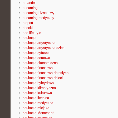
e-handel
e-learning
e-learning biznesowy
e-learning medyczny
e-sport
ebooki
eco lifestyle
edukacja
edukacja artystyczna
edukacja artystyczna dzieci
edukacja cyfrowa
edukacja domowa
edukacja ekonomiczna
edukacja finansowa
edukacja finansowa dorosłych
edukacja finansowa dzieci
edukacja hybrydowa
edukacja klimatyczna
edukacja kulturowa
edukacja licealna
edukacja medyczna
edukacja miejska
edukacja Montessori
edukacja muzealna