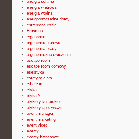
energia solarna
energia wiatrowa
energia wodna
energooszczędne domy
entrepreneurship
Erasmus
ergonomia
ergonomia biurowa
ergonomia pracy
ergonomiczne ćwiczenia
escape room
escape room domowy
eseistyka
estetyka ciała
ethereum
etyka
etyka AI
etykiety kurierskie
etykiety spożywcze
event manager
event marketing
event video
eventy
eventy biznesowe