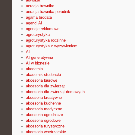
adwokat
aeracja trawnika
aeracja trawnika poradnik
agama brodata
agenci AI
agencje reklamowe
agroturystyka
agroturystyka rodzinne
agroturystyka z wyżywieniem
AI
AI generatywna
AI w biznesie
akademia
akademik studencki
akcesoria biurowe
akcesoria dla zwierząt
akcesoria dla zwierząt domowych
akcesoria kreatywne
akcesoria kuchenne
akcesoria medyczne
akcesoria ogrodnicze
akcesoria ogrodowe
akcesoria turystyczne
akcesoria wnętrzarskie