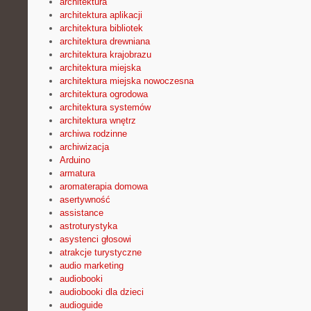
architektura
architektura aplikacji
architektura bibliotek
architektura drewniana
architektura krajobrazu
architektura miejska
architektura miejska nowoczesna
architektura ogrodowa
architektura systemów
architektura wnętrz
archiwa rodzinne
archiwizacja
Arduino
armatura
aromaterapia domowa
asertywność
assistance
astroturystyka
asystenci głosowi
atrakcje turystyczne
audio marketing
audiobooki
audiobooki dla dzieci
audioguide