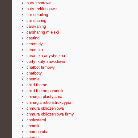
buty sportowe
buty trekkingowe
car detailing
car sharing
caravaning
carsharing miejski
casting
ceramidy
ceramika
ceramika artystyczna
certyfikaty zawodowe
chatbot firmowy
chatboty
chemia
child theme
child theme poradnik
chirurgia plastyczna
chirurgia rekonstrukcyjna
chmura obliczeniowa
chmura obliczeniowa firmy
cholesterol
chomik
choreografia
choroby