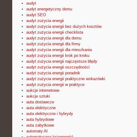
audyt
audyt energetyczny domu
audyt SEO
audyt zużycia energii
audyt zużycia energii bez dużych kosztów
audyt zużycia energii checklista
audyt zużycia energii dla domu
audyt zużycia energii dla firmy
audyt zużycia energii dla mieszkania
audyt zużycia energii krok po kroku
audyt zużycia energii najczęstsze błędy
audyt zużycia energii oszczędności
audyt zużycia energii poradnik
audyt zużycia energii praktyczne wskazówki
audyt zużycia energii w praktyce
aukcje internetowe
aukcje sztuki
auta dostawcze
auta elektryczne
auta elektryczne i hybrydy
auta hybrydowe
auta zabytkowe
automaty AI
automatyczna księgowość