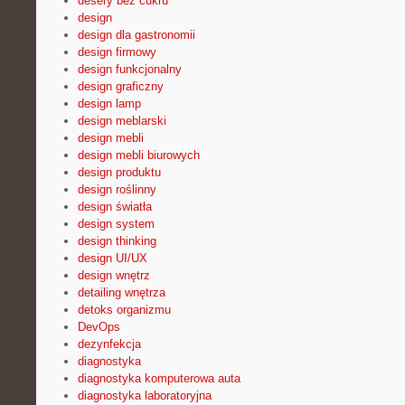
desery bez cukru
design
design dla gastronomii
design firmowy
design funkcjonalny
design graficzny
design lamp
design meblarski
design mebli
design mebli biurowych
design produktu
design roślinny
design światła
design system
design thinking
design UI/UX
design wnętrz
detailing wnętrza
detoks organizmu
DevOps
dezynfekcja
diagnostyka
diagnostyka komputerowa auta
diagnostyka laboratoryjna