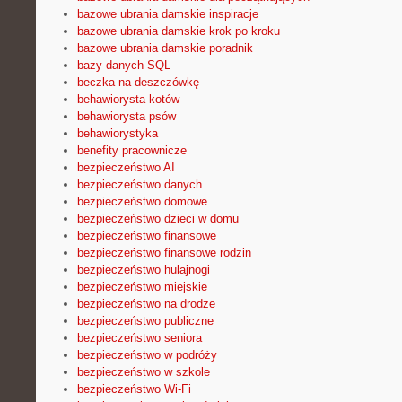
bazowe ubrania damskie inspiracje
bazowe ubrania damskie krok po kroku
bazowe ubrania damskie poradnik
bazy danych SQL
beczka na deszczówkę
behawiorysta kotów
behawiorysta psów
behawiorystyka
benefity pracownicze
bezpieczeństwo AI
bezpieczeństwo danych
bezpieczeństwo domowe
bezpieczeństwo dzieci w domu
bezpieczeństwo finansowe
bezpieczeństwo finansowe rodzin
bezpieczeństwo hulajnogi
bezpieczeństwo miejskie
bezpieczeństwo na drodze
bezpieczeństwo publiczne
bezpieczeństwo seniora
bezpieczeństwo w podróży
bezpieczeństwo w szkole
bezpieczeństwo Wi-Fi