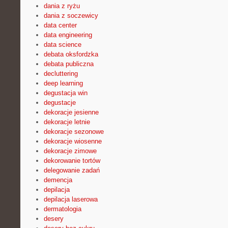
dania z ryżu
dania z soczewicy
data center
data engineering
data science
debata oksfordzka
debata publiczna
decluttering
deep learning
degustacja win
degustacje
dekoracje jesienne
dekoracje letnie
dekoracje sezonowe
dekoracje wiosenne
dekoracje zimowe
dekorowanie tortów
delegowanie zadań
demencja
depilacja
depilacja laserowa
dermatologia
desery