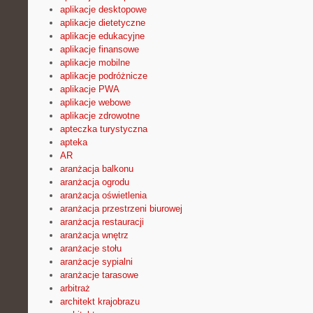
aplikacje desktopowe
aplikacje dietetyczne
aplikacje edukacyjne
aplikacje finansowe
aplikacje mobilne
aplikacje podróżnicze
aplikacje PWA
aplikacje webowe
aplikacje zdrowotne
apteczka turystyczna
apteka
AR
aranżacja balkonu
aranżacja ogrodu
aranżacja oświetlenia
aranżacja przestrzeni biurowej
aranżacja restauracji
aranżacja wnętrz
aranżacje stołu
aranżacje sypialni
aranżacje tarasowe
arbitraż
architekt krajobrazu