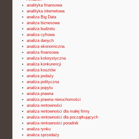
analityka finansowa
analityka internetowa
analiza Big Data
analiza biznesowa
analiza budżetu
analiza cyfrowa
analiza danych
analiza ekonomiczna
analiza finansowa
analiza kolorystyczna
analiza konkurencji
analiza kosztów
analiza podaży
analiza polityczna
analiza popytu
analiza prawna
analiza prawna nieruchomości
analiza rentowności
analiza rentowności dla małej firmy
analiza rentowności dla początkujących
analiza rentowności poradnik
analiza rynku
analiza sprzedaży