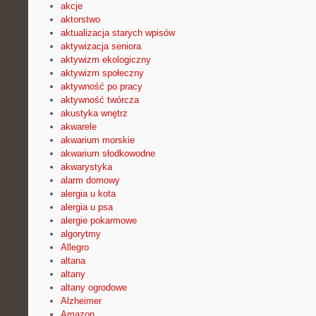
akcje
aktorstwo
aktualizacja starych wpisów
aktywizacja seniora
aktywizm ekologiczny
aktywizm społeczny
aktywność po pracy
aktywność twórcza
akustyka wnętrz
akwarele
akwarium morskie
akwarium słodkowodne
akwarystyka
alarm domowy
alergia u kota
alergia u psa
alergie pokarmowe
algorytmy
Allegro
altana
altany
altany ogrodowe
Alzheimer
Amazon