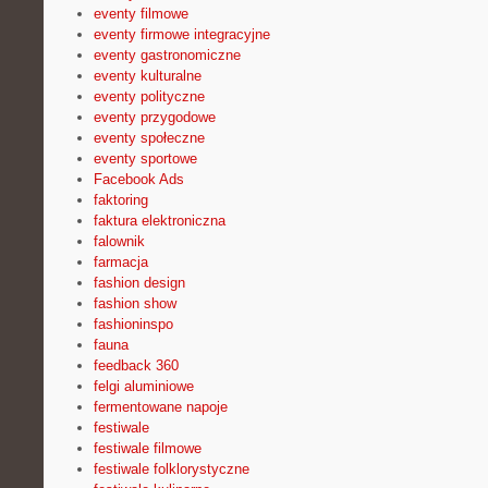
eventy filmowe
eventy firmowe integracyjne
eventy gastronomiczne
eventy kulturalne
eventy polityczne
eventy przygodowe
eventy społeczne
eventy sportowe
Facebook Ads
faktoring
faktura elektroniczna
falownik
farmacja
fashion design
fashion show
fashioninspo
fauna
feedback 360
felgi aluminiowe
fermentowane napoje
festiwale
festiwale filmowe
festiwale folklorystyczne