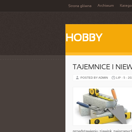
Archiwum
Katego
Strona główna
HOBBY
TAJEMNICE I NI
POSTED BY ADMIN
LIP - 5 - 2
przedstawieniu zjawisk związanyc