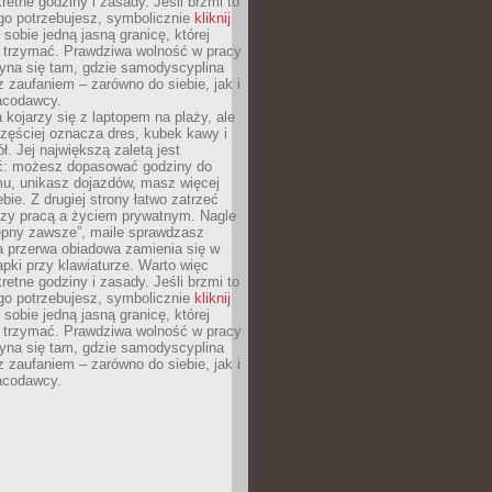
retne godziny i zasady. Jeśli brzmi to
go potrzebujesz, symbolicznie
kliknij
 sobie jedną jasną granicę, której
ę trzymać. Prawdziwa wolność w pracy
zyna się tam, gdzie samodyscyplina
z zaufaniem – zarówno do siebie, jak i
racodawcy.
 kojarzy się z laptopem na plaży, ale
zęściej oznacza dres, kubek kawy i
ł. Jej największą zaletą jest
ć: możesz dopasować godziny do
mu, unikasz dojazdów, masz więcej
bie. Z drugiej strony łatwo zatrzeć
dzy pracą a życiem prywatnym. Nagle
tępny zawsze”, maile sprawdzasz
a przerwa obiadowa zamienia się w
pki przy klawiaturze. Warto więc
retne godziny i zasady. Jeśli brzmi to
go potrzebujesz, symbolicznie
kliknij
 sobie jedną jasną granicę, której
ę trzymać. Prawdziwa wolność w pracy
zyna się tam, gdzie samodyscyplina
z zaufaniem – zarówno do siebie, jak i
racodawcy.