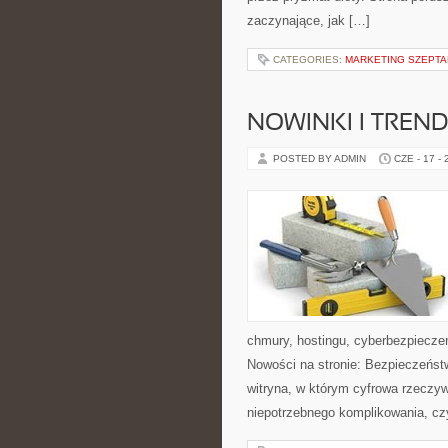
zaczynające, jak […]
CATEGORIES:
MARKETING SZEPTAN
NOWINKI I TREND
POSTED BY ADMIN
CZE - 17 -
chmury, hostingu, cyberbezpiecz
Nowości na stronie: Bezpieczeńst
witryna, w którym cyfrowa rzeczy
niepotrzebnego komplikowania, cz