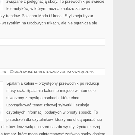
związane z pielęgnacją skóry. To przewodnik po świecie
kosmetyków, w którym można znaleźć zarówno
izy trendów. Polecam Moda i Uroda i Stylizacja fryzur.
 wszystkim na urodowych trikach, ale nie ogranicza się
RELAKS
 2026
MOŻLIWOŚĆ KOMENTOWANIA
ZOSTAŁA WYŁĄCZONA
Spalarnia kalorii – przystępny przewodnik po redukcji
masy ciała Spalarnia kalorii to miejsce w internecie
stworzony z myślą o osobach, które chcą
uporządkować temat zdrowej sylwetki i szukają
czytelnych informacji podanych w prosty sposób. To
przestrzeń dla czytelników, którzy nie chcą opierać się
efektów, lecz wolą spojrzeć na zdrowy styl życia szerzej:
sza tematy, które mogą zainteresować zarówno osoby dopiero