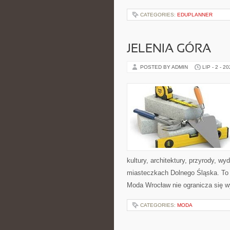
CATEGORIES:
EDUPLANNER
JELENIA GÓRA
POSTED BY ADMIN
LIP - 2 - 2
kultury, architektury, przyrody, w
miasteczkach Dolnego Śląska. To b
Moda Wrocław nie ogranicza się w
CATEGORIES:
MODA