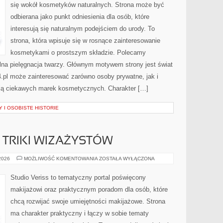
się wokół kosmetyków naturalnych. Strona może być
odbierana jako punkt odniesienia dla osób, które
interesują się naturalnym podejściem do urody. To
strona, która wpisuje się w rosnące zainteresowanie
kosmetykami o prostszym składzie. Polecamy
ralna pielęgnacja twarzy. Głównym motywem strony jest świat
.pl może zainteresować zarówno osoby prywatne, jak i
ują ciekawych marek kosmetycznych. Charakter […]
 I OSOBISTE HISTORIE
TRIKI WIZAŻYSTÓW
PROFESJONALNE
 2026
MOŻLIWOŚĆ KOMENTOWANIA
ZOSTAŁA WYŁĄCZONA
TRIKI
WIZAŻYSTÓW
Studio Veriss to tematyczny portal poświęcony
makijażowi oraz praktycznym poradom dla osób, które
chcą rozwijać swoje umiejętności makijażowe. Strona
ma charakter praktyczny i łączy w sobie tematy