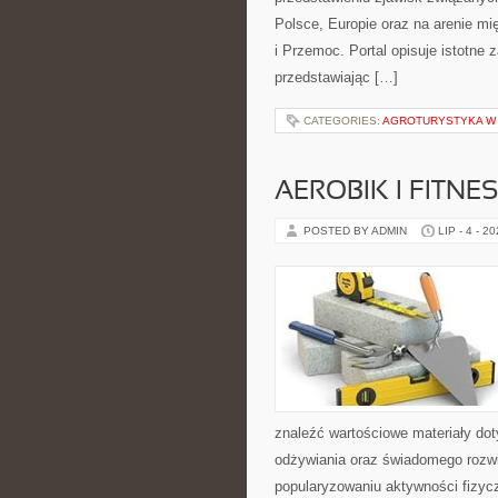
Polsce, Europie oraz na arenie 
i Przemoc. Portal opisuje istotne
przedstawiając […]
CATEGORIES:
AGROTURYSTYKA W 
AEROBIK I FITN
POSTED BY ADMIN
LIP - 4 - 2
znaleźć wartościowe materiały dot
odżywiania oraz świadomego rozwij
popularyzowaniu aktywności fizyc