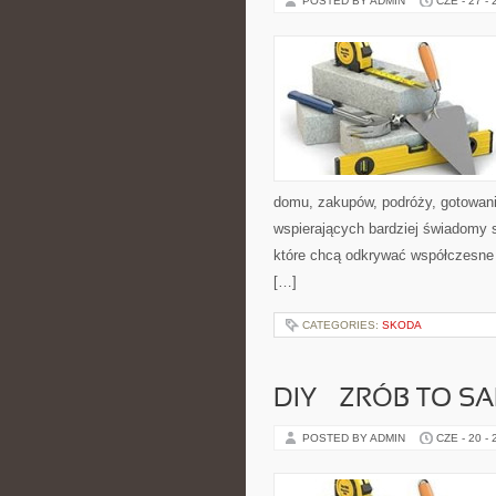
POSTED BY ADMIN
CZE - 27 -
domu, zakupów, podróży, gotowania
wspierających bardziej świadomy s
które chcą odkrywać współczesne 
[…]
CATEGORIES:
SKODA
DIY – ZRÓB TO S
POSTED BY ADMIN
CZE - 20 -