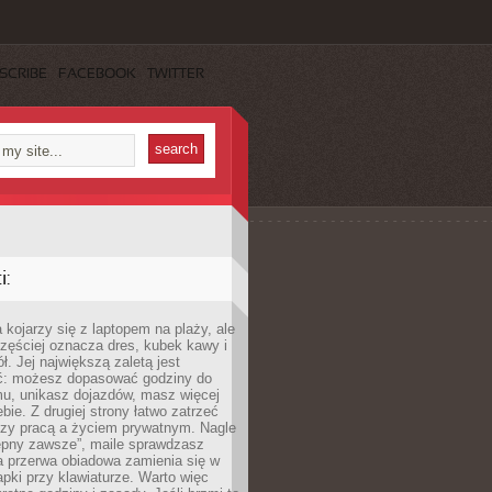
SCRIBE
FACEBOOK
TWITTER
:
 kojarzy się z laptopem na plaży, ale
zęściej oznacza dres, kubek kawy i
ł. Jej największą zaletą jest
ć: możesz dopasować godziny do
mu, unikasz dojazdów, masz więcej
bie. Z drugiej strony łatwo zatrzeć
dzy pracą a życiem prywatnym. Nagle
tępny zawsze”, maile sprawdzasz
a przerwa obiadowa zamienia się w
pki przy klawiaturze. Warto więc