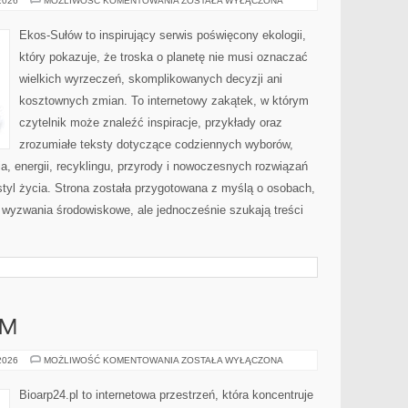
 2026
MOŻLIWOŚĆ KOMENTOWANIA
ZOSTAŁA WYŁĄCZONA
ZAKUPY
Ekos-Sułów to inspirujący serwis poświęcony ekologii,
który pokazuje, że troska o planetę nie musi oznaczać
wielkich wyrzeczeń, skomplikowanych decyzji ani
kosztownych zmian. To internetowy zakątek, w którym
czytelnik może znaleźć inspiracje, przykłady oraz
zrozumiałe teksty dotyczące codziennych wyborów,
, energii, recyklingu, przyrody i nowoczesnych rozwiązań
tyl życia. Strona została przygotowana z myślą o osobach,
wyzwania środowiskowe, ale jednocześnie szukają treści
AM
DIY
 2026
MOŻLIWOŚĆ KOMENTOWANIA
ZOSTAŁA WYŁĄCZONA
–
ZRÓB
TO
Bioarp24.pl to internetowa przestrzeń, która koncentruje
SAM