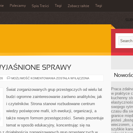
rie
Polecamy
Tagi
Tagi
Spis Treści
Zobacz także
SUB
EWYJAŚNIONE SPRAWY
Nowości
TAJEMNICE
026
MOŻLIWOŚĆ KOMENTOWANIA
ZOSTAŁA WYŁĄCZONA
I
NIEWYJAŚNIONE
SPRAWY
Praca zdalna
Świat zorganizowanych grup przestępczych od wielu lat
w praktyce c
budzi ogromne zainteresowanie zarówno analityków, jak
kuchenny stó
elastycznoś
i czytelników. Strona stanowi rozbudowane centrum
swojego ryt
wiedzy poświęcone mafii, ich ewolucji, organizacji, a
czasu dla sie
granice mię
także nowym formom przestępczości. Serwis prezentuje
jesteś „dos
wieczorem, 
temat w sposób edukacyjny, koncentrując się na
szybkie kana
h z działalnością zorganizowanych grup przestępczych w