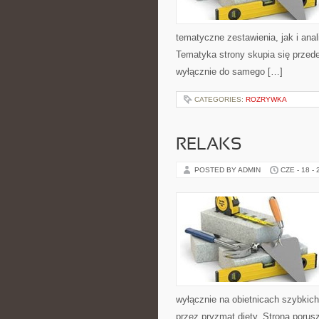
tematyczne zestawienia, jak i anal
Tematyka strony skupia się przede
wyłącznie do samego […]
CATEGORIES:
ROZRYWKA
RELAKS
POSTED BY ADMIN
CZE - 18 -
wyłącznie na obietnicach szybkich 
przez pryzmat diety. Strona poru