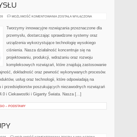
YSŁU
HISTORIA
026
MOŻLIWOŚĆ KOMENTOWANIA
ZOSTAŁA WYŁĄCZONA
PRZEMYSŁU
Tworzymy innowacyjne rozwiązania przeznaczone dla
przemysłu, dostarczając sprawdzone systemy oraz
urządzenia wykorzystujące technologię wysokiego
ciśnienia. Nasza działalność koncentruje się na
projektowaniu, produkcji, wdrażaniu oraz rozwoju
kompleksowych rozwiązań, które znajdują zastosowanie
ydajność, dokładność oraz pewność wykonywanych procesów.
oduktów, usług oraz technologii, które odpowiadają na
 i przedsiębiorstw poszukujących niezawodnych rozwiązań
.0 i Ciekawostki i Giganty Świata. Nasza […]
EGO – PODSTAWY
UPY
ŚWIADOME