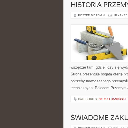
HISTORIA PRZEM
POSTED BY ADMIN
LIP - 1 - 2
wszędzie tam, gdzie liczy się w
Strona prezentuje bogatą ofertę pr
potrzeby nowoczesnego przemysłu
technicznych. Polecam Przemysł 4
CATEGORIES:
NAUKA FRANCUSKI
ŚWIADOME ZAK