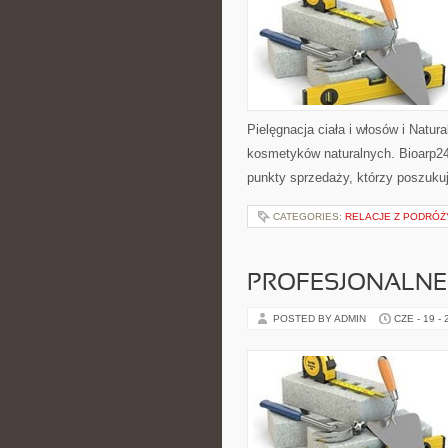
Pielęgnacja ciała i włosów i Natu
kosmetyków naturalnych. Bioarp24
punkty sprzedaży, którzy poszuk
CATEGORIES:
RELACJE Z PODRÓŻY
PROFESJONALNE 
POSTED BY ADMIN
CZE - 19 -