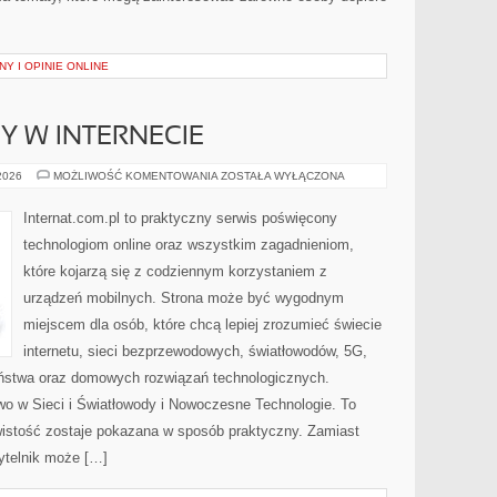
Y I OPINIE ONLINE
Y W INTERNECIE
NOWINKI
 2026
MOŻLIWOŚĆ KOMENTOWANIA
ZOSTAŁA WYŁĄCZONA
I
TRENDY
W
Internat.com.pl to praktyczny serwis poświęcony
INTERNECIE
technologiom online oraz wszystkim zagadnieniom,
które kojarzą się z codziennym korzystaniem z
urządzeń mobilnych. Strona może być wygodnym
miejscem dla osób, które chcą lepiej zrozumieć świecie
internetu, sieci bezprzewodowych, światłowodów, 5G,
eństwa oraz domowych rozwiązań technologicznych.
wo w Sieci i Światłowody i Nowoczesne Technologie. To
wistość zostaje pokazana w sposób praktyczny. Zamiast
ytelnik może […]