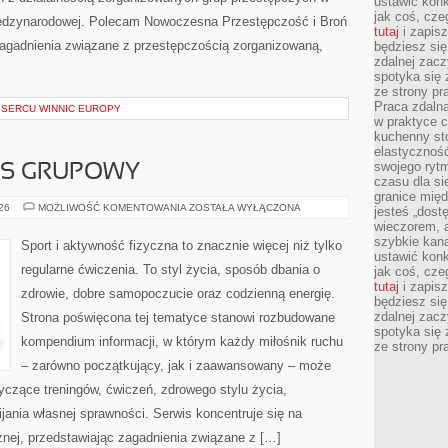
ustawić konk
jak coś, cze
międzynarodowej. Polecam Nowoczesna Przestępczość i Broń
tutaj
i zapisz
 zagadnienia związane z przestępczością zorganizowaną,
będziesz si
zdalnej zac
spotyka się 
ze strony p
Praca zdalna
SERCU WINNIC EUROPY
w praktyce c
kuchenny stó
elastycznoś
swojego ryt
ESS GRUPOWY
czasu dla sie
granice mię
AEROBIK
026
MOŻLIWOŚĆ KOMENTOWANIA
ZOSTAŁA WYŁĄCZONA
jesteś „dos
I
wieczorem, 
FITNESS
GRUPOWY
szybkie kana
Sport i aktywność fizyczna to znacznie więcej niż tylko
ustawić konk
regularne ćwiczenia. To styl życia, sposób dbania o
jak coś, cze
tutaj
i zapisz
zdrowie, dobre samopoczucie oraz codzienną energię.
będziesz si
zdalnej zac
Strona poświęcona tej tematyce stanowi rozbudowane
spotyka się 
kompendium informacji, w którym każdy miłośnik ruchu
ze strony p
– zarówno początkujący, jak i zaawansowany – może
yczące treningów, ćwiczeń, zdrowego stylu życia,
ania własnej sprawności. Serwis koncentruje się na
znej, przedstawiając zagadnienia związane z […]