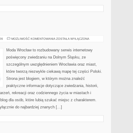
JELENIA
026
MOŻLIWOŚĆ KOMENTOWANIA
ZOSTAŁA WYŁĄCZONA
GÓRA
Moda Wrocław to rozbudowany serwis internetowy
poświęcony zwiedzaniu na Dolnym Śląsku, ze
szczególnym uwzględnieniem Wrocławia oraz miast,
które tworzą niezwykle ciekawą mapę tej części Polski.
Strona jest blogiem, w którym można znaleźć
praktyczne informacje dotyczące zwiedzania, historii,
ydarzeń, rekreacji oraz codziennego życia w miastach i
log dla osób, które lubią szukać miejsc z charakterem.
yłącznie do najbardziej znanych […]