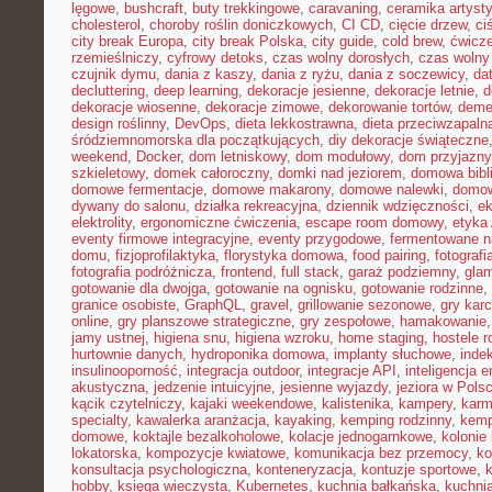
lęgowe
,
bushcraft
,
buty trekkingowe
,
caravaning
,
ceramika artyst
cholesterol
,
choroby roślin doniczkowych
,
CI CD
,
cięcie drzew
,
ci
city break Europa
,
city break Polska
,
city guide
,
cold brew
,
ćwicze
rzemieślniczy
,
cyfrowy detoks
,
czas wolny dorosłych
,
czas wolny 
czujnik dymu
,
dania z kaszy
,
dania z ryżu
,
dania z soczewicy
,
da
decluttering
,
deep learning
,
dekoracje jesienne
,
dekoracje letnie
,
d
dekoracje wiosenne
,
dekoracje zimowe
,
dekorowanie tortów
,
deme
design roślinny
,
DevOps
,
dieta lekkostrawna
,
dieta przeciwzapaln
śródziemnomorska dla początkujących
,
diy dekoracje świąteczne
weekend
,
Docker
,
dom letniskowy
,
dom modułowy
,
dom przyjazny
szkieletowy
,
domek całoroczny
,
domki nad jeziorem
,
domowa bibl
domowe fermentacje
,
domowe makarony
,
domowe nalewki
,
domow
dywany do salonu
,
działka rekreacyjna
,
dziennik wdzięczności
,
e
elektrolity
,
ergonomiczne ćwiczenia
,
escape room domowy
,
etyka 
eventy firmowe integracyjne
,
eventy przygodowe
,
fermentowane n
domu
,
fizjoprofilaktyka
,
florystyka domowa
,
food pairing
,
fotografi
fotografia podróżnicza
,
frontend
,
full stack
,
garaż podziemny
,
gla
gotowanie dla dwojga
,
gotowanie na ognisku
,
gotowanie rodzinne
,
granice osobiste
,
GraphQL
,
gravel
,
grillowanie sezonowe
,
gry kar
online
,
gry planszowe strategiczne
,
gry zespołowe
,
hamakowanie
jamy ustnej
,
higiena snu
,
higiena wzroku
,
home staging
,
hostele r
hurtownie danych
,
hydroponika domowa
,
implanty słuchowe
,
inde
insulinooporność
,
integracja outdoor
,
integracje API
,
inteligencja 
akustyczna
,
jedzenie intuicyjne
,
jesienne wyjazdy
,
jeziora w Pols
kącik czytelniczy
,
kajaki weekendowe
,
kalistenika
,
kampery
,
karm
specialty
,
kawalerka aranżacja
,
kayaking
,
kemping rodzinny
,
kemp
domowe
,
koktajle bezalkoholowe
,
kolacje jednogarnkowe
,
kolonie 
lokatorska
,
kompozycje kwiatowe
,
komunikacja bez przemocy
,
ko
konsultacja psychologiczna
,
konteneryzacja
,
kontuzje sportowe
,
hobby
,
księga wieczysta
,
Kubernetes
,
kuchnia bałkańska
,
kuchnia