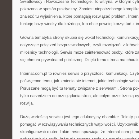
Światłowody i Nowoczesne Technologie. To witryna, w którym cyf
pokazana w sposób praktyczny. Zamiast niepotrzebnego kompliko
znaleźć tu wyjaśnienia, które pomagają rozwiązać problem. Inter
funkcję bazy wiedzy dla każdego, kto chce pewniej korzystać z in
Główna tematyka strony skupia się wokół technologii komunikacyjn
dotyczące połączeń bezprzewodowych, czyli rozwiązań, z któryc
miłośnicy technologii. Serwis może zainteresować osoby, które za
się chmura prywatna od publicznej. Dzięki temu strona ma charak
Internat.com.pl to również serwis o przyszłości komunikacji. Czyt
poświęcone temu, jak zmienia się internet, jakie technologie wc
Poruszane mogą być tu tematy związane z serwerami. Strona pokaz
tylko narzędziem do przeglądania stron, ale całym przestrzenią cy
rozwija.
Dużą wartością serwisu jest jego edukacyjny charakter. Teksty p
pomagać w rozwiązywaniu technicznych wątpliwości. Użytkownik 
skonfigurować router. Takie treści sprawiają, że Internat.com.p