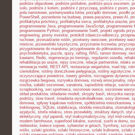
podróże objazdowe
,
podróże poślubne
,
podróże poza sezonem
,
p
solo
,
podróże z kotem
,
podróże z przyczepą
,
podróże z psem
,
po
pola namiotowe
,
porównywarka lotów
,
porządki domowe
,
posiłki p
PowerShell
,
pozwolenie na budowę
,
prawa pasażera
,
prawo AI
,
pr
profilaktyka próchnicy
,
profilaktyka serca
,
profilaktyka urazów
,
pr
programowanie Java
,
programowanie JavaScript
,
programowanie K
programowanie Python
,
programowanie Swift
,
projekt ogrodu pr
engineering
,
promy morskie
,
protokół zdawczo-odbiorczy
,
przepr
ruchowe
,
przesadzanie roślin
,
przetwory owocowe
,
przetwory war
mieście
,
przewodniki turystyczne
,
przycinanie krzewów
,
przyczep
przygotowanie do maratonu
,
przygotowanie do półmaratonu
,
przyp
psychodietetyka
,
puzzle
,
quizy
,
rafting
,
RAG
,
ramen domowy
,
rav
kawiarni
,
Redis
,
regeneracja po treningu
,
regulamin osiedla
,
rehabi
rehabilitacja po urazie
,
rejsy rzeczne
,
relacje partnerskie
,
relaks 
renowacja mebli
,
REST API
,
restauracje wegańskie
,
road trip
,
rol
cieniolubne
,
rośliny doniczkowe pielęgnacja
,
rośliny egzotyczne
,
r
oczyszczające powietrze
,
rowery górskie
,
rozciąganie dynamiczn
rozgrzewka biegowa
,
rozrywka domowa
,
rozwój emocjonalny
,
ruty
rzeźba
,
sałatki sezonowe
,
sanatoria
,
sąsiedzkie relacje
,
savoir-vi
scrapbooking
,
sen sportowca
,
sezonowe owoce
,
sezonowe warzy
skład produktów
,
składanie modeli
,
skrypty bash
,
skrzynka narzę
podróży
,
slow travel
,
śniadania wysokobiałkowe
,
sosy domowe
,
s
domowa
,
spływy kajakowe rodzinne
,
spółdzielnia mieszkaniowa
,
trekkingowy
,
SQLite
,
stabilizacja
,
stodoła mieszkalna
,
stomatolo
azjatycki
,
strefa relaksu
,
stres przewlekły
,
struktury danych
,
styl 
eklektyczny
,
styl japandi
,
styl maksymalistyczny
,
styl mid-centur
modern farmhouse
,
superfood lokalne
,
survival
,
sushi w domu
,
su
niebieskie
,
świece sojowe
,
sylwester w górach
,
Symfony
,
szczepi
roślin
,
szlaki górskie
,
szlaki historyczne
,
szlaki kulinarne
,
szlaki 
szlaki rowerowe rodzinne
,
szlaki winiarskie
,
szlaki zamków
,
tanie 