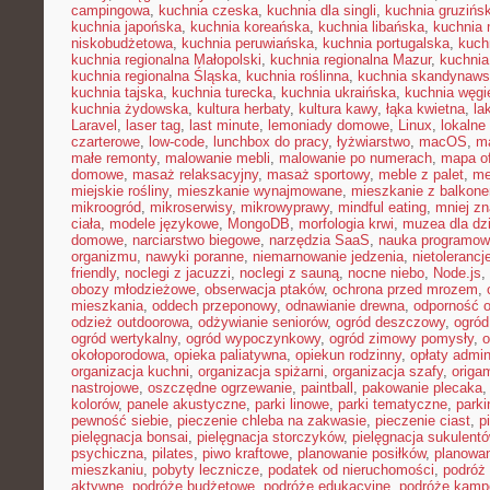
campingowa
,
kuchnia czeska
,
kuchnia dla singli
,
kuchnia gruzińs
kuchnia japońska
,
kuchnia koreańska
,
kuchnia libańska
,
kuchnia
niskobudżetowa
,
kuchnia peruwiańska
,
kuchnia portugalska
,
kuch
kuchnia regionalna Małopolski
,
kuchnia regionalna Mazur
,
kuchnia
kuchnia regionalna Śląska
,
kuchnia roślinna
,
kuchnia skandynaw
kuchnia tajska
,
kuchnia turecka
,
kuchnia ukraińska
,
kuchnia węgi
kuchnia żydowska
,
kultura herbaty
,
kultura kawy
,
łąka kwietna
,
la
Laravel
,
laser tag
,
last minute
,
lemoniady domowe
,
Linux
,
lokalne
czarterowe
,
low-code
,
lunchbox do pracy
,
łyżwiarstwo
,
macOS
,
m
małe remonty
,
malowanie mebli
,
malowanie po numerach
,
mapa of
domowe
,
masaż relaksacyjny
,
masaż sportowy
,
meble z palet
,
me
miejskie rośliny
,
mieszkanie wynajmowane
,
mieszkanie z balkon
mikroogród
,
mikroserwisy
,
mikrowyprawy
,
mindful eating
,
mniej z
ciała
,
modele językowe
,
MongoDB
,
morfologia krwi
,
muzea dla dzi
domowe
,
narciarstwo biegowe
,
narzędzia SaaS
,
nauka programow
organizmu
,
nawyki poranne
,
niemarnowanie jedzenia
,
nietoleranc
friendly
,
noclegi z jacuzzi
,
noclegi z sauną
,
nocne niebo
,
Node.js
,
obozy młodzieżowe
,
obserwacja ptaków
,
ochrona przed mrozem
,
mieszkania
,
oddech przeponowy
,
odnawianie drewna
,
odporność 
odzież outdoorowa
,
odżywianie seniorów
,
ogród deszczowy
,
ogród
ogród wertykalny
,
ogród wypoczynkowy
,
ogród zimowy pomysły
,
o
okołoporodowa
,
opieka paliatywna
,
opiekun rodzinny
,
opłaty admin
organizacja kuchni
,
organizacja spiżarni
,
organizacja szafy
,
origa
nastrojowe
,
oszczędne ogrzewanie
,
paintball
,
pakowanie plecaka
kolorów
,
panele akustyczne
,
parki linowe
,
parki tematyczne
,
parki
pewność siebie
,
pieczenie chleba na zakwasie
,
pieczenie ciast
,
p
pielęgnacja bonsai
,
pielęgnacja storczyków
,
pielęgnacja sukulent
psychiczna
,
pilates
,
piwo kraftowe
,
planowanie posiłków
,
planowa
mieszkaniu
,
pobyty lecznicze
,
podatek od nieruchomości
,
podróż
aktywne
,
podróże budżetowe
,
podróże edukacyjne
,
podróże kam