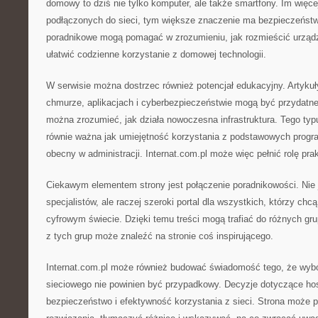
domowy to dziś nie tylko komputer, ale także smartfony. Im więce
podłączonych do sieci, tym większe znaczenie ma bezpieczeństwo
poradnikowe mogą pomagać w zrozumieniu, jak rozmieścić urządze
ułatwić codzienne korzystanie z domowej technologii.
W serwisie można dostrzec również potencjał edukacyjny. Artykuły
chmurze, aplikacjach i cyberbezpieczeństwie mogą być przydatne
można zrozumieć, jak działa nowoczesna infrastruktura. Tego typu
równie ważna jak umiejętność korzystania z podstawowych progra
obecny w administracji. Internat.com.pl może więc pełnić rolę pr
Ciekawym elementem strony jest połączenie poradnikowości. Nie j
specjalistów, ale raczej szeroki portal dla wszystkich, którzy chcą
cyfrowym świecie. Dzięki temu treści mogą trafiać do różnych gr
z tych grup może znaleźć na stronie coś inspirującego.
Internat.com.pl może również budować świadomość tego, że wybór
sieciowego nie powinien być przypadkowy. Decyzje dotyczące ho
bezpieczeństwo i efektywność korzystania z sieci. Strona moż