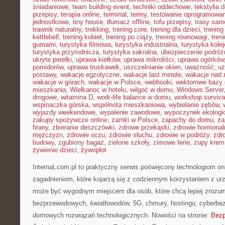
śniadaniowe
,
team building event
,
techniki oddechowe
,
tekstylia
przepisy
,
terapia online
,
terminal
,
termy
,
testowanie oprogramowan
jednostkowe
,
tiny house
,
tłumacz offline
,
tofu przepisy
,
trasy sa
trawnik naturalny
,
trekking
,
trening core
,
trening dla dzieci
,
trening
kettlebell
,
trening kobiet
,
trening po ciąży
,
trening równowagi
,
tren
gumami
,
turystyka filmowa
,
turystyka industrialna
,
turystyka kole
turystyka przyrodnicza
,
turystyka sakralna
,
ubezpieczenie podróż
ukryte perełki
,
uprawa kiełków
,
uprawa mikroliści
,
uprawa ogórków
pomidorów
,
uprawa truskawek
,
uszczelnianie okien
,
uważność
,
uz
postawy
,
wakacje egzotyczne
,
wakacje last minute
,
wakacje nad
wakacje w górach
,
wakacje w Polsce
,
webhooki
,
wektorowe bazy
mieszkania
,
Wielkanoc w hotelu
,
wilgoć w domu
,
Windows Server
drogowe
,
witamina D
,
work-life balance w domu
,
workshop surviva
wspinaczka górska
,
wspólnota mieszkaniowa
,
wybielanie zębów
,
wyjazdy weekendowe
,
wypalenie zawodowe
,
wypoczynek ekologi
zakupy spożywcze online
,
zamki w Polsce
,
zapachy do domu
,
za
firany
,
zbieranie deszczówki
,
zdrowe przekąski
,
zdrowie hormonal
mężczyzn
,
zdrowie oczu
,
zdrowie słuchu
,
zdrowie w podróży
,
zdr
budowy
,
zgubiony bagaż
,
zielone szkoły
,
zimowe ferie
,
zupy krem
żywienie dzieci
,
żywopłot
Internat.com.pl to praktyczny serwis poświęcony technologiom on
zagadnieniom, które kojarzą się z codziennym korzystaniem z ur
może być wygodnym miejscem dla osób, które chcą lepiej zrozumie
bezprzewodowych, światłowodów, 5G, chmury, hostingu, cyberbe
domowych rozwiązań technologicznych. Nowości na stronie:
Bezp