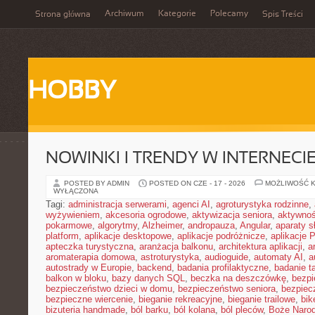
Archiwum
Kategorie
Polecamy
Strona główna
Spis Treści
HOBBY
NOWINKI I TRENDY W INTERNECI
POSTED BY ADMIN
POSTED ON CZE - 17 - 2026
MOŻLIWOŚĆ 
WYŁĄCZONA
Tagi:
administracja serwerami
,
agenci AI
,
agroturystyka rodzinne
,
wyżywieniem
,
akcesoria ogrodowe
,
aktywizacja seniora
,
aktywnoś
pokarmowe
,
algorytmy
,
Alzheimer
,
andropauza
,
Angular
,
aparaty 
platform
,
aplikacje desktopowe
,
aplikacje podróżnicze
,
aplikacje
apteczka turystyczna
,
aranżacja balkonu
,
architektura aplikacji
,
a
aromaterapia domowa
,
astroturystyka
,
audioguide
,
automaty AI
,
a
autostrady w Europie
,
backend
,
badania profilaktyczne
,
badanie t
balkon w bloku
,
bazy danych SQL
,
beczka na deszczówkę
,
bezpi
bezpieczeństwo dzieci w domu
,
bezpieczeństwo seniora
,
bezpiec
bezpieczne wiercenie
,
bieganie rekreacyjne
,
bieganie trailowe
,
bik
bizuteria handmade
,
ból barku
,
ból kolana
,
ból pleców
,
Boże Naro