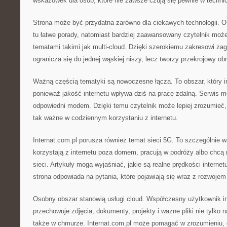
wskazówek dla osób, które nie zawsze czują się pewnie w techni
Strona może być przydatna zarówno dla ciekawych technologii. O
tu łatwe porady, natomiast bardziej zaawansowany czytelnik moż
tematami takimi jak multi-cloud. Dzięki szerokiemu zakresowi zag
ogranicza się do jednej wąskiej niszy, lecz tworzy przekrojowy ob
Ważną częścią tematyki są nowoczesne łącza. To obszar, który in
ponieważ jakość internetu wpływa dziś na pracę zdalną. Serwis m
odpowiedni modem. Dzięki temu czytelnik może lepiej zrozumieć,
tak ważne w codziennym korzystaniu z internetu.
Internat.com.pl porusza również temat sieci 5G. To szczególnie w
korzystają z internetu poza domem, pracują w podróży albo chcą
sieci. Artykuły mogą wyjaśniać, jakie są realne prędkości interne
strona odpowiada na pytania, które pojawiają się wraz z rozwoje
Osobny obszar stanowią usługi cloud. Współczesny użytkownik in
przechowuje zdjęcia, dokumenty, projekty i ważne pliki nie tylko 
także w chmurze. Internat.com.pl może pomagać w zrozumieniu, 