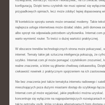
rozwiązania, tłumaczyć różnice i wskazywać, na co zwracać uwa
konfiguracją. Dzięki temu czytelnik nie musi opierać się wyłączn
przypadkowych opiniach, lecz może zdobyć lepiej dopasowaną wi
W kontekście sprzętu serwis może omawiać modemy. Takie tekst
najlepsza usługa internetowa może działać słabo, jeśli domowa si
albo sprzęt nie odpowiada potrzebom użytkownika. Internat.com.
warto wymienić router. To treści o dużej wartości praktycznej.
W obszarze trendów technologicznych strona może pokazywać, w
internet. Tematy takie jak sztuczna inteligencja pokazują, że cyfr
szybko. Internat.com.pl może pomagać czytelnikom zrozumieć, k
realne znaczenie, a które są głównie chwilową ciekawostką. Dzię
ciekawość nowinek z praktycznym spojrzeniem na ich zastosowa
Nie bez znaczenia jest także tematyka internetu radiowego i satel
mieszkających poza dużymi miastami dostęp do szybkiego łącza
Internat.com.pl może wyjaśniać, jakie prędkości można uzyskać. 
koncentruje się wyłącznie na najpopularniejszych rozwiązaniach m
także potrzeby osób, które szukają alternatywnych form dostępu d