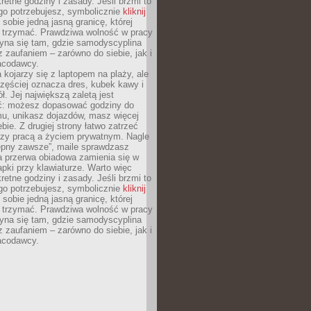
retne godziny i zasady. Jeśli brzmi to
go potrzebujesz, symbolicznie
kliknij
 sobie jedną jasną granicę, której
ę trzymać. Prawdziwa wolność w pracy
zyna się tam, gdzie samodyscyplina
z zaufaniem – zarówno do siebie, jak i
racodawcy.
 kojarzy się z laptopem na plaży, ale
zęściej oznacza dres, kubek kawy i
ł. Jej największą zaletą jest
ć: możesz dopasować godziny do
mu, unikasz dojazdów, masz więcej
bie. Z drugiej strony łatwo zatrzeć
dzy pracą a życiem prywatnym. Nagle
tępny zawsze”, maile sprawdzasz
a przerwa obiadowa zamienia się w
pki przy klawiaturze. Warto więc
retne godziny i zasady. Jeśli brzmi to
go potrzebujesz, symbolicznie
kliknij
 sobie jedną jasną granicę, której
ę trzymać. Prawdziwa wolność w pracy
zyna się tam, gdzie samodyscyplina
z zaufaniem – zarówno do siebie, jak i
racodawcy.