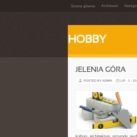
Archiwum
Katego
Strona główna
HOBBY
JELENIA GÓRA
POSTED BY ADMIN
LIP - 2 - 2
kultury, architektury, przyrody, w