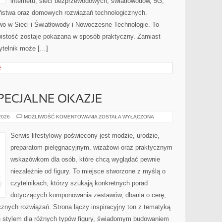
internetu, sieci bezprzewodowych, światłowodów, 5G,
eństwa oraz domowych rozwiązań technologicznych.
wo w Sieci i Światłowody i Nowoczesne Technologie. To
wistość zostaje pokazana w sposób praktyczny. Zamiast
ytelnik może […]
E
SPECJALNE OKAZJE
STYLIZACJE
 2026
MOŻLIWOŚĆ KOMENTOWANIA
ZOSTAŁA WYŁĄCZONA
NA
SPECJALNE
OKAZJE
Serwis lifestylowy poświęcony jest modzie, urodzie,
preparatom pielęgnacyjnym, wizażowi oraz praktycznym
wskazówkom dla osób, które chcą wyglądać pewnie
niezależnie od figury. To miejsce stworzone z myślą o
czytelnikach, którzy szukają konkretnych porad
dotyczących komponowania zestawów, dbania o cerę,
ych rozwiązań. Strona łączy inspiracyjny ton z tematyką
ię stylem dla różnych typów figury, świadomym budowaniem