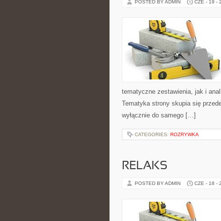
POSTED BY ADMIN
CZE - 19 -
tematyczne zestawienia, jak i anal
Tematyka strony skupia się przede
wyłącznie do samego […]
CATEGORIES:
ROZRYWKA
RELAKS
POSTED BY ADMIN
CZE - 18 -