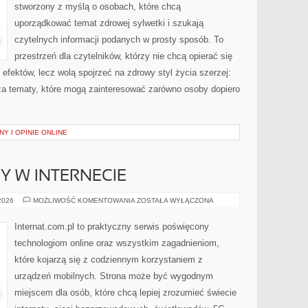
stworzony z myślą o osobach, które chcą
uporządkować temat zdrowej sylwetki i szukają
czytelnych informacji podanych w prosty sposób. To
przestrzeń dla czytelników, którzy nie chcą opierać się
efektów, lecz wolą spojrzeć na zdrowy styl życia szerzej:
sza tematy, które mogą zainteresować zarówno osoby dopiero
Y I OPINIE ONLINE
Y W INTERNECIE
NOWINKI
 2026
MOŻLIWOŚĆ KOMENTOWANIA
ZOSTAŁA WYŁĄCZONA
I
TRENDY
W
Internat.com.pl to praktyczny serwis poświęcony
INTERNECIE
technologiom online oraz wszystkim zagadnieniom,
które kojarzą się z codziennym korzystaniem z
urządzeń mobilnych. Strona może być wygodnym
miejscem dla osób, które chcą lepiej zrozumieć świecie