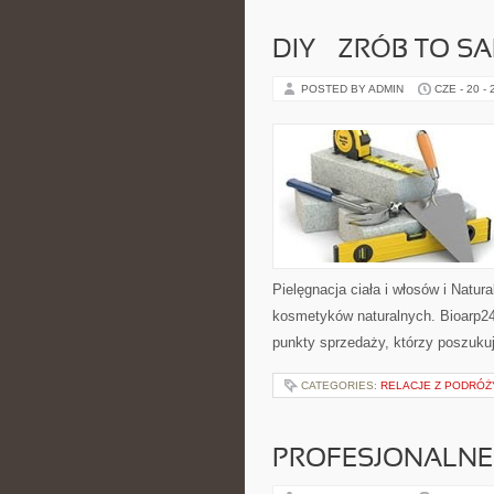
DIY – ZRÓB TO S
POSTED BY ADMIN
CZE - 20 -
Pielęgnacja ciała i włosów i Natu
kosmetyków naturalnych. Bioarp24
punkty sprzedaży, którzy poszuk
CATEGORIES:
RELACJE Z PODRÓŻY
PROFESJONALNE 