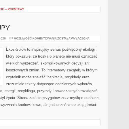
EGO – PODSTAWY
UPY
ŚWIADOME
 2026
MOŻLIWOŚĆ KOMENTOWANIA
ZOSTAŁA WYŁĄCZONA
ZAKUPY
Ekos-Sułów to inspirujący serwis poświęcony ekologii,
który pokazuje, że troska o planetę nie musi oznaczać
wielkich wyrzeczeń, skomplikowanych decyzji ani
kosztownych zmian. To internetowy zakątek, w którym
czytelnik może znaleźć inspiracje, przykłady oraz
zrozumiałe teksty dotyczące codziennych wyborów,
, energii, recyklingu, przyrody i nowoczesnych rozwiązań
tyl życia. Strona została przygotowana z myślą o osobach,
wyzwania środowiskowe, ale jednocześnie szukają treści