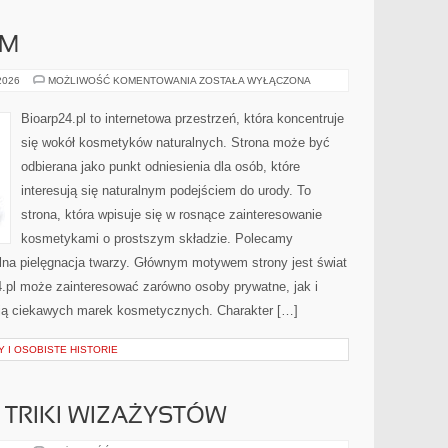
AM
DIY
 2026
MOŻLIWOŚĆ KOMENTOWANIA
ZOSTAŁA WYŁĄCZONA
–
ZRÓB
TO
Bioarp24.pl to internetowa przestrzeń, która koncentruje
SAM
się wokół kosmetyków naturalnych. Strona może być
odbierana jako punkt odniesienia dla osób, które
interesują się naturalnym podejściem do urody. To
strona, która wpisuje się w rosnące zainteresowanie
kosmetykami o prostszym składzie. Polecamy
ralna pielęgnacja twarzy. Głównym motywem strony jest świat
.pl może zainteresować zarówno osoby prywatne, jak i
ują ciekawych marek kosmetycznych. Charakter […]
 I OSOBISTE HISTORIE
TRIKI WIZAŻYSTÓW