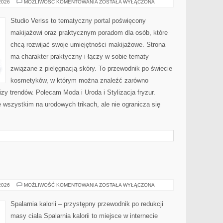
PROFESJONALNE
 2026
MOŻLIWOŚĆ KOMENTOWANIA
ZOSTAŁA WYŁĄCZONA
TRIKI
WIZAŻYSTÓW
Studio Veriss to tematyczny portal poświęcony
makijażowi oraz praktycznym poradom dla osób, które
chcą rozwijać swoje umiejętności makijażowe. Strona
ma charakter praktyczny i łączy w sobie tematy
związane z pielęgnacją skóry. To przewodnik po świecie
kosmetyków, w którym można znaleźć zarówno
izy trendów. Polecam Moda i Uroda i Stylizacja fryzur.
 wszystkim na urodowych trikach, ale nie ogranicza się
RELAKS
 2026
MOŻLIWOŚĆ KOMENTOWANIA
ZOSTAŁA WYŁĄCZONA
Spalarnia kalorii – przystępny przewodnik po redukcji
masy ciała Spalarnia kalorii to miejsce w internecie