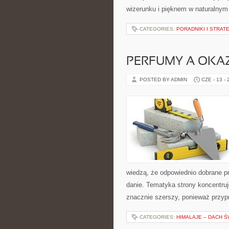
wizerunku i pięknem w naturalnym 
CATEGORIES:
PORADNIKI I STRAT
PERFUMY A OKA
POSTED BY ADMIN
CZE - 13 -
wiedzą, że odpowiednio dobrane pr
danie. Tematyka strony koncentruje
znacznie szerszy, ponieważ przyp
CATEGORIES:
HIMALAJE – DACH Ś