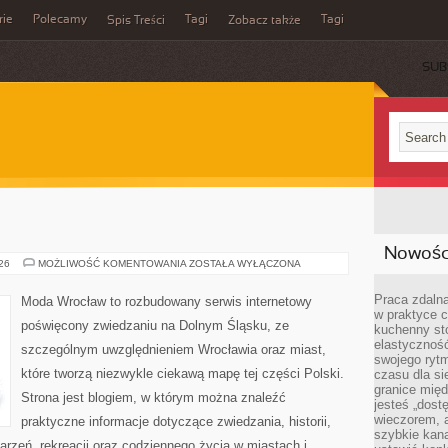
rie
Polecamy
Tagi
Tagi
Spis Treści
Zobacz także
SUB
Nowości
JELENIA
026
MOŻLIWOŚĆ KOMENTOWANIA
ZOSTAŁA WYŁĄCZONA
GÓRA
Praca zdalna
Moda Wrocław to rozbudowany serwis internetowy
w praktyce c
poświęcony zwiedzaniu na Dolnym Śląsku, ze
kuchenny stó
elastycznoś
szczególnym uwzględnieniem Wrocławia oraz miast,
swojego ryt
które tworzą niezwykle ciekawą mapę tej części Polski.
czasu dla sie
granice mię
Strona jest blogiem, w którym można znaleźć
jesteś „dos
wieczorem, 
praktyczne informacje dotyczące zwiedzania, historii,
szybkie kana
ydarzeń, rekreacji oraz codziennego życia w miastach i