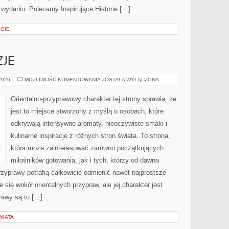
wydaniu. Polecamy Inspirujące Historie […]
EGIE
ZJE
PERFUMY
 2026
MOŻLIWOŚĆ KOMENTOWANIA
ZOSTAŁA WYŁĄCZONA
A
OKAZJE
Orientalno-przyprawowy charakter tej strony sprawia, że
jest to miejsce stworzony z myślą o osobach, które
odkrywają intensywne aromaty, nieoczywiste smaki i
kulinarne inspiracje z różnych stron świata. To strona,
która może zainteresować zarówno początkujących
miłośników gotowania, jak i tych, którzy od dawna
zyprawy potrafią całkowicie odmienić nawet najprostsze
 się wokół orientalnych przypraw, ale jej charakter jest
rawy są tu […]
WIATA