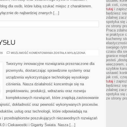
ustawić konk
jak coś, cze
log dla osób, które lubią szukać miejsc z charakterem.
tutaj
i zapisz
yłącznie do najbardziej znanych […]
będziesz si
zdalnej zac
spotyka się 
ze strony p
Praca zdalna
w praktyce c
kuchenny stó
YSŁU
elastycznoś
swojego ryt
czasu dla sie
HISTORIA
026
MOŻLIWOŚĆ KOMENTOWANIA
ZOSTAŁA WYŁĄCZONA
granice mię
PRZEMYSŁU
jesteś „dos
Tworzymy innowacyjne rozwiązania przeznaczone dla
wieczorem, 
szybkie kana
przemysłu, dostarczając sprawdzone systemy oraz
ustawić konk
jak coś, cze
urządzenia wykorzystujące technologię wysokiego
tutaj
i zapisz
ciśnienia. Nasza działalność koncentruje się na
będziesz si
zdalnej zac
projektowaniu, produkcji, wdrażaniu oraz rozwoju
spotyka się 
kompleksowych rozwiązań, które znajdują zastosowanie
ze strony p
ydajność, dokładność oraz pewność wykonywanych procesów.
oduktów, usług oraz technologii, które odpowiadają na
 i przedsiębiorstw poszukujących niezawodnych rozwiązań
.0 i Ciekawostki i Giganty Świata. Nasza […]