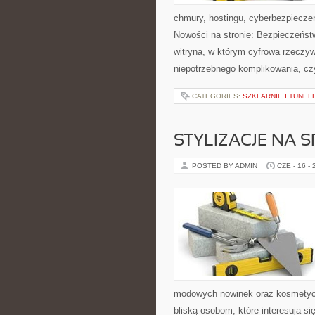
chmury, hostingu, cyberbezpiecz
Nowości na stronie: Bezpieczeńst
witryna, w którym cyfrowa rzeczy
niepotrzebnego komplikowania, cz
CATEGORIES:
SZKLARNIE I TUNEL
STYLIZACJE NA 
POSTED BY ADMIN
CZE - 16 -
modowych nowinek oraz kosmetyczn
bliską osobom, które interesują s