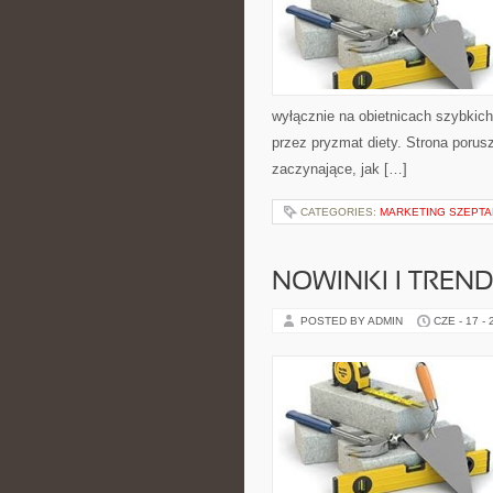
wyłącznie na obietnicach szybkich 
przez pryzmat diety. Strona poru
zaczynające, jak […]
CATEGORIES:
MARKETING SZEPTAN
NOWINKI I TREND
POSTED BY ADMIN
CZE - 17 -