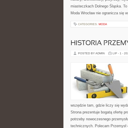
miasteczkach Dolnego Śląska. To b
Moda Wrocław nie ogranicza się w
CATEGORIES:
MODA
HISTORIA PRZEM
POSTED BY ADMIN
LIP - 1 - 2
wszędzie tam, gdzie liczy się w
Strona prezentuje bogatą ofertę pr
potrzeby nowoczesnego przemysłu
technicznych. Polecam Przemysł 4