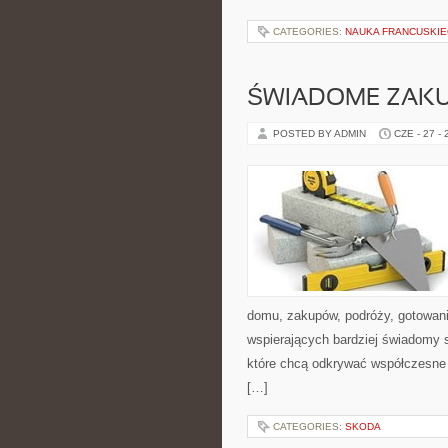
CATEGORIES:
NAUKA FRANCUSKI
ŚWIADOME ZAK
POSTED BY ADMIN
CZE - 27 -
domu, zakupów, podróży, gotowania
wspierających bardziej świadomy s
które chcą odkrywać współczesne 
[…]
CATEGORIES:
SKODA