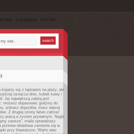
SCRIBE
FACEBOOK
TWITTER
:
 kojarzy się z laptopem na plaży, ale
zęściej oznacza dres, kubek kawy i
ł. Jej największą zaletą jest
ć: możesz dopasować godziny do
mu, unikasz dojazdów, masz więcej
bie. Z drugiej strony łatwo zatrzeć
dzy pracą a życiem prywatnym. Nagle
tępny zawsze”, maile sprawdzasz
a przerwa obiadowa zamienia się w
pki przy klawiaturze. Warto więc