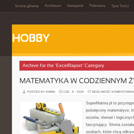
Archiwum
Kategorie
Polecamy
Strona główna
Spis Treści
HOBBY
Archive for the ‘ExcelRaport’ Category
MATEMATYKA W CODZIENNYM Ż
POSTED BY ADMIN
CZE - 8 - 2026
MOŻLIWOŚĆ KOMENTOWAN
SuperMatma.pl to przystępn
poświęcony matematyce, któ
wzorów, równań i logicznyc
fascynujący. Strona został
osobach, które chcą odkry