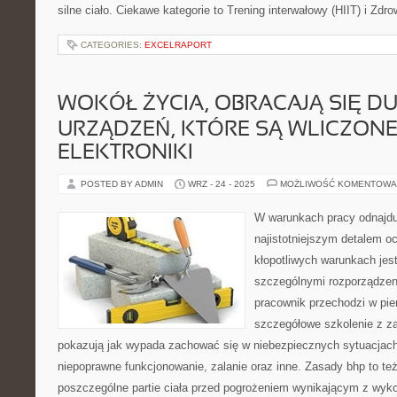
silne ciało. Ciekawe kategorie to Trening interwałowy (HIIT) i Zdr
CATEGORIES:
EXCELRAPORT
WOKÓŁ ŻYCIA, OBRACAJĄ SIĘ D
URZĄDZEŃ, KTÓRE SĄ WLICZONE
ELEKTRONIKI
POSTED BY ADMIN
WRZ - 24 - 2025
MOŻLIWOŚĆ KOMENTOWA
W warunkach pracy odnajduj
najistotniejszym detalem o
kłopotliwych warunkach jest
szczególnymi rozporządzen
pracownik przechodzi w pie
szczegółowe szkolenie z za
pokazują jak wypada zachować się w niebezpiecznych sytuacjach
niepoprawne funkcjonowanie, zalanie oraz inne. Zasady bhp to te
poszczególne partie ciała przed pogrożeniem wynikającym z wyk