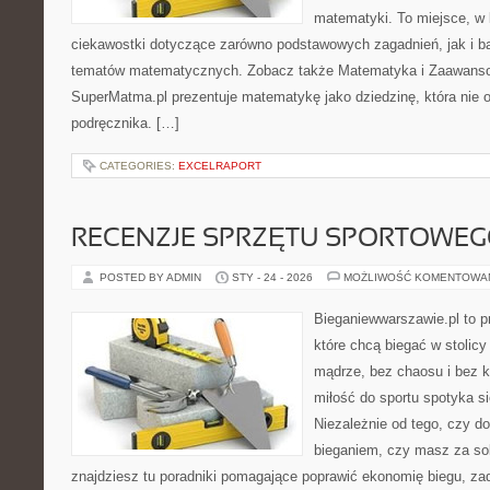
matematyki. To miejsce, w
ciekawostki dotyczące zarówno podstawowych zagadnień, jak i 
tematów matematycznych. Zobacz także Matematyka i Zaawans
SuperMatma.pl prezentuje matematykę jako dziedzinę, która nie o
podręcznika. […]
CATEGORIES:
EXCELRAPORT
RECENZJE SPRZĘTU SPORTOWE
POSTED BY ADMIN
STY - 24 - 2026
MOŻLIWOŚĆ KOMENTOWA
Bieganiewwarszawie.pl to p
które chcą biegać w stolicy
mądrze, bez chaosu i bez ko
miłość do sportu spotyka si
Niezależnie od tego, czy d
bieganiem, czy masz za so
znajdziesz tu poradniki pomagające poprawić ekonomię biegu, za