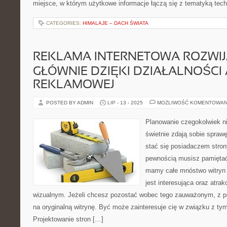
miejsce, w którym użytkowe informacje łączą się z tematyką techn
CATEGORIES:
HIMALAJE – DACH ŚWIATA
REKLAMA INTERNETOWA ROZWIJ
GŁÓWNIE DZIĘKI DZIAŁALNOŚCI 
REKLAMOWEJ
POSTED BY ADMIN
LIP - 13 - 2025
MOŻLIWOŚĆ KOMENTOWAN
Planowanie czegokolwiek ni
świetnie zdają sobie sprawę
stać się posiadaczem strony
pewnością musisz pamiętać 
mamy całe mnóstwo witryn 
jest interesująca oraz atr
wizualnym. Jeżeli chcesz pozostać wobec tego zauważonym, z 
na oryginalną witrynę. Być może zainteresuje cię w związku z tym
Projektowanie stron […]