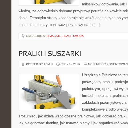
miłośników gotowania, jak i
wiedzą, że odpowiednio dobrane przyprawy potrafią całkowicie od
danie. Tematyka strony koncentruje się wokół orientalnych przypraw
znacznie szerszy, ponieważ przyprawy są tu […]
CATEGORIES:
HIMALAJE – DACH ŚWIATA
PRALKI I SUSZARKI
POSTED BY ADMIN
CZE - 4 - 2026
MOŻLIWOŚĆ KOMENTOWAN
Urządzenia Pralnicze to te
poświęcony praniu, profes
pralniczym, sprzętowi wy
firmach, hotelach, pralniac
zakładach przemysłowych. 
kompleksowe źródło wiedzy 
zrozumieć, jak działa współczesne pralnictwo, jak dobierać pralki
jak pielęgnować tkaniny, jak usuwać plamy i jak organizować wyda