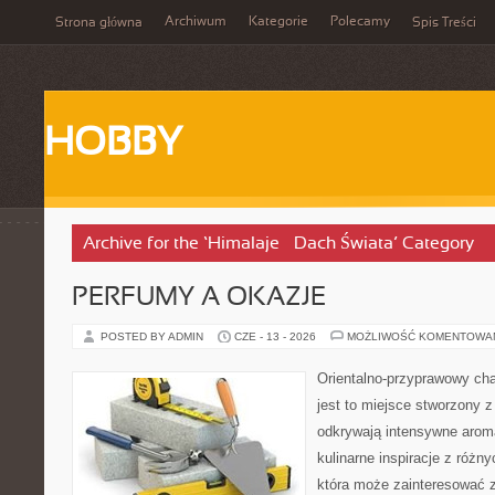
Archiwum
Kategorie
Polecamy
Strona główna
Spis Treści
HOBBY
Archive for the ‘Himalaje – Dach Świata’ Category
PERFUMY A OKAZJE
POSTED BY ADMIN
CZE - 13 - 2026
MOŻLIWOŚĆ KOMENTOWA
Orientalno-przyprawowy char
jest to miejsce stworzony 
odkrywają intensywne aroma
kulinarne inspiracje z różny
która może zainteresować 