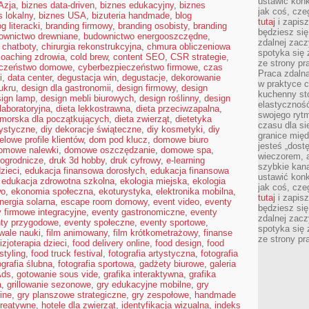
ustawić konk
Azja
,
biznes data-driven
,
biznes edukacyjny
,
biznes
jak coś, cze
s lokalny
,
biznes USA
,
bizuteria handmade
,
blog
tutaj
i zapisz
og literacki
,
branding firmowy
,
branding osobisty
,
branding
będziesz si
ownictwo drewniane
,
budownictwo energooszczędne
,
zdalnej zac
,
chatboty
,
chirurgia rekonstrukcyjna
,
chmura obliczeniowa
spotyka się 
coaching zdrowia
,
cold brew
,
content SEO
,
CSR strategie
,
ze strony p
eczeństwo domowe
,
cyberbezpieczeństwo firmowe
,
czas
Praca zdalna
i
,
data center
,
degustacja win
,
degustacje
,
dekorowanie
w praktyce c
ukru
,
design dla gastronomii
,
design firmowy
,
design
kuchenny stó
sign lamp
,
design mebli biurowych
,
design roślinny
,
design
elastycznoś
laboratoryjna
,
dieta lekkostrawna
,
dieta przeciwzapalna
,
swojego ryt
omorska dla początkujących
,
dieta zwierząt
,
dietetyka
czasu dla sie
tystyczne
,
diy dekoracje świąteczne
,
diy kosmetyki
,
diy
granice mię
elowe profile klientów
,
dom pod klucz
,
domowe biuro
jesteś „dos
omowe nalewki
,
domowe oszczędzanie
,
domowe spa
,
wieczorem, 
ogrodnicze
,
druk 3d hobby
,
druk cyfrowy
,
e-learning
szybkie kana
zieci
,
edukacja finansowa dorosłych
,
edukacja finansowa
ustawić konk
,
edukacja zdrowotna szkolna
,
ekologia miejska
,
ekologia
jak coś, cze
wo
,
ekonomia społeczna
,
ekoturystyka
,
elektronika mobilna
,
tutaj
i zapisz
nergia solarna
,
escape room domowy
,
event video
,
eventy
będziesz si
 firmowe integracyjne
,
eventy gastronomiczne
,
eventy
zdalnej zac
ty przygodowe
,
eventy społeczne
,
eventy sportowe
,
spotyka się 
iwale nauki
,
film animowany
,
film krótkometrażowy
,
finanse
ze strony p
fizjoterapia dzieci
,
food delivery online
,
food design
,
food
styling
,
food truck festival
,
fotografia artystyczna
,
fotografia
ografia ślubna
,
fotografia sportowa
,
gadżety biurowe
,
galeria
Ads
,
gotowanie sous vide
,
grafika interaktywna
,
grafika
a
,
grillowanie sezonowe
,
gry edukacyjne mobilne
,
gry
ine
,
gry planszowe strategiczne
,
gry zespołowe
,
handmade
reatywne
,
hotele dla zwierząt
,
identyfikacja wizualna
,
indeks