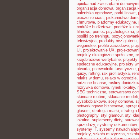
opieka nad zwierzętami domowym
organizacja domowa
,
organizacja 
paleniska ogrodowe
,
parki linowe
,
pieczenie ciast
,
piekarnictwo dom
chmurowe
,
platformy edukacyjne
,
podróże budżetowe
,
podróże kulin
filmowe
,
pomoc psychologiczna
,
p
posiłki po treningu
,
pozycjonowanie
telewizyjna
,
produkty bez glutenu
,
wegańskie
,
profile zawodowe
,
proj
UI
,
projektowanie UX
,
projektowan
projekty ekologiczne społeczne
,
p
krajobrazowe wertykalne
,
projekty 
społeczne edukacyjne
,
projekty w
otwarta
,
przewodniki turystyczne
,
quizy
,
rafting
,
rak profilaktyka
,
reh
relaks w domu
,
relaks w ogrodzie
,
rodzinne finanse
,
rośliny doniczko
rozrywka domowa
,
rynek lokalny
,
SEO techniczne
,
serowarstwo do
skincare routine
,
składanie modeli
wysokobiałkowe
,
sosy domowe
,
s
networkingowe biznesowe
,
sprzęt
głosem
,
strategia marki
,
strategia
photography
,
styl glamour
,
styl kl
lokalne
,
suplementy diety
,
surowce
sprzedaży
,
systemy dokumentów
,
systemy IT
,
systemy nawadniając
projekty
,
szkoła muzyczna
,
szkoła
gotowania
,
sztuka kulinarna region