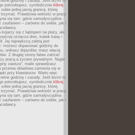
retne godziny i zasady. Jeśli brzmi to
go potrzebujesz, symbolicznie
kliknij
 sobie jedną jasną granicę, której
ę trzymać. Prawdziwa wolność w pracy
zyna się tam, gdzie samodyscyplina
z zaufaniem – zarówno do siebie, jak i
racodawcy.
 kojarzy się z laptopem na plaży, ale
zęściej oznacza dres, kubek kawy i
ł. Jej największą zaletą jest
ć: możesz dopasować godziny do
mu, unikasz dojazdów, masz więcej
bie. Z drugiej strony łatwo zatrzeć
dzy pracą a życiem prywatnym. Nagle
tępny zawsze”, maile sprawdzasz
a przerwa obiadowa zamienia się w
pki przy klawiaturze. Warto więc
retne godziny i zasady. Jeśli brzmi to
go potrzebujesz, symbolicznie
kliknij
 sobie jedną jasną granicę, której
ę trzymać. Prawdziwa wolność w pracy
zyna się tam, gdzie samodyscyplina
z zaufaniem – zarówno do siebie, jak i
racodawcy.