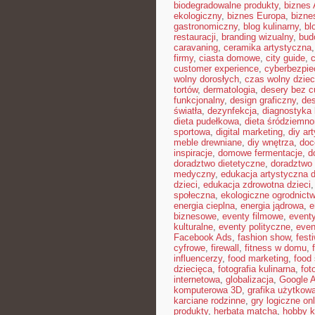
biodegradowalne produkty
,
biznes 
ekologiczny
,
biznes Europa
,
bizne
gastronomiczny
,
blog kulinarny
,
bl
restauracji
,
branding wizualny
,
bud
caravaning
,
ceramika artystyczna
firmy
,
ciasta domowe
,
city guide
,
customer experience
,
cyberbezpi
wolny dorosłych
,
czas wolny dziec
tortów
,
dermatologia
,
desery bez c
funkcjonalny
,
design graficzny
,
de
światła
,
dezynfekcja
,
diagnostyka 
dieta pudełkowa
,
dieta śródziemn
sportowa
,
digital marketing
,
diy ar
meble drewniane
,
diy wnętrza
,
doc
inspiracje
,
domowe fermentacje
,
d
doradztwo dietetyczne
,
doradztwo 
medyczny
,
edukacja artystyczna d
dzieci
,
edukacja zdrowotna dzieci
społeczna
,
ekologiczne ogrodnict
energia cieplna
,
energia jądrowa
,
e
biznesowe
,
eventy filmowe
,
eventy
kulturalne
,
eventy polityczne
,
even
Facebook Ads
,
fashion show
,
fest
cyfrowe
,
firewall
,
fitness w domu
,
influencerzy
,
food marketing
,
food 
dziecięca
,
fotografia kulinarna
,
fot
internetowa
,
globalizacja
,
Google 
komputerowa 3D
,
grafika użytkow
karciane rodzinne
,
gry logiczne onl
produkty
,
herbata matcha
,
hobby k