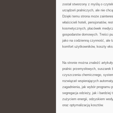
został stworzony z myślą o czytel
urządzeń pralniczych, ale nie chcą
Dzięki temu strona może zaintere
właścicieli hoteli, pensjonatów, r
kosmetycznych, placówek medyczn
gospodarstw domowych. Treści pub
jako na codzienną czynność, ale t
komfort użytkowników, koszty ekspl
Na stronie można znaleźć artykuły
pralnic przemysłowych, suszarek 
czyszczenia chemicznego, system
rozwiązań wspierających automatyz
zagadnienia, jak wybór programu p
segregacja odzieży, jak i bardzie
zużyciem energii, odzyskiem wod
oraz optymalizacją kosztów.