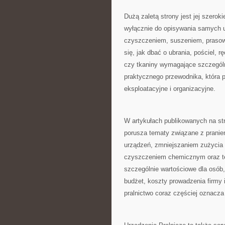
Dużą zaletą strony jest jej szerok
wyłącznie do opisywania samych u
czyszczeniem, suszeniem, prasowa
się, jak dbać o ubrania, pościel, r
czy tkaniny wymagające szczególn
praktycznego przewodnika, która
eksploatacyjne i organizacyjne.
W artykułach publikowanych na s
porusza tematy związane z prani
urządzeń, zmniejszaniem zużycia 
czyszczeniem chemicznym oraz tec
szczególnie wartościowe dla osób
budżet, koszty prowadzenia firmy
pralnictwo coraz częściej oznacza