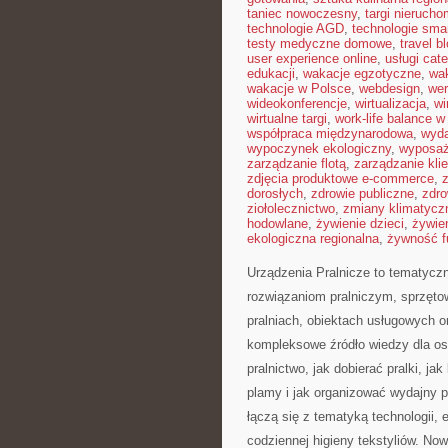
taniec nowoczesny
,
targi nieruch
technologie AGD
,
technologie sma
testy medyczne domowe
,
travel b
user experience online
,
usługi cat
edukacji
,
wakacje egzotyczne
,
wa
wakacje w Polsce
,
webdesign
,
wer
wideokonferencje
,
wirtualizacja
,
wi
wirtualne targi
,
work-life balance 
współpraca międzynarodowa
,
wyda
wypoczynek ekologiczny
,
wyposaż
zarządzanie flotą
,
zarządzanie kli
zdjęcia produktowe e-commerce
,
dorosłych
,
zdrowie publiczne
,
zdro
ziołolecznictwo
,
zmiany klimatycz
hodowlane
,
żywienie dzieci
,
żywie
ekologiczna regionalna
,
żywność f
Urządzenia Pralnicze to tematyczn
rozwiązaniom pralniczym, sprzęto
pralniach, obiektach usługowych 
kompleksowe źródło wiedzy dla osó
pralnictwo, jak dobierać pralki, j
plamy i jak organizować wydajny p
łączą się z tematyką technologii, e
codziennej higieny tekstyliów. No