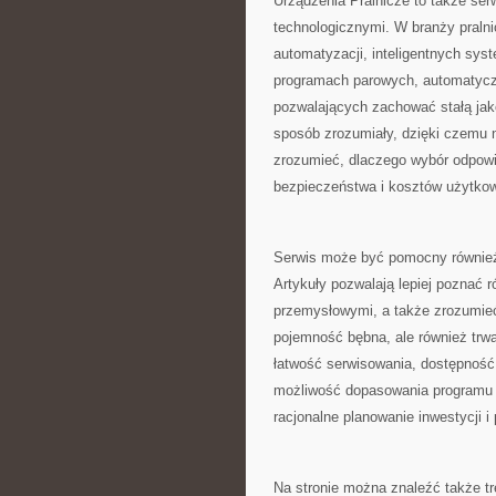
Urządzenia Pralnicze to także ser
technologicznymi. W branży pralni
automatyzacji, inteligentnych sys
programach parowych, automatycz
pozwalających zachować stałą jak
sposób zrozumiały, dzięki czemu 
zrozumieć, dlaczego wybór odpowi
bezpieczeństwa i kosztów użytkow
Serwis może być pomocny również d
Artykuły pozwalają lepiej poznać
przemysłowymi, a także zrozumieć,
pojemność bębna, ale również trwa
łatwość serwisowania, dostępność 
możliwość dopasowania programu d
racjonalne planowanie inwestycji
Na stronie można znaleźć także t