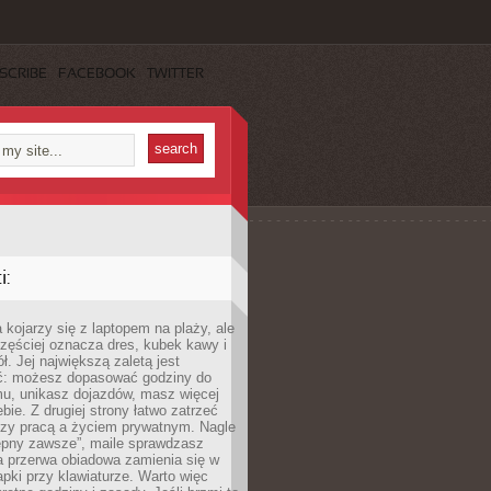
SCRIBE
FACEBOOK
TWITTER
:
 kojarzy się z laptopem na plaży, ale
zęściej oznacza dres, kubek kawy i
ł. Jej największą zaletą jest
ć: możesz dopasować godziny do
mu, unikasz dojazdów, masz więcej
bie. Z drugiej strony łatwo zatrzeć
dzy pracą a życiem prywatnym. Nagle
tępny zawsze”, maile sprawdzasz
a przerwa obiadowa zamienia się w
pki przy klawiaturze. Warto więc