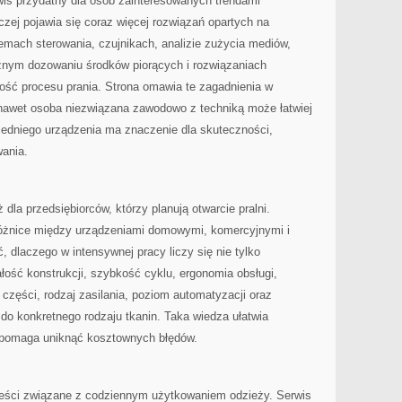
wis przydatny dla osób zainteresowanych trendami
czej pojawia się coraz więcej rozwiązań opartych na
temach sterowania, czujnikach, analizie zużycia mediów,
nym dozowaniu środków piorących i rozwiązaniach
ość procesu prania. Strona omawia te zagadnienia w
nawet osoba niezwiązana zawodowo z techniką może łatwiej
edniego urządzenia ma znaczenie dla skuteczności,
ania.
la przedsiębiorców, którzy planują otwarcie pralni.
 różnice między urządzeniami domowymi, komercyjnymi i
 dlaczego w intensywnej pracy liczy się nie tylko
łość konstrukcji, szybkość cyklu, ergonomia obsługi,
części, rodzaj zasilania, poziom automatyzacji oraz
o konkretnego rodzaju tkanin. Taka wiedza ułatwia
 i pomaga uniknąć kosztownych błędów.
reści związane z codziennym użytkowaniem odzieży. Serwis