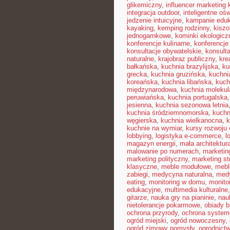
glikemiczny
,
influencer marketing
integracja outdoor
,
inteligentne ośw
jedzenie intuicyjne
,
kampanie edu
kayaking
,
kemping rodzinny
,
kisz
jednogarnkowe
,
kominki ekologicz
konferencje kulinarne
,
konferencje
konsultacje obywatelskie
,
konsult
naturalne
,
krajobraz publiczny
,
kre
bałkańska
,
kuchnia brazylijska
,
ku
grecka
,
kuchnia gruzińska
,
kuchni
koreańska
,
kuchnia libańska
,
kuch
międzynarodowa
,
kuchnia molekul
peruwiańska
,
kuchnia portugalska
jesienna
,
kuchnia sezonowa letnia
kuchnia śródziemnomorska
,
kuchn
węgierska
,
kuchnia wielkanocna
,
k
kuchnie na wymiar
,
kursy rozwoju 
lobbying
,
logistyka e-commerce
,
l
magazyn energii
,
mała architektur
malowanie po numerach
,
marketin
marketing polityczny
,
marketing st
klasyczne
,
meble modułowe
,
mebl
zabiegi
,
medycyna naturalna
,
med
eating
,
monitoring w domu
,
monito
edukacyjne
,
multimedia kulturalne
gitarze
,
nauka gry na pianinie
,
nau
nietolerancje pokarmowe
,
obiady 
ochrona przyrody
,
ochrona syste
ogród miejski
,
ogród nowoczesny
,
ogród zimowy pomysły
,
ogrodnictw