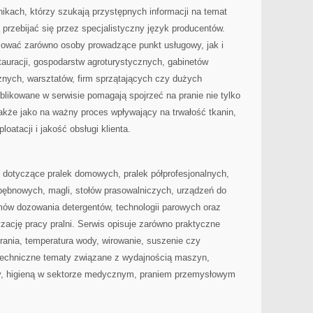
nikach, którzy szukają przystępnych informacji na temat
 przebijać się przez specjalistyczny język producentów.
sować zarówno osoby prowadzące punkt usługowy, jak i
estauracji, gospodarstw agroturystycznych, gabinetów
ych, warsztatów, firm sprzątających czy dużych
likowane w serwisie pomagają spojrzeć na pranie nie tylko
akże jako na ważny proces wpływający na trwałość tkanin,
oatacji i jakość obsługi klienta.
 dotyczące pralek domowych, pralek półprofesjonalnych,
bębnowych, magli, stołów prasowalniczych, urządzeń do
ów dozowania detergentów, technologii parowych oraz
ację pracy pralni. Serwis opisuje zarówno praktyczne
rania, temperatura wody, wirowanie, suszenie czy
j techniczne tematy związane z wydajnością maszyn,
y, higieną w sektorze medycznym, praniem przemysłowym