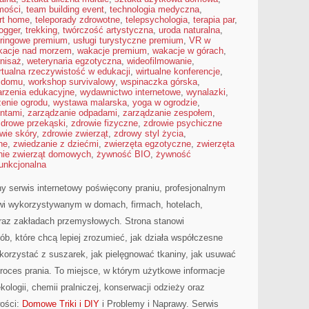
omości
,
team building event
,
technologia medyczna
,
rt home
,
teleporady zdrowotne
,
telepsychologia
,
terapia par
,
logger
,
trekking
,
twórczość artystyczna
,
uroda naturalna
,
eringowe premium
,
usługi turystyczne premium
,
VR w
kacje nad morzem
,
wakacje premium
,
wakacje w górach
,
nisaż
,
weterynaria egzotyczna
,
wideofilmowanie
,
rtualna rzeczywistość w edukacji
,
wirtualne konferencje
,
w domu
,
workshop survivalowy
,
wspinaczka górska
,
rzenia edukacyjne
,
wydawnictwo internetowe
,
wynalazki
,
enie ogrodu
,
wystawa malarska
,
yoga w ogrodzie
,
entami
,
zarządzanie odpadami
,
zarządzanie zespołem
,
zdrowe przekąski
,
zdrowie fizyczne
,
zdrowie psychiczne
wie skóry
,
zdrowie zwierząt
,
zdrowy styl życia
,
ne
,
zwiedzanie z dziećmi
,
zwierzęta egzotyczne
,
zwierzęta
nie zwierząt domowych
,
żywność BIO
,
żywność
unkcjonalna
y serwis internetowy poświęcony praniu, profesjonalnym
wi wykorzystywanym w domach, firmach, hotelach,
oraz zakładach przemysłowych. Strona stanowi
b, które chcą lepiej zrozumieć, jak działa współczesne
ak korzystać z suszarek, jak pielęgnować tkaniny, jak usuwać
roces prania. To miejsce, w którym użytkowe informacje
kologii, chemii pralniczej, konserwacji odzieży oraz
wości:
Domowe Triki i DIY
i Problemy i Naprawy. Serwis