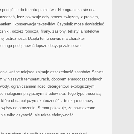
ie podejście do tematu pralnictwa. Nie ogranicza się ona
rządzeń, lecz pokazuje cały proces związany z praniem,
niem i konserwacją tekstyliów. Czytelnik może dowiedzieć
ęczniki, odzież roboczą, firany, zasłony, tekstylia hotelowe
ej ostrożności. Dzięki temu serwis ma charakter
 pomaga podejmować lepsze decyzje zakupowe,
tronie ważne miejsce zajmuje oszczędność zasobów. Serwis
em w niższych temperaturach, doborem energooszczędnych
wody, ograniczaniem ilości detergentów, ekologicznym
hnologiami przyjaznymi środowisku. Tego typu treści są
, które chcą połączyć skuteczność z troską o domowy
 i wpływ na otoczenie. Strona pokazuje, że nowoczesne
 nie tylko czystość, ale także efektywność.