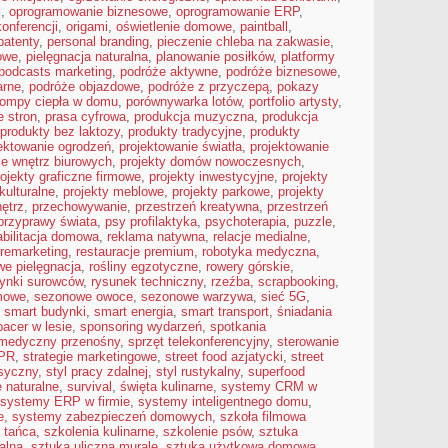
i
,
oprogramowanie biznesowe
,
oprogramowanie ERP
,
konferencji
,
origami
,
oświetlenie domowe
,
paintball
,
patenty
,
personal branding
,
pieczenie chleba na zakwasie
,
owe
,
pielęgnacja naturalna
,
planowanie posiłków
,
platformy
podcasts marketing
,
podróże aktywne
,
podróże biznesowe
,
arne
,
podróże objazdowe
,
podróże z przyczepą
,
pokazy
ompy ciepła w domu
,
porównywarka lotów
,
portfolio artysty
,
 stron
,
prasa cyfrowa
,
produkcja muzyczna
,
produkcja
produkty bez laktozy
,
produkty tradycyjne
,
produkty
ektowanie ogrodzeń
,
projektowanie światła
,
projektowanie
ie wnętrz biurowych
,
projekty domów nowoczesnych
,
rojekty graficzne firmowe
,
projekty inwestycyjne
,
projekty
kulturalne
,
projekty meblowe
,
projekty parkowe
,
projekty
nętrz
,
przechowywanie
,
przestrzeń kreatywna
,
przestrzeń
przyprawy świata
,
psy profilaktyka
,
psychoterapia
,
puzzle
,
abilitacja domowa
,
reklama natywna
,
relacje medialne
,
remarketing
,
restauracje premium
,
robotyka medyczna
,
we pielęgnacja
,
rośliny egzotyczne
,
rowery górskie
,
rynki surowców
,
rysunek techniczny
,
rzeźba
,
scrapbooking
,
mowe
,
sezonowe owoce
,
sezonowe warzywa
,
sieć 5G
,
,
smart budynki
,
smart energia
,
smart transport
,
śniadania
pacer w lesie
,
sponsoring wydarzeń
,
spotkania
 medyczny przenośny
,
sprzęt telekonferencyjny
,
sterowanie
 PR
,
strategie marketingowe
,
street food azjatycki
,
street
asyczny
,
styl pracy zdalnej
,
styl rustykalny
,
superfood
 naturalne
,
survival
,
święta kulinarne
,
systemy CRM w
systemy ERP w firmie
,
systemy inteligentnego domu
,
e
,
systemy zabezpieczeń domowych
,
szkoła filmowa
 tańca
,
szkolenia kulinarne
,
szkolenie psów
,
sztuka
alna
,
sztuka uliczna murale
,
sztuka użytkowa domowa
,