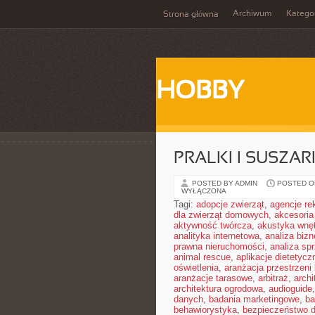
Archiwum
Katego
Strona główna
HOBBY
PRALKI I SUSZAR
POSTED BY ADMIN
POSTED ON
WYŁĄCZONA
Tagi:
adopcje zwierząt
,
agencje r
dla zwierząt domowych
,
akcesoria
aktywność twórcza
,
akustyka wnę
analityka internetowa
,
analiza biz
prawna nieruchomości
,
analiza sp
animal rescue
,
aplikacje dietetycz
oświetlenia
,
aranżacja przestrzeni 
aranżacje tarasowe
,
arbitraż
,
archi
architektura ogrodowa
,
audioguide
danych
,
badania marketingowe
,
ba
behawiorystyka
,
bezpieczeństwo