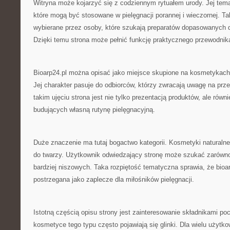
Witryna może kojarzyć się z codziennym rytuałem urody. Jej tem
które mogą być stosowane w pielęgnacji porannej i wieczornej. T
wybierane przez osoby, które szukają preparatów dopasowanych d
Dzięki temu strona może pełnić funkcję praktycznego przewodnika
Bioarp24.pl można opisać jako miejsce skupione na kosmetykach 
Jej charakter pasuje do odbiorców, którzy zwracają uwagę na prz
takim ujęciu strona jest nie tylko prezentacją produktów, ale równ
budujących własną rutynę pielęgnacyjną.
Duże znaczenie ma tutaj bogactwo kategorii. Kosmetyki natural
do twarzy. Użytkownik odwiedzający stronę może szukać zarówno 
bardziej niszowych. Taka rozpiętość tematyczna sprawia, że bioa
postrzegana jako zaplecze dla miłośników pielęgnacji.
Istotną częścią opisu strony jest zainteresowanie składnikami p
kosmetyce tego typu często pojawiają się glinki. Dla wielu użytk