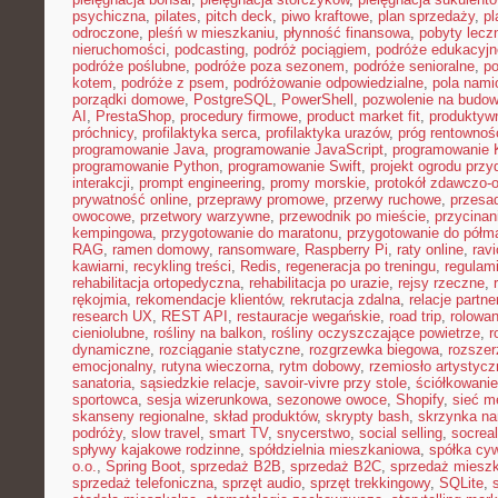
psychiczna
,
pilates
,
pitch deck
,
piwo kraftowe
,
plan sprzedaży
,
p
odroczone
,
pleśń w mieszkaniu
,
płynność finansowa
,
pobyty lecz
nieruchomości
,
podcasting
,
podróż pociągiem
,
podróże edukacyjn
podróże poślubne
,
podróże poza sezonem
,
podróże senioralne
,
po
kotem
,
podróże z psem
,
podróżowanie odpowiedzialne
,
pola nami
porządki domowe
,
PostgreSQL
,
PowerShell
,
pozwolenie na budo
AI
,
PrestaShop
,
procedury firmowe
,
product market fit
,
produktyw
próchnicy
,
profilaktyka serca
,
profilaktyka urazów
,
próg rentownoś
programowanie Java
,
programowanie JavaScript
,
programowanie K
programowanie Python
,
programowanie Swift
,
projekt ogrodu pr
interakcji
,
prompt engineering
,
promy morskie
,
protokół zdawczo-o
prywatność online
,
przeprawy promowe
,
przerwy ruchowe
,
przesad
owocowe
,
przetwory warzywne
,
przewodnik po mieście
,
przycinan
kempingowa
,
przygotowanie do maratonu
,
przygotowanie do półm
RAG
,
ramen domowy
,
ransomware
,
Raspberry Pi
,
raty online
,
rav
kawiarni
,
recykling treści
,
Redis
,
regeneracja po treningu
,
regulami
rehabilitacja ortopedyczna
,
rehabilitacja po urazie
,
rejsy rzeczne
,
rękojmia
,
rekomendacje klientów
,
rekrutacja zdalna
,
relacje partne
research UX
,
REST API
,
restauracje wegańskie
,
road trip
,
rolowan
cieniolubne
,
rośliny na balkon
,
rośliny oczyszczające powietrze
,
r
dynamiczne
,
rozciąganie statyczne
,
rozgrzewka biegowa
,
rozszer
emocjonalny
,
rutyna wieczorna
,
rytm dobowy
,
rzemiosło artystycz
sanatoria
,
sąsiedzkie relacje
,
savoir-vivre przy stole
,
ściółkowanie
sportowca
,
sesja wizerunkowa
,
sezonowe owoce
,
Shopify
,
sieć m
skanseny regionalne
,
skład produktów
,
skrypty bash
,
skrzynka na
podróży
,
slow travel
,
smart TV
,
snycerstwo
,
social selling
,
socrea
spływy kajakowe rodzinne
,
spółdzielnia mieszkaniowa
,
spółka cyw
o.o.
,
Spring Boot
,
sprzedaż B2B
,
sprzedaż B2C
,
sprzedaż miesz
sprzedaż telefoniczna
,
sprzęt audio
,
sprzęt trekkingowy
,
SQLite
,