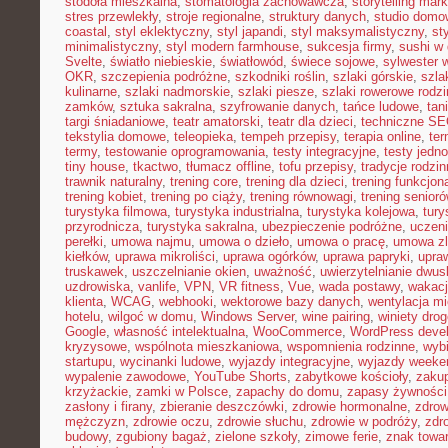
stodoła mieszkalna
,
stomatologia zachowawcza
,
storytelling mark
stres przewlekły
,
stroje regionalne
,
struktury danych
,
studio domo
coastal
,
styl eklektyczny
,
styl japandi
,
styl maksymalistyczny
,
st
minimalistyczny
,
styl modern farmhouse
,
sukcesja firmy
,
sushi w
Svelte
,
światło niebieskie
,
światłowód
,
świece sojowe
,
sylwester 
OKR
,
szczepienia podróżne
,
szkodniki roślin
,
szlaki górskie
,
szla
kulinarne
,
szlaki nadmorskie
,
szlaki piesze
,
szlaki rowerowe rodz
zamków
,
sztuka sakralna
,
szyfrowanie danych
,
tańce ludowe
,
tan
targi śniadaniowe
,
teatr amatorski
,
teatr dla dzieci
,
techniczne S
tekstylia domowe
,
teleopieka
,
tempeh przepisy
,
terapia online
,
ter
termy
,
testowanie oprogramowania
,
testy integracyjne
,
testy jedn
tiny house
,
tkactwo
,
tłumacz offline
,
tofu przepisy
,
tradycje rodzi
trawnik naturalny
,
trening core
,
trening dla dzieci
,
trening funkcjon
trening kobiet
,
trening po ciąży
,
trening równowagi
,
trening senior
turystyka filmowa
,
turystyka industrialna
,
turystyka kolejowa
,
tury
przyrodnicza
,
turystyka sakralna
,
ubezpieczenie podróżne
,
uczen
perełki
,
umowa najmu
,
umowa o dzieło
,
umowa o pracę
,
umowa zl
kiełków
,
uprawa mikroliści
,
uprawa ogórków
,
uprawa papryki
,
upra
truskawek
,
uszczelnianie okien
,
uważność
,
uwierzytelnianie dwu
uzdrowiska
,
vanlife
,
VPN
,
VR fitness
,
Vue
,
wada postawy
,
wakacj
klienta
,
WCAG
,
webhooki
,
wektorowe bazy danych
,
wentylacja m
hotelu
,
wilgoć w domu
,
Windows Server
,
wine pairing
,
winiety dro
Google
,
własność intelektualna
,
WooCommerce
,
WordPress deve
kryzysowe
,
wspólnota mieszkaniowa
,
wspomnienia rodzinne
,
wybi
startupu
,
wycinanki ludowe
,
wyjazdy integracyjne
,
wyjazdy week
wypalenie zawodowe
,
YouTube Shorts
,
zabytkowe kościoły
,
zaku
krzyżackie
,
zamki w Polsce
,
zapachy do domu
,
zapasy żywności
zasłony i firany
,
zbieranie deszczówki
,
zdrowie hormonalne
,
zdrow
mężczyzn
,
zdrowie oczu
,
zdrowie słuchu
,
zdrowie w podróży
,
zdr
budowy
,
zgubiony bagaż
,
zielone szkoły
,
zimowe ferie
,
znak towa