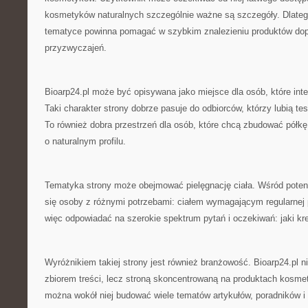
kosmetyków naturalnych szczególnie ważne są szczegóły. Dlatego
tematyce powinna pomagać w szybkim znalezieniu produktów do
przyzwyczajeń.
Bioarp24.pl może być opisywana jako miejsce dla osób, które int
Taki charakter strony dobrze pasuje do odbiorców, którzy lubią te
To również dobra przestrzeń dla osób, które chcą zbudować półk
o naturalnym profilu.
Tematyka strony może obejmować pielęgnację ciała. Wśród poten
się osoby z różnymi potrzebami: ciałem wymagającym regularnej 
więc odpowiadać na szerokie spektrum pytań i oczekiwań: jaki k
Wyróżnikiem takiej strony jest również branżowość. Bioarp24.pl 
zbiorem treści, lecz stroną skoncentrowaną na produktach kosme
można wokół niej budować wiele tematów artykułów, poradników i o