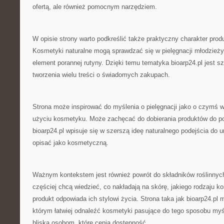
ofertą, ale również pomocnym narzędziem.
W opisie strony warto podkreślić także praktyczny charakter pr
Kosmetyki naturalne mogą sprawdzać się w pielęgnacji młodzież
element porannej rutyny. Dzięki temu tematyka bioarp24.pl jest s
tworzenia wielu treści o świadomych zakupach.
Strona może inspirować do myślenia o pielęgnacji jako o czymś w
użyciu kosmetyku. Może zachęcać do dobierania produktów do po
bioarp24.pl wpisuje się w szerszą ideę naturalnego podejścia do u
opisać jako kosmetyczną.
Ważnym kontekstem jest również powrót do składników roślinnyc
częściej chcą wiedzieć, co nakładają na skórę, jakiego rodzaju k
produkt odpowiada ich stylowi życia. Strona taka jak bioarp24.p
którym łatwiej odnaleźć kosmetyki pasujące do tego sposobu myśl
bliska osobom, które cenią dostępność.