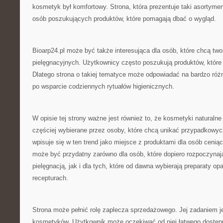
kosmetyk był komfortowy. Strona, która prezentuje taki asortyme
osób poszukujących produktów, które pomagają dbać o wygląd.
Bioarp24.pl może być także interesująca dla osób, które chcą tw
pielęgnacyjnych. Użytkownicy często poszukują produktów, któ
Dlatego strona o takiej tematyce może odpowiadać na bardzo róż
po wsparcie codziennych rytuałów higienicznych.
W opisie tej strony ważne jest również to, że kosmetyki naturalne
częściej wybierane przez osoby, które chcą unikać przypadkowyc
wpisuje się w ten trend jako miejsce z produktami dla osób cenią
może być przydatny zarówno dla osób, które dopiero rozpoczynaj
pielęgnacją, jak i dla tych, które od dawna wybierają preparaty op
recepturach.
Strona może pełnić rolę zaplecza sprzedażowego. Jej zadaniem 
kosmetyków. Użytkownik może oczekiwać od niej łatwego dostępu