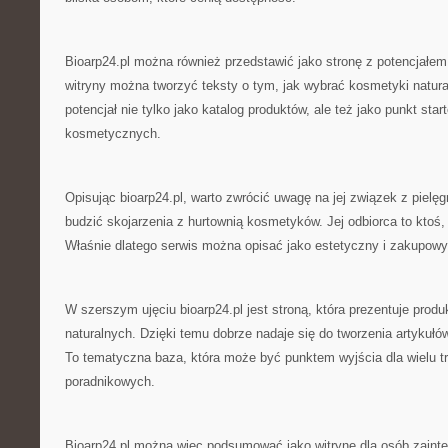
Bioarp24.pl można również przedstawić jako stronę z potencjałe
witryny można tworzyć teksty o tym, jak wybrać kosmetyki natura
potencjał nie tylko jako katalog produktów, ale też jako punkt sta
kosmetycznych.
Opisując bioarp24.pl, warto zwrócić uwagę na jej związek z pielęg
budzić skojarzenia z hurtownią kosmetyków. Jej odbiorca to ktoś,
Właśnie dlatego serwis można opisać jako estetyczny i zakupowy
W szerszym ujęciu bioarp24.pl jest stroną, która prezentuje pro
naturalnych. Dzięki temu dobrze nadaje się do tworzenia artykułó
To tematyczna baza, która może być punktem wyjścia dla wielu t
poradnikowych.
Bioarp24.pl można więc podsumować jako witrynę dla osób zainte