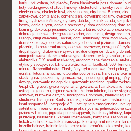
barku
,
ból kolana
,
ból pleców
,
Boże Narodzenie poza domem
,
bud
buty trekkingowe
,
chatbot firmowy
,
cholesterol
,
choroby roślin do
cięcie drzew
,
ciśnienie krwi
,
cisza nocna
,
city break Europa
,
city 
zabytkowe
,
compliance
,
content plan
,
coworking lokalny
,
ćwiczeni
firmy
,
cydr rzemieślniczy
,
cyfrowy detoks
,
czujnik czadu
,
czujnik
kaszy
,
dania z ryżu
,
dania z soczewicy
,
data engineering
,
data sc
learning
,
dekoracje jesienne
,
dekoracje letnie
,
dekoracje sezonow
dekoracje zimowe
,
delegowanie zadań
,
demencja
,
design system
Django
,
długi weekend
,
Docker
,
dom letniskowy
,
dom modułowy
,
dom szkieletowy
,
domek całoroczny
,
domki nad jeziorem
,
domowa 
pizzeria
,
domowe makarony
,
domowe przetwory
,
dostępność cyfr
dropshipping
,
drukowanie żywiczne
,
due diligence
,
dywany do sal
nierejestrowana
,
działka rekreacyjna
,
dziennik wdzięczności
,
e-fa
elektronika DIY
,
email marketing
,
ergonomiczne ćwiczenia
,
etyka 
etykiety spożywcze
,
faktura elektroniczna
,
feedback 360
,
fermen
minute
,
fizjoprofilaktyka
,
Flask
,
florystyka domowa
,
food pairing
,
górska
,
fotografia nocna
,
fotografia podróżnicza
,
franczyza lokaln
stack
,
garaż podziemny
,
garncarstwo
,
genealogia
,
glamping
,
góry
dwojga
,
gotowanie na ognisku
,
gotowanie rodzinne
,
grafika wekto
GraphQL
,
gravel
,
gwara regionalna
,
gwarancja
,
hamakowanie
,
hea
ustnej
,
higiena snu
,
higiena wzroku
,
historia lokalna
,
home stagin
domowy
,
hurtownie danych
,
hydroponika domowa
,
identyfikacja m
słuchowe
,
Instagram Reels
,
instrukcje stanowiskowe
,
instrumenty
insulinooporność
,
integracje API
,
inteligencja emocjonalna
,
inteli
satelitarny
,
inwestor anioł
,
izolacja akustyczna
,
jednoosobowa dzi
jeziora w Polsce
,
joga dla początkujących
,
kącik czytelniczy
,
kaj
publikacji
,
kalistenika
,
kamera internetowa
,
kampanie sezonowe
,
fiskalna online
,
kawalerka aranżacja
,
kempingi nad morzem
,
kino
bezalkoholowe
,
kolonie letnie
,
kolor roku
,
komórka lokatorska
,
ko
komunikacja bez przemocy
,
koncentracja
,
konsole do gier
,
konsul