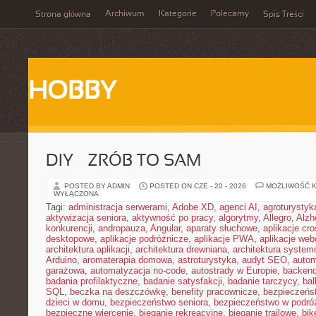
Archiwum
Kategorie
Polecamy
Strona główna
Spis Treści
HOBBY
DIY – ZRÓB TO SAM
POSTED BY ADMIN
POSTED ON CZE - 20 - 2026
MOŻLIWOŚĆ 
WYŁĄCZONA
Tagi:
administracja serwerami
,
Adobe XD
,
agenci AI
,
agroturysty
aktywizacja seniora
,
aktywność po pracy
,
algorytmy
,
Allegro
,
Alzh
konkurencji
,
andropauza
,
Angular
,
aparaty słuchowe
,
aplikacje cro
desktopowe
,
aplikacje podróżnicze
,
aplikacje PWA
,
aplikacje we
architektura aplikacji
,
architektura drewniana
,
architektura system
Arduino
,
aromaterapia domowa
,
astroturystyka
,
audyt SEO
,
autom
garażowa
,
automatyzacja no-code
,
autostrady w Europie
,
backen
badania profilaktyczne
,
badanie satysfakcji
,
badanie tarczycy
,
bal
SQL
,
beczka na deszczówkę
,
benefity pracownicze
,
bezpieczeńs
dzieci w domu
,
bezpieczeństwo seniora
,
bezpieczeństwo w podró
bezpieczne wiercenie
,
bieganie rekreacyjne
,
bieganie trailowe
,
bik