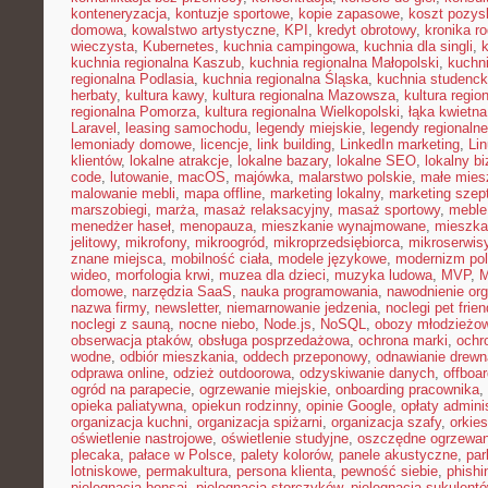
konteneryzacja
,
kontuzje sportowe
,
kopie zapasowe
,
koszt pozysk
domowa
,
kowalstwo artystyczne
,
KPI
,
kredyt obrotowy
,
kronika r
wieczysta
,
Kubernetes
,
kuchnia campingowa
,
kuchnia dla singli
,
kuchnia regionalna Kaszub
,
kuchnia regionalna Małopolski
,
kuchni
regionalna Podlasia
,
kuchnia regionalna Śląska
,
kuchnia studenc
herbaty
,
kultura kawy
,
kultura regionalna Mazowsza
,
kultura regio
regionalna Pomorza
,
kultura regionalna Wielkopolski
,
łąka kwietna
Laravel
,
leasing samochodu
,
legendy miejskie
,
legendy regionalne
lemoniady domowe
,
licencje
,
link building
,
LinkedIn marketing
,
Li
klientów
,
lokalne atrakcje
,
lokalne bazary
,
lokalne SEO
,
lokalny b
code
,
lutowanie
,
macOS
,
majówka
,
malarstwo polskie
,
małe mies
malowanie mebli
,
mapa offline
,
marketing lokalny
,
marketing szep
marszobiegi
,
marża
,
masaż relaksacyjny
,
masaż sportowy
,
meble 
menedżer haseł
,
menopauza
,
mieszkanie wynajmowane
,
mieszka
jelitowy
,
mikrofony
,
mikroogród
,
mikroprzedsiębiorca
,
mikroserwis
znane miejsca
,
mobilność ciała
,
modele językowe
,
modernizm pol
wideo
,
morfologia krwi
,
muzea dla dzieci
,
muzyka ludowa
,
MVP
,
domowe
,
narzędzia SaaS
,
nauka programowania
,
nawodnienie or
nazwa firmy
,
newsletter
,
niemarnowanie jedzenia
,
noclegi pet frien
noclegi z sauną
,
nocne niebo
,
Node.js
,
NoSQL
,
obozy młodzieżo
obserwacja ptaków
,
obsługa posprzedażowa
,
ochrona marki
,
ochr
wodne
,
odbiór mieszkania
,
oddech przeponowy
,
odnawianie drewn
odprawa online
,
odzież outdoorowa
,
odzyskiwanie danych
,
offboar
ogród na parapecie
,
ogrzewanie miejskie
,
onboarding pracownika
,
opieka paliatywna
,
opiekun rodzinny
,
opinie Google
,
opłaty admini
organizacja kuchni
,
organizacja spiżarni
,
organizacja szafy
,
orkies
oświetlenie nastrojowe
,
oświetlenie studyjne
,
oszczędne ogrzewan
plecaka
,
pałace w Polsce
,
palety kolorów
,
panele akustyczne
,
par
lotniskowe
,
permakultura
,
persona klienta
,
pewność siebie
,
phishi
pielęgnacja bonsai
,
pielęgnacja storczyków
,
pielęgnacja sukulent