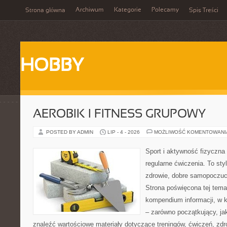
Archiwum
Kategorie
Polecamy
Strona główna
Spis Treści
HOBBY
AEROBIK I FITNESS GRUPOWY
POSTED BY ADMIN
LIP - 4 - 2026
MOŻLIWOŚĆ KOMENTOWAN
Sport i aktywność fizyczna 
regularne ćwiczenia. To sty
zdrowie, dobre samopoczuci
Strona poświęcona tej tem
kompendium informacji, w k
– zarówno początkujący, j
znaleźć wartościowe materiały dotyczące treningów, ćwiczeń, zdr