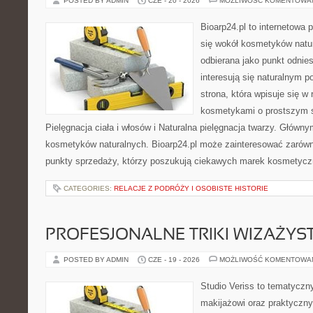
POSTED BY ADMIN
CZE - 20 - 2026
MOŻLIWOŚĆ KOMENTOWA
Bioarp24.pl to internetowa 
się wokół kosmetyków natu
odbierana jako punkt odnies
interesują się naturalnym p
strona, która wpisuje się w
kosmetykami o prostszym 
Pielęgnacja ciała i włosów i Naturalna pielęgnacja twarzy. Główn
kosmetyków naturalnych. Bioarp24.pl może zainteresować zarówn
punkty sprzedaży, którzy poszukują ciekawych marek kosmetycz
CATEGORIES:
RELACJE Z PODRÓŻY I OSOBISTE HISTORIE
PROFESJONALNE TRIKI WIZAŻY
POSTED BY ADMIN
CZE - 19 - 2026
MOŻLIWOŚĆ KOMENTOWA
Studio Veriss to tematyczn
makijażowi oraz praktyczn