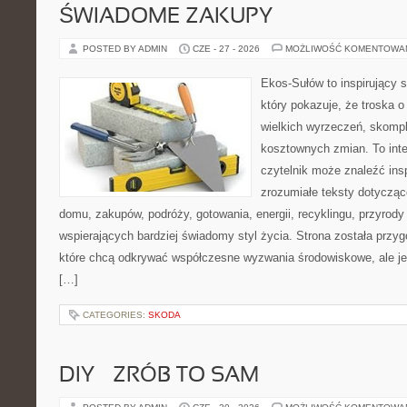
ŚWIADOME ZAKUPY
POSTED BY ADMIN
CZE - 27 - 2026
MOŻLIWOŚĆ KOMENTOWA
Ekos-Sułów to inspirujący s
który pokazuje, że troska 
wielkich wyrzeczeń, skompl
kosztownych zmian. To int
czytelnik może znaleźć insp
zrozumiałe teksty dotyczą
domu, zakupów, podróży, gotowania, energii, recyklingu, przyrod
wspierających bardziej świadomy styl życia. Strona została przy
które chcą odkrywać współczesne wyzwania środowiskowe, ale je
[…]
CATEGORIES:
SKODA
DIY – ZRÓB TO SAM