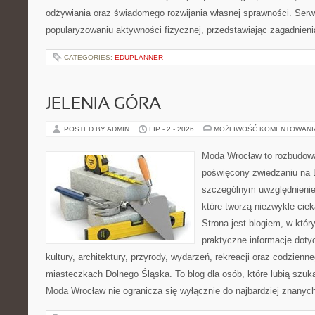
odżywiania oraz świadomego rozwijania własnej sprawności. Serwi
popularyzowaniu aktywności fizycznej, przedstawiając zagadnien
CATEGORIES:
EDUPLANNER
JELENIA GÓRA
POSTED BY ADMIN
LIP - 2 - 2026
MOŻLIWOŚĆ KOMENTOWAN
Moda Wrocław to rozbudowa
poświęcony zwiedzaniu na 
szczególnym uwzględnienie
które tworzą niezwykle cie
Strona jest blogiem, w któ
praktyczne informacje dotyc
kultury, architektury, przyrody, wydarzeń, rekreacji oraz codzienn
miasteczkach Dolnego Śląska. To blog dla osób, które lubią szuk
Moda Wrocław nie ogranicza się wyłącznie do najbardziej znanyc