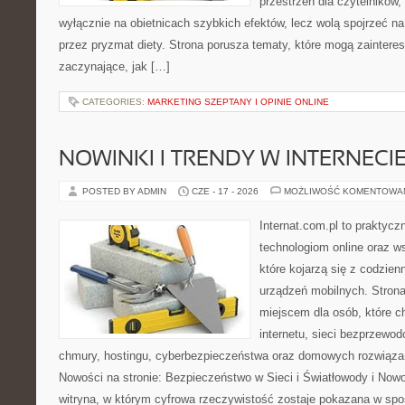
przestrzeń dla czytelników,
wyłącznie na obietnicach szybkich efektów, lecz wolą spojrzeć na
przez pryzmat diety. Strona porusza tematy, które mogą zainter
zaczynające, jak […]
CATEGORIES:
MARKETING SZEPTANY I OPINIE ONLINE
NOWINKI I TRENDY W INTERNECI
POSTED BY ADMIN
CZE - 17 - 2026
MOŻLIWOŚĆ KOMENTOWA
Internat.com.pl to praktyc
technologiom online oraz 
które kojarzą się z codzie
urządzeń mobilnych. Stro
miejscem dla osób, które c
internetu, sieci bezprzewo
chmury, hostingu, cyberbezpieczeństwa oraz domowych rozwiąza
Nowości na stronie: Bezpieczeństwo w Sieci i Światłowody i Now
witryna, w którym cyfrowa rzeczywistość zostaje pokazana w spo