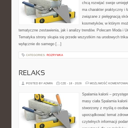
chcą rozwijać swoje umieję
ma charakter praktyczny i 
związane z pielęgnacją skó
kosmetyków, w którym moż
tematyczne zestawienia, jak i analizy trendów. Polecam Moda i Uro
Tematyka strony skupia się przede wszystkim na urodowych trikac
wyłącznie do samego […]
CATEGORIES:
ROZRYWKA
RELAKS
POSTED BY ADMIN
CZE - 18 - 2026
MOŻLIWOŚĆ KOMENTOWA
Spalarnia kalorii – przystę
masy ciała Spalarnia kalorii
stworzony z myślą o osoba
uporządkować temat zdrowej
czytelnych informacji poda