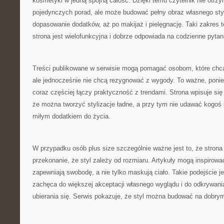
kosmetyki w jedną spójną całość. Dzięki temu czytelnik nie otrz
pojedynczych porad, ale może budować pełny obraz własnego styl
dopasowanie dodatków, aż po makijaż i pielęgnację. Taki zakres 
strona jest wielofunkcyjna i dobrze odpowiada na codzienne pyta
Treści publikowane w serwisie mogą pomagać osobom, które chcą
ale jednocześnie nie chcą rezygnować z wygody. To ważne, pon
coraz częściej łączy praktyczność z trendami. Strona wpisuje się
że można tworzyć stylizacje ładne, a przy tym nie udawać kogoś i
miłym dodatkiem do życia.
W przypadku osób plus size szczególnie ważne jest to, że stro
przekonanie, że styl zależy od rozmiaru. Artykuły mogą inspirowa
zapewniają swobodę, a nie tylko maskują ciało. Takie podejście 
zachęca do większej akceptacji własnego wyglądu i do odkrywani
ubierania się. Serwis pokazuje, że styl można budować na dobry