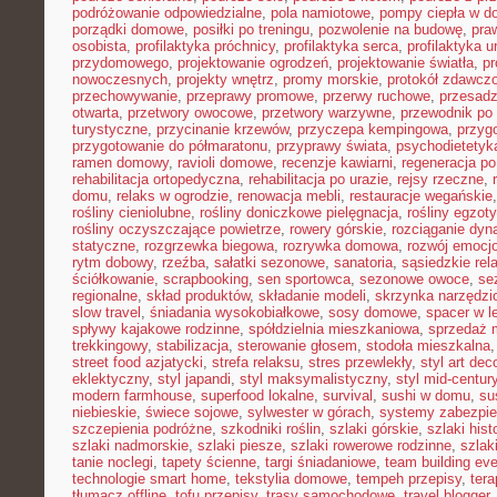
podróżowanie odpowiedzialne
,
pola namiotowe
,
pompy ciepła w 
porządki domowe
,
posiłki po treningu
,
pozwolenie na budowę
,
pra
osobista
,
profilaktyka próchnicy
,
profilaktyka serca
,
profilaktyka 
przydomowego
,
projektowanie ogrodzeń
,
projektowanie światła
,
pr
nowoczesnych
,
projekty wnętrz
,
promy morskie
,
protokół zdawczo
przechowywanie
,
przeprawy promowe
,
przerwy ruchowe
,
przesadz
otwarta
,
przetwory owocowe
,
przetwory warzywne
,
przewodnik po
turystyczne
,
przycinanie krzewów
,
przyczepa kempingowa
,
przyg
przygotowanie do półmaratonu
,
przyprawy świata
,
psychodietetyk
ramen domowy
,
ravioli domowe
,
recenzje kawiarni
,
regeneracja po
rehabilitacja ortopedyczna
,
rehabilitacja po urazie
,
rejsy rzeczne
,
domu
,
relaks w ogrodzie
,
renowacja mebli
,
restauracje wegańskie
rośliny cieniolubne
,
rośliny doniczkowe pielęgnacja
,
rośliny egzot
rośliny oczyszczające powietrze
,
rowery górskie
,
rozciąganie dy
statyczne
,
rozgrzewka biegowa
,
rozrywka domowa
,
rozwój emocj
rytm dobowy
,
rzeźba
,
sałatki sezonowe
,
sanatoria
,
sąsiedzkie rel
ściółkowanie
,
scrapbooking
,
sen sportowca
,
sezonowe owoce
,
se
regionalne
,
skład produktów
,
składanie modeli
,
skrzynka narzędzi
slow travel
,
śniadania wysokobiałkowe
,
sosy domowe
,
spacer w l
spływy kajakowe rodzinne
,
spółdzielnia mieszkaniowa
,
sprzedaż 
trekkingowy
,
stabilizacja
,
sterowanie głosem
,
stodoła mieszkalna
street food azjatycki
,
strefa relaksu
,
stres przewlekły
,
styl art dec
eklektyczny
,
styl japandi
,
styl maksymalistyczny
,
styl mid-centur
modern farmhouse
,
superfood lokalne
,
survival
,
sushi w domu
,
su
niebieskie
,
świece sojowe
,
sylwester w górach
,
systemy zabezpi
szczepienia podróżne
,
szkodniki roślin
,
szlaki górskie
,
szlaki his
szlaki nadmorskie
,
szlaki piesze
,
szlaki rowerowe rodzinne
,
szlak
tanie noclegi
,
tapety ścienne
,
targi śniadaniowe
,
team building ev
technologie smart home
,
tekstylia domowe
,
tempeh przepisy
,
tera
tłumacz offline
,
tofu przepisy
,
trasy samochodowe
,
travel blogger