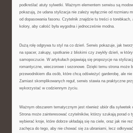
podkreślać atuty sylwetki. Ważnym elementem serwisu są modow
pokazują, że udana stylizacja nie zależy wyłącznie od rozmiaru m
od dopasowania fasonu. Czytelnik znajdzie tu treści o torebkach, 
kolory, aby całość była wygodna i jednocześnie modna.
Dużą rolę odgrywa tu styl na co dzień. Serwis pokazuje, jak twor
na spacer, zakupy, spotkanie z bliskimi czy zwykły dzień, w który
samopoczucie. W artykułach pojawiają się propozycje na stylizac
romantyczne, wieczorowe i sezonowe. Dzięki temu strona może
przewodnikiem dla osób, które chcą odświeżyć garderobę, ale ni
Zamiast skomplikowanych reguł, serwis stawia na praktyczne prz
wykorzystać w codziennym życiu.
Ważnym obszarem tematycznym jest również ubiór dla sylwetek o
Strona może zainteresować czytelników, którzy szukają porad o tym
wybierać kroje, które dobrze układają się na ciele, oraz jak nie 
zachęca do tego, aby nie chować się za ubraniami, lecz odkrywać 