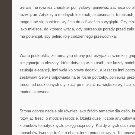
Serwis ma również charakter pomysłowy, ponieważ zachęca do p
rozwiązań. Artykuły o modnych kolorach, akcesoriach, torebkach,
mogą stać się punktem wyjścia do odświeżenia wyglądu. Czyteln
jako miejsce, do którego wraca, gdy potrzebuje porady przed zak
ma potencjał, aby pełnić rolę codziennego przewodnika.
Warto podkreślić, że tematyka strony jest przyjazna szerokiej gru
pielęgnacja to obszary, które dotyczą wielu osób, ale każdy podch
szukają elegancji, inni wolą kolorowe dodatki, a jeszcze inni pot
zestawów. Serwis odpowiada na te różne potrzeby, ponieważ prez
treści: od codziennych stylizacji po makijaż na większe wyjście, o
modne akcesoria.
Strona dobrze nadaje się również jako źródło tematów dla osób, k
rozwijać treści o modzie i urodzie. Dzięki dużej liczbie artykułów
kierunków tematycznych: pielęgnacja cery. Każdy z tych obszaró
sposobów, tworząc treści o charakterze poradnikowym. To sprawi