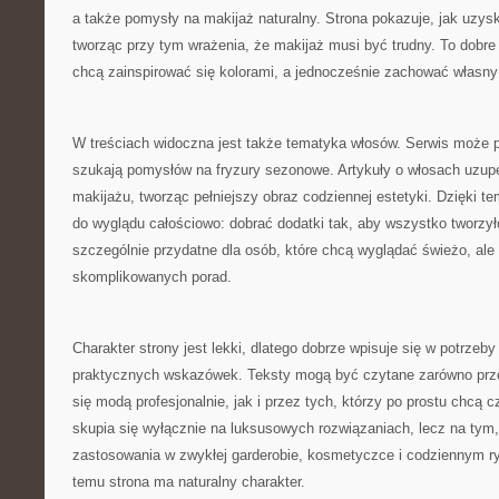
a także pomysły na makijaż naturalny. Strona pokazuje, jak uzysk
tworząc przy tym wrażenia, że makijaż musi być trudny. To dobre 
chcą zainspirować się kolorami, a jednocześnie zachować własny s
W treściach widoczna jest także tematyka włosów. Serwis może p
szukają pomysłów na fryzury sezonowe. Artykuły o włosach uzupe
makijażu, tworząc pełniejszy obraz codziennej estetyki. Dzięki t
do wyglądu całościowo: dobrać dodatki tak, aby wszystko tworzył
szczególnie przydatne dla osób, które chcą wyglądać świeżo, ale 
skomplikowanych porad.
Charakter strony jest lekki, dlatego dobrze wpisuje się w potrzeb
praktycznych wskazówek. Teksty mogą być czytane zarówno przez
się modą profesjonalnie, jak i przez tych, którzy po prostu chcą c
skupia się wyłącznie na luksusowych rozwiązaniach, lecz na tym
zastosowania w zwykłej garderobie, kosmetyczce i codziennym ryt
temu strona ma naturalny charakter.