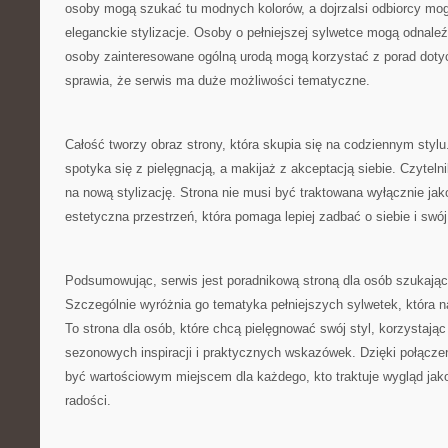
osoby mogą szukać tu modnych kolorów, a dojrzalsi odbiorcy m
eleganckie stylizacje. Osoby o pełniejszej sylwetce mogą odnaleźć
osoby zainteresowane ogólną urodą mogą korzystać z porad dot
sprawia, że serwis ma duże możliwości tematyczne.
Całość tworzy obraz strony, która skupia się na codziennym styl
spotyka się z pielęgnacją, a makijaż z akceptacją siebie. Czytel
na nową stylizację. Strona nie musi być traktowana wyłącznie jako
estetyczna przestrzeń, która pomaga lepiej zadbać o siebie i swó
Podsumowując, serwis jest poradnikową stroną dla osób szukający
Szczególnie wyróżnia go tematyka pełniejszych sylwetek, która n
To strona dla osób, które chcą pielęgnować swój styl, korzystając
sezonowych inspiracji i praktycznych wskazówek. Dzięki połącz
być wartościowym miejscem dla każdego, kto traktuje wygląd jak
radości.