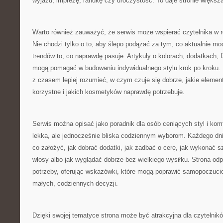
wyjazd, imprezę, randkę czy uroczystość. To daje stronie większ
Warto również zauważyć, że serwis może wspierać czytelnika w r
Nie chodzi tylko o to, aby ślepo podążać za tym, co aktualnie mod
trendów to, co naprawdę pasuje. Artykuły o kolorach, dodatkach,
mogą pomagać w budowaniu indywidualnego stylu krok po kroku. 
z czasem lepiej rozumieć, w czym czuje się dobrze, jakie elemen
korzystne i jakich kosmetyków naprawdę potrzebuje.
Serwis można opisać jako poradnik dla osób ceniących styl i komf
lekka, ale jednocześnie bliska codziennym wyborom. Każdego dni
co założyć, jak dobrać dodatki, jak zadbać o cerę, jak wykonać s
włosy albo jak wyglądać dobrze bez wielkiego wysiłku. Strona odp
potrzeby, oferując wskazówki, które mogą poprawić samopoczucie
małych, codziennych decyzji.
Dzięki swojej tematyce strona może być atrakcyjna dla czytelni