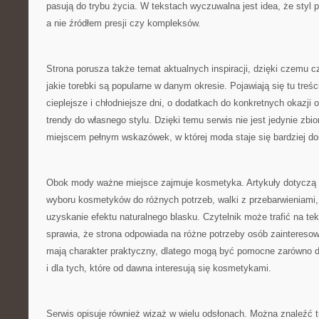
pasują do trybu życia. W tekstach wyczuwalna jest idea, że styl 
a nie źródłem presji czy kompleksów.
Strona porusza także temat aktualnych inspiracji, dzięki czemu c
jakie torebki są popularne w danym okresie. Pojawiają się tu treści
cieplejsze i chłodniejsze dni, o dodatkach do konkretnych okazji 
trendy do własnego stylu. Dzięki temu serwis nie jest jedynie zbi
miejscem pełnym wskazówek, w której moda staje się bardziej do
Obok mody ważne miejsce zajmuje kosmetyka. Artykuły dotyczą 
wyboru kosmetyków do różnych potrzeb, walki z przebarwieniami
uzyskanie efektu naturalnego blasku. Czytelnik może trafić na tek
sprawia, że strona odpowiada na różne potrzeby osób zainteresow
mają charakter praktyczny, dlatego mogą być pomocne zarówno d
i dla tych, które od dawna interesują się kosmetykami.
Serwis opisuje również wizaż w wielu odsłonach. Można znaleźć tu