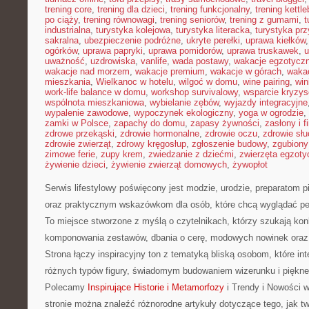
trening core
,
trening dla dzieci
,
trening funkcjonalny
,
trening kettle
po ciąży
,
trening równowagi
,
trening seniorów
,
trening z gumami
,
t
industrialna
,
turystyka kolejowa
,
turystyka literacka
,
turystyka prz
sakralna
,
ubezpieczenie podróżne
,
ukryte perełki
,
uprawa kiełków
ogórków
,
uprawa papryki
,
uprawa pomidorów
,
uprawa truskawek
,
u
uważność
,
uzdrowiska
,
vanlife
,
wada postawy
,
wakacje egzotycz
wakacje nad morzem
,
wakacje premium
,
wakacje w górach
,
waka
mieszkania
,
Wielkanoc w hotelu
,
wilgoć w domu
,
wine pairing
,
win
work-life balance w domu
,
workshop survivalowy
,
wsparcie kryzy
wspólnota mieszkaniowa
,
wybielanie zębów
,
wyjazdy integracyjne
wypalenie zawodowe
,
wypoczynek ekologiczny
,
yoga w ogrodzie
,
zamki w Polsce
,
zapachy do domu
,
zapasy żywności
,
zasłony i f
zdrowe przekąski
,
zdrowie hormonalne
,
zdrowie oczu
,
zdrowie sł
zdrowie zwierząt
,
zdrowy kręgosłup
,
zgłoszenie budowy
,
zgubiony
zimowe ferie
,
zupy krem
,
zwiedzanie z dziećmi
,
zwierzęta egzoty
żywienie dzieci
,
żywienie zwierząt domowych
,
żywopłot
Serwis lifestylowy poświęcony jest modzie, urodzie, preparatom 
oraz praktycznym wskazówkom dla osób, które chcą wyglądać pewn
To miejsce stworzone z myślą o czytelnikach, którzy szukają ko
komponowania zestawów, dbania o cerę, modowych nowinek oraz
Strona łączy inspiracyjny ton z tematyką bliską osobom, które int
różnych typów figury, świadomym budowaniem wizerunku i piękn
Polecamy
Inspirujące Historie i Metamorfozy
i Trendy i Nowości 
stronie można znaleźć różnorodne artykuły dotyczące tego, jak tw