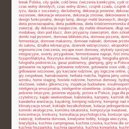
break Polska
,
city guide
,
cold brew
,
ćwiczenia korekcyjne
,
cydr r
czas wolny dorosłych
,
czas wolny dzieci
,
czujnik czadu
,
czujnik
ryżu
,
dania z soczewicy
,
decluttering
,
dekoracje jesienne
,
dekorac
sezonowe
,
dekoracje wiosenne
,
dekoracje zimowe
,
dekorowanie t
design funkcjonalny
,
design lamp
,
design mebli biurowych
,
design
dieta przeciwzapalna
,
dieta pudełkowa
,
dieta śródziemnomorska d
zwierząt
,
diy dekoracje świąteczne
,
diy meble drewniane
,
długi w
modułowy
,
dom pod klucz
,
dom przyjazny zwierzętom
,
dom szkie
domki nad jeziorem
,
domowa biblioteczka
,
domowa pizzeria
,
domo
fermentacje
,
domowe makarony
,
domowe nalewki
,
domowe przetw
do salonu
,
działka rekreacyjna
,
dziennik wdzięczności
,
ekopodróż
ergonomiczne ćwiczenia
,
escape room domowy
,
etykiety spożyw
integracyjne
,
eventy przygodowe
,
fermentowane napoje
,
first min
fizjoprofilaktyka
,
florystyka domowa
,
food pairing
,
fotografia górsk
fotografia podróżnicza
,
garaż podziemny
,
glamping
,
góry w Polsc
gotowanie na ognisku
,
gotowanie rodzinne
,
gotowanie sous vide
,
grillowanie sezonowe
,
gry karciane rodzinne
,
gry logiczne online
,
gry zespołowe
,
hamakowanie
,
herbata matcha
,
higiena jamy ustne
wzroku
,
home staging
,
hostele rodzinne
,
hummus domowy
,
hydro
słuchowe
,
indeks glikemiczny
,
inspekcje budowlane
,
insulinoopor
inteligencja emocjonalna
,
inteligentne oświetlenie
,
izolacja akusty
jedzenie intuicyjne
,
jesienne wyjazdy
,
jeziora w Polsce
,
joga dla 
czytelniczy
,
kajaki weekendowe
,
kalistenika
,
kampery
,
karmnik dl
kawalerka aranżacja
,
kayaking
,
kemping rodzinny
,
kempingi nad 
klimatyzacja smart
,
koktajle bezalkoholowe
,
kolacje jednogarnko
kominki ekologiczne
,
komórka lokatorska
,
kompozycje kwiatowe
,
koncentracja
,
konkursy
,
konsultacja psychologiczna
,
kontuzje sp
zwierząt
,
kotłownia domowa
,
kreatywne hobby
,
księga wieczysta
,
brazylijska
,
kuchnia campingowa
,
kuchnia czeska
,
kuchnia dla sin
kuchnia hiszpańska
,
kuchnia japońska
,
kuchnia koreańska
,
kuchn