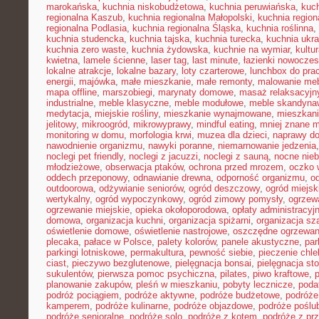
marokańska
,
kuchnia niskobudżetowa
,
kuchnia peruwiańska
,
kuch
regionalna Kaszub
,
kuchnia regionalna Małopolski
,
kuchnia region
regionalna Podlasia
,
kuchnia regionalna Śląska
,
kuchnia roślinna
,
kuchnia studencka
,
kuchnia tajska
,
kuchnia turecka
,
kuchnia ukr
kuchnia zero waste
,
kuchnia żydowska
,
kuchnie na wymiar
,
kultu
kwietna
,
lamele ścienne
,
laser tag
,
last minute
,
łazienki nowocze
lokalne atrakcje
,
lokalne bazary
,
loty czarterowe
,
lunchbox do pra
energii
,
majówka
,
małe mieszkanie
,
małe remonty
,
malowanie meb
mapa offline
,
marszobiegi
,
marynaty domowe
,
masaż relaksacyjn
industrialne
,
meble klasyczne
,
meble modułowe
,
meble skandyna
medytacja
,
miejskie rośliny
,
mieszkanie wynajmowane
,
mieszkani
jelitowy
,
mikroogród
,
mikrowyprawy
,
mindful eating
,
mniej znane m
monitoring w domu
,
morfologia krwi
,
muzea dla dzieci
,
naprawy d
nawodnienie organizmu
,
nawyki poranne
,
niemarnowanie jedzenia
noclegi pet friendly
,
noclegi z jacuzzi
,
noclegi z sauną
,
nocne nie
młodzieżowe
,
obserwacja ptaków
,
ochrona przed mrozem
,
oczko 
oddech przeponowy
,
odnawianie drewna
,
odporność organizmu
,
o
outdoorowa
,
odżywianie seniorów
,
ogród deszczowy
,
ogród miejsk
wertykalny
,
ogród wypoczynkowy
,
ogród zimowy pomysły
,
ogrzew
ogrzewanie miejskie
,
opieka okołoporodowa
,
opłaty administracyj
domowa
,
organizacja kuchni
,
organizacja spiżarni
,
organizacja sz
oświetlenie domowe
,
oświetlenie nastrojowe
,
oszczędne ogrzewan
plecaka
,
pałace w Polsce
,
palety kolorów
,
panele akustyczne
,
par
parkingi lotniskowe
,
permakultura
,
pewność siebie
,
pieczenie chl
ciast
,
pieczywo bezglutenowe
,
pielęgnacja bonsai
,
pielęgnacja st
sukulentów
,
pierwsza pomoc psychiczna
,
pilates
,
piwo kraftowe
,
planowanie zakupów
,
pleśń w mieszkaniu
,
pobyty lecznicze
,
poda
podróż pociągiem
,
podróże aktywne
,
podróże budżetowe
,
podróże
kamperem
,
podróże kulinarne
,
podróże objazdowe
,
podróże poślu
podróże senioralne
,
podróże solo
,
podróże z kotem
,
podróże z pr