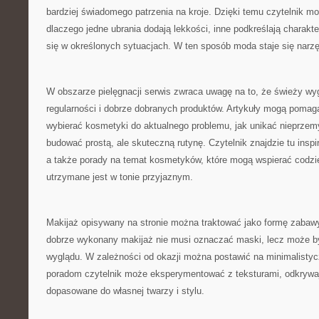
bardziej świadomego patrzenia na kroje. Dzięki temu czytelnik mo
dlaczego jedne ubrania dodają lekkości, inne podkreślają charakte
się w określonych sytuacjach. W ten sposób moda staje się narz
W obszarze pielęgnacji serwis zwraca uwagę na to, że świeży wy
regularności i dobrze dobranych produktów. Artykuły mogą pomag
wybierać kosmetyki do aktualnego problemu, jak unikać nieprzem
budować prostą, ale skuteczną rutynę. Czytelnik znajdzie tu inspi
a także porady na temat kosmetyków, które mogą wspierać codzi
utrzymane jest w tonie przyjaznym.
Makijaż opisywany na stronie można traktować jako formę zabawy
dobrze wykonany makijaż nie musi oznaczać maski, lecz może b
wyglądu. W zależności od okazji można postawić na minimalistyc
poradom czytelnik może eksperymentować z teksturami, odkrywają
dopasowane do własnej twarzy i stylu.