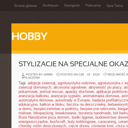
Archiwum
Kategorie
Polecamy
Strona główna
Spis Treści
HOBBY
STYLIZACJE NA SPECJALNE OKAZ
POSTED BY ADMIN
POSTED ON CZE - 16 - 2026
MOŻLIWOŚĆ 
WYŁĄCZONA
Tagi:
adopcje zwierząt
,
agroturystyka rodzinne
,
agroturystyka z 
zwierząt domowych
,
akcesoria ogrodowe
,
aktywność po pracy
,
al
pokarmowe
,
animal rescue
,
aparaty słuchowe
,
aplikacje podróżni
aranżacja balkonu
,
aranżacje sypialni
,
aromaterapia domowa
,
ast
automatyka domowa
,
autostrady w Europie
,
badania profilaktyczn
edukacyjne
,
balkon w bloku
,
beczka na deszczówkę
,
behawioryst
w domu
,
bezpieczeństwo w podróży
,
bezpieczne wiercenie
,
biega
trailowe
,
bikepacking
,
biwakowanie
,
bizuteria handmade
,
ból bark
Boże Narodzenie poza domem
,
budki lęgowe
,
budownictwo drewn
energooszczędne
,
bushcraft
,
buty trekkingowe
,
caravaning
,
ceram
choroby roślin doniczkowych
,
cięcie drzew
,
ciśnienie krwi
,
cisza 