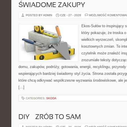
ŚWIADOME ZAKUPY
POSTED BY ADMIN
CZE - 27 - 2026
MOŻLIWOŚĆ KOMENTOWA
Ekos-Sułów to inspirujący s
który pokazuje, że troska 
wielkich wyrzeczeń, skompl
kosztownych zmian. To int
czytelnik może znaleźć insp
zrozumiałe teksty dotyczą
domu, zakupów, podróży, gotowania, energii, recyklingu, przyrod
wspierających bardziej świadomy styl życia. Strona została przy
które chcą odkrywać współczesne wyzwania środowiskowe, ale je
[…]
CATEGORIES:
SKODA
DIY – ZRÓB TO SAM