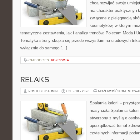
chcą rozwijać swoje umieję
ma charakter praktyczny i 
związane z pielęgnacją skó
kosmetyków, w którym moż
tematyczne zestawienia, jak i analizy trendów. Polecam Moda i Uro
Tematyka strony skupia się przede wszystkim na urodowych trikac
wyłącznie do samego […]
CATEGORIES:
ROZRYWKA
RELAKS
POSTED BY ADMIN
CZE - 18 - 2026
MOŻLIWOŚĆ KOMENTOWA
Spalarnia kalorii – przystę
masy ciała Spalarnia kalorii
stworzony z myślą o osoba
uporządkować temat zdrowej
czytelnych informacji poda