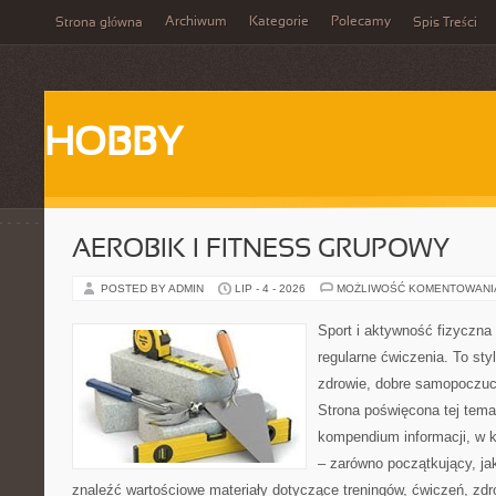
Archiwum
Kategorie
Polecamy
Strona główna
Spis Treści
HOBBY
AEROBIK I FITNESS GRUPOWY
POSTED BY ADMIN
LIP - 4 - 2026
MOŻLIWOŚĆ KOMENTOWAN
Sport i aktywność fizyczna 
regularne ćwiczenia. To sty
zdrowie, dobre samopoczuci
Strona poświęcona tej tem
kompendium informacji, w k
– zarówno początkujący, j
znaleźć wartościowe materiały dotyczące treningów, ćwiczeń, zdr