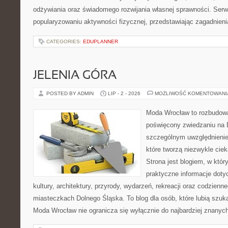
odżywiania oraz świadomego rozwijania własnej sprawności. Serwi
popularyzowaniu aktywności fizycznej, przedstawiając zagadnien
CATEGORIES:
EDUPLANNER
JELENIA GÓRA
POSTED BY ADMIN
LIP - 2 - 2026
MOŻLIWOŚĆ KOMENTOWAN
Moda Wrocław to rozbudowa
poświęcony zwiedzaniu na 
szczególnym uwzględnienie
które tworzą niezwykle cie
Strona jest blogiem, w któ
praktyczne informacje dotyc
kultury, architektury, przyrody, wydarzeń, rekreacji oraz codzienn
miasteczkach Dolnego Śląska. To blog dla osób, które lubią szuk
Moda Wrocław nie ogranicza się wyłącznie do najbardziej znanyc