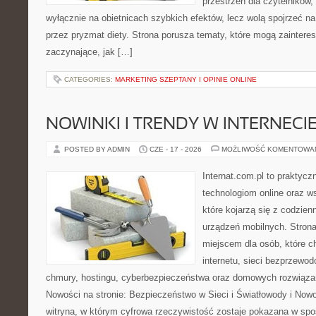
przestrzeń dla czytelników,
wyłącznie na obietnicach szybkich efektów, lecz wolą spojrzeć na
przez pryzmat diety. Strona porusza tematy, które mogą zainter
zaczynające, jak […]
CATEGORIES:
MARKETING SZEPTANY I OPINIE ONLINE
NOWINKI I TRENDY W INTERNECI
POSTED BY ADMIN
CZE - 17 - 2026
MOŻLIWOŚĆ KOMENTOWA
Internat.com.pl to praktyc
technologiom online oraz 
które kojarzą się z codzie
urządzeń mobilnych. Stro
miejscem dla osób, które c
internetu, sieci bezprzewo
chmury, hostingu, cyberbezpieczeństwa oraz domowych rozwiąza
Nowości na stronie: Bezpieczeństwo w Sieci i Światłowody i Now
witryna, w którym cyfrowa rzeczywistość zostaje pokazana w spo