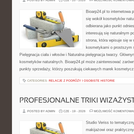
POSTED BY ADMIN
CZE - 20 - 2026
MOŻLIWOŚĆ KOMENTOWA
Bioarp24.pl to internetowa 
się wokół kosmetyków natu
odbierana jako punkt odnies
interesują się naturalnym p
strona, która wpisuje się w
kosmetykami o prostszym 
Pielęgnacja ciała i włosów i Naturalna pielęgnacja twarzy. Główn
kosmetyków naturalnych. Bioarp24.pl może zainteresować zarówn
punkty sprzedaży, którzy poszukują ciekawych marek kosmetycz
CATEGORIES:
RELACJE Z PODRÓŻY I OSOBISTE HISTORIE
PROFESJONALNE TRIKI WIZAŻY
POSTED BY ADMIN
CZE - 19 - 2026
MOŻLIWOŚĆ KOMENTOWA
Studio Veriss to tematyczn
makijażowi oraz praktyczn