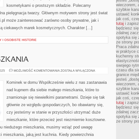
jesteś „dos
wieczorem, 
kosmetykami o prostszym składzie. Polecamy
szybkie kana
ralna pielęgnacja twarzy. Głównym motywem strony jest świat
ustawić konk
jak coś, cze
.pl może zainteresować zarówno osoby prywatne, jak i
tutaj
i zapisz
ują ciekawych marek kosmetycznych. Charakter […]
będziesz si
zdalnej zac
spotyka się 
 I OSOBISTE HISTORIE
ze strony p
Praca zdalna
w praktyce c
kuchenny stó
SZKANIA
elastycznoś
swojego ryt
czasu dla sie
DEKORACJA
2025
MOŻLIWOŚĆ KOMENTOWANIA
ZOSTAŁA WYŁĄCZONA
MIESZKANIA
granice mię
jesteś „dos
Kominek w domu Współcześnie wielu z nas zastanawia
wieczorem, 
szybkie kana
nad kupnem dla siebie małego mieszkania, które to
ustawić konk
znamionuje się niewielkimi parametrami. Dzieje się tak
jak coś, cze
tutaj
i zapisz
głównie ze względu gospodarczych, bo obawiamy się,
będziesz si
zdalnej zac
czy jesteśmy w stanie w przyszłości utrzymać duże
spotyka się 
mieszkanie, które przecież jest niezmiernie kosztowne.
ze strony p
pu niedużego mieszkania, musimy wziąć pod uwagę
ci mieszkania, jaką jest kuchnia. Kiedy powierzchnia