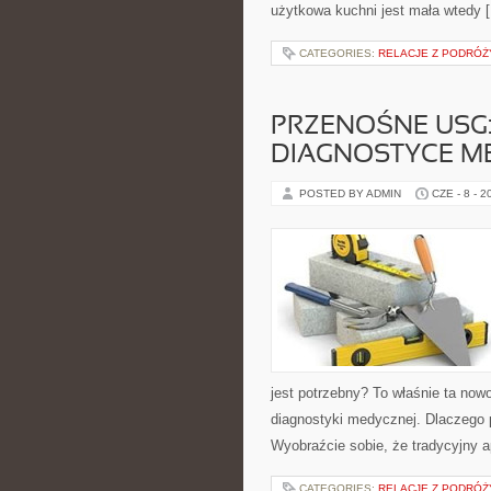
użytkowa kuchni jest mała wtedy 
CATEGORIES:
RELACJE Z PODRÓŻY
PRZENOŚNE USG
DIAGNOSTYCE M
POSTED BY ADMIN
CZE - 8 - 2
jest potrzebny? To właśnie ta now
diagnostyki medycznej. Dlaczego 
Wyobraźcie sobie, że tradycyjny 
CATEGORIES:
RELACJE Z PODRÓŻY