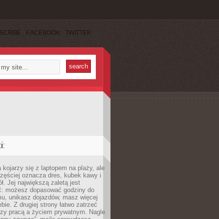
SCRIBE
FACEBOOK
TWITTER
:
 kojarzy się z laptopem na plaży, ale
zęściej oznacza dres, kubek kawy i
ł. Jej największą zaletą jest
ć: możesz dopasować godziny do
mu, unikasz dojazdów, masz więcej
bie. Z drugiej strony łatwo zatrzeć
dzy pracą a życiem prywatnym. Nagle