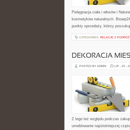
Pielęgnacja ciała i włosów i Natu
kosmetyków naturalnych. Bioarp24
punkty sprzedaży, którzy poszuk
CATEGORIES:
RELACJE Z PODRÓŻY
DEKORACJA MIE
POSTED BY ADMIN
LIP - 20 - 
Z tego też względu podczas zaku
umeblowanie najistotniejszej częś