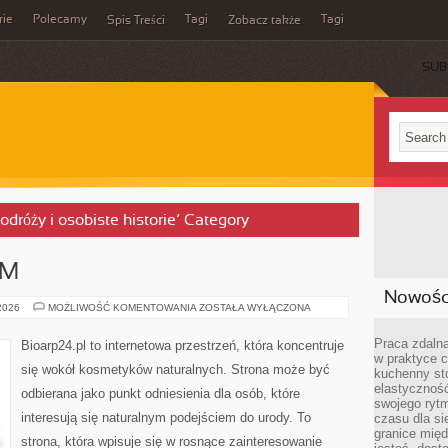
rie
Polecamy
Tagi
Tagi
Spis Treści
Zobacz także
SUB
podróży i osobiste historie’ Category
AM
Nowości
DIY
 2026
MOŻLIWOŚĆ KOMENTOWANIA
ZOSTAŁA WYŁĄCZONA
–
ZRÓB
TO
Praca zdalna
Bioarp24.pl to internetowa przestrzeń, która koncentruje
SAM
w praktyce c
się wokół kosmetyków naturalnych. Strona może być
kuchenny stó
elastycznoś
odbierana jako punkt odniesienia dla osób, które
swojego ryt
interesują się naturalnym podejściem do urody. To
czasu dla sie
granice mię
strona, która wpisuje się w rosnące zainteresowanie