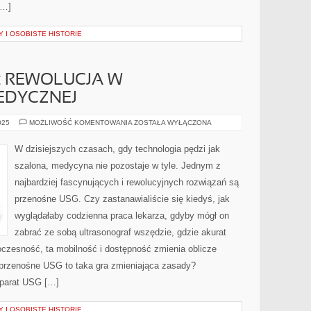
[…]
 I OSOBISTE HISTORIE
: REWOLUCJA W
EDYCZNEJ
PRZENOŚNE
025
MOŻLIWOŚĆ KOMENTOWANIA
ZOSTAŁA WYŁĄCZONA
USG:
REWOLUCJA
W
W dzisiejszych czasach, gdy technologia pędzi jak
DIAGNOSTYCE
MEDYCZNEJ
szalona, medycyna nie pozostaje w tyle. Jednym z
najbardziej fascynujących i rewolucyjnych rozwiązań są
przenośne USG. Czy zastanawialiście się kiedyś, jak
wyglądałaby codzienna praca lekarza, gdyby mógł on
zabrać ze sobą ultrasonograf wszędzie, gdzie akurat
oczesność, ta mobilność i dostępność zmienia oblicze
przenośne USG to taka gra zmieniająca zasady?
aparat USG […]
 I OSOBISTE HISTORIE