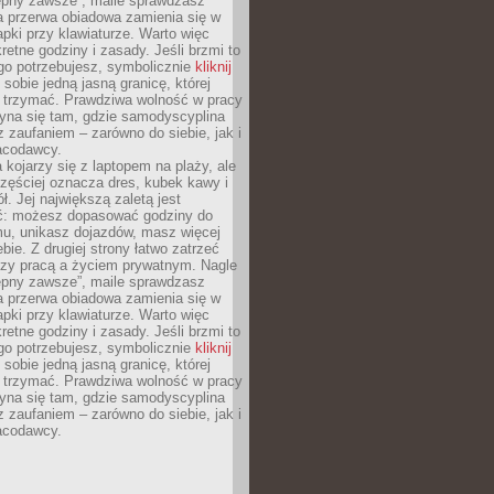
tępny zawsze”, maile sprawdzasz
a przerwa obiadowa zamienia się w
pki przy klawiaturze. Warto więc
retne godziny i zasady. Jeśli brzmi to
go potrzebujesz, symbolicznie
kliknij
 sobie jedną jasną granicę, której
ę trzymać. Prawdziwa wolność w pracy
zyna się tam, gdzie samodyscyplina
z zaufaniem – zarówno do siebie, jak i
racodawcy.
 kojarzy się z laptopem na plaży, ale
zęściej oznacza dres, kubek kawy i
ł. Jej największą zaletą jest
ć: możesz dopasować godziny do
mu, unikasz dojazdów, masz więcej
bie. Z drugiej strony łatwo zatrzeć
dzy pracą a życiem prywatnym. Nagle
tępny zawsze”, maile sprawdzasz
a przerwa obiadowa zamienia się w
pki przy klawiaturze. Warto więc
retne godziny i zasady. Jeśli brzmi to
go potrzebujesz, symbolicznie
kliknij
 sobie jedną jasną granicę, której
ę trzymać. Prawdziwa wolność w pracy
zyna się tam, gdzie samodyscyplina
z zaufaniem – zarówno do siebie, jak i
racodawcy.