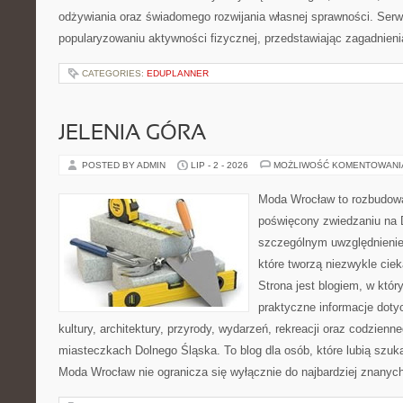
odżywiania oraz świadomego rozwijania własnej sprawności. Serwi
popularyzowaniu aktywności fizycznej, przedstawiając zagadnien
CATEGORIES:
EDUPLANNER
JELENIA GÓRA
POSTED BY ADMIN
LIP - 2 - 2026
MOŻLIWOŚĆ KOMENTOWAN
Moda Wrocław to rozbudowa
poświęcony zwiedzaniu na 
szczególnym uwzględnienie
które tworzą niezwykle cie
Strona jest blogiem, w któ
praktyczne informacje dotyc
kultury, architektury, przyrody, wydarzeń, rekreacji oraz codzienn
miasteczkach Dolnego Śląska. To blog dla osób, które lubią szuk
Moda Wrocław nie ogranicza się wyłącznie do najbardziej znanyc