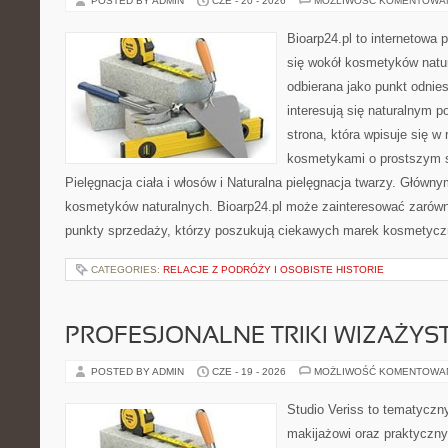
POSTED BY ADMIN
CZE - 20 - 2026
MOŻLIWOŚĆ KOMENTOWA
Bioarp24.pl to internetowa 
się wokół kosmetyków natu
odbierana jako punkt odnies
interesują się naturalnym p
strona, która wpisuje się w
kosmetykami o prostszym 
Pielęgnacja ciała i włosów i Naturalna pielęgnacja twarzy. Główn
kosmetyków naturalnych. Bioarp24.pl może zainteresować zarówn
punkty sprzedaży, którzy poszukują ciekawych marek kosmetycz
CATEGORIES:
RELACJE Z PODRÓŻY I OSOBISTE HISTORIE
PROFESJONALNE TRIKI WIZAŻY
POSTED BY ADMIN
CZE - 19 - 2026
MOŻLIWOŚĆ KOMENTOWA
Studio Veriss to tematyczn
makijażowi oraz praktyczn