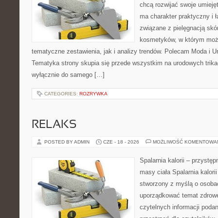
chcą rozwijać swoje umieję
ma charakter praktyczny i 
związane z pielęgnacją skó
kosmetyków, w którym moż
tematyczne zestawienia, jak i analizy trendów. Polecam Moda i Uro
Tematyka strony skupia się przede wszystkim na urodowych trikac
wyłącznie do samego […]
CATEGORIES:
ROZRYWKA
RELAKS
POSTED BY ADMIN
CZE - 18 - 2026
MOŻLIWOŚĆ KOMENTOWA
Spalarnia kalorii – przystę
masy ciała Spalarnia kalorii
stworzony z myślą o osoba
uporządkować temat zdrowej
czytelnych informacji poda