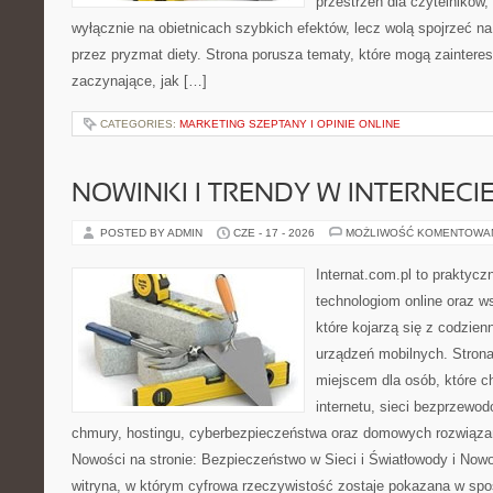
przestrzeń dla czytelników,
wyłącznie na obietnicach szybkich efektów, lecz wolą spojrzeć na
przez pryzmat diety. Strona porusza tematy, które mogą zainter
zaczynające, jak […]
CATEGORIES:
MARKETING SZEPTANY I OPINIE ONLINE
NOWINKI I TRENDY W INTERNECI
POSTED BY ADMIN
CZE - 17 - 2026
MOŻLIWOŚĆ KOMENTOWA
Internat.com.pl to praktyc
technologiom online oraz 
które kojarzą się z codzie
urządzeń mobilnych. Stro
miejscem dla osób, które c
internetu, sieci bezprzewo
chmury, hostingu, cyberbezpieczeństwa oraz domowych rozwiąza
Nowości na stronie: Bezpieczeństwo w Sieci i Światłowody i Now
witryna, w którym cyfrowa rzeczywistość zostaje pokazana w spo