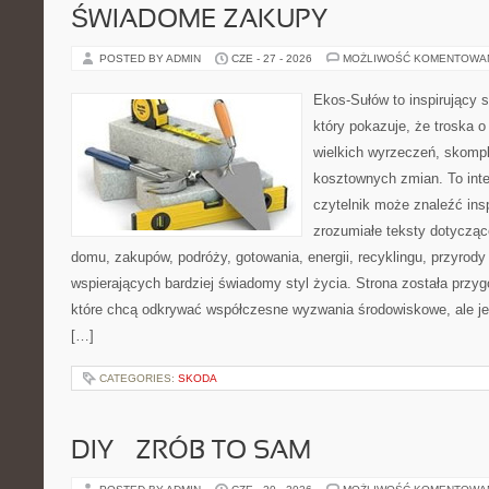
ŚWIADOME ZAKUPY
POSTED BY ADMIN
CZE - 27 - 2026
MOŻLIWOŚĆ KOMENTOWA
Ekos-Sułów to inspirujący s
który pokazuje, że troska 
wielkich wyrzeczeń, skompl
kosztownych zmian. To int
czytelnik może znaleźć insp
zrozumiałe teksty dotyczą
domu, zakupów, podróży, gotowania, energii, recyklingu, przyrod
wspierających bardziej świadomy styl życia. Strona została przy
które chcą odkrywać współczesne wyzwania środowiskowe, ale je
[…]
CATEGORIES:
SKODA
DIY – ZRÓB TO SAM