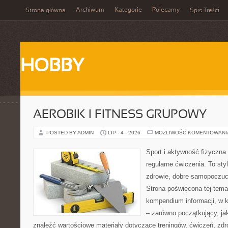
Archiwum
Kategorie
Polecamy
Strona główna
Spis Treści
HOBBY
AEROBIK I FITNESS GRUPOWY
POSTED BY ADMIN
LIP - 4 - 2026
MOŻLIWOŚĆ KOMENTOWAN
Sport i aktywność fizyczna 
regularne ćwiczenia. To sty
zdrowie, dobre samopoczuci
Strona poświęcona tej tem
kompendium informacji, w k
– zarówno początkujący, j
znaleźć wartościowe materiały dotyczące treningów, ćwiczeń, zdr