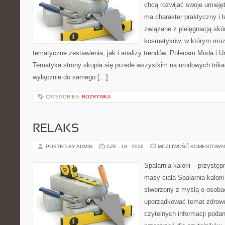
chcą rozwijać swoje umieję
ma charakter praktyczny i 
związane z pielęgnacją skó
kosmetyków, w którym moż
tematyczne zestawienia, jak i analizy trendów. Polecam Moda i Uro
Tematyka strony skupia się przede wszystkim na urodowych trikac
wyłącznie do samego […]
CATEGORIES:
ROZRYWKA
RELAKS
POSTED BY ADMIN
CZE - 18 - 2026
MOŻLIWOŚĆ KOMENTOWA
Spalarnia kalorii – przystę
masy ciała Spalarnia kalorii
stworzony z myślą o osoba
uporządkować temat zdrowej
czytelnych informacji poda