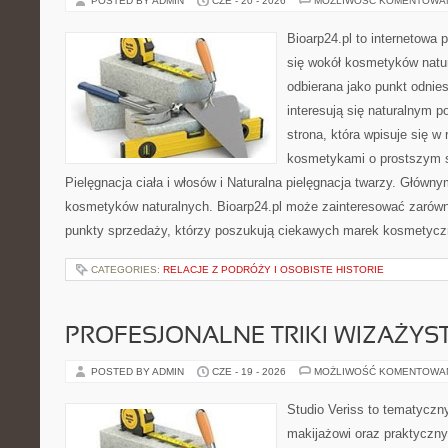
POSTED BY ADMIN
CZE - 20 - 2026
MOŻLIWOŚĆ KOMENTOWA
Bioarp24.pl to internetowa 
się wokół kosmetyków natu
odbierana jako punkt odnies
interesują się naturalnym p
strona, która wpisuje się w
kosmetykami o prostszym 
Pielęgnacja ciała i włosów i Naturalna pielęgnacja twarzy. Główn
kosmetyków naturalnych. Bioarp24.pl może zainteresować zarówn
punkty sprzedaży, którzy poszukują ciekawych marek kosmetycz
CATEGORIES:
RELACJE Z PODRÓŻY I OSOBISTE HISTORIE
PROFESJONALNE TRIKI WIZAŻY
POSTED BY ADMIN
CZE - 19 - 2026
MOŻLIWOŚĆ KOMENTOWA
Studio Veriss to tematyczn
makijażowi oraz praktyczn