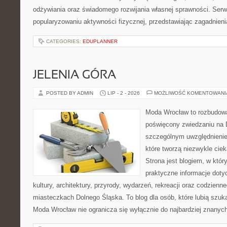
odżywiania oraz świadomego rozwijania własnej sprawności. Serwi
popularyzowaniu aktywności fizycznej, przedstawiając zagadnien
CATEGORIES:
EDUPLANNER
JELENIA GÓRA
POSTED BY ADMIN
LIP - 2 - 2026
MOŻLIWOŚĆ KOMENTOWAN
Moda Wrocław to rozbudowa
poświęcony zwiedzaniu na 
szczególnym uwzględnienie
które tworzą niezwykle cie
Strona jest blogiem, w któ
praktyczne informacje dotyc
kultury, architektury, przyrody, wydarzeń, rekreacji oraz codzienn
miasteczkach Dolnego Śląska. To blog dla osób, które lubią szuk
Moda Wrocław nie ogranicza się wyłącznie do najbardziej znanyc