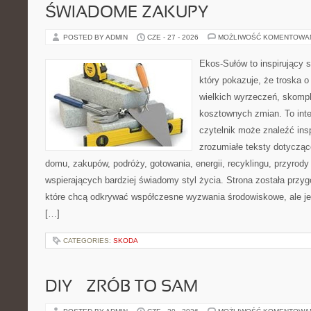
ŚWIADOME ZAKUPY
POSTED BY ADMIN
CZE - 27 - 2026
MOŻLIWOŚĆ KOMENTOWA
Ekos-Sułów to inspirujący s
który pokazuje, że troska 
wielkich wyrzeczeń, skompl
kosztownych zmian. To int
czytelnik może znaleźć insp
zrozumiałe teksty dotyczą
domu, zakupów, podróży, gotowania, energii, recyklingu, przyrod
wspierających bardziej świadomy styl życia. Strona została przy
które chcą odkrywać współczesne wyzwania środowiskowe, ale je
[…]
CATEGORIES:
SKODA
DIY – ZRÓB TO SAM