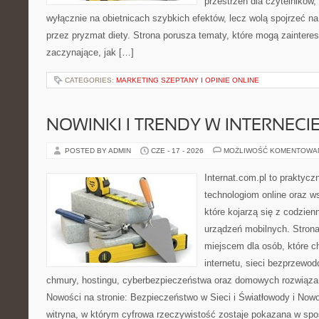
przestrzeń dla czytelników,
wyłącznie na obietnicach szybkich efektów, lecz wolą spojrzeć na
przez pryzmat diety. Strona porusza tematy, które mogą zainter
zaczynające, jak […]
CATEGORIES:
MARKETING SZEPTANY I OPINIE ONLINE
NOWINKI I TRENDY W INTERNECI
POSTED BY ADMIN
CZE - 17 - 2026
MOŻLIWOŚĆ KOMENTOWA
Internat.com.pl to praktyc
technologiom online oraz 
które kojarzą się z codzie
urządzeń mobilnych. Stro
miejscem dla osób, które c
internetu, sieci bezprzewo
chmury, hostingu, cyberbezpieczeństwa oraz domowych rozwiąza
Nowości na stronie: Bezpieczeństwo w Sieci i Światłowody i Now
witryna, w którym cyfrowa rzeczywistość zostaje pokazana w spo