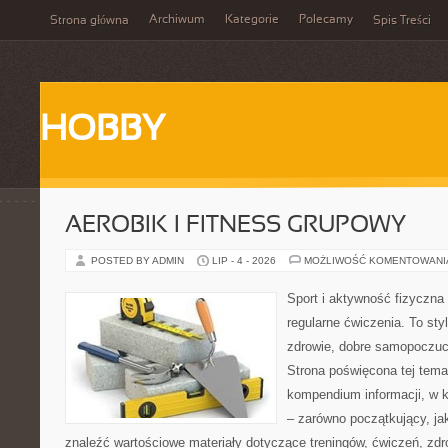
Archiwum
Kategorie
Polecamy
Strona główna
Spis Treści
HOBBY
AEROBIK I FITNESS GRUPOWY
POSTED BY ADMIN
LIP - 4 - 2026
MOŻLIWOŚĆ KOMENTOWAN
Sport i aktywność fizyczna 
regularne ćwiczenia. To sty
zdrowie, dobre samopoczuci
Strona poświęcona tej tem
kompendium informacji, w k
– zarówno początkujący, j
znaleźć wartościowe materiały dotyczące treningów, ćwiczeń, zdr