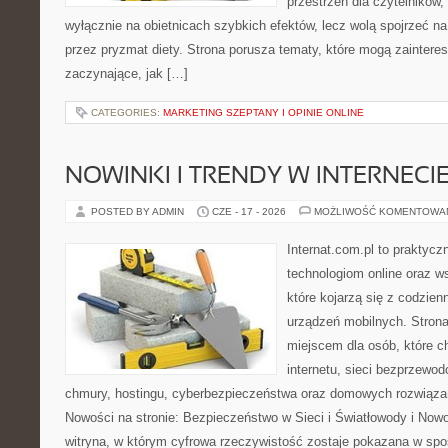
przestrzeń dla czytelników,
wyłącznie na obietnicach szybkich efektów, lecz wolą spojrzeć na
przez pryzmat diety. Strona porusza tematy, które mogą zainter
zaczynające, jak […]
CATEGORIES:
MARKETING SZEPTANY I OPINIE ONLINE
NOWINKI I TRENDY W INTERNECI
POSTED BY ADMIN
CZE - 17 - 2026
MOŻLIWOŚĆ KOMENTOWA
Internat.com.pl to praktyc
technologiom online oraz 
które kojarzą się z codzie
urządzeń mobilnych. Stro
miejscem dla osób, które c
internetu, sieci bezprzewo
chmury, hostingu, cyberbezpieczeństwa oraz domowych rozwiąza
Nowości na stronie: Bezpieczeństwo w Sieci i Światłowody i Now
witryna, w którym cyfrowa rzeczywistość zostaje pokazana w spo