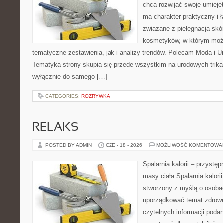
chcą rozwijać swoje umieję
ma charakter praktyczny i 
związane z pielęgnacją skó
kosmetyków, w którym moż
tematyczne zestawienia, jak i analizy trendów. Polecam Moda i Uro
Tematyka strony skupia się przede wszystkim na urodowych trikac
wyłącznie do samego […]
CATEGORIES:
ROZRYWKA
RELAKS
POSTED BY ADMIN
CZE - 18 - 2026
MOŻLIWOŚĆ KOMENTOWA
Spalarnia kalorii – przystę
masy ciała Spalarnia kalorii
stworzony z myślą o osoba
uporządkować temat zdrowej
czytelnych informacji poda