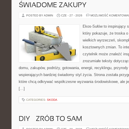
ŚWIADOME ZAKUPY
POSTED BY ADMIN
CZE - 27 - 2026
MOŻLIWOŚĆ KOMENTOWA
Ekos-Sułów to inspirujący s
który pokazuje, że troska 
wielkich wyrzeczeń, skompl
kosztownych zmian. To int
czytelnik może znaleźć insp
zrozumiałe teksty dotyczą
domu, zakupów, podróży, gotowania, energii, recyklingu, przyrod
wspierających bardziej świadomy styl życia. Strona została przy
które chcą odkrywać współczesne wyzwania środowiskowe, ale je
[…]
CATEGORIES:
SKODA
DIY – ZRÓB TO SAM