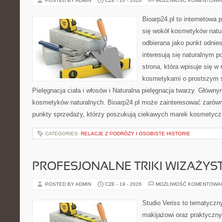
POSTED BY ADMIN
CZE - 20 - 2026
MOŻLIWOŚĆ KOMENTOWA
Bioarp24.pl to internetowa 
się wokół kosmetyków natu
odbierana jako punkt odnies
interesują się naturalnym p
strona, która wpisuje się w
kosmetykami o prostszym 
Pielęgnacja ciała i włosów i Naturalna pielęgnacja twarzy. Główn
kosmetyków naturalnych. Bioarp24.pl może zainteresować zarówn
punkty sprzedaży, którzy poszukują ciekawych marek kosmetycz
CATEGORIES:
RELACJE Z PODRÓŻY I OSOBISTE HISTORIE
PROFESJONALNE TRIKI WIZAŻY
POSTED BY ADMIN
CZE - 19 - 2026
MOŻLIWOŚĆ KOMENTOWA
Studio Veriss to tematyczn
makijażowi oraz praktyczn