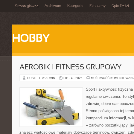
Archiwum
Kategorie
Polecamy
Strona główna
Spis Treści
HOBBY
AEROBIK I FITNESS GRUPOWY
POSTED BY ADMIN
LIP - 4 - 2026
MOŻLIWOŚĆ KOMENTOWAN
Sport i aktywność fizyczna 
regularne ćwiczenia. To sty
zdrowie, dobre samopoczuci
Strona poświęcona tej tem
kompendium informacji, w k
– zarówno początkujący, j
znaleźć wartościowe materiały dotyczące treningów, ćwiczeń, zdr