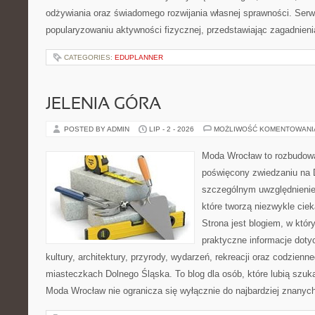
odżywiania oraz świadomego rozwijania własnej sprawności. Serwi
popularyzowaniu aktywności fizycznej, przedstawiając zagadnien
CATEGORIES:
EDUPLANNER
JELENIA GÓRA
POSTED BY ADMIN
LIP - 2 - 2026
MOŻLIWOŚĆ KOMENTOWAN
Moda Wrocław to rozbudowa
poświęcony zwiedzaniu na 
szczególnym uwzględnienie
które tworzą niezwykle cie
Strona jest blogiem, w któ
praktyczne informacje dotyc
kultury, architektury, przyrody, wydarzeń, rekreacji oraz codzienn
miasteczkach Dolnego Śląska. To blog dla osób, które lubią szuk
Moda Wrocław nie ogranicza się wyłącznie do najbardziej znanyc