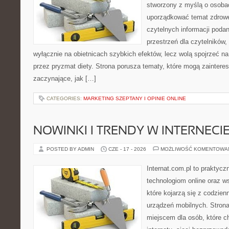
stworzony z myślą o osoba
uporządkować temat zdrowej
czytelnych informacji poda
przestrzeń dla czytelników,
wyłącznie na obietnicach szybkich efektów, lecz wolą spojrzeć na
przez pryzmat diety. Strona porusza tematy, które mogą zainter
zaczynające, jak […]
CATEGORIES:
MARKETING SZEPTANY I OPINIE ONLINE
NOWINKI I TRENDY W INTERNECI
POSTED BY ADMIN
CZE - 17 - 2026
MOŻLIWOŚĆ KOMENTOWA
Internat.com.pl to praktyc
technologiom online oraz 
które kojarzą się z codzie
urządzeń mobilnych. Stro
miejscem dla osób, które c