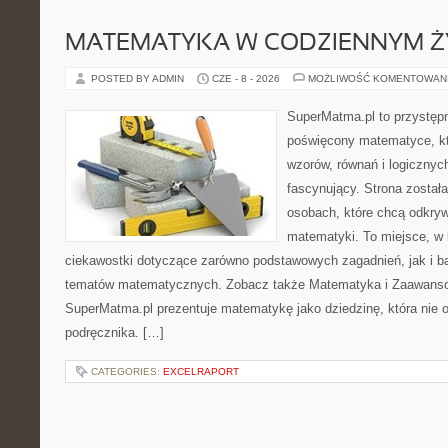
MATEMATYKA W CODZIENNYM Ż
POSTED BY ADMIN
CZE - 8 - 2026
MOŻLIWOŚĆ KOMENTOWAN
SuperMatma.pl to przystępn
poświęcony matematyce, któ
wzorów, równań i logicznyc
fascynujący. Strona został
osobach, które chcą odkry
matematyki. To miejsce, w
ciekawostki dotyczące zarówno podstawowych zagadnień, jak i 
tematów matematycznych. Zobacz także Matematyka i Zaawans
SuperMatma.pl prezentuje matematykę jako dziedzinę, która nie o
podręcznika. […]
CATEGORIES:
EXCELRAPORT