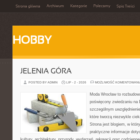
Archiwum
Kategorie
Polecamy
Strona główna
Spis Treści
HOBBY
JELENIA GÓRA
POSTED BY ADMIN
LIP - 2 - 2026
MOŻLIWOŚĆ KOMENTOWAN
Moda Wrocław to rozbudowa
poświęcony zwiedzaniu na 
szczególnym uwzględnienie
które tworzą niezwykle cie
Strona jest blogiem, w któ
praktyczne informacje dotyc
kultury, architektury, przyrody, wydarzeń, rekreacji oraz codzienn