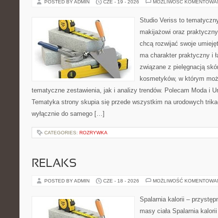
POSTED BY ADMIN
CZE - 19 - 2026
MOŻLIWOŚĆ KOMENTOWA
Studio Veriss to tematyczn
makijażowi oraz praktyczn
chcą rozwijać swoje umieję
ma charakter praktyczny i 
związane z pielęgnacją skó
kosmetyków, w którym moż
tematyczne zestawienia, jak i analizy trendów. Polecam Moda i Uro
Tematyka strony skupia się przede wszystkim na urodowych trikac
wyłącznie do samego […]
CATEGORIES:
ROZRYWKA
RELAKS
POSTED BY ADMIN
CZE - 18 - 2026
MOŻLIWOŚĆ KOMENTOWA
Spalarnia kalorii – przystę
masy ciała Spalarnia kalorii