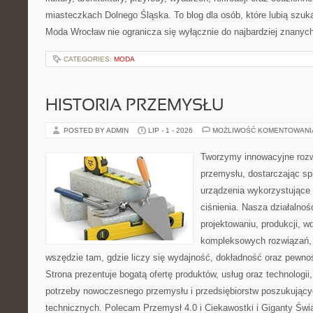
miasteczkach Dolnego Śląska. To blog dla osób, które lubią szuk
Moda Wrocław nie ogranicza się wyłącznie do najbardziej znanyc
CATEGORIES:
MODA
HISTORIA PRZEMYSŁU
POSTED BY ADMIN
LIP - 1 - 2026
MOŻLIWOŚĆ KOMENTOWAN
Tworzymy innowacyjne rozw
przemysłu, dostarczając s
urządzenia wykorzystujące
ciśnienia. Nasza działalnoś
projektowaniu, produkcji, w
kompleksowych rozwiązań, 
wszędzie tam, gdzie liczy się wydajność, dokładność oraz pew
Strona prezentuje bogatą ofertę produktów, usług oraz technologii
potrzeby nowoczesnego przemysłu i przedsiębiorstw poszukując
technicznych. Polecam Przemysł 4.0 i Ciekawostki i Giganty Świ