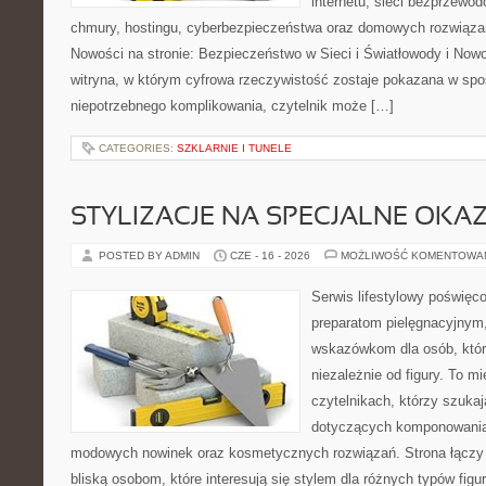
internetu, sieci bezprzewo
chmury, hostingu, cyberbezpieczeństwa oraz domowych rozwiąza
Nowości na stronie: Bezpieczeństwo w Sieci i Światłowody i Now
witryna, w którym cyfrowa rzeczywistość zostaje pokazana w spo
niepotrzebnego komplikowania, czytelnik może […]
CATEGORIES:
SZKLARNIE I TUNELE
STYLIZACJE NA SPECJALNE OKAZ
POSTED BY ADMIN
CZE - 16 - 2026
MOŻLIWOŚĆ KOMENTOWA
Serwis lifestylowy poświęco
preparatom pielęgnacyjnym
wskazówkom dla osób, któr
niezależnie od figury. To m
czytelnikach, którzy szuka
dotyczących komponowania 
modowych nowinek oraz kosmetycznych rozwiązań. Strona łączy i
bliską osobom, które interesują się stylem dla różnych typów f