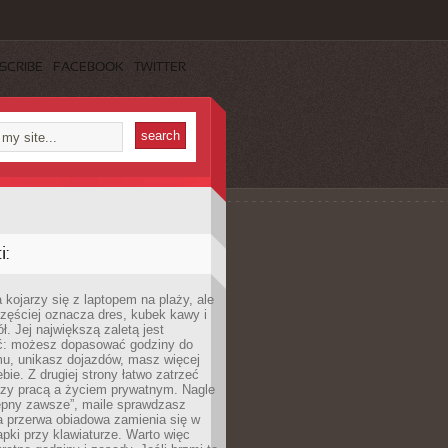
SCRIBE
FACEBOOK
TWITTER
:
 kojarzy się z laptopem na plaży, ale
zęściej oznacza dres, kubek kawy i
ł. Jej największą zaletą jest
ć: możesz dopasować godziny do
mu, unikasz dojazdów, masz więcej
bie. Z drugiej strony łatwo zatrzeć
dzy pracą a życiem prywatnym. Nagle
tępny zawsze”, maile sprawdzasz
a przerwa obiadowa zamienia się w
pki przy klawiaturze. Warto więc