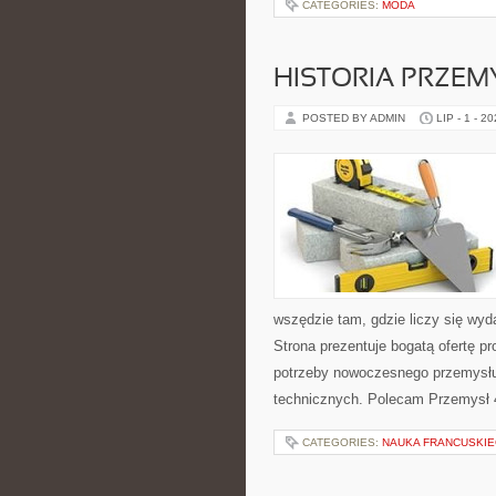
CATEGORIES:
MODA
HISTORIA PRZEM
POSTED BY ADMIN
LIP - 1 - 2
wszędzie tam, gdzie liczy się w
Strona prezentuje bogatą ofertę pr
potrzeby nowoczesnego przemysłu
technicznych. Polecam Przemysł 4
CATEGORIES:
NAUKA FRANCUSKI