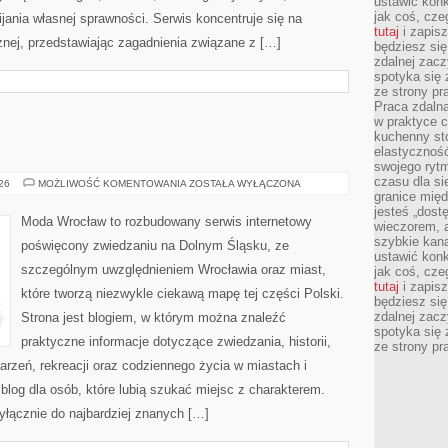
ustawić konk
jak coś, cze
ania własnej sprawności. Serwis koncentruje się na
tutaj
i zapisz
znej, przedstawiając zagadnienia związane z […]
będziesz si
zdalnej zac
spotyka się 
ze strony p
Praca zdalna
w praktyce c
kuchenny stó
elastycznoś
swojego ryt
czasu dla sie
JELENIA
026
MOŻLIWOŚĆ KOMENTOWANIA
ZOSTAŁA WYŁĄCZONA
GÓRA
granice mię
jesteś „dos
Moda Wrocław to rozbudowany serwis internetowy
wieczorem, 
szybkie kana
poświęcony zwiedzaniu na Dolnym Śląsku, ze
ustawić konk
szczególnym uwzględnieniem Wrocławia oraz miast,
jak coś, cze
tutaj
i zapisz
które tworzą niezwykle ciekawą mapę tej części Polski.
będziesz si
zdalnej zac
Strona jest blogiem, w którym można znaleźć
spotyka się 
praktyczne informacje dotyczące zwiedzania, historii,
ze strony p
ydarzeń, rekreacji oraz codziennego życia w miastach i
log dla osób, które lubią szukać miejsc z charakterem.
yłącznie do najbardziej znanych […]