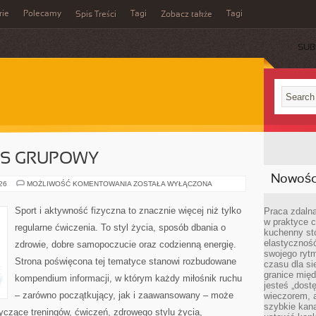
rie
Polecamy
Tagi
Tagi
Spis Treści
Zobacz także
SUB
ESS GRUPOWY
Nowości
AEROBIK
026
MOŻLIWOŚĆ KOMENTOWANIA
ZOSTAŁA WYŁĄCZONA
I
FITNESS
GRUPOWY
Sport i aktywność fizyczna to znacznie więcej niż tylko
Praca zdalna
w praktyce c
regularne ćwiczenia. To styl życia, sposób dbania o
kuchenny stó
elastycznoś
zdrowie, dobre samopoczucie oraz codzienną energię.
swojego ryt
Strona poświęcona tej tematyce stanowi rozbudowane
czasu dla sie
granice mię
kompendium informacji, w którym każdy miłośnik ruchu
jesteś „dos
– zarówno początkujący, jak i zaawansowany – może
wieczorem, 
szybkie kana
yczące treningów, ćwiczeń, zdrowego stylu życia,