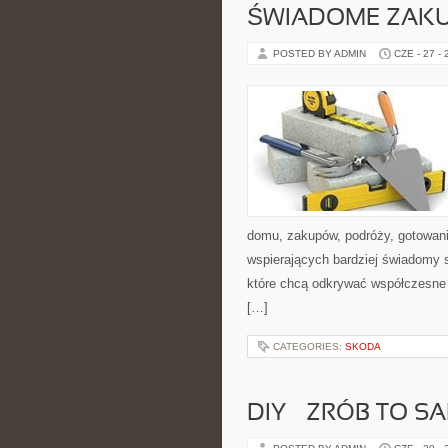
ŚWIADOME ZAK
POSTED BY ADMIN
CZE - 27 -
domu, zakupów, podróży, gotowania
wspierających bardziej świadomy s
które chcą odkrywać współczesne 
[…]
CATEGORIES:
SKODA
DIY – ZRÓB TO S