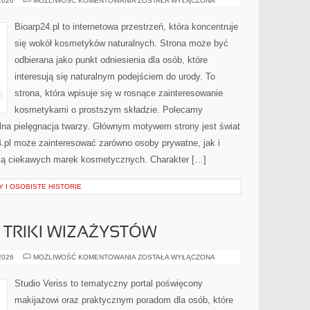
 2026
MOŻLIWOŚĆ KOMENTOWANIA
ZOSTAŁA WYŁĄCZONA
–
ZRÓB
TO
Bioarp24.pl to internetowa przestrzeń, która koncentruje
SAM
się wokół kosmetyków naturalnych. Strona może być
odbierana jako punkt odniesienia dla osób, które
interesują się naturalnym podejściem do urody. To
strona, która wpisuje się w rosnące zainteresowanie
kosmetykami o prostszym składzie. Polecamy
ralna pielęgnacja twarzy. Głównym motywem strony jest świat
.pl może zainteresować zarówno osoby prywatne, jak i
ują ciekawych marek kosmetycznych. Charakter […]
 I OSOBISTE HISTORIE
TRIKI WIZAŻYSTÓW
PROFESJONALNE
 2026
MOŻLIWOŚĆ KOMENTOWANIA
ZOSTAŁA WYŁĄCZONA
TRIKI
WIZAŻYSTÓW
Studio Veriss to tematyczny portal poświęcony
makijażowi oraz praktycznym poradom dla osób, które