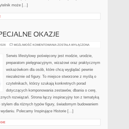
ytelnik może […]
E
SPECJALNE OKAZJE
STYLIZACJE
 2026
MOŻLIWOŚĆ KOMENTOWANIA
ZOSTAŁA WYŁĄCZONA
NA
SPECJALNE
OKAZJE
Serwis lifestylowy poświęcony jest modzie, urodzie,
preparatom pielęgnacyjnym, wizażowi oraz praktycznym
wskazówkom dla osób, które chcą wyglądać pewnie
niezależnie od figury. To miejsce stworzone z myślą o
czytelnikach, którzy szukają konkretnych porad
dotyczących komponowania zestawów, dbania o cerę,
ych rozwiązań. Strona łączy inspiracyjny ton z tematyką
ię stylem dla różnych typów figury, świadomym budowaniem
wydaniu. Polecamy Inspirujące Historie […]
EGIE