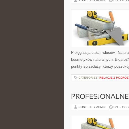
POSTED BY ADMIN
CZE - 20 -
Pielęgnacja ciała i włosów i Natu
kosmetyków naturalnych. Bioarp24
punkty sprzedaży, którzy poszuk
CATEGORIES:
RELACJE Z PODRÓŻY
PROFESJONALNE 
POSTED BY ADMIN
CZE - 19 -