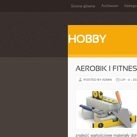
Archiwum
Katego
Strona główna
HOBBY
AEROBIK I FITN
POSTED BY ADMIN
LIP - 4 - 2
znaleźć wartościowe materiały dot