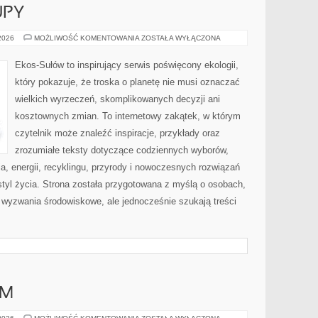
UPY
ŚWIADOME
 2026
MOŻLIWOŚĆ KOMENTOWANIA
ZOSTAŁA WYŁĄCZONA
ZAKUPY
Ekos-Sułów to inspirujący serwis poświęcony ekologii,
który pokazuje, że troska o planetę nie musi oznaczać
wielkich wyrzeczeń, skomplikowanych decyzji ani
kosztownych zmian. To internetowy zakątek, w którym
czytelnik może znaleźć inspiracje, przykłady oraz
zrozumiałe teksty dotyczące codziennych wyborów,
, energii, recyklingu, przyrody i nowoczesnych rozwiązań
tyl życia. Strona została przygotowana z myślą o osobach,
wyzwania środowiskowe, ale jednocześnie szukają treści
AM
DIY