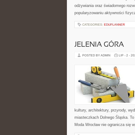
odżywiania oraz świadomego rozwij
popularyzowaniu aktywności fizyc
CATEGORIES:
EDUPLANNER
JELENIA GÓRA
POSTED BY ADMIN
LIP - 2 - 2
kultury, architektury, przyrody, w
miasteczkach Dolnego Śląska. To b
Moda Wrocław nie ogranicza się w