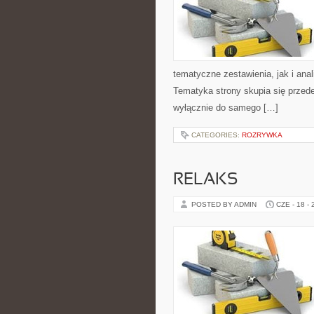
tematyczne zestawienia, jak i anal
Tematyka strony skupia się przede
wyłącznie do samego […]
CATEGORIES:
ROZRYWKA
RELAKS
POSTED BY ADMIN
CZE - 18 -