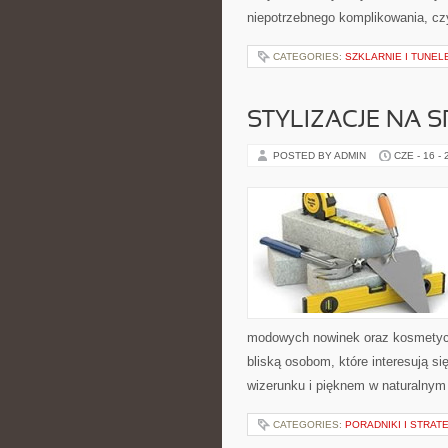
niepotrzebnego komplikowania, cz
CATEGORIES:
SZKLARNIE I TUNEL
STYLIZACJE NA 
POSTED BY ADMIN
CZE - 16 -
modowych nowinek oraz kosmetyczn
bliską osobom, które interesują s
wizerunku i pięknem w naturalnym 
CATEGORIES:
PORADNIKI I STRAT