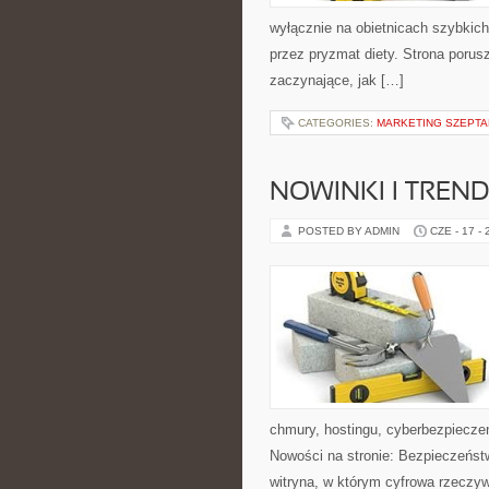
wyłącznie na obietnicach szybkich 
przez pryzmat diety. Strona poru
zaczynające, jak […]
CATEGORIES:
MARKETING SZEPTAN
NOWINKI I TREND
POSTED BY ADMIN
CZE - 17 -
chmury, hostingu, cyberbezpiecz
Nowości na stronie: Bezpieczeńst
witryna, w którym cyfrowa rzeczy