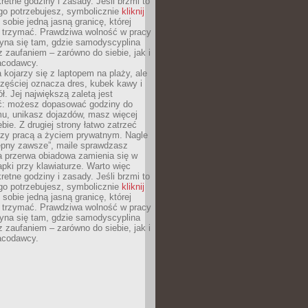
retne godziny i zasady. Jeśli brzmi to
go potrzebujesz, symbolicznie
kliknij
 sobie jedną jasną granicę, której
ę trzymać. Prawdziwa wolność w pracy
zyna się tam, gdzie samodyscyplina
z zaufaniem – zarówno do siebie, jak i
racodawcy.
 kojarzy się z laptopem na plaży, ale
zęściej oznacza dres, kubek kawy i
ł. Jej największą zaletą jest
ć: możesz dopasować godziny do
mu, unikasz dojazdów, masz więcej
bie. Z drugiej strony łatwo zatrzeć
dzy pracą a życiem prywatnym. Nagle
tępny zawsze”, maile sprawdzasz
a przerwa obiadowa zamienia się w
pki przy klawiaturze. Warto więc
retne godziny i zasady. Jeśli brzmi to
go potrzebujesz, symbolicznie
kliknij
 sobie jedną jasną granicę, której
ę trzymać. Prawdziwa wolność w pracy
zyna się tam, gdzie samodyscyplina
z zaufaniem – zarówno do siebie, jak i
racodawcy.