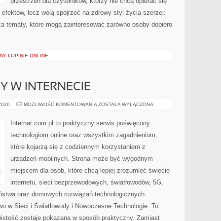
przestrzeń dla czytelników, którzy nie chcą opierać się
efektów, lecz wolą spojrzeć na zdrowy styl życia szerzej:
sza tematy, które mogą zainteresować zarówno osoby dopiero
Y I OPINIE ONLINE
Y W INTERNECIE
NOWINKI
 2026
MOŻLIWOŚĆ KOMENTOWANIA
ZOSTAŁA WYŁĄCZONA
I
TRENDY
W
Internat.com.pl to praktyczny serwis poświęcony
INTERNECIE
technologiom online oraz wszystkim zagadnieniom,
które kojarzą się z codziennym korzystaniem z
urządzeń mobilnych. Strona może być wygodnym
miejscem dla osób, które chcą lepiej zrozumieć świecie
internetu, sieci bezprzewodowych, światłowodów, 5G,
eństwa oraz domowych rozwiązań technologicznych.
wo w Sieci i Światłowody i Nowoczesne Technologie. To
wistość zostaje pokazana w sposób praktyczny. Zamiast