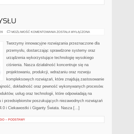
YSŁU
HISTORIA
026
MOŻLIWOŚĆ KOMENTOWANIA
ZOSTAŁA WYŁĄCZONA
PRZEMYSŁU
Tworzymy innowacyjne rozwiązania przeznaczone dla
przemysłu, dostarczając sprawdzone systemy oraz
urządzenia wykorzystujące technologię wysokiego
ciśnienia. Nasza działalność koncentruje się na
projektowaniu, produkcji, wdrażaniu oraz rozwoju
kompleksowych rozwiązań, które znajdują zastosowanie
ydajność, dokładność oraz pewność wykonywanych procesów.
oduktów, usług oraz technologii, które odpowiadają na
 i przedsiębiorstw poszukujących niezawodnych rozwiązań
.0 i Ciekawostki i Giganty Świata. Nasza […]
EGO – PODSTAWY