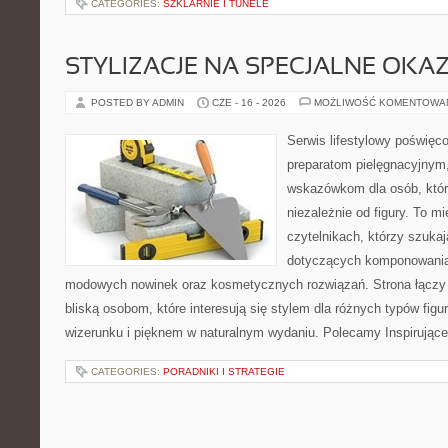
CATEGORIES:
SZKLARNIE I TUNELE
STYLIZACJE NA SPECJALNE OKAZ
POSTED BY ADMIN
CZE - 16 - 2026
MOŻLIWOŚĆ KOMENTOWA
Serwis lifestylowy poświęco
preparatom pielęgnacyjnym
wskazówkom dla osób, któr
niezależnie od figury. To m
czytelnikach, którzy szuka
dotyczących komponowania 
modowych nowinek oraz kosmetycznych rozwiązań. Strona łączy i
bliską osobom, które interesują się stylem dla różnych typów f
wizerunku i pięknem w naturalnym wydaniu. Polecamy Inspirujące
CATEGORIES:
PORADNIKI I STRATEGIE