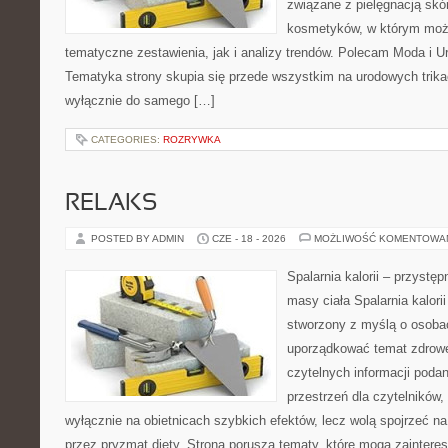
związane z pielęgnacją skó
kosmetyków, w którym moż
tematyczne zestawienia, jak i analizy trendów. Polecam Moda i Uro
Tematyka strony skupia się przede wszystkim na urodowych trikac
wyłącznie do samego […]
CATEGORIES:
ROZRYWKA
RELAKS
POSTED BY ADMIN
CZE - 18 - 2026
MOŻLIWOŚĆ KOMENTOWA
Spalarnia kalorii – przystę
masy ciała Spalarnia kalorii
stworzony z myślą o osoba
uporządkować temat zdrowej
czytelnych informacji poda
przestrzeń dla czytelników,
wyłącznie na obietnicach szybkich efektów, lecz wolą spojrzeć na
przez pryzmat diety. Strona porusza tematy, które mogą zainter