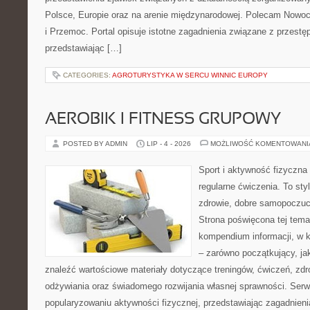
Polsce, Europie oraz na arenie międzynarodowej. Polecam Nowo
i Przemoc. Portal opisuje istotne zagadnienia związane z przest
przedstawiając […]
CATEGORIES:
AGROTURYSTYKA W SERCU WINNIC EUROPY
AEROBIK I FITNESS GRUPOWY
POSTED BY ADMIN
LIP - 4 - 2026
MOŻLIWOŚĆ KOMENTOWAN
Sport i aktywność fizyczna 
regularne ćwiczenia. To sty
zdrowie, dobre samopoczuci
Strona poświęcona tej tem
kompendium informacji, w k
– zarówno początkujący, j
znaleźć wartościowe materiały dotyczące treningów, ćwiczeń, zdr
odżywiania oraz świadomego rozwijania własnej sprawności. Serwi
popularyzowaniu aktywności fizycznej, przedstawiając zagadnien