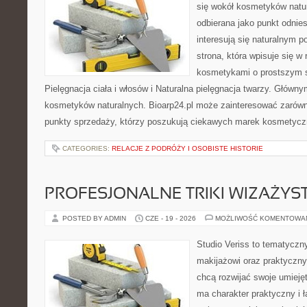
się wokół kosmetyków natu
odbierana jako punkt odnies
interesują się naturalnym p
strona, która wpisuje się w
kosmetykami o prostszym 
Pielęgnacja ciała i włosów i Naturalna pielęgnacja twarzy. Główn
kosmetyków naturalnych. Bioarp24.pl może zainteresować zarówn
punkty sprzedaży, którzy poszukują ciekawych marek kosmetycz
CATEGORIES:
RELACJE Z PODRÓŻY I OSOBISTE HISTORIE
PROFESJONALNE TRIKI WIZAŻY
POSTED BY ADMIN
CZE - 19 - 2026
MOŻLIWOŚĆ KOMENTOWA
Studio Veriss to tematyczn
makijażowi oraz praktyczn
chcą rozwijać swoje umieję
ma charakter praktyczny i 