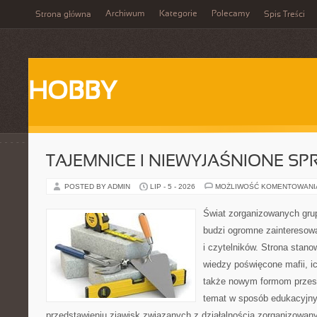
Archiwum
Kategorie
Polecamy
Strona główna
Spis Treści
HOBBY
TAJEMNICE I NIEWYJAŚNIONE S
POSTED BY ADMIN
LIP - 5 - 2026
MOŻLIWOŚĆ KOMENTOWAN
Świat zorganizowanych grup
budzi ogromne zainteresowa
i czytelników. Strona stan
wiedzy poświęcone mafii, ich
także nowym formom przest
temat w sposób edukacyjny,
przedstawieniu zjawisk związanych z działalnością zorganizowan