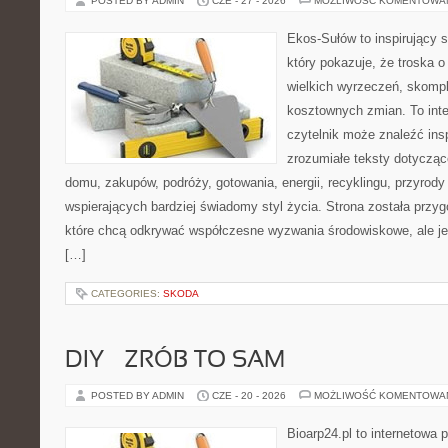
POSTED BY ADMIN
CZE - 27 - 2026
MOŻLIWOŚĆ KOMENTOWA
Ekos-Sułów to inspirujący s
który pokazuje, że troska 
wielkich wyrzeczeń, skompl
kosztownych zmian. To int
czytelnik może znaleźć insp
zrozumiałe teksty dotyczą
domu, zakupów, podróży, gotowania, energii, recyklingu, przyrod
wspierających bardziej świadomy styl życia. Strona została przy
które chcą odkrywać współczesne wyzwania środowiskowe, ale je
[…]
CATEGORIES:
SKODA
DIY – ZRÓB TO SAM
POSTED BY ADMIN
CZE - 20 - 2026
MOŻLIWOŚĆ KOMENTOWA
Bioarp24.pl to internetowa 