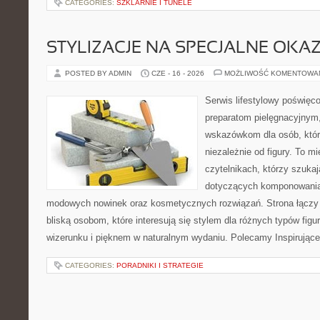
CATEGORIES:
SZKLARNIE I TUNELE
STYLIZACJE NA SPECJALNE OKAZ
POSTED BY ADMIN
CZE - 16 - 2026
MOŻLIWOŚĆ KOMENTOWA
Serwis lifestylowy poświęco
preparatom pielęgnacyjnym
wskazówkom dla osób, któr
niezależnie od figury. To m
czytelnikach, którzy szuka
dotyczących komponowania 
modowych nowinek oraz kosmetycznych rozwiązań. Strona łączy i
bliską osobom, które interesują się stylem dla różnych typów f
wizerunku i pięknem w naturalnym wydaniu. Polecamy Inspirujące
CATEGORIES:
PORADNIKI I STRATEGIE