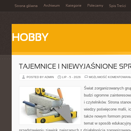
Archiwum
Kategorie
Polecamy
Strona główna
Spis Treści
HOBBY
TAJEMNICE I NIEWYJAŚNIONE S
POSTED BY ADMIN
LIP - 5 - 2026
MOŻLIWOŚĆ KOMENTOWAN
Świat zorganizowanych grup
budzi ogromne zainteresowa
i czytelników. Strona stan
wiedzy poświęcone mafii, ich
także nowym formom przest
temat w sposób edukacyjny,
przedstawieniu zjawisk związanych z działalnością zorganizowan