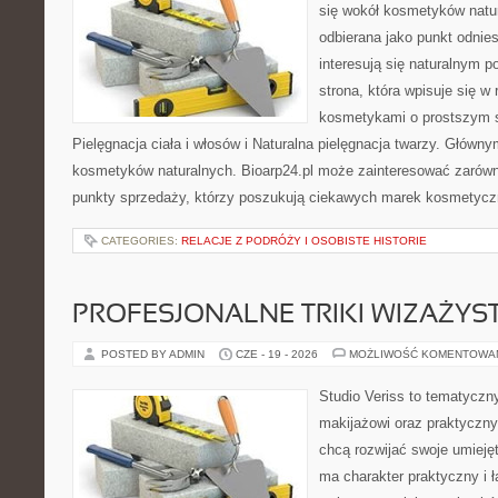
się wokół kosmetyków natu
odbierana jako punkt odnies
interesują się naturalnym p
strona, która wpisuje się w
kosmetykami o prostszym 
Pielęgnacja ciała i włosów i Naturalna pielęgnacja twarzy. Główn
kosmetyków naturalnych. Bioarp24.pl może zainteresować zarówn
punkty sprzedaży, którzy poszukują ciekawych marek kosmetycz
CATEGORIES:
RELACJE Z PODRÓŻY I OSOBISTE HISTORIE
PROFESJONALNE TRIKI WIZAŻY
POSTED BY ADMIN
CZE - 19 - 2026
MOŻLIWOŚĆ KOMENTOWA
Studio Veriss to tematyczn
makijażowi oraz praktyczn
chcą rozwijać swoje umieję
ma charakter praktyczny i 