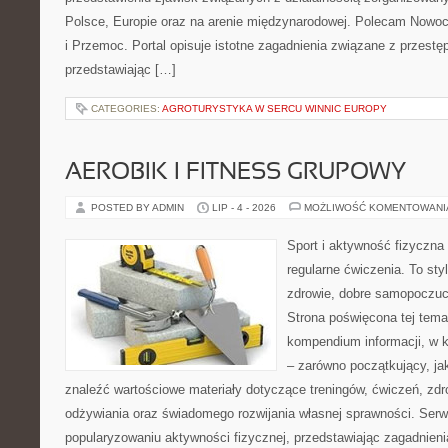
Polsce, Europie oraz na arenie międzynarodowej. Polecam Nowo
i Przemoc. Portal opisuje istotne zagadnienia związane z przest
przedstawiając […]
CATEGORIES:
AGROTURYSTYKA W SERCU WINNIC EUROPY
AEROBIK I FITNESS GRUPOWY
POSTED BY ADMIN
LIP - 4 - 2026
MOŻLIWOŚĆ KOMENTOWAN
Sport i aktywność fizyczna 
regularne ćwiczenia. To sty
zdrowie, dobre samopoczuci
Strona poświęcona tej tem
kompendium informacji, w k
– zarówno początkujący, j
znaleźć wartościowe materiały dotyczące treningów, ćwiczeń, zdr
odżywiania oraz świadomego rozwijania własnej sprawności. Serwi
popularyzowaniu aktywności fizycznej, przedstawiając zagadnien