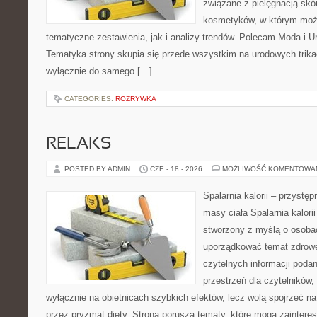
związane z pielęgnacją skó
kosmetyków, w którym moż
tematyczne zestawienia, jak i analizy trendów. Polecam Moda i Uro
Tematyka strony skupia się przede wszystkim na urodowych trikac
wyłącznie do samego […]
CATEGORIES:
ROZRYWKA
RELAKS
POSTED BY ADMIN
CZE - 18 - 2026
MOŻLIWOŚĆ KOMENTOWA
Spalarnia kalorii – przystę
masy ciała Spalarnia kalorii
stworzony z myślą o osoba
uporządkować temat zdrowej
czytelnych informacji poda
przestrzeń dla czytelników,
wyłącznie na obietnicach szybkich efektów, lecz wolą spojrzeć na
przez pryzmat diety. Strona porusza tematy, które mogą zainter