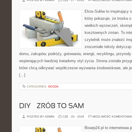
POSTED BY ADMIN
CZE - 27 - 2026
MOŻLIWOŚĆ KOMENTOWA
Ekos-Sułów to inspirujący s
który pokazuje, że troska 
wielkich wyrzeczeń, skompl
kosztownych zmian. To int
czytelnik może znaleźć insp
zrozumiałe teksty dotyczą
domu, zakupów, podróży, gotowania, energii, recyklingu, przyrod
wspierających bardziej świadomy styl życia. Strona została przy
które chcą odkrywać współczesne wyzwania środowiskowe, ale je
[…]
CATEGORIES:
SKODA
DIY – ZRÓB TO SAM
POSTED BY ADMIN
CZE - 20 - 2026
MOŻLIWOŚĆ KOMENTOWA
Bioarp24.pl to internetowa 