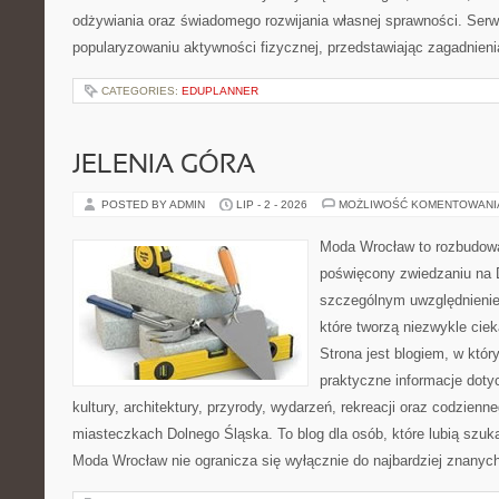
odżywiania oraz świadomego rozwijania własnej sprawności. Serwi
popularyzowaniu aktywności fizycznej, przedstawiając zagadnien
CATEGORIES:
EDUPLANNER
JELENIA GÓRA
POSTED BY ADMIN
LIP - 2 - 2026
MOŻLIWOŚĆ KOMENTOWAN
Moda Wrocław to rozbudowa
poświęcony zwiedzaniu na 
szczególnym uwzględnienie
które tworzą niezwykle cie
Strona jest blogiem, w któ
praktyczne informacje dotyc
kultury, architektury, przyrody, wydarzeń, rekreacji oraz codzienn
miasteczkach Dolnego Śląska. To blog dla osób, które lubią szuk
Moda Wrocław nie ogranicza się wyłącznie do najbardziej znanyc