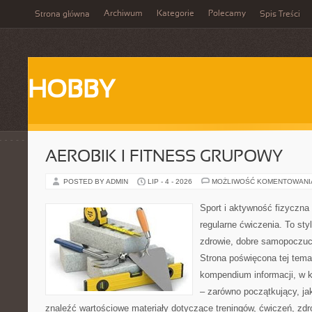
Archiwum
Kategorie
Polecamy
Strona główna
Spis Treści
HOBBY
AEROBIK I FITNESS GRUPOWY
POSTED BY ADMIN
LIP - 4 - 2026
MOŻLIWOŚĆ KOMENTOWAN
Sport i aktywność fizyczna 
regularne ćwiczenia. To sty
zdrowie, dobre samopoczuci
Strona poświęcona tej tem
kompendium informacji, w k
– zarówno początkujący, j
znaleźć wartościowe materiały dotyczące treningów, ćwiczeń, zdr