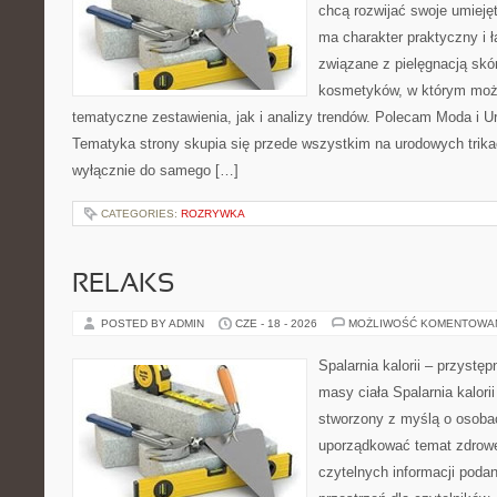
chcą rozwijać swoje umieję
ma charakter praktyczny i 
związane z pielęgnacją skó
kosmetyków, w którym moż
tematyczne zestawienia, jak i analizy trendów. Polecam Moda i Uro
Tematyka strony skupia się przede wszystkim na urodowych trikac
wyłącznie do samego […]
CATEGORIES:
ROZRYWKA
RELAKS
POSTED BY ADMIN
CZE - 18 - 2026
MOŻLIWOŚĆ KOMENTOWA
Spalarnia kalorii – przystę
masy ciała Spalarnia kalorii
stworzony z myślą o osoba
uporządkować temat zdrowej
czytelnych informacji poda