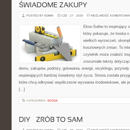
ŚWIADOME ZAKUPY
POSTED BY ADMIN
CZE - 27 - 2026
MOŻLIWOŚĆ KOMENTOWA
Ekos-Sułów to inspirujący s
który pokazuje, że troska 
wielkich wyrzeczeń, skompl
kosztownych zmian. To int
czytelnik może znaleźć insp
zrozumiałe teksty dotyczą
domu, zakupów, podróży, gotowania, energii, recyklingu, przyrod
wspierających bardziej świadomy styl życia. Strona została przy
które chcą odkrywać współczesne wyzwania środowiskowe, ale je
[…]
CATEGORIES:
SKODA
DIY – ZRÓB TO SAM