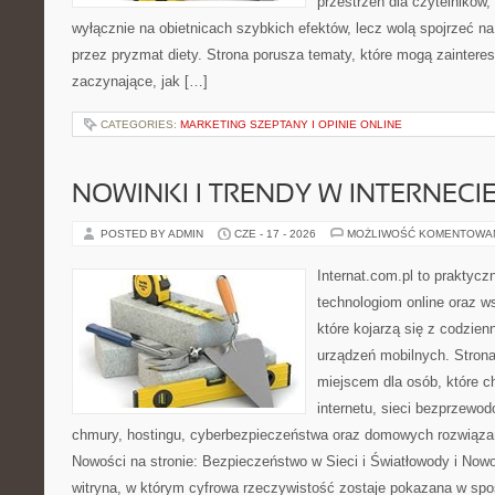
przestrzeń dla czytelników,
wyłącznie na obietnicach szybkich efektów, lecz wolą spojrzeć na
przez pryzmat diety. Strona porusza tematy, które mogą zainter
zaczynające, jak […]
CATEGORIES:
MARKETING SZEPTANY I OPINIE ONLINE
NOWINKI I TRENDY W INTERNECI
POSTED BY ADMIN
CZE - 17 - 2026
MOŻLIWOŚĆ KOMENTOWA
Internat.com.pl to praktyc
technologiom online oraz 
które kojarzą się z codzie
urządzeń mobilnych. Stro
miejscem dla osób, które c
internetu, sieci bezprzewo
chmury, hostingu, cyberbezpieczeństwa oraz domowych rozwiąza
Nowości na stronie: Bezpieczeństwo w Sieci i Światłowody i Now
witryna, w którym cyfrowa rzeczywistość zostaje pokazana w spo