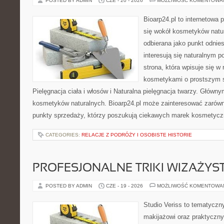
POSTED BY ADMIN
CZE - 20 - 2026
MOŻLIWOŚĆ KOMENTOWA
Bioarp24.pl to internetowa 
się wokół kosmetyków natu
odbierana jako punkt odnies
interesują się naturalnym p
strona, która wpisuje się w
kosmetykami o prostszym 
Pielęgnacja ciała i włosów i Naturalna pielęgnacja twarzy. Główn
kosmetyków naturalnych. Bioarp24.pl może zainteresować zarówn
punkty sprzedaży, którzy poszukują ciekawych marek kosmetycz
CATEGORIES:
RELACJE Z PODRÓŻY I OSOBISTE HISTORIE
PROFESJONALNE TRIKI WIZAŻY
POSTED BY ADMIN
CZE - 19 - 2026
MOŻLIWOŚĆ KOMENTOWA
Studio Veriss to tematyczn
makijażowi oraz praktyczn