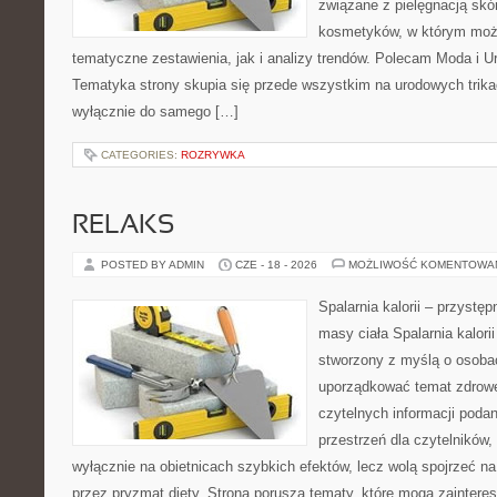
związane z pielęgnacją skó
kosmetyków, w którym moż
tematyczne zestawienia, jak i analizy trendów. Polecam Moda i Uro
Tematyka strony skupia się przede wszystkim na urodowych trikac
wyłącznie do samego […]
CATEGORIES:
ROZRYWKA
RELAKS
POSTED BY ADMIN
CZE - 18 - 2026
MOŻLIWOŚĆ KOMENTOWA
Spalarnia kalorii – przystę
masy ciała Spalarnia kalorii
stworzony z myślą o osoba
uporządkować temat zdrowej
czytelnych informacji poda
przestrzeń dla czytelników,
wyłącznie na obietnicach szybkich efektów, lecz wolą spojrzeć na
przez pryzmat diety. Strona porusza tematy, które mogą zainter