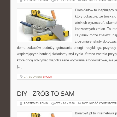
POSTED BY ADMIN
CZE - 27 - 2026
MOŻLIWOŚĆ KOMENTOWA
Ekos-Sułów to inspirujący s
który pokazuje, że troska 
wielkich wyrzeczeń, skompl
kosztownych zmian. To int
czytelnik może znaleźć insp
zrozumiałe teksty dotyczą
domu, zakupów, podróży, gotowania, energii, recyklingu, przyrod
wspierających bardziej świadomy styl życia. Strona została przy
które chcą odkrywać współczesne wyzwania środowiskowe, ale je
[…]
CATEGORIES:
SKODA
DIY – ZRÓB TO SAM
POSTED BY ADMIN
CZE - 20 - 2026
MOŻLIWOŚĆ KOMENTOWA
Bioarp24.pl to internetowa 