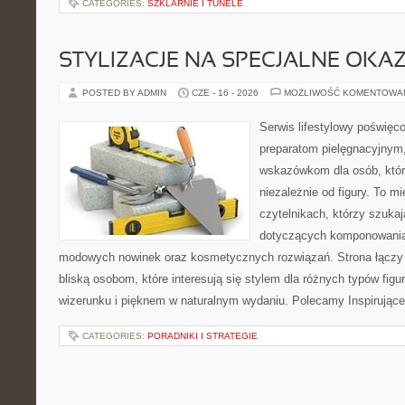
CATEGORIES:
SZKLARNIE I TUNELE
STYLIZACJE NA SPECJALNE OKAZ
POSTED BY ADMIN
CZE - 16 - 2026
MOŻLIWOŚĆ KOMENTOWA
Serwis lifestylowy poświęco
preparatom pielęgnacyjnym
wskazówkom dla osób, któr
niezależnie od figury. To m
czytelnikach, którzy szuka
dotyczących komponowania 
modowych nowinek oraz kosmetycznych rozwiązań. Strona łączy i
bliską osobom, które interesują się stylem dla różnych typów f
wizerunku i pięknem w naturalnym wydaniu. Polecamy Inspirujące
CATEGORIES:
PORADNIKI I STRATEGIE