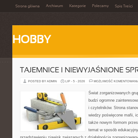
Archiwum
Kategorie
Polecamy
Strona główna
Spis Treści
HOBBY
TAJEMNICE I NIEWYJAŚNIONE S
POSTED BY ADMIN
LIP - 5 - 2026
MOŻLIWOŚĆ KOMENTOWAN
Świat zorganizowanych grup
budzi ogromne zainteresowa
i czytelników. Strona stan
wiedzy poświęcone mafii, ich
także nowym formom przest
temat w sposób edukacyjny,
przedstawieniu zjawisk związanych z działalnością zorganizowan