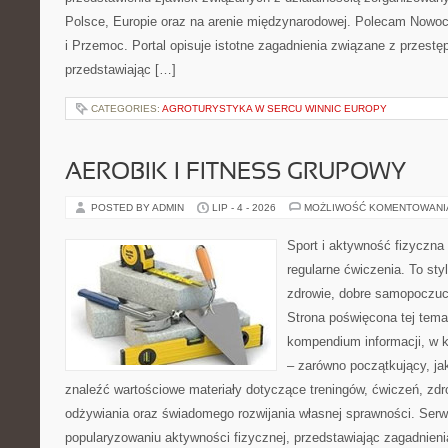
Polsce, Europie oraz na arenie międzynarodowej. Polecam Nowo
i Przemoc. Portal opisuje istotne zagadnienia związane z przest
przedstawiając […]
CATEGORIES:
AGROTURYSTYKA W SERCU WINNIC EUROPY
AEROBIK I FITNESS GRUPOWY
POSTED BY ADMIN
LIP - 4 - 2026
MOŻLIWOŚĆ KOMENTOWAN
Sport i aktywność fizyczna 
regularne ćwiczenia. To sty
zdrowie, dobre samopoczuci
Strona poświęcona tej tem
kompendium informacji, w k
– zarówno początkujący, j
znaleźć wartościowe materiały dotyczące treningów, ćwiczeń, zdr
odżywiania oraz świadomego rozwijania własnej sprawności. Serwi
popularyzowaniu aktywności fizycznej, przedstawiając zagadnien