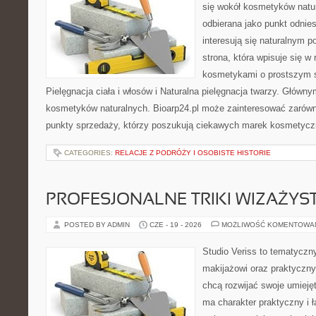
się wokół kosmetyków natu
odbierana jako punkt odnies
interesują się naturalnym p
strona, która wpisuje się w
kosmetykami o prostszym 
Pielęgnacja ciała i włosów i Naturalna pielęgnacja twarzy. Główn
kosmetyków naturalnych. Bioarp24.pl może zainteresować zarówn
punkty sprzedaży, którzy poszukują ciekawych marek kosmetycz
CATEGORIES:
RELACJE Z PODRÓŻY I OSOBISTE HISTORIE
PROFESJONALNE TRIKI WIZAŻY
POSTED BY ADMIN
CZE - 19 - 2026
MOŻLIWOŚĆ KOMENTOWA
Studio Veriss to tematyczn
makijażowi oraz praktyczn
chcą rozwijać swoje umieję
ma charakter praktyczny i 