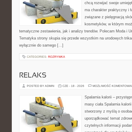
chcą rozwijać swoje umieję
ma charakter praktyczny i 
związane z pielęgnacją skó
kosmetyków, w którym moż
tematyczne zestawienia, jak i analizy trendów. Polecam Moda i Uro
Tematyka strony skupia się przede wszystkim na urodowych trikac
wyłącznie do samego […]
CATEGORIES:
ROZRYWKA
RELAKS
POSTED BY ADMIN
CZE - 18 - 2026
MOŻLIWOŚĆ KOMENTOWA
Spalarnia kalorii – przystę
masy ciała Spalarnia kalorii
stworzony z myślą o osoba
uporządkować temat zdrowej
czytelnych informacji poda