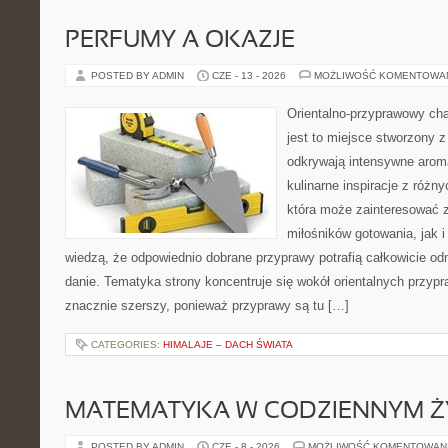
PERFUMY A OKAZJE
POSTED BY ADMIN
CZE - 13 - 2026
MOŻLIWOŚĆ KOMENTOWA
Orientalno-przyprawowy char
jest to miejsce stworzony 
odkrywają intensywne aroma
kulinarne inspiracje z różny
która może zainteresować 
miłośników gotowania, jak i
wiedzą, że odpowiednio dobrane przyprawy potrafią całkowicie od
danie. Tematyka strony koncentruje się wokół orientalnych przypraw
znacznie szerszy, ponieważ przyprawy są tu […]
CATEGORIES:
HIMALAJE – DACH ŚWIATA
MATEMATYKA W CODZIENNYM Ż
POSTED BY ADMIN
CZE - 8 - 2026
MOŻLIWOŚĆ KOMENTOWAN