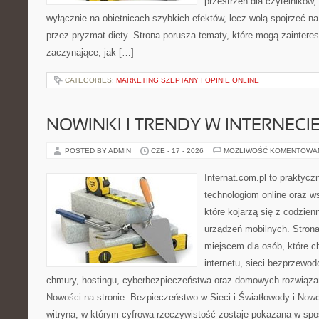
przestrzeń dla czytelników,
wyłącznie na obietnicach szybkich efektów, lecz wolą spojrzeć na
przez pryzmat diety. Strona porusza tematy, które mogą zainter
zaczynające, jak […]
CATEGORIES:
MARKETING SZEPTANY I OPINIE ONLINE
NOWINKI I TRENDY W INTERNECI
POSTED BY ADMIN
CZE - 17 - 2026
MOŻLIWOŚĆ KOMENTOWA
Internat.com.pl to praktyc
technologiom online oraz 
które kojarzą się z codzie
urządzeń mobilnych. Stro
miejscem dla osób, które c
internetu, sieci bezprzewo
chmury, hostingu, cyberbezpieczeństwa oraz domowych rozwiąza
Nowości na stronie: Bezpieczeństwo w Sieci i Światłowody i Now
witryna, w którym cyfrowa rzeczywistość zostaje pokazana w spo