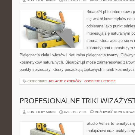
POSTED BY ADMIN
CZE - 20 - 2026
MOŻLIWOŚĆ KOMENTOWA
Bioarp24.pl to internetowa 
się wokół kosmetyków natu
odbierana jako punkt odnies
interesują się naturalnym p
strona, która wpisuje się w
kosmetykami o prostszym 
Pielęgnacja ciała i włosów i Naturalna pielęgnacja twarzy. Główn
kosmetyków naturalnych. Bioarp24.pl może zainteresować zarówn
punkty sprzedaży, którzy poszukują ciekawych marek kosmetycz
CATEGORIES:
RELACJE Z PODRÓŻY I OSOBISTE HISTORIE
PROFESJONALNE TRIKI WIZAŻY
POSTED BY ADMIN
CZE - 19 - 2026
MOŻLIWOŚĆ KOMENTOWA
Studio Veriss to tematyczn
makijażowi oraz praktyczn