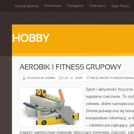
Archiwum
Kategorie
Polecamy
Strona główna
Spis Treści
HOBBY
AEROBIK I FITNESS GRUPOWY
POSTED BY ADMIN
LIP - 4 - 2026
MOŻLIWOŚĆ KOMENTOWAN
Sport i aktywność fizyczna 
regularne ćwiczenia. To sty
zdrowie, dobre samopoczuci
Strona poświęcona tej tem
kompendium informacji, w k
– zarówno początkujący, j
znaleźć wartościowe materiały dotyczące treningów, ćwiczeń, zdr