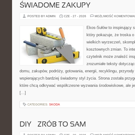
ŚWIADOME ZAKUPY
POSTED BY ADMIN
CZE - 27 - 2026
MOŻLIWOŚĆ KOMENTOWA
Ekos-Sułów to inspirujący s
który pokazuje, że troska 
wielkich wyrzeczeń, skompl
kosztownych zmian. To int
czytelnik może znaleźć insp
zrozumiałe teksty dotyczą
domu, zakupów, podróży, gotowania, energii, recyklingu, przyrod
wspierających bardziej świadomy styl życia. Strona została przy
które chcą odkrywać współczesne wyzwania środowiskowe, ale je
[…]
CATEGORIES:
SKODA
DIY – ZRÓB TO SAM