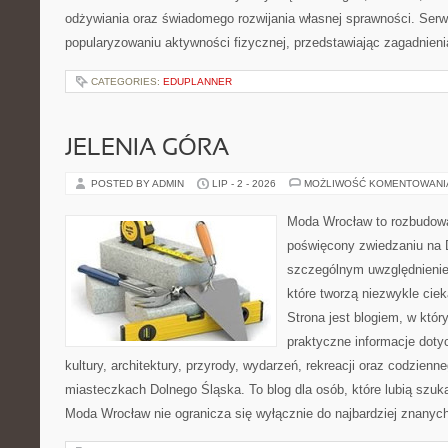
odżywiania oraz świadomego rozwijania własnej sprawności. Serwi
popularyzowaniu aktywności fizycznej, przedstawiając zagadnien
CATEGORIES:
EDUPLANNER
JELENIA GÓRA
POSTED BY ADMIN
LIP - 2 - 2026
MOŻLIWOŚĆ KOMENTOWAN
Moda Wrocław to rozbudowa
poświęcony zwiedzaniu na 
szczególnym uwzględnienie
które tworzą niezwykle cie
Strona jest blogiem, w któ
praktyczne informacje dotyc
kultury, architektury, przyrody, wydarzeń, rekreacji oraz codzienn
miasteczkach Dolnego Śląska. To blog dla osób, które lubią szuk
Moda Wrocław nie ogranicza się wyłącznie do najbardziej znanyc