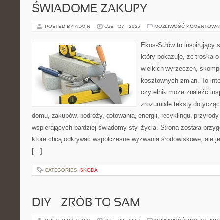
ŚWIADOME ZAKUPY
POSTED BY ADMIN
CZE - 27 - 2026
MOŻLIWOŚĆ KOMENTOWA
Ekos-Sułów to inspirujący s
który pokazuje, że troska 
wielkich wyrzeczeń, skompl
kosztownych zmian. To int
czytelnik może znaleźć insp
zrozumiałe teksty dotyczą
domu, zakupów, podróży, gotowania, energii, recyklingu, przyrod
wspierających bardziej świadomy styl życia. Strona została przy
które chcą odkrywać współczesne wyzwania środowiskowe, ale je
[…]
CATEGORIES:
SKODA
DIY – ZRÓB TO SAM