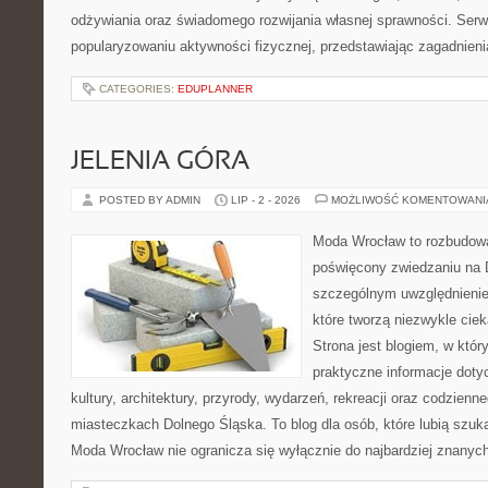
odżywiania oraz świadomego rozwijania własnej sprawności. Serwi
popularyzowaniu aktywności fizycznej, przedstawiając zagadnien
CATEGORIES:
EDUPLANNER
JELENIA GÓRA
POSTED BY ADMIN
LIP - 2 - 2026
MOŻLIWOŚĆ KOMENTOWAN
Moda Wrocław to rozbudowa
poświęcony zwiedzaniu na 
szczególnym uwzględnienie
które tworzą niezwykle cie
Strona jest blogiem, w któ
praktyczne informacje dotyc
kultury, architektury, przyrody, wydarzeń, rekreacji oraz codzienn
miasteczkach Dolnego Śląska. To blog dla osób, które lubią szuk
Moda Wrocław nie ogranicza się wyłącznie do najbardziej znanyc