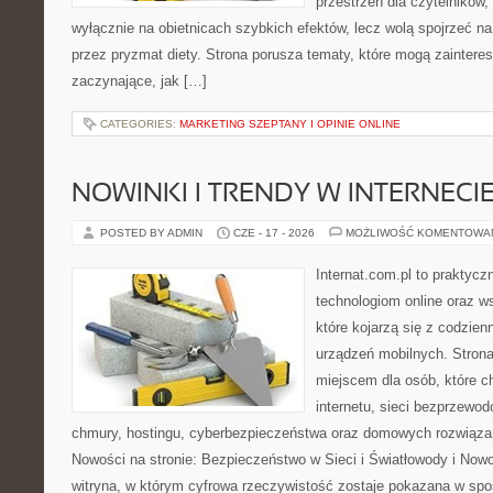
przestrzeń dla czytelników,
wyłącznie na obietnicach szybkich efektów, lecz wolą spojrzeć na
przez pryzmat diety. Strona porusza tematy, które mogą zainter
zaczynające, jak […]
CATEGORIES:
MARKETING SZEPTANY I OPINIE ONLINE
NOWINKI I TRENDY W INTERNECI
POSTED BY ADMIN
CZE - 17 - 2026
MOŻLIWOŚĆ KOMENTOWA
Internat.com.pl to praktyc
technologiom online oraz 
które kojarzą się z codzie
urządzeń mobilnych. Stro
miejscem dla osób, które c
internetu, sieci bezprzewo
chmury, hostingu, cyberbezpieczeństwa oraz domowych rozwiąza
Nowości na stronie: Bezpieczeństwo w Sieci i Światłowody i Now
witryna, w którym cyfrowa rzeczywistość zostaje pokazana w spo