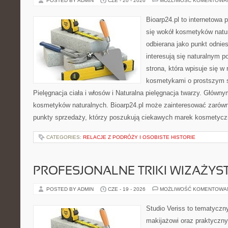
POSTED BY ADMIN
CZE - 20 - 2026
MOŻLIWOŚĆ KOMENTOWA
Bioarp24.pl to internetowa 
się wokół kosmetyków natu
odbierana jako punkt odnies
interesują się naturalnym p
strona, która wpisuje się w
kosmetykami o prostszym 
Pielęgnacja ciała i włosów i Naturalna pielęgnacja twarzy. Główn
kosmetyków naturalnych. Bioarp24.pl może zainteresować zarówn
punkty sprzedaży, którzy poszukują ciekawych marek kosmetycz
CATEGORIES:
RELACJE Z PODRÓŻY I OSOBISTE HISTORIE
PROFESJONALNE TRIKI WIZAŻY
POSTED BY ADMIN
CZE - 19 - 2026
MOŻLIWOŚĆ KOMENTOWA
Studio Veriss to tematyczn
makijażowi oraz praktyczn