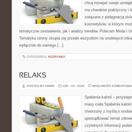
chcą rozwijać swoje umieję
ma charakter praktyczny i 
związane z pielęgnacją skó
kosmetyków, w którym moż
tematyczne zestawienia, jak i analizy trendów. Polecam Moda i Uro
Tematyka strony skupia się przede wszystkim na urodowych trikac
wyłącznie do samego […]
CATEGORIES:
ROZRYWKA
RELAKS
POSTED BY ADMIN
CZE - 18 - 2026
MOŻLIWOŚĆ KOMENTOWA
Spalarnia kalorii – przystę
masy ciała Spalarnia kalorii
stworzony z myślą o osoba
uporządkować temat zdrowej
czytelnych informacji poda