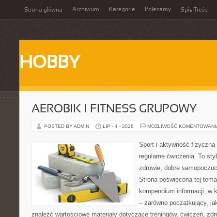
Archiwum
Kategorie
Polecamy
Strona główna
Spis Treści
HOBBY
AEROBIK I FITNESS GRUPOWY
POSTED BY ADMIN
LIP - 4 - 2026
MOŻLIWOŚĆ KOMENTOWAN
Sport i aktywność fizyczna 
regularne ćwiczenia. To sty
zdrowie, dobre samopoczuci
Strona poświęcona tej tem
kompendium informacji, w k
– zarówno początkujący, j
znaleźć wartościowe materiały dotyczące treningów, ćwiczeń, zdr