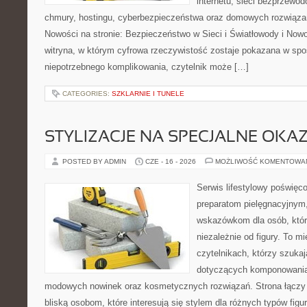
internetu, sieci bezprzewo
chmury, hostingu, cyberbezpieczeństwa oraz domowych rozwiąza
Nowości na stronie: Bezpieczeństwo w Sieci i Światłowody i Now
witryna, w którym cyfrowa rzeczywistość zostaje pokazana w spo
niepotrzebnego komplikowania, czytelnik może […]
CATEGORIES:
SZKLARNIE I TUNELE
STYLIZACJE NA SPECJALNE OKAZ
POSTED BY ADMIN
CZE - 16 - 2026
MOŻLIWOŚĆ KOMENTOWA
Serwis lifestylowy poświęco
preparatom pielęgnacyjnym
wskazówkom dla osób, któr
niezależnie od figury. To m
czytelnikach, którzy szuka
dotyczących komponowania 
modowych nowinek oraz kosmetycznych rozwiązań. Strona łączy i
bliską osobom, które interesują się stylem dla różnych typów f