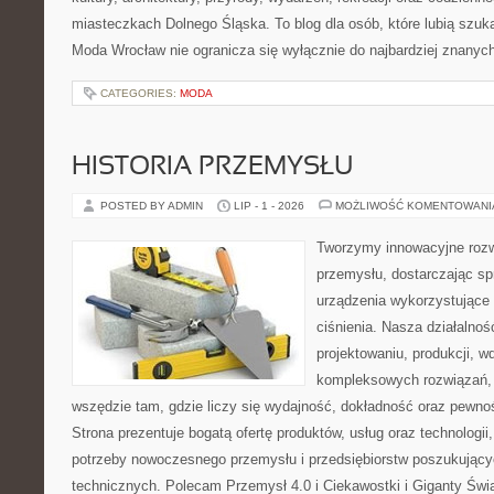
miasteczkach Dolnego Śląska. To blog dla osób, które lubią szuk
Moda Wrocław nie ogranicza się wyłącznie do najbardziej znanyc
CATEGORIES:
MODA
HISTORIA PRZEMYSŁU
POSTED BY ADMIN
LIP - 1 - 2026
MOŻLIWOŚĆ KOMENTOWAN
Tworzymy innowacyjne rozw
przemysłu, dostarczając s
urządzenia wykorzystujące
ciśnienia. Nasza działalnoś
projektowaniu, produkcji, w
kompleksowych rozwiązań, 
wszędzie tam, gdzie liczy się wydajność, dokładność oraz pew
Strona prezentuje bogatą ofertę produktów, usług oraz technologii
potrzeby nowoczesnego przemysłu i przedsiębiorstw poszukując
technicznych. Polecam Przemysł 4.0 i Ciekawostki i Giganty Świ