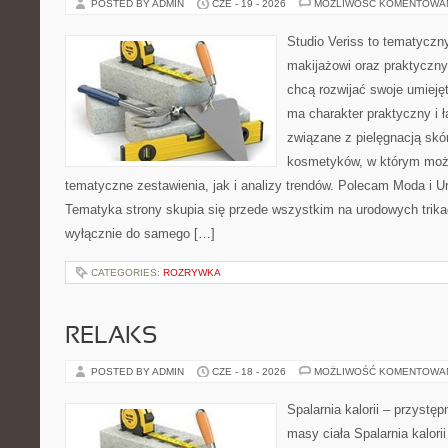
POSTED BY ADMIN
CZE - 19 - 2026
MOŻLIWOŚĆ KOMENTOWA
Studio Veriss to tematyczn
makijażowi oraz praktyczn
chcą rozwijać swoje umieję
ma charakter praktyczny i 
związane z pielęgnacją skó
kosmetyków, w którym moż
tematyczne zestawienia, jak i analizy trendów. Polecam Moda i Uro
Tematyka strony skupia się przede wszystkim na urodowych trikac
wyłącznie do samego […]
CATEGORIES:
ROZRYWKA
RELAKS
POSTED BY ADMIN
CZE - 18 - 2026
MOŻLIWOŚĆ KOMENTOWA
Spalarnia kalorii – przystę
masy ciała Spalarnia kalorii