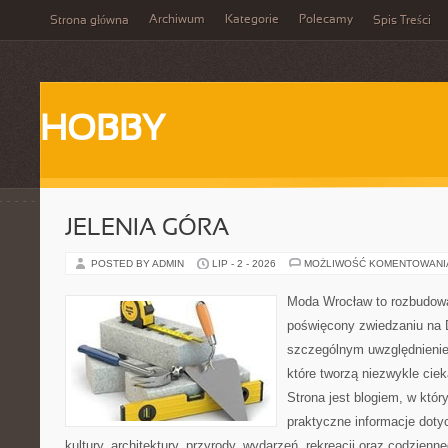
Archiwum
Kategorie
Polecamy
Strona główna
Spis Treści
HOBBY
JELENIA GÓRA
POSTED BY ADMIN
LIP - 2 - 2026
MOŻLIWOŚĆ KOMENTOWAN
Moda Wrocław to rozbudowa
poświęcony zwiedzaniu na 
szczególnym uwzględnienie
które tworzą niezwykle cie
Strona jest blogiem, w któ
praktyczne informacje dotyc
kultury, architektury, przyrody, wydarzeń, rekreacji oraz codzienn