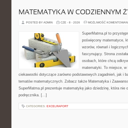
MATEMATYKA W CODZIENNYM Ż
POSTED BY ADMIN
CZE - 8 - 2026
MOŻLIWOŚĆ KOMENTOWAN
SuperMatma.pl to przystępn
poświęcony matematyce, któ
wzorów, równań i logicznyc
fascynujący. Strona został
osobach, które chcą odkry
matematyki. To miejsce, w
ciekawostki dotyczące zarówno podstawowych zagadnień, jak i 
tematów matematycznych. Zobacz także Matematyka i Zaawans
SuperMatma.pl prezentuje matematykę jako dziedzinę, która nie o
podręcznika. […]
CATEGORIES:
EXCELRAPORT