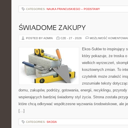
CATEGORIES:
NAUKA FRANCUSKIEGO – PODSTAWY
ŚWIADOME ZAKUPY
POSTED BY ADMIN
CZE - 27 - 2026
MOŻLIWOŚĆ KOMENTOWA
Ekos-Sułów to inspirujący s
który pokazuje, że troska 
wielkich wyrzeczeń, skompl
kosztownych zmian. To int
czytelnik może znaleźć insp
zrozumiałe teksty dotyczą
domu, zakupów, podróży, gotowania, energii, recyklingu, przyrod
wspierających bardziej świadomy styl życia. Strona została przy
które chcą odkrywać współczesne wyzwania środowiskowe, ale je
[…]
CATEGORIES:
SKODA