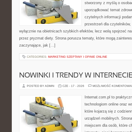
stworzony z myślą o osoba
uporządkować temat zdrowej
czytelnych informacji poda
przestrzeń dla czytelników,
wyłącznie na obietnicach szybkich efektów, lecz wolą spojrzeć na
przez pryzmat diety. Strona porusza tematy, które mogą zainter
zaczynające, jak […]
CATEGORIES:
MARKETING SZEPTANY I OPINIE ONLINE
NOWINKI I TRENDY W INTERNECI
POSTED BY ADMIN
CZE - 17 - 2026
MOŻLIWOŚĆ KOMENTOWA
Internat.com.pl to praktyc
technologiom online oraz 
które kojarzą się z codzie
urządzeń mobilnych. Stro
miejscem dla osób, które c