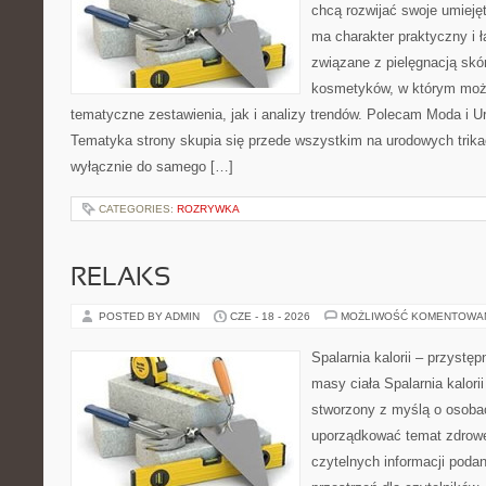
chcą rozwijać swoje umieję
ma charakter praktyczny i 
związane z pielęgnacją skó
kosmetyków, w którym moż
tematyczne zestawienia, jak i analizy trendów. Polecam Moda i Uro
Tematyka strony skupia się przede wszystkim na urodowych trikac
wyłącznie do samego […]
CATEGORIES:
ROZRYWKA
RELAKS
POSTED BY ADMIN
CZE - 18 - 2026
MOŻLIWOŚĆ KOMENTOWA
Spalarnia kalorii – przystę
masy ciała Spalarnia kalorii
stworzony z myślą o osoba
uporządkować temat zdrowej
czytelnych informacji poda