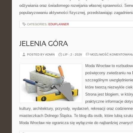
odżywiania oraz świadomego rozwijania własnej sprawności. Serwi
popularyzowaniu aktywności fizycznej, przedstawiając zagadnien
CATEGORIES:
EDUPLANNER
JELENIA GÓRA
POSTED BY ADMIN
LIP - 2 - 2026
MOŻLIWOŚĆ KOMENTOWAN
Moda Wrocław to rozbudowa
poświęcony zwiedzaniu na 
szczególnym uwzględnienie
które tworzą niezwykle cie
Strona jest blogiem, w któ
praktyczne informacje dotyc
kultury, architektury, przyrody, wydarzeń, rekreacji oraz codzienn
miasteczkach Dolnego Śląska. To blog dla osób, które lubią szuk
Moda Wrocław nie ogranicza się wyłącznie do najbardziej znanyc