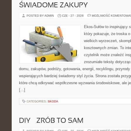
ŚWIADOME ZAKUPY
POSTED BY ADMIN
CZE - 27 - 2026
MOŻLIWOŚĆ KOMENTOWA
Ekos-Sułów to inspirujący s
który pokazuje, że troska 
wielkich wyrzeczeń, skompl
kosztownych zmian. To int
czytelnik może znaleźć insp
zrozumiałe teksty dotyczą
domu, zakupów, podróży, gotowania, energii, recyklingu, przyrod
wspierających bardziej świadomy styl życia. Strona została przy
które chcą odkrywać współczesne wyzwania środowiskowe, ale je
[…]
CATEGORIES:
SKODA
DIY – ZRÓB TO SAM