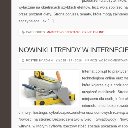
przestrzeń dla czytelników,
wyłącznie na obietnicach szybkich efektów, lecz wolą spojrzeć na
przez pryzmat diety. Strona porusza tematy, które mogą zainter
zaczynające, jak […]
CATEGORIES:
MARKETING SZEPTANY I OPINIE ONLINE
NOWINKI I TRENDY W INTERNECI
POSTED BY ADMIN
CZE - 17 - 2026
MOŻLIWOŚĆ KOMENTOWA
Internat.com.pl to praktyc
technologiom online oraz 
które kojarzą się z codzie
urządzeń mobilnych. Stro
miejscem dla osób, które c
internetu, sieci bezprzewo
chmury, hostingu, cyberbezpieczeństwa oraz domowych rozwiąza
Nowości na stronie: Bezpieczeństwo w Sieci i Światłowody i Now
witryna, w którym cyfrowa rzeczywistość zostaje pokazana w spo