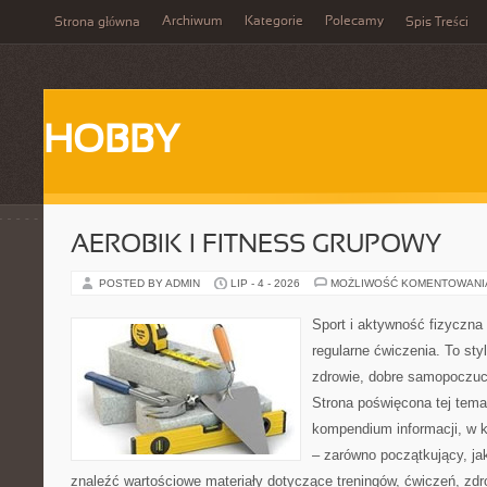
Archiwum
Kategorie
Polecamy
Strona główna
Spis Treści
HOBBY
AEROBIK I FITNESS GRUPOWY
POSTED BY ADMIN
LIP - 4 - 2026
MOŻLIWOŚĆ KOMENTOWAN
Sport i aktywność fizyczna 
regularne ćwiczenia. To sty
zdrowie, dobre samopoczuci
Strona poświęcona tej tem
kompendium informacji, w k
– zarówno początkujący, j
znaleźć wartościowe materiały dotyczące treningów, ćwiczeń, zdr