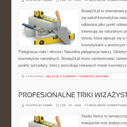
POSTED BY ADMIN
CZE - 20 - 2026
MOŻLIWOŚĆ KOMENTOWA
Bioarp24.pl to internetowa 
się wokół kosmetyków natu
odbierana jako punkt odnies
interesują się naturalnym p
strona, która wpisuje się w
kosmetykami o prostszym 
Pielęgnacja ciała i włosów i Naturalna pielęgnacja twarzy. Główn
kosmetyków naturalnych. Bioarp24.pl może zainteresować zarówn
punkty sprzedaży, którzy poszukują ciekawych marek kosmetycz
CATEGORIES:
RELACJE Z PODRÓŻY I OSOBISTE HISTORIE
PROFESJONALNE TRIKI WIZAŻY
POSTED BY ADMIN
CZE - 19 - 2026
MOŻLIWOŚĆ KOMENTOWA
Studio Veriss to tematyczn
makijażowi oraz praktyczn