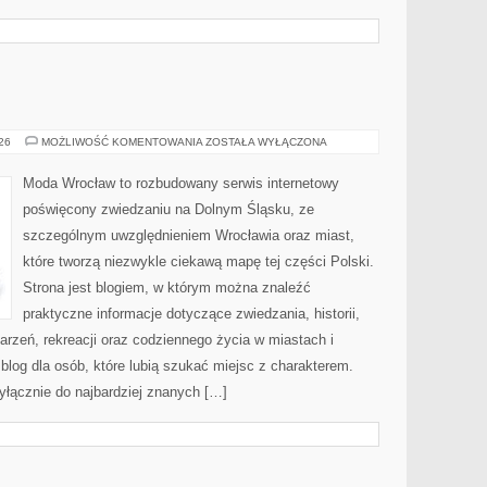
JELENIA
026
MOŻLIWOŚĆ KOMENTOWANIA
ZOSTAŁA WYŁĄCZONA
GÓRA
Moda Wrocław to rozbudowany serwis internetowy
poświęcony zwiedzaniu na Dolnym Śląsku, ze
szczególnym uwzględnieniem Wrocławia oraz miast,
które tworzą niezwykle ciekawą mapę tej części Polski.
Strona jest blogiem, w którym można znaleźć
praktyczne informacje dotyczące zwiedzania, historii,
ydarzeń, rekreacji oraz codziennego życia w miastach i
log dla osób, które lubią szukać miejsc z charakterem.
yłącznie do najbardziej znanych […]