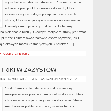
się wokół kosmetyków naturalnych. Strona może być
odbierana jako punkt odniesienia dla osób, które
interesują się naturalnym podejściem do urody. To
strona, która wpisuje się w rosnące zainteresowanie
kosmetykami o prostszym składzie. Polecamy
ralna pielęgnacja twarzy. Głównym motywem strony jest świat
.pl może zainteresować zarówno osoby prywatne, jak i
ują ciekawych marek kosmetycznych. Charakter […]
 I OSOBISTE HISTORIE
TRIKI WIZAŻYSTÓW
PROFESJONALNE
 2026
MOŻLIWOŚĆ KOMENTOWANIA
ZOSTAŁA WYŁĄCZONA
TRIKI
WIZAŻYSTÓW
Studio Veriss to tematyczny portal poświęcony
makijażowi oraz praktycznym poradom dla osób, które
chcą rozwijać swoje umiejętności makijażowe. Strona
ma charakter praktyczny i łączy w sobie tematy