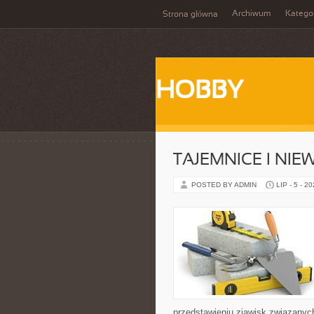
Archiwum
Katego
Strona główna
HOBBY
TAJEMNICE I NI
POSTED BY ADMIN
LIP - 5 - 2
przedstawieniu zjawisk związanyc