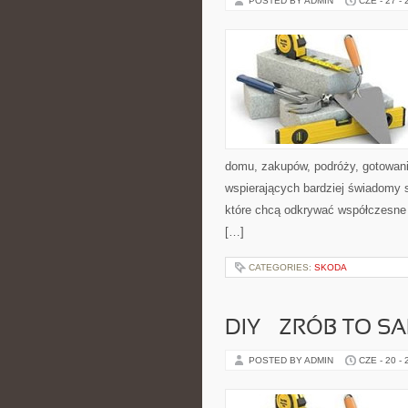
POSTED BY ADMIN
CZE - 27 -
domu, zakupów, podróży, gotowania
wspierających bardziej świadomy s
które chcą odkrywać współczesne 
[…]
CATEGORIES:
SKODA
DIY – ZRÓB TO S
POSTED BY ADMIN
CZE - 20 -