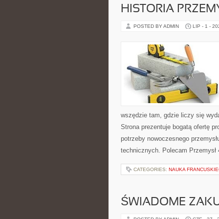
HISTORIA PRZEM
POSTED BY ADMIN
LIP - 1 - 2
wszędzie tam, gdzie liczy się w
Strona prezentuje bogatą ofertę pr
potrzeby nowoczesnego przemysłu
technicznych. Polecam Przemysł 4
CATEGORIES:
NAUKA FRANCUSKI
ŚWIADOME ZAK