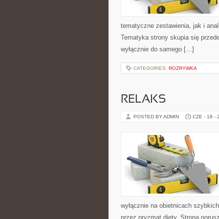
tematyczne zestawienia, jak i anal
Tematyka strony skupia się przede
wyłącznie do samego […]
CATEGORIES:
ROZRYWKA
RELAKS
POSTED BY ADMIN
CZE - 18 -
wyłącznie na obietnicach szybkich 
przez pryzmat diety. Strona poru