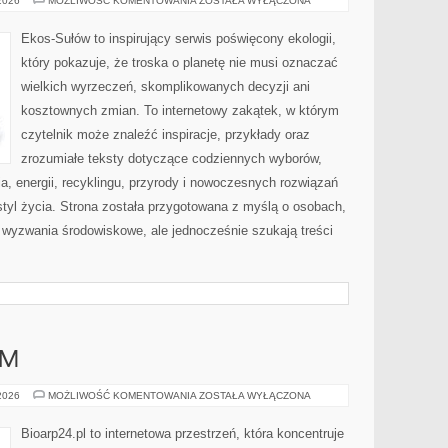
 2026
MOŻLIWOŚĆ KOMENTOWANIA
ZOSTAŁA WYŁĄCZONA
ZAKUPY
Ekos-Sułów to inspirujący serwis poświęcony ekologii,
który pokazuje, że troska o planetę nie musi oznaczać
wielkich wyrzeczeń, skomplikowanych decyzji ani
kosztownych zmian. To internetowy zakątek, w którym
czytelnik może znaleźć inspiracje, przykłady oraz
zrozumiałe teksty dotyczące codziennych wyborów,
, energii, recyklingu, przyrody i nowoczesnych rozwiązań
tyl życia. Strona została przygotowana z myślą o osobach,
wyzwania środowiskowe, ale jednocześnie szukają treści
AM
DIY
 2026
MOŻLIWOŚĆ KOMENTOWANIA
ZOSTAŁA WYŁĄCZONA
–
ZRÓB
TO
Bioarp24.pl to internetowa przestrzeń, która koncentruje
SAM