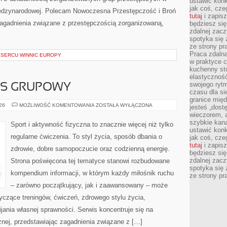
ustawić konk
jak coś, cze
międzynarodowej. Polecam Nowoczesna Przestępczość i Broń
tutaj
i zapisz
 zagadnienia związane z przestępczością zorganizowaną,
będziesz si
zdalnej zac
spotyka się 
ze strony p
Praca zdalna
SERCU WINNIC EUROPY
w praktyce c
kuchenny stó
elastycznoś
swojego ryt
ESS GRUPOWY
czasu dla sie
granice mię
AEROBIK
026
MOŻLIWOŚĆ KOMENTOWANIA
ZOSTAŁA WYŁĄCZONA
jesteś „dos
I
wieczorem, 
FITNESS
GRUPOWY
szybkie kana
Sport i aktywność fizyczna to znacznie więcej niż tylko
ustawić konk
regularne ćwiczenia. To styl życia, sposób dbania o
jak coś, cze
tutaj
i zapisz
zdrowie, dobre samopoczucie oraz codzienną energię.
będziesz si
zdalnej zac
Strona poświęcona tej tematyce stanowi rozbudowane
spotyka się 
kompendium informacji, w którym każdy miłośnik ruchu
ze strony p
– zarówno początkujący, jak i zaawansowany – może
yczące treningów, ćwiczeń, zdrowego stylu życia,
ania własnej sprawności. Serwis koncentruje się na
znej, przedstawiając zagadnienia związane z […]