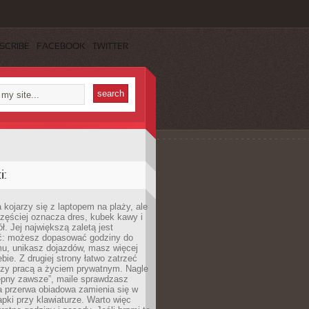
SCRIBE
FACEBOOK
TWITTER
:
 kojarzy się z laptopem na plaży, ale
zęściej oznacza dres, kubek kawy i
ł. Jej największą zaletą jest
ć: możesz dopasować godziny do
mu, unikasz dojazdów, masz więcej
bie. Z drugiej strony łatwo zatrzeć
dzy pracą a życiem prywatnym. Nagle
tępny zawsze”, maile sprawdzasz
a przerwa obiadowa zamienia się w
pki przy klawiaturze. Warto więc