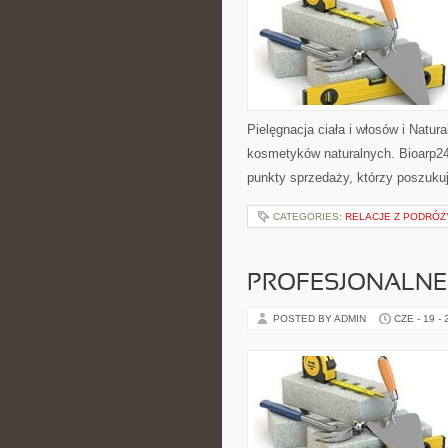
Pielęgnacja ciała i włosów i Natu
kosmetyków naturalnych. Bioarp24
punkty sprzedaży, którzy poszuk
CATEGORIES:
RELACJE Z PODRÓŻY
PROFESJONALNE 
POSTED BY ADMIN
CZE - 19 -