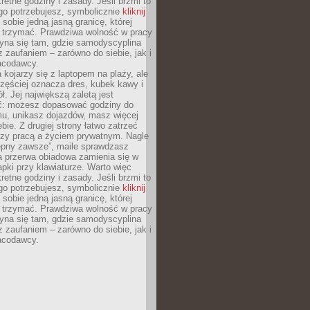
retne godziny i zasady. Jeśli brzmi to
go potrzebujesz, symbolicznie
kliknij
 sobie jedną jasną granicę, której
ę trzymać. Prawdziwa wolność w pracy
zyna się tam, gdzie samodyscyplina
z zaufaniem – zarówno do siebie, jak i
racodawcy.
 kojarzy się z laptopem na plaży, ale
zęściej oznacza dres, kubek kawy i
ł. Jej największą zaletą jest
ć: możesz dopasować godziny do
mu, unikasz dojazdów, masz więcej
bie. Z drugiej strony łatwo zatrzeć
dzy pracą a życiem prywatnym. Nagle
tępny zawsze”, maile sprawdzasz
a przerwa obiadowa zamienia się w
pki przy klawiaturze. Warto więc
retne godziny i zasady. Jeśli brzmi to
go potrzebujesz, symbolicznie
kliknij
 sobie jedną jasną granicę, której
ę trzymać. Prawdziwa wolność w pracy
zyna się tam, gdzie samodyscyplina
z zaufaniem – zarówno do siebie, jak i
racodawcy.