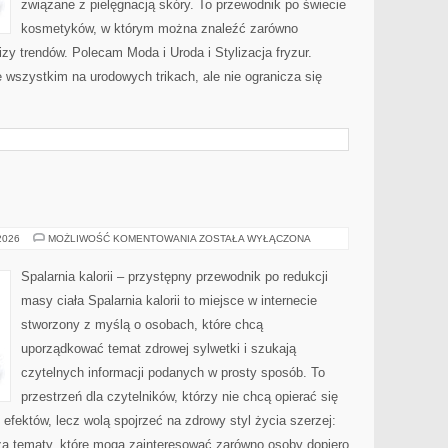
związane z pielęgnacją skóry. To przewodnik po świecie
kosmetyków, w którym można znaleźć zarówno
izy trendów. Polecam Moda i Uroda i Stylizacja fryzur.
 wszystkim na urodowych trikach, ale nie ogranicza się
RELAKS
 2026
MOŻLIWOŚĆ KOMENTOWANIA
ZOSTAŁA WYŁĄCZONA
Spalarnia kalorii – przystępny przewodnik po redukcji
masy ciała Spalarnia kalorii to miejsce w internecie
stworzony z myślą o osobach, które chcą
uporządkować temat zdrowej sylwetki i szukają
czytelnych informacji podanych w prosty sposób. To
przestrzeń dla czytelników, którzy nie chcą opierać się
efektów, lecz wolą spojrzeć na zdrowy styl życia szerzej:
sza tematy, które mogą zainteresować zarówno osoby dopiero