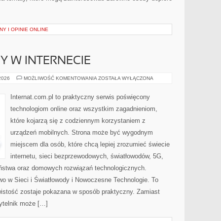
Y I OPINIE ONLINE
Y W INTERNECIE
NOWINKI
 2026
MOŻLIWOŚĆ KOMENTOWANIA
ZOSTAŁA WYŁĄCZONA
I
TRENDY
W
Internat.com.pl to praktyczny serwis poświęcony
INTERNECIE
technologiom online oraz wszystkim zagadnieniom,
które kojarzą się z codziennym korzystaniem z
urządzeń mobilnych. Strona może być wygodnym
miejscem dla osób, które chcą lepiej zrozumieć świecie
internetu, sieci bezprzewodowych, światłowodów, 5G,
eństwa oraz domowych rozwiązań technologicznych.
wo w Sieci i Światłowody i Nowoczesne Technologie. To
wistość zostaje pokazana w sposób praktyczny. Zamiast
ytelnik może […]