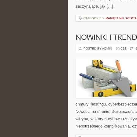
zaczynające, jak […]
CATEGORIES:
MARKETING SZEPTAN
NOWINKI I TREND
POSTED BY ADMIN
CZE - 17 -
chmury, hostingu, cyberbezpiecz
Nowości na stronie: Bezpieczeńst
witryna, w którym cyfrowa rzeczy
niepotrzebnego komplikowania, cz