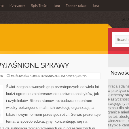
rie
Polecamy
Tagi
Tagi
Spis Treści
Zobacz także
SUB
EWYJAŚNIONE SPRAWY
Nowości
TAJEMNICE
026
MOŻLIWOŚĆ KOMENTOWANIA
ZOSTAŁA WYŁĄCZONA
I
NIEWYJAŚNIONE
SPRAWY
Praca zdalna
Świat zorganizowanych grup przestępczych od wielu lat
w praktyce c
budzi ogromne zainteresowanie zarówno analityków, jak
kuchenny stó
elastycznoś
i czytelników. Strona stanowi rozbudowane centrum
swojego ryt
wiedzy poświęcone mafii, ich ewolucji, organizacji, a
czasu dla sie
granice mię
także nowym formom przestępczości. Serwis prezentuje
jesteś „dos
wieczorem, 
temat w sposób edukacyjny, koncentrując się na
szybkie kana
h z działalnością zorganizowanych grup przestępczych w