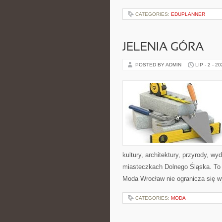
CATEGORIES:
EDUPLANNER
JELENIA GÓRA
POSTED BY ADMIN
LIP - 2 - 2
kultury, architektury, przyrody, w
miasteczkach Dolnego Śląska. To b
Moda Wrocław nie ogranicza się w
CATEGORIES:
MODA