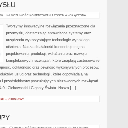
YSŁU
HISTORIA
026
MOŻLIWOŚĆ KOMENTOWANIA
ZOSTAŁA WYŁĄCZONA
PRZEMYSŁU
Tworzymy innowacyjne rozwiązania przeznaczone dla
przemysłu, dostarczając sprawdzone systemy oraz
urządzenia wykorzystujące technologię wysokiego
ciśnienia. Nasza działalność koncentruje się na
projektowaniu, produkcji, wdrażaniu oraz rozwoju
kompleksowych rozwiązań, które znajdują zastosowanie
ydajność, dokładność oraz pewność wykonywanych procesów.
oduktów, usług oraz technologii, które odpowiadają na
 i przedsiębiorstw poszukujących niezawodnych rozwiązań
.0 i Ciekawostki i Giganty Świata. Nasza […]
EGO – PODSTAWY
UPY
ŚWIADOME