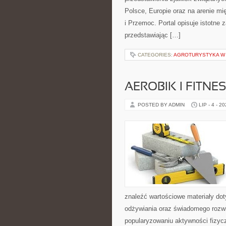
Polsce, Europie oraz na arenie 
i Przemoc. Portal opisuje istotne
przedstawiając […]
CATEGORIES:
AGROTURYSTYKA W 
AEROBIK I FITN
POSTED BY ADMIN
LIP - 4 - 2
znaleźć wartościowe materiały dot
odżywiania oraz świadomego rozwij
popularyzowaniu aktywności fizyc