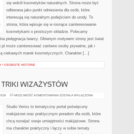
się wokół kosmetyków naturalnych. Strona może być
odbierana jako punkt odniesienia dla osób, które
interesują się naturalnym podejściem do urody. To
strona, która wpisuje się w rosnące zainteresowanie
kosmetykami o prostszym składzie. Polecamy
ralna pielęgnacja twarzy. Głównym motywem strony jest świat
.pl może zainteresować zarówno osoby prywatne, jak i
ują ciekawych marek kosmetycznych. Charakter […]
 I OSOBISTE HISTORIE
TRIKI WIZAŻYSTÓW
PROFESJONALNE
 2026
MOŻLIWOŚĆ KOMENTOWANIA
ZOSTAŁA WYŁĄCZONA
TRIKI
WIZAŻYSTÓW
Studio Veriss to tematyczny portal poświęcony
makijażowi oraz praktycznym poradom dla osób, które
chcą rozwijać swoje umiejętności makijażowe. Strona
ma charakter praktyczny i łączy w sobie tematy