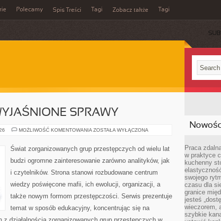
rie
Polecamy
Tagi
Tagi
Spis Treści
Zobacz także
SUB
EWYJAŚNIONE SPRAWY
Nowości
TAJEMNICE
026
MOŻLIWOŚĆ KOMENTOWANIA
ZOSTAŁA WYŁĄCZONA
I
NIEWYJAŚNIONE
SPRAWY
Praca zdalna
Świat zorganizowanych grup przestępczych od wielu lat
w praktyce c
budzi ogromne zainteresowanie zarówno analityków, jak
kuchenny stó
elastycznoś
i czytelników. Strona stanowi rozbudowane centrum
swojego ryt
wiedzy poświęcone mafii, ich ewolucji, organizacji, a
czasu dla sie
granice mię
także nowym formom przestępczości. Serwis prezentuje
jesteś „dos
wieczorem, 
temat w sposób edukacyjny, koncentrując się na
szybkie kana
h z działalnością zorganizowanych grup przestępczych w