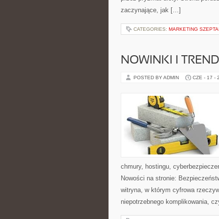
zaczynające, jak […]
CATEGORIES:
MARKETING SZEPTAN
NOWINKI I TREND
POSTED BY ADMIN
CZE - 17 -
chmury, hostingu, cyberbezpiecz
Nowości na stronie: Bezpieczeńst
witryna, w którym cyfrowa rzeczy
niepotrzebnego komplikowania, cz