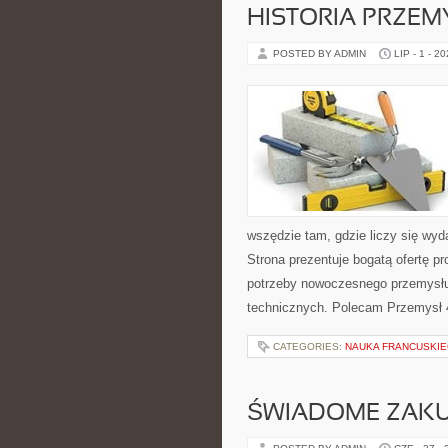
HISTORIA PRZEM
POSTED BY ADMIN
LIP - 1 - 2
wszędzie tam, gdzie liczy się w
Strona prezentuje bogatą ofertę pr
potrzeby nowoczesnego przemysłu
technicznych. Polecam Przemysł 4
CATEGORIES:
NAUKA FRANCUSKI
ŚWIADOME ZAK