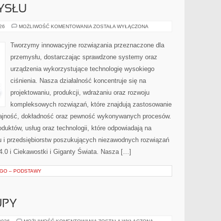
YSŁU
HISTORIA
026
MOŻLIWOŚĆ KOMENTOWANIA
ZOSTAŁA WYŁĄCZONA
PRZEMYSŁU
Tworzymy innowacyjne rozwiązania przeznaczone dla
przemysłu, dostarczając sprawdzone systemy oraz
urządzenia wykorzystujące technologię wysokiego
ciśnienia. Nasza działalność koncentruje się na
projektowaniu, produkcji, wdrażaniu oraz rozwoju
kompleksowych rozwiązań, które znajdują zastosowanie
ydajność, dokładność oraz pewność wykonywanych procesów.
oduktów, usług oraz technologii, które odpowiadają na
 i przedsiębiorstw poszukujących niezawodnych rozwiązań
.0 i Ciekawostki i Giganty Świata. Nasza […]
EGO – PODSTAWY
UPY
ŚWIADOME