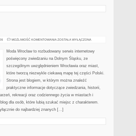
JELENIA
026
MOŻLIWOŚĆ KOMENTOWANIA
ZOSTAŁA WYŁĄCZONA
GÓRA
Moda Wrocław to rozbudowany serwis internetowy
poświęcony zwiedzaniu na Dolnym Śląsku, ze
szczególnym uwzględnieniem Wrocławia oraz miast,
które tworzą niezwykle ciekawą mapę tej części Polski.
Strona jest blogiem, w którym można znaleźć
praktyczne informacje dotyczące zwiedzania, historii,
ydarzeń, rekreacji oraz codziennego życia w miastach i
log dla osób, które lubią szukać miejsc z charakterem.
yłącznie do najbardziej znanych […]