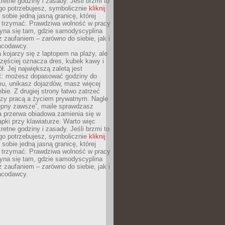
retne godziny i zasady. Jeśli brzmi to
go potrzebujesz, symbolicznie
kliknij
 sobie jedną jasną granicę, której
ę trzymać. Prawdziwa wolność w pracy
zyna się tam, gdzie samodyscyplina
z zaufaniem – zarówno do siebie, jak i
racodawcy.
 kojarzy się z laptopem na plaży, ale
zęściej oznacza dres, kubek kawy i
ł. Jej największą zaletą jest
ć: możesz dopasować godziny do
mu, unikasz dojazdów, masz więcej
bie. Z drugiej strony łatwo zatrzeć
dzy pracą a życiem prywatnym. Nagle
tępny zawsze”, maile sprawdzasz
a przerwa obiadowa zamienia się w
pki przy klawiaturze. Warto więc
retne godziny i zasady. Jeśli brzmi to
go potrzebujesz, symbolicznie
kliknij
 sobie jedną jasną granicę, której
ę trzymać. Prawdziwa wolność w pracy
zyna się tam, gdzie samodyscyplina
z zaufaniem – zarówno do siebie, jak i
racodawcy.