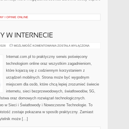
Y I OPINIE ONLINE
Y W INTERNECIE
NOWINKI
 2026
MOŻLIWOŚĆ KOMENTOWANIA
ZOSTAŁA WYŁĄCZONA
I
TRENDY
W
Internat.com.pl to praktyczny serwis poświęcony
INTERNECIE
technologiom online oraz wszystkim zagadnieniom,
które kojarzą się z codziennym korzystaniem z
urządzeń mobilnych. Strona może być wygodnym
miejscem dla osób, które chcą lepiej zrozumieć świecie
internetu, sieci bezprzewodowych, światłowodów, 5G,
eństwa oraz domowych rozwiązań technologicznych.
wo w Sieci i Światłowody i Nowoczesne Technologie. To
wistość zostaje pokazana w sposób praktyczny. Zamiast
ytelnik może […]