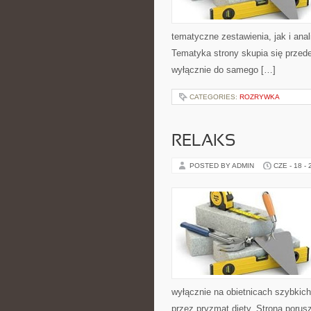
tematyczne zestawienia, jak i anal
Tematyka strony skupia się przede
wyłącznie do samego […]
CATEGORIES:
ROZRYWKA
RELAKS
POSTED BY ADMIN
CZE - 18 -
wyłącznie na obietnicach szybkich 
przez pryzmat diety. Strona poru