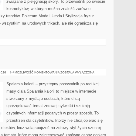
związane z pielęgnacją skóry. To przewodnik po świecie
kosmetyków, w którym można znaleźć zarówno
izy trendów. Polecam Moda i Uroda i Stylizacja fryzur.
 wszystkim na urodowych trikach, ale nie ogranicza się
RELAKS
 2026
MOŻLIWOŚĆ KOMENTOWANIA
ZOSTAŁA WYŁĄCZONA
Spalarnia kalorii – przystępny przewodnik po redukcji
masy ciała Spalarnia kalorii to miejsce w internecie
stworzony z myślą o osobach, które chcą
uporządkować temat zdrowej sylwetki i szukają
czytelnych informacji podanych w prosty sposób. To
przestrzeń dla czytelników, którzy nie chcą opierać się
efektów, lecz wolą spojrzeć na zdrowy styl życia szerzej:
sza tematy, które mogą zainteresować zarówno osoby dopiero