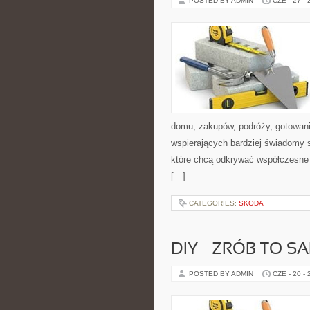
POSTED BY ADMIN
CZE - 27 -
domu, zakupów, podróży, gotowania
wspierających bardziej świadomy s
które chcą odkrywać współczesne 
[…]
CATEGORIES:
SKODA
DIY – ZRÓB TO S
POSTED BY ADMIN
CZE - 20 -