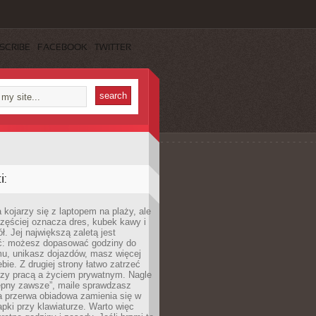
SCRIBE
FACEBOOK
TWITTER
:
 kojarzy się z laptopem na plaży, ale
zęściej oznacza dres, kubek kawy i
ł. Jej największą zaletą jest
ć: możesz dopasować godziny do
mu, unikasz dojazdów, masz więcej
bie. Z drugiej strony łatwo zatrzeć
dzy pracą a życiem prywatnym. Nagle
tępny zawsze”, maile sprawdzasz
a przerwa obiadowa zamienia się w
pki przy klawiaturze. Warto więc