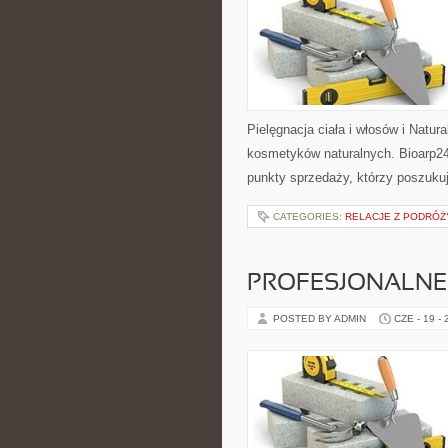
Pielęgnacja ciała i włosów i Natu
kosmetyków naturalnych. Bioarp24
punkty sprzedaży, którzy poszuk
CATEGORIES:
RELACJE Z PODRÓŻY
PROFESJONALNE 
POSTED BY ADMIN
CZE - 19 -