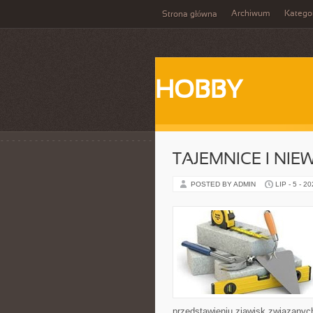
Archiwum
Katego
Strona główna
HOBBY
TAJEMNICE I NI
POSTED BY ADMIN
LIP - 5 - 2
przedstawieniu zjawisk związanyc