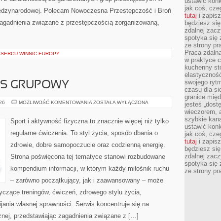
ustawić konk
jak coś, cze
międzynarodowej. Polecam Nowoczesna Przestępczość i Broń
tutaj
i zapisz
 zagadnienia związane z przestępczością zorganizowaną,
będziesz si
zdalnej zac
spotyka się 
ze strony p
Praca zdalna
SERCU WINNIC EUROPY
w praktyce c
kuchenny stó
elastycznoś
swojego ryt
ESS GRUPOWY
czasu dla sie
granice mię
AEROBIK
026
MOŻLIWOŚĆ KOMENTOWANIA
ZOSTAŁA WYŁĄCZONA
jesteś „dos
I
wieczorem, 
FITNESS
GRUPOWY
szybkie kana
Sport i aktywność fizyczna to znacznie więcej niż tylko
ustawić konk
regularne ćwiczenia. To styl życia, sposób dbania o
jak coś, cze
tutaj
i zapisz
zdrowie, dobre samopoczucie oraz codzienną energię.
będziesz si
zdalnej zac
Strona poświęcona tej tematyce stanowi rozbudowane
spotyka się 
kompendium informacji, w którym każdy miłośnik ruchu
ze strony p
– zarówno początkujący, jak i zaawansowany – może
yczące treningów, ćwiczeń, zdrowego stylu życia,
ania własnej sprawności. Serwis koncentruje się na
znej, przedstawiając zagadnienia związane z […]