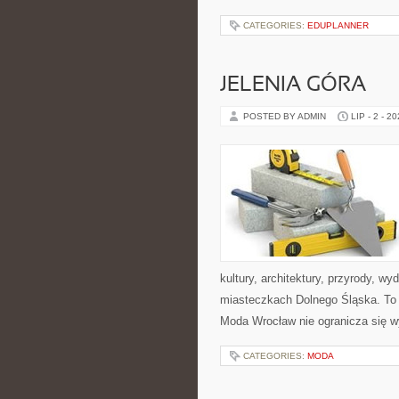
CATEGORIES:
EDUPLANNER
JELENIA GÓRA
POSTED BY ADMIN
LIP - 2 - 2
kultury, architektury, przyrody, w
miasteczkach Dolnego Śląska. To b
Moda Wrocław nie ogranicza się w
CATEGORIES:
MODA