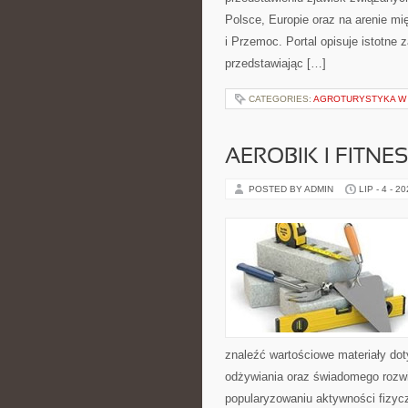
Polsce, Europie oraz na arenie 
i Przemoc. Portal opisuje istotne
przedstawiając […]
CATEGORIES:
AGROTURYSTYKA W 
AEROBIK I FITN
POSTED BY ADMIN
LIP - 4 - 2
znaleźć wartościowe materiały dot
odżywiania oraz świadomego rozwij
popularyzowaniu aktywności fizyc