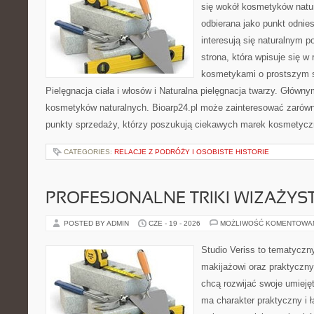
się wokół kosmetyków natu
odbierana jako punkt odnies
interesują się naturalnym p
strona, która wpisuje się w
kosmetykami o prostszym 
Pielęgnacja ciała i włosów i Naturalna pielęgnacja twarzy. Główn
kosmetyków naturalnych. Bioarp24.pl może zainteresować zarówn
punkty sprzedaży, którzy poszukują ciekawych marek kosmetycz
CATEGORIES:
RELACJE Z PODRÓŻY I OSOBISTE HISTORIE
PROFESJONALNE TRIKI WIZAŻY
POSTED BY ADMIN
CZE - 19 - 2026
MOŻLIWOŚĆ KOMENTOWA
Studio Veriss to tematyczn
makijażowi oraz praktyczn
chcą rozwijać swoje umieję
ma charakter praktyczny i 