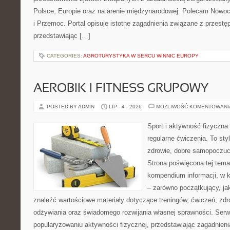
Polsce, Europie oraz na arenie międzynarodowej. Polecam Nowo
i Przemoc. Portal opisuje istotne zagadnienia związane z przest
przedstawiając […]
CATEGORIES:
AGROTURYSTYKA W SERCU WINNIC EUROPY
AEROBIK I FITNESS GRUPOWY
POSTED BY ADMIN
LIP - 4 - 2026
MOŻLIWOŚĆ KOMENTOWAN
Sport i aktywność fizyczna 
regularne ćwiczenia. To sty
zdrowie, dobre samopoczuci
Strona poświęcona tej tem
kompendium informacji, w k
– zarówno początkujący, j
znaleźć wartościowe materiały dotyczące treningów, ćwiczeń, zdr
odżywiania oraz świadomego rozwijania własnej sprawności. Serwi
popularyzowaniu aktywności fizycznej, przedstawiając zagadnien