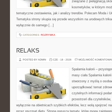
związane z pielęgnacją skó
kosmetyków, w którym moż
tematyczne zestawienia, jak i analizy trendów. Polecam Moda i Uro
Tematyka strony skupia się przede wszystkim na urodowych trikac
wyłącznie do samego […]
CATEGORIES:
ROZRYWKA
RELAKS
POSTED BY ADMIN
CZE - 18 - 2026
MOŻLIWOŚĆ KOMENTOWA
Spalarnia kalorii – przystę
masy ciała Spalarnia kalorii
stworzony z myślą o osoba
uporządkować temat zdrowej
czytelnych informacji poda
przestrzeń dla czytelników,
wyłącznie na obietnicach szybkich efektów, lecz wolą spojrzeć na
przez pryzmat diety. Strona porusza tematy, które mogą zainter