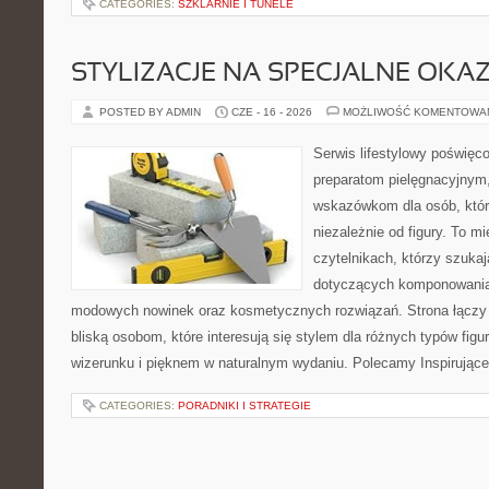
CATEGORIES:
SZKLARNIE I TUNELE
STYLIZACJE NA SPECJALNE OKAZ
POSTED BY ADMIN
CZE - 16 - 2026
MOŻLIWOŚĆ KOMENTOWA
Serwis lifestylowy poświęco
preparatom pielęgnacyjnym
wskazówkom dla osób, któr
niezależnie od figury. To m
czytelnikach, którzy szuka
dotyczących komponowania 
modowych nowinek oraz kosmetycznych rozwiązań. Strona łączy i
bliską osobom, które interesują się stylem dla różnych typów f
wizerunku i pięknem w naturalnym wydaniu. Polecamy Inspirujące
CATEGORIES:
PORADNIKI I STRATEGIE