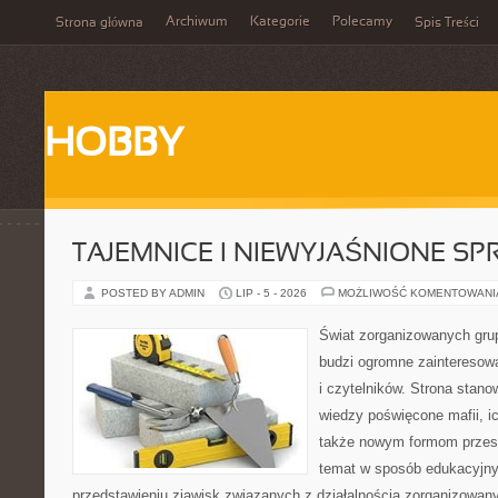
Archiwum
Kategorie
Polecamy
Strona główna
Spis Treści
HOBBY
TAJEMNICE I NIEWYJAŚNIONE S
POSTED BY ADMIN
LIP - 5 - 2026
MOŻLIWOŚĆ KOMENTOWAN
Świat zorganizowanych grup
budzi ogromne zainteresowa
i czytelników. Strona stan
wiedzy poświęcone mafii, ich
także nowym formom przest
temat w sposób edukacyjny,
przedstawieniu zjawisk związanych z działalnością zorganizowan