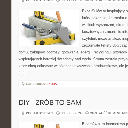
POSTED BY ADMIN
CZE - 27 - 2026
MOŻLIWOŚĆ KOMENTOWA
Ekos-Sułów to inspirujący s
który pokazuje, że troska 
wielkich wyrzeczeń, skompl
kosztownych zmian. To int
czytelnik może znaleźć insp
zrozumiałe teksty dotyczą
domu, zakupów, podróży, gotowania, energii, recyklingu, przyrod
wspierających bardziej świadomy styl życia. Strona została przy
które chcą odkrywać współczesne wyzwania środowiskowe, ale je
[…]
CATEGORIES:
SKODA
DIY – ZRÓB TO SAM
POSTED BY ADMIN
CZE - 20 - 2026
MOŻLIWOŚĆ KOMENTOWA
Bioarp24.pl to internetowa 