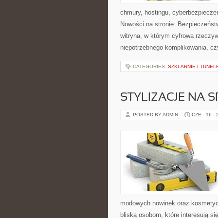
chmury, hostingu, cyberbezpiecz
Nowości na stronie: Bezpieczeńst
witryna, w którym cyfrowa rzeczy
niepotrzebnego komplikowania, cz
CATEGORIES:
SZKLARNIE I TUNEL
STYLIZACJE NA 
POSTED BY ADMIN
CZE - 16 -
modowych nowinek oraz kosmetyczn
bliską osobom, które interesują s