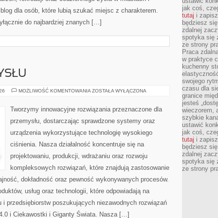
ustawić konk
jak coś, cze
log dla osób, które lubią szukać miejsc z charakterem.
tutaj
i zapisz
yłącznie do najbardziej znanych […]
będziesz si
zdalnej zac
spotyka się 
ze strony p
Praca zdalna
w praktyce c
kuchenny stó
YSŁU
elastycznoś
swojego ryt
czasu dla sie
HISTORIA
026
MOŻLIWOŚĆ KOMENTOWANIA
ZOSTAŁA WYŁĄCZONA
granice mię
PRZEMYSŁU
jesteś „dos
Tworzymy innowacyjne rozwiązania przeznaczone dla
wieczorem, 
szybkie kana
przemysłu, dostarczając sprawdzone systemy oraz
ustawić konk
jak coś, cze
urządzenia wykorzystujące technologię wysokiego
tutaj
i zapisz
ciśnienia. Nasza działalność koncentruje się na
będziesz si
zdalnej zac
projektowaniu, produkcji, wdrażaniu oraz rozwoju
spotyka się 
kompleksowych rozwiązań, które znajdują zastosowanie
ze strony p
ydajność, dokładność oraz pewność wykonywanych procesów.
oduktów, usług oraz technologii, które odpowiadają na
 i przedsiębiorstw poszukujących niezawodnych rozwiązań
.0 i Ciekawostki i Giganty Świata. Nasza […]