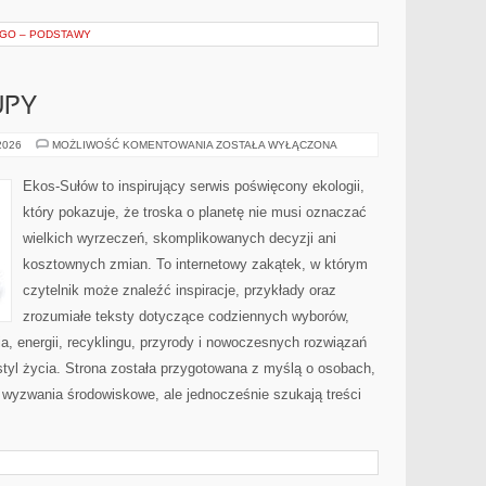
EGO – PODSTAWY
UPY
ŚWIADOME
 2026
MOŻLIWOŚĆ KOMENTOWANIA
ZOSTAŁA WYŁĄCZONA
ZAKUPY
Ekos-Sułów to inspirujący serwis poświęcony ekologii,
który pokazuje, że troska o planetę nie musi oznaczać
wielkich wyrzeczeń, skomplikowanych decyzji ani
kosztownych zmian. To internetowy zakątek, w którym
czytelnik może znaleźć inspiracje, przykłady oraz
zrozumiałe teksty dotyczące codziennych wyborów,
, energii, recyklingu, przyrody i nowoczesnych rozwiązań
tyl życia. Strona została przygotowana z myślą o osobach,
wyzwania środowiskowe, ale jednocześnie szukają treści