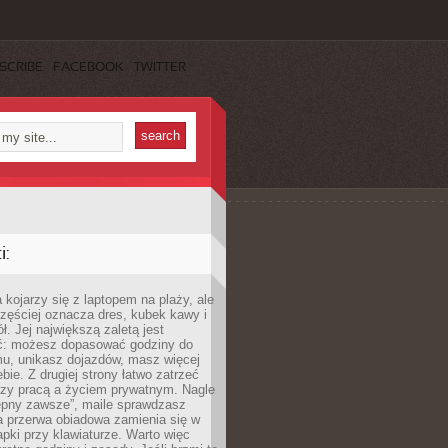
SCRIBE
FACEBOOK
TWITTER
:
 kojarzy się z laptopem na plaży, ale
zęściej oznacza dres, kubek kawy i
ł. Jej największą zaletą jest
ć: możesz dopasować godziny do
mu, unikasz dojazdów, masz więcej
bie. Z drugiej strony łatwo zatrzeć
dzy pracą a życiem prywatnym. Nagle
tępny zawsze”, maile sprawdzasz
a przerwa obiadowa zamienia się w
pki przy klawiaturze. Warto więc