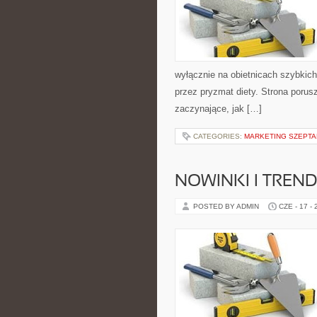
wyłącznie na obietnicach szybkich 
przez pryzmat diety. Strona poru
zaczynające, jak […]
CATEGORIES:
MARKETING SZEPTAN
NOWINKI I TREND
POSTED BY ADMIN
CZE - 17 -