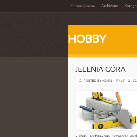
Archiwum
Katego
Strona główna
HOBBY
JELENIA GÓRA
POSTED BY ADMIN
LIP - 2 - 2
kultury, architektury, przyrody, w