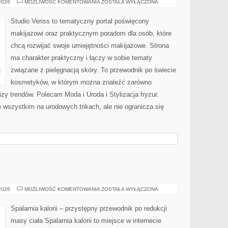
PROFESJONALNE
 2026
MOŻLIWOŚĆ KOMENTOWANIA
ZOSTAŁA WYŁĄCZONA
TRIKI
WIZAŻYSTÓW
Studio Veriss to tematyczny portal poświęcony
makijażowi oraz praktycznym poradom dla osób, które
chcą rozwijać swoje umiejętności makijażowe. Strona
ma charakter praktyczny i łączy w sobie tematy
związane z pielęgnacją skóry. To przewodnik po świecie
kosmetyków, w którym można znaleźć zarówno
izy trendów. Polecam Moda i Uroda i Stylizacja fryzur.
 wszystkim na urodowych trikach, ale nie ogranicza się
RELAKS
 2026
MOŻLIWOŚĆ KOMENTOWANIA
ZOSTAŁA WYŁĄCZONA
Spalarnia kalorii – przystępny przewodnik po redukcji
masy ciała Spalarnia kalorii to miejsce w internecie