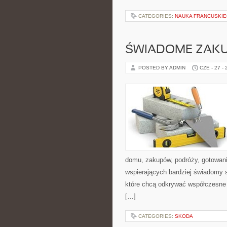
CATEGORIES:
NAUKA FRANCUSKI
ŚWIADOME ZAK
POSTED BY ADMIN
CZE - 27 -
domu, zakupów, podróży, gotowania
wspierających bardziej świadomy s
które chcą odkrywać współczesne 
[…]
CATEGORIES:
SKODA