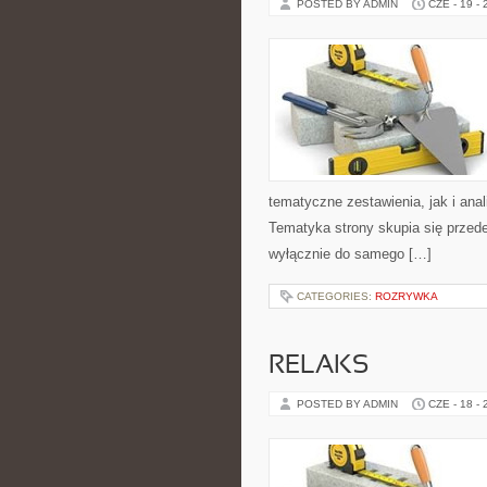
POSTED BY ADMIN
CZE - 19 -
tematyczne zestawienia, jak i anal
Tematyka strony skupia się przede
wyłącznie do samego […]
CATEGORIES:
ROZRYWKA
RELAKS
POSTED BY ADMIN
CZE - 18 -