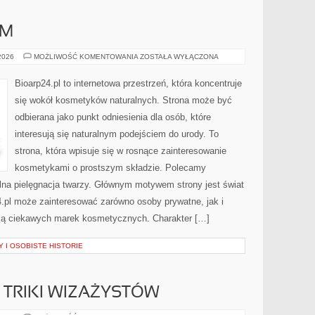
AM
DIY
 2026
MOŻLIWOŚĆ KOMENTOWANIA
ZOSTAŁA WYŁĄCZONA
–
ZRÓB
TO
Bioarp24.pl to internetowa przestrzeń, która koncentruje
SAM
się wokół kosmetyków naturalnych. Strona może być
odbierana jako punkt odniesienia dla osób, które
interesują się naturalnym podejściem do urody. To
strona, która wpisuje się w rosnące zainteresowanie
kosmetykami o prostszym składzie. Polecamy
ralna pielęgnacja twarzy. Głównym motywem strony jest świat
.pl może zainteresować zarówno osoby prywatne, jak i
ują ciekawych marek kosmetycznych. Charakter […]
 I OSOBISTE HISTORIE
TRIKI WIZAŻYSTÓW