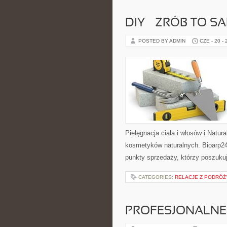
DIY – ZRÓB TO S
POSTED BY ADMIN
CZE - 20 -
Pielęgnacja ciała i włosów i Natu
kosmetyków naturalnych. Bioarp24
punkty sprzedaży, którzy poszuk
CATEGORIES:
RELACJE Z PODRÓŻY
PROFESJONALNE 