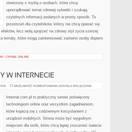
stworzony z myślą o osobach, które chcą
uporządkować temat zdrowej sylwetki i szukają
czytelnych informacji podanych w prosty sposób. To
przestrzeń dla czytelników, którzy nie chcą opierać się
efektów, lecz wolą spojrzeć na zdrowy styl życia szerzej:
sza tematy, które mogą zainteresować zarówno osoby dopiero
Y I OPINIE ONLINE
Y W INTERNECIE
NOWINKI
 2026
MOŻLIWOŚĆ KOMENTOWANIA
ZOSTAŁA WYŁĄCZONA
I
TRENDY
W
Internat.com.pl to praktyczny serwis poświęcony
INTERNECIE
technologiom online oraz wszystkim zagadnieniom,
które kojarzą się z codziennym korzystaniem z
urządzeń mobilnych. Strona może być wygodnym
miejscem dla osób, które chcą lepiej zrozumieć świecie