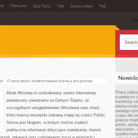
rie
Polecamy
Tagi
Tagi
Spis Treści
Zobacz także
SUB
Nowości
JELENIA
026
MOŻLIWOŚĆ KOMENTOWANIA
ZOSTAŁA WYŁĄCZONA
GÓRA
Praca zdalna
Moda Wrocław to rozbudowany serwis internetowy
w praktyce c
poświęcony zwiedzaniu na Dolnym Śląsku, ze
kuchenny stó
elastycznoś
szczególnym uwzględnieniem Wrocławia oraz miast,
swojego ryt
które tworzą niezwykle ciekawą mapę tej części Polski.
czasu dla sie
granice mię
Strona jest blogiem, w którym można znaleźć
jesteś „dos
wieczorem, 
praktyczne informacje dotyczące zwiedzania, historii,
szybkie kana
ydarzeń, rekreacji oraz codziennego życia w miastach i