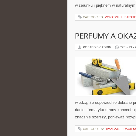
wizerunku i pięknem w naturalnym 
CATEGORIES:
PORADNIKI I STRAT
PERFUMY A OKA
POSTED BY ADMIN
CZE - 13 -
wiedzą, że odpowiednio dobrane pr
danie. Tematyka strony koncentruje
znacznie szerszy, ponieważ przyp
CATEGORIES:
HIMALAJE – DACH Ś