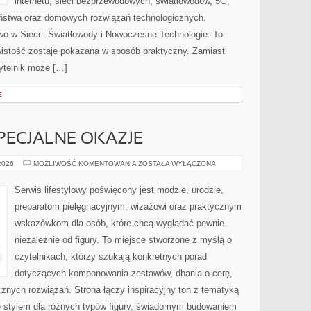
internetu, sieci bezprzewodowych, światłowodów, 5G,
eństwa oraz domowych rozwiązań technologicznych.
wo w Sieci i Światłowody i Nowoczesne Technologie. To
wistość zostaje pokazana w sposób praktyczny. Zamiast
ytelnik może […]
E
SPECJALNE OKAZJE
STYLIZACJE
 2026
MOŻLIWOŚĆ KOMENTOWANIA
ZOSTAŁA WYŁĄCZONA
NA
SPECJALNE
OKAZJE
Serwis lifestylowy poświęcony jest modzie, urodzie,
preparatom pielęgnacyjnym, wizażowi oraz praktycznym
wskazówkom dla osób, które chcą wyglądać pewnie
niezależnie od figury. To miejsce stworzone z myślą o
czytelnikach, którzy szukają konkretnych porad
dotyczących komponowania zestawów, dbania o cerę,
ych rozwiązań. Strona łączy inspiracyjny ton z tematyką
ię stylem dla różnych typów figury, świadomym budowaniem