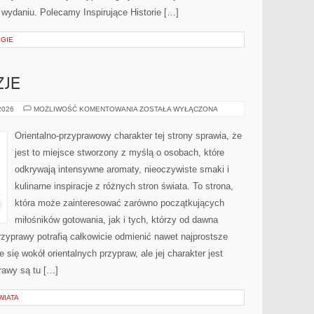
wydaniu. Polecamy Inspirujące Historie […]
EGIE
ZJE
PERFUMY
 2026
MOŻLIWOŚĆ KOMENTOWANIA
ZOSTAŁA WYŁĄCZONA
A
OKAZJE
Orientalno-przyprawowy charakter tej strony sprawia, że
jest to miejsce stworzony z myślą o osobach, które
odkrywają intensywne aromaty, nieoczywiste smaki i
kulinarne inspiracje z różnych stron świata. To strona,
która może zainteresować zarówno początkujących
miłośników gotowania, jak i tych, którzy od dawna
zyprawy potrafią całkowicie odmienić nawet najprostsze
 się wokół orientalnych przypraw, ale jej charakter jest
rawy są tu […]
WIATA