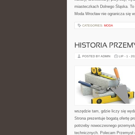
miasteczkach Dolnego Śląska. To b
Moda Wrocław nie ogranicza się w
CATEGORIES:
MODA
HISTORIA PRZEM
POSTED BY ADMIN
LIP - 1 - 2
wszędzie tam, gdzie liczy się w
Strona prezentuje bogatą ofertę pr
potrzeby nowoczesnego przemysłu
technicznych. Polecam Przemysł 4