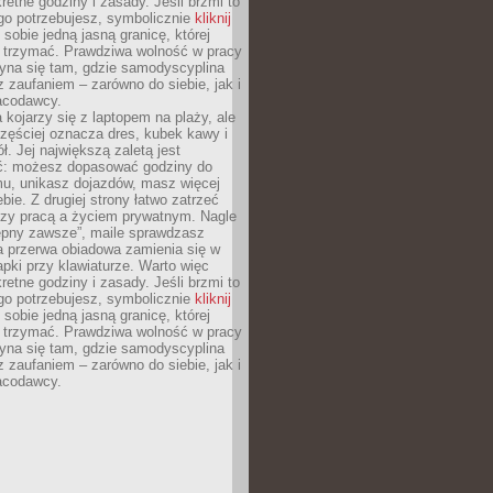
retne godziny i zasady. Jeśli brzmi to
go potrzebujesz, symbolicznie
kliknij
 sobie jedną jasną granicę, której
ę trzymać. Prawdziwa wolność w pracy
zyna się tam, gdzie samodyscyplina
z zaufaniem – zarówno do siebie, jak i
racodawcy.
 kojarzy się z laptopem na plaży, ale
zęściej oznacza dres, kubek kawy i
ł. Jej największą zaletą jest
ć: możesz dopasować godziny do
mu, unikasz dojazdów, masz więcej
bie. Z drugiej strony łatwo zatrzeć
dzy pracą a życiem prywatnym. Nagle
tępny zawsze”, maile sprawdzasz
a przerwa obiadowa zamienia się w
pki przy klawiaturze. Warto więc
retne godziny i zasady. Jeśli brzmi to
go potrzebujesz, symbolicznie
kliknij
 sobie jedną jasną granicę, której
ę trzymać. Prawdziwa wolność w pracy
zyna się tam, gdzie samodyscyplina
z zaufaniem – zarówno do siebie, jak i
racodawcy.