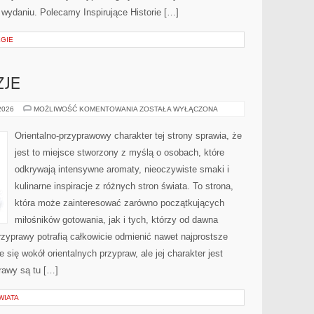
wydaniu. Polecamy Inspirujące Historie […]
EGIE
ZJE
PERFUMY
 2026
MOŻLIWOŚĆ KOMENTOWANIA
ZOSTAŁA WYŁĄCZONA
A
OKAZJE
Orientalno-przyprawowy charakter tej strony sprawia, że
jest to miejsce stworzony z myślą o osobach, które
odkrywają intensywne aromaty, nieoczywiste smaki i
kulinarne inspiracje z różnych stron świata. To strona,
która może zainteresować zarówno początkujących
miłośników gotowania, jak i tych, którzy od dawna
zyprawy potrafią całkowicie odmienić nawet najprostsze
 się wokół orientalnych przypraw, ale jej charakter jest
rawy są tu […]
WIATA