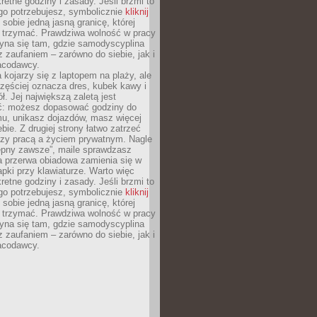
retne godziny i zasady. Jeśli brzmi to
go potrzebujesz, symbolicznie
kliknij
 sobie jedną jasną granicę, której
ę trzymać. Prawdziwa wolność w pracy
zyna się tam, gdzie samodyscyplina
z zaufaniem – zarówno do siebie, jak i
racodawcy.
 kojarzy się z laptopem na plaży, ale
zęściej oznacza dres, kubek kawy i
ł. Jej największą zaletą jest
ć: możesz dopasować godziny do
mu, unikasz dojazdów, masz więcej
bie. Z drugiej strony łatwo zatrzeć
dzy pracą a życiem prywatnym. Nagle
tępny zawsze”, maile sprawdzasz
a przerwa obiadowa zamienia się w
pki przy klawiaturze. Warto więc
retne godziny i zasady. Jeśli brzmi to
go potrzebujesz, symbolicznie
kliknij
 sobie jedną jasną granicę, której
ę trzymać. Prawdziwa wolność w pracy
zyna się tam, gdzie samodyscyplina
z zaufaniem – zarówno do siebie, jak i
racodawcy.