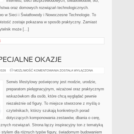
internetu, sieci bezprzewodowych, światłowodów, 5G,
eństwa oraz domowych rozwiązań technologicznych.
wo w Sieci i Światłowody i Nowoczesne Technologie. To
wistość zostaje pokazana w sposób praktyczny. Zamiast
ytelnik może […]
E
SPECJALNE OKAZJE
STYLIZACJE
 2026
MOŻLIWOŚĆ KOMENTOWANIA
ZOSTAŁA WYŁĄCZONA
NA
SPECJALNE
OKAZJE
Serwis lifestylowy poświęcony jest modzie, urodzie,
preparatom pielęgnacyjnym, wizażowi oraz praktycznym
wskazówkom dla osób, które chcą wyglądać pewnie
niezależnie od figury. To miejsce stworzone z myślą o
czytelnikach, którzy szukają konkretnych porad
dotyczących komponowania zestawów, dbania o cerę,
ych rozwiązań. Strona łączy inspiracyjny ton z tematyką
ię stylem dla różnych typów figury, świadomym budowaniem