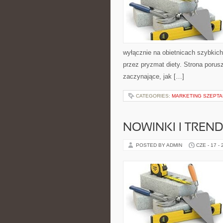
wyłącznie na obietnicach szybkich 
przez pryzmat diety. Strona poru
zaczynające, jak […]
CATEGORIES:
MARKETING SZEPTAN
NOWINKI I TREND
POSTED BY ADMIN
CZE - 17 -