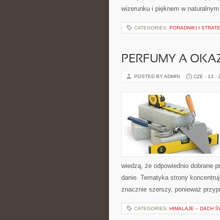
wizerunku i pięknem w naturalnym 
CATEGORIES:
PORADNIKI I STRAT
PERFUMY A OKA
POSTED BY ADMIN
CZE - 13 -
wiedzą, że odpowiednio dobrane pr
danie. Tematyka strony koncentruje
znacznie szerszy, ponieważ przyp
CATEGORIES:
HIMALAJE – DACH Ś