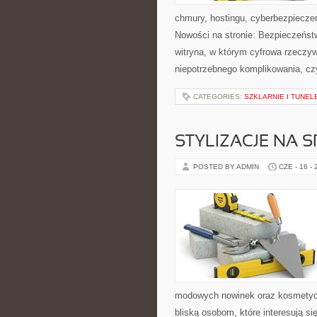
chmury, hostingu, cyberbezpiecz
Nowości na stronie: Bezpieczeńst
witryna, w którym cyfrowa rzeczy
niepotrzebnego komplikowania, cz
CATEGORIES:
SZKLARNIE I TUNEL
STYLIZACJE NA 
POSTED BY ADMIN
CZE - 16 -
modowych nowinek oraz kosmetyczn
bliską osobom, które interesują s