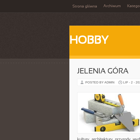
Archiwum
Katego
Strona główna
HOBBY
JELENIA GÓRA
POSTED BY ADMIN
LIP - 2 - 2
kultury, architektury, przyrody, w