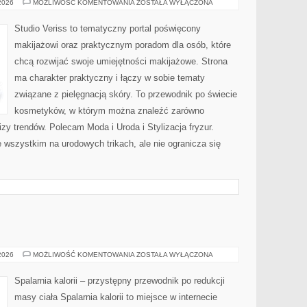
PROFESJONALNE
 2026
MOŻLIWOŚĆ KOMENTOWANIA
ZOSTAŁA WYŁĄCZONA
TRIKI
WIZAŻYSTÓW
Studio Veriss to tematyczny portal poświęcony
makijażowi oraz praktycznym poradom dla osób, które
chcą rozwijać swoje umiejętności makijażowe. Strona
ma charakter praktyczny i łączy w sobie tematy
związane z pielęgnacją skóry. To przewodnik po świecie
kosmetyków, w którym można znaleźć zarówno
izy trendów. Polecam Moda i Uroda i Stylizacja fryzur.
 wszystkim na urodowych trikach, ale nie ogranicza się
RELAKS
 2026
MOŻLIWOŚĆ KOMENTOWANIA
ZOSTAŁA WYŁĄCZONA
Spalarnia kalorii – przystępny przewodnik po redukcji
masy ciała Spalarnia kalorii to miejsce w internecie