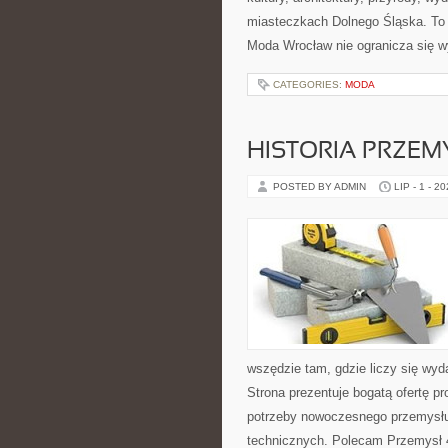
miasteczkach Dolnego Śląska. To b
Moda Wrocław nie ogranicza się w
CATEGORIES:
MODA
HISTORIA PRZEM
POSTED BY ADMIN
LIP - 1 - 2
wszędzie tam, gdzie liczy się w
Strona prezentuje bogatą ofertę pr
potrzeby nowoczesnego przemysłu
technicznych. Polecam Przemysł 4