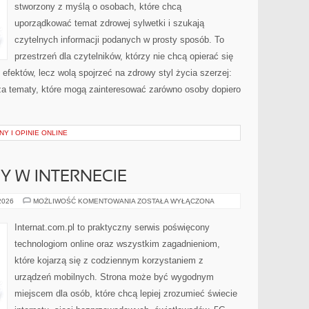
stworzony z myślą o osobach, które chcą
uporządkować temat zdrowej sylwetki i szukają
czytelnych informacji podanych w prosty sposób. To
przestrzeń dla czytelników, którzy nie chcą opierać się
efektów, lecz wolą spojrzeć na zdrowy styl życia szerzej:
sza tematy, które mogą zainteresować zarówno osoby dopiero
Y I OPINIE ONLINE
Y W INTERNECIE
NOWINKI
 2026
MOŻLIWOŚĆ KOMENTOWANIA
ZOSTAŁA WYŁĄCZONA
I
TRENDY
W
Internat.com.pl to praktyczny serwis poświęcony
INTERNECIE
technologiom online oraz wszystkim zagadnieniom,
które kojarzą się z codziennym korzystaniem z
urządzeń mobilnych. Strona może być wygodnym
miejscem dla osób, które chcą lepiej zrozumieć świecie