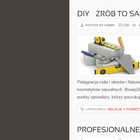
DIY – ZRÓB TO S
POSTED BY ADMIN
CZE - 20 -
Pielęgnacja ciała i włosów i Natu
kosmetyków naturalnych. Bioarp24
punkty sprzedaży, którzy poszuk
CATEGORIES:
RELACJE Z PODRÓŻY
PROFESJONALNE 