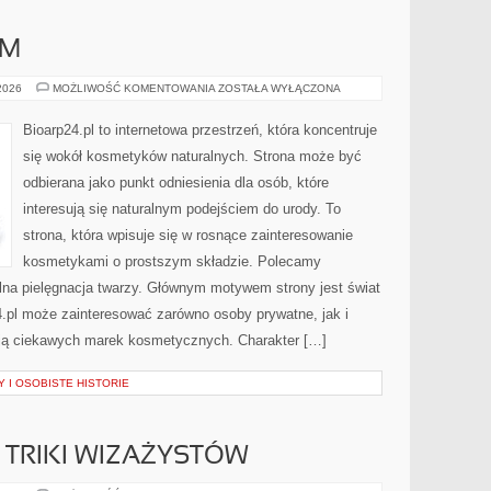
AM
DIY
 2026
MOŻLIWOŚĆ KOMENTOWANIA
ZOSTAŁA WYŁĄCZONA
–
ZRÓB
TO
Bioarp24.pl to internetowa przestrzeń, która koncentruje
SAM
się wokół kosmetyków naturalnych. Strona może być
odbierana jako punkt odniesienia dla osób, które
interesują się naturalnym podejściem do urody. To
strona, która wpisuje się w rosnące zainteresowanie
kosmetykami o prostszym składzie. Polecamy
ralna pielęgnacja twarzy. Głównym motywem strony jest świat
.pl może zainteresować zarówno osoby prywatne, jak i
ują ciekawych marek kosmetycznych. Charakter […]
 I OSOBISTE HISTORIE
TRIKI WIZAŻYSTÓW