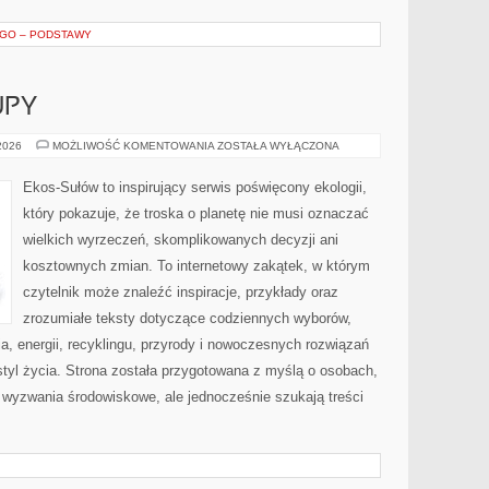
EGO – PODSTAWY
UPY
ŚWIADOME
 2026
MOŻLIWOŚĆ KOMENTOWANIA
ZOSTAŁA WYŁĄCZONA
ZAKUPY
Ekos-Sułów to inspirujący serwis poświęcony ekologii,
który pokazuje, że troska o planetę nie musi oznaczać
wielkich wyrzeczeń, skomplikowanych decyzji ani
kosztownych zmian. To internetowy zakątek, w którym
czytelnik może znaleźć inspiracje, przykłady oraz
zrozumiałe teksty dotyczące codziennych wyborów,
, energii, recyklingu, przyrody i nowoczesnych rozwiązań
tyl życia. Strona została przygotowana z myślą o osobach,
wyzwania środowiskowe, ale jednocześnie szukają treści