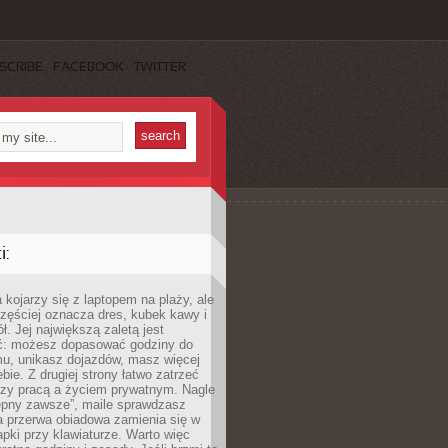
SCRIBE
FACEBOOK
TWITTER
:
 kojarzy się z laptopem na plaży, ale
zęściej oznacza dres, kubek kawy i
ł. Jej największą zaletą jest
ć: możesz dopasować godziny do
mu, unikasz dojazdów, masz więcej
bie. Z drugiej strony łatwo zatrzeć
dzy pracą a życiem prywatnym. Nagle
tępny zawsze”, maile sprawdzasz
a przerwa obiadowa zamienia się w
pki przy klawiaturze. Warto więc