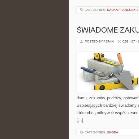
CATEGORIES:
NAUKA FRANCUSKI
ŚWIADOME ZAK
POSTED BY ADMIN
CZE - 27 -
domu, zakupów, podróży, gotowania
wspierających bardziej świadomy s
które chcą odkrywać współczesne 
[…]
CATEGORIES:
SKODA