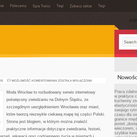
rie
Polecamy
Tagi
Tagi
Spis Treści
Zobacz także
SUB
Nowości
JELENIA
026
MOŻLIWOŚĆ KOMENTOWANIA
ZOSTAŁA WYŁĄCZONA
GÓRA
Praca zdalna
Moda Wrocław to rozbudowany serwis internetowy
w praktyce c
poświęcony zwiedzaniu na Dolnym Śląsku, ze
kuchenny stó
elastycznoś
szczególnym uwzględnieniem Wrocławia oraz miast,
swojego ryt
które tworzą niezwykle ciekawą mapę tej części Polski.
czasu dla sie
granice mię
Strona jest blogiem, w którym można znaleźć
jesteś „dos
wieczorem, 
praktyczne informacje dotyczące zwiedzania, historii,
szybkie kana
ydarzeń, rekreacji oraz codziennego życia w miastach i