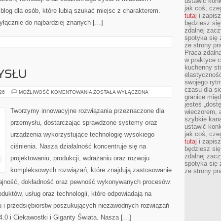
ustawić konk
jak coś, cze
log dla osób, które lubią szukać miejsc z charakterem.
tutaj
i zapisz
yłącznie do najbardziej znanych […]
będziesz si
zdalnej zac
spotyka się 
ze strony p
Praca zdalna
w praktyce c
kuchenny stó
YSŁU
elastycznoś
swojego ryt
czasu dla sie
HISTORIA
026
MOŻLIWOŚĆ KOMENTOWANIA
ZOSTAŁA WYŁĄCZONA
granice mię
PRZEMYSŁU
jesteś „dos
Tworzymy innowacyjne rozwiązania przeznaczone dla
wieczorem, 
szybkie kana
przemysłu, dostarczając sprawdzone systemy oraz
ustawić konk
jak coś, cze
urządzenia wykorzystujące technologię wysokiego
tutaj
i zapisz
ciśnienia. Nasza działalność koncentruje się na
będziesz si
zdalnej zac
projektowaniu, produkcji, wdrażaniu oraz rozwoju
spotyka się 
kompleksowych rozwiązań, które znajdują zastosowanie
ze strony p
ydajność, dokładność oraz pewność wykonywanych procesów.
oduktów, usług oraz technologii, które odpowiadają na
 i przedsiębiorstw poszukujących niezawodnych rozwiązań
.0 i Ciekawostki i Giganty Świata. Nasza […]