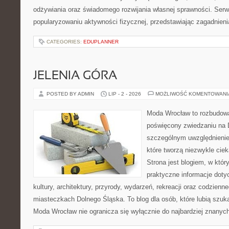
odżywiania oraz świadomego rozwijania własnej sprawności. Serwi
popularyzowaniu aktywności fizycznej, przedstawiając zagadnien
CATEGORIES:
EDUPLANNER
JELENIA GÓRA
POSTED BY ADMIN
LIP - 2 - 2026
MOŻLIWOŚĆ KOMENTOWAN
Moda Wrocław to rozbudowa
poświęcony zwiedzaniu na 
szczególnym uwzględnienie
które tworzą niezwykle cie
Strona jest blogiem, w któ
praktyczne informacje dotyc
kultury, architektury, przyrody, wydarzeń, rekreacji oraz codzienn
miasteczkach Dolnego Śląska. To blog dla osób, które lubią szuk
Moda Wrocław nie ogranicza się wyłącznie do najbardziej znanyc