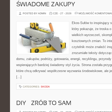
ŚWIADOME ZAKUPY
POSTED BY ADMIN
CZE - 27 - 2026
MOŻLIWOŚĆ KOMENTOWA
Ekos-Sułów to inspirujący s
który pokazuje, że troska 
wielkich wyrzeczeń, skompl
kosztownych zmian. To int
czytelnik może znaleźć insp
zrozumiałe teksty dotyczą
domu, zakupów, podróży, gotowania, energii, recyklingu, przyrod
wspierających bardziej świadomy styl życia. Strona została przy
które chcą odkrywać współczesne wyzwania środowiskowe, ale je
[…]
CATEGORIES:
SKODA
DIY – ZRÓB TO SAM