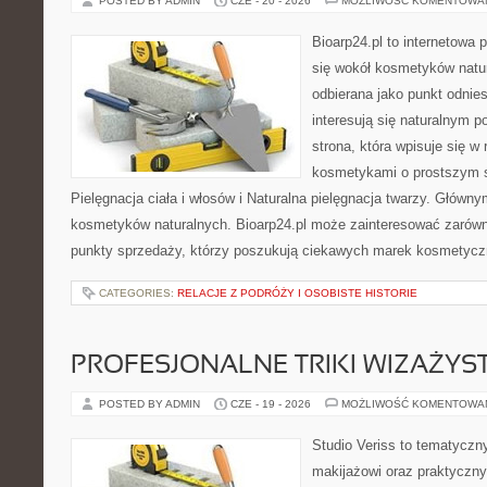
POSTED BY ADMIN
CZE - 20 - 2026
MOŻLIWOŚĆ KOMENTOWA
Bioarp24.pl to internetowa 
się wokół kosmetyków natu
odbierana jako punkt odnies
interesują się naturalnym p
strona, która wpisuje się w
kosmetykami o prostszym 
Pielęgnacja ciała i włosów i Naturalna pielęgnacja twarzy. Główn
kosmetyków naturalnych. Bioarp24.pl może zainteresować zarówn
punkty sprzedaży, którzy poszukują ciekawych marek kosmetycz
CATEGORIES:
RELACJE Z PODRÓŻY I OSOBISTE HISTORIE
PROFESJONALNE TRIKI WIZAŻY
POSTED BY ADMIN
CZE - 19 - 2026
MOŻLIWOŚĆ KOMENTOWA
Studio Veriss to tematyczn
makijażowi oraz praktyczn