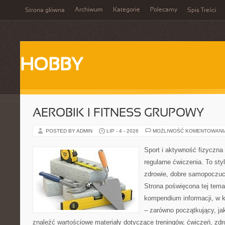
Archiwum
Kategorie
Polecamy
Strona główna
Spis Treści
HOBBY
AEROBIK I FITNESS GRUPOWY
POSTED BY ADMIN
LIP - 4 - 2026
MOŻLIWOŚĆ KOMENTOWAN
Sport i aktywność fizyczna 
regularne ćwiczenia. To sty
zdrowie, dobre samopoczuci
Strona poświęcona tej tem
kompendium informacji, w k
– zarówno początkujący, j
znaleźć wartościowe materiały dotyczące treningów, ćwiczeń, zdr