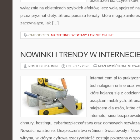
przestrzeń dla czytelników,
wyłącznie na obietnicach szybkich efektów, lecz wolą spojrzeć na
przez pryzmat diety. Strona porusza tematy, które mogą zainter
zaczynające, jak […]
CATEGORIES:
MARKETING SZEPTANY I OPINIE ONLINE
NOWINKI I TRENDY W INTERNECI
POSTED BY ADMIN
CZE - 17 - 2026
MOŻLIWOŚĆ KOMENTOWA
Internat.com.pl to praktyc
technologiom online oraz 
które kojarzą się z codzie
urządzeń mobilnych. Stro
miejscem dla osób, które c
internetu, sieci bezprzewo
chmury, hostingu, cyberbezpieczeństwa oraz domowych rozwiąza
Nowości na stronie: Bezpieczeństwo w Sieci i Światłowody i Now
witryna, w którym cyfrowa rzeczywistość zostaje pokazana w spo