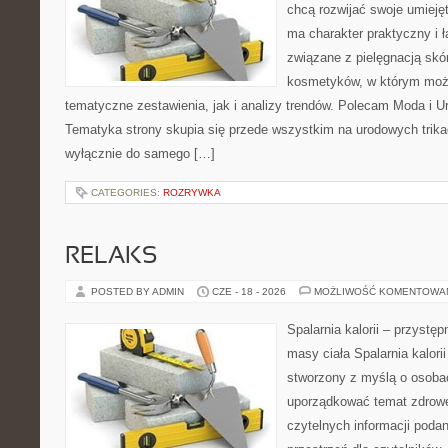
chcą rozwijać swoje umieję
ma charakter praktyczny i 
związane z pielęgnacją skó
kosmetyków, w którym moż
tematyczne zestawienia, jak i analizy trendów. Polecam Moda i Uro
Tematyka strony skupia się przede wszystkim na urodowych trikac
wyłącznie do samego […]
CATEGORIES:
ROZRYWKA
RELAKS
POSTED BY ADMIN
CZE - 18 - 2026
MOŻLIWOŚĆ KOMENTOWA
Spalarnia kalorii – przystę
masy ciała Spalarnia kalorii
stworzony z myślą o osoba
uporządkować temat zdrowej
czytelnych informacji poda