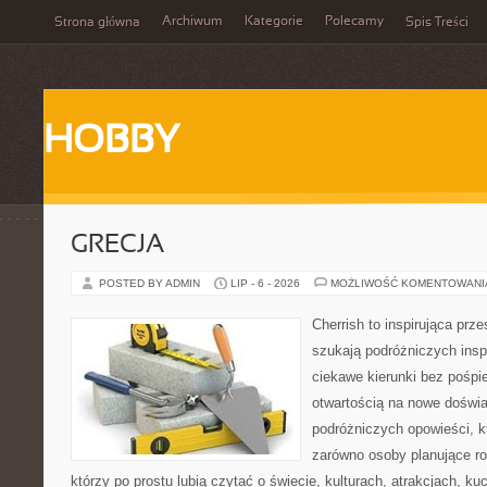
Archiwum
Kategorie
Polecamy
Strona główna
Spis Treści
HOBBY
GRECJA
POSTED BY ADMIN
LIP - 6 - 2026
MOŻLIWOŚĆ KOMENTOWAN
Cherrish to inspirująca prze
szukają podróżniczych insp
ciekawe kierunki bez pośpi
otwartością na nowe doświa
podróżniczych opowieści, 
zarówno osoby planujące rod
którzy po prostu lubią czytać o świecie, kulturach, atrakcjach, kuch