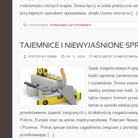
codzienności różnych krajów. Strona łączy w sobie praktyczne w
przystępnym sposobem opowiadania, dzięki czemu można tu […]
CATEGORIES:
PORADNIKI UŻYTKOWNIKA
TAJEMNICE I NIEWYJAŚNIONE S
POSTED BY ADMIN
LIP - 5 - 2026
MOŻLIWOŚĆ KOMENTOWAN
Świat zorganizowanych grup
budzi ogromne zainteresowa
i czytelników. Strona stan
wiedzy poświęcone mafii, ich
także nowym formom przest
temat w sposób edukacyjny,
przedstawieniu zjawisk związanych z działalnością zorganizowan
Polsce, Europie oraz na arenie międzynarodowej. Polecam Nowo
i Przemoc. Portal opisuje istotne zagadnienia związane z przest
przedstawiając […]