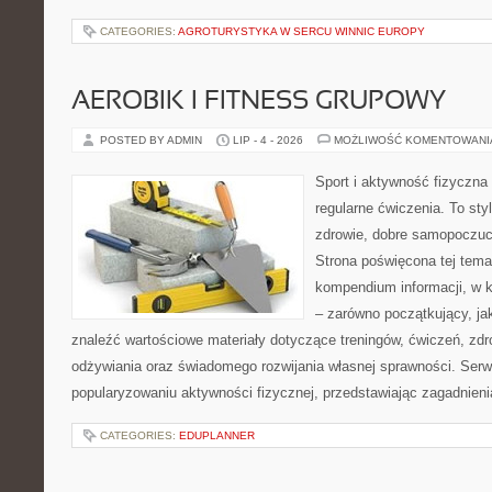
CATEGORIES:
AGROTURYSTYKA W SERCU WINNIC EUROPY
AEROBIK I FITNESS GRUPOWY
POSTED BY ADMIN
LIP - 4 - 2026
MOŻLIWOŚĆ KOMENTOWAN
Sport i aktywność fizyczna 
regularne ćwiczenia. To sty
zdrowie, dobre samopoczuci
Strona poświęcona tej tem
kompendium informacji, w k
– zarówno początkujący, j
znaleźć wartościowe materiały dotyczące treningów, ćwiczeń, zdr
odżywiania oraz świadomego rozwijania własnej sprawności. Serwi
popularyzowaniu aktywności fizycznej, przedstawiając zagadnien
CATEGORIES:
EDUPLANNER