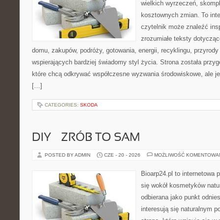
wielkich wyrzeczeń, skompl
kosztownych zmian. To int
czytelnik może znaleźć insp
zrozumiałe teksty dotyczą
domu, zakupów, podróży, gotowania, energii, recyklingu, przyrod
wspierających bardziej świadomy styl życia. Strona została przy
które chcą odkrywać współczesne wyzwania środowiskowe, ale je
[…]
CATEGORIES:
SKODA
DIY – ZRÓB TO SAM
POSTED BY ADMIN
CZE - 20 - 2026
MOŻLIWOŚĆ KOMENTOWA
Bioarp24.pl to internetowa 
się wokół kosmetyków natu
odbierana jako punkt odnies
interesują się naturalnym p