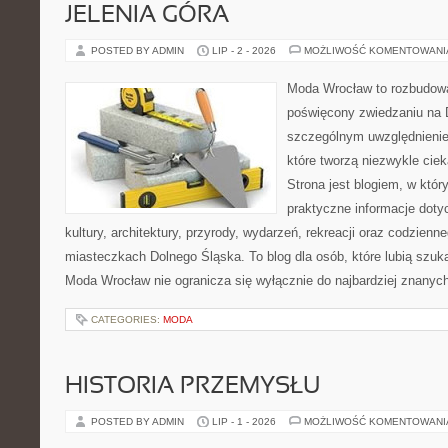
JELENIA GÓRA
POSTED BY ADMIN
LIP - 2 - 2026
MOŻLIWOŚĆ KOMENTOWAN
Moda Wrocław to rozbudowa
poświęcony zwiedzaniu na 
szczególnym uwzględnienie
które tworzą niezwykle cie
Strona jest blogiem, w któ
praktyczne informacje dotyc
kultury, architektury, przyrody, wydarzeń, rekreacji oraz codzienn
miasteczkach Dolnego Śląska. To blog dla osób, które lubią szuk
Moda Wrocław nie ogranicza się wyłącznie do najbardziej znanyc
CATEGORIES:
MODA
HISTORIA PRZEMYSŁU
POSTED BY ADMIN
LIP - 1 - 2026
MOŻLIWOŚĆ KOMENTOWAN