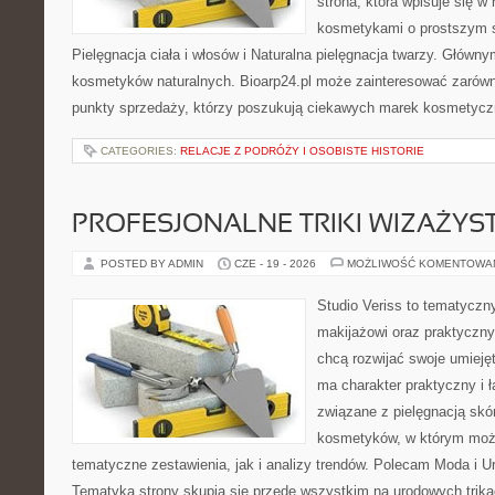
strona, która wpisuje się w
kosmetykami o prostszym 
Pielęgnacja ciała i włosów i Naturalna pielęgnacja twarzy. Główn
kosmetyków naturalnych. Bioarp24.pl może zainteresować zarówn
punkty sprzedaży, którzy poszukują ciekawych marek kosmetycz
CATEGORIES:
RELACJE Z PODRÓŻY I OSOBISTE HISTORIE
PROFESJONALNE TRIKI WIZAŻY
POSTED BY ADMIN
CZE - 19 - 2026
MOŻLIWOŚĆ KOMENTOWA
Studio Veriss to tematyczn
makijażowi oraz praktyczn
chcą rozwijać swoje umieję
ma charakter praktyczny i 
związane z pielęgnacją skó
kosmetyków, w którym moż
tematyczne zestawienia, jak i analizy trendów. Polecam Moda i Uro
Tematyka strony skupia się przede wszystkim na urodowych trikac