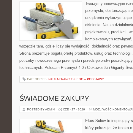
Tworzymy innowacyjne rozw
przemysłu, dostarczając s
urządzenia wykorzystujące
ciśnienia. Nasza działalnoś
projektowaniu, produkcji, w
kompleksowych rozwiązań, 
wszędzie tam, gdzie liczy się wydajność, dokładność oraz pew
Strona prezentuje bogatą ofertę produktów, usług oraz technologii
potrzeby nowoczesnego przemysłu i przedsiębiorstw poszukując
technicznych. Polecam Przemysł 4.0 i Ciekawostki i Giganty Świ
CATEGORIES:
NAUKA FRANCUSKIEGO – PODSTAWY
ŚWIADOME ZAKUPY
POSTED BY ADMIN
CZE - 27 - 2026
MOŻLIWOŚĆ KOMENTOWA
Ekos-Sułów to inspirujący s
który pokazuje, że troska 