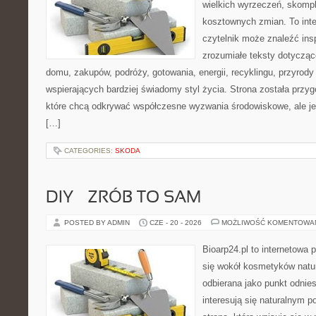
wielkich wyrzeczeń, skompl
kosztownych zmian. To int
czytelnik może znaleźć insp
zrozumiałe teksty dotyczą
domu, zakupów, podróży, gotowania, energii, recyklingu, przyrod
wspierających bardziej świadomy styl życia. Strona została przy
które chcą odkrywać współczesne wyzwania środowiskowe, ale je
[…]
CATEGORIES:
SKODA
DIY – ZRÓB TO SAM
POSTED BY ADMIN
CZE - 20 - 2026
MOŻLIWOŚĆ KOMENTOWA
Bioarp24.pl to internetowa 
się wokół kosmetyków natu
odbierana jako punkt odnies
interesują się naturalnym p