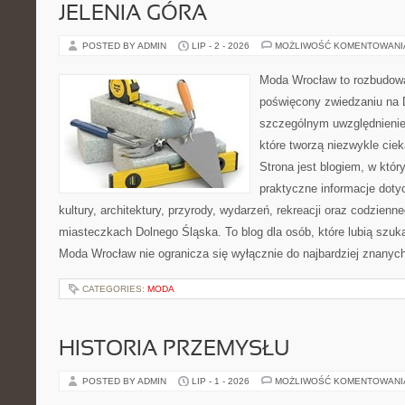
JELENIA GÓRA
POSTED BY ADMIN
LIP - 2 - 2026
MOŻLIWOŚĆ KOMENTOWAN
Moda Wrocław to rozbudowa
poświęcony zwiedzaniu na 
szczególnym uwzględnienie
które tworzą niezwykle cie
Strona jest blogiem, w któ
praktyczne informacje dotyc
kultury, architektury, przyrody, wydarzeń, rekreacji oraz codzienn
miasteczkach Dolnego Śląska. To blog dla osób, które lubią szuk
Moda Wrocław nie ogranicza się wyłącznie do najbardziej znanyc
CATEGORIES:
MODA
HISTORIA PRZEMYSŁU
POSTED BY ADMIN
LIP - 1 - 2026
MOŻLIWOŚĆ KOMENTOWAN