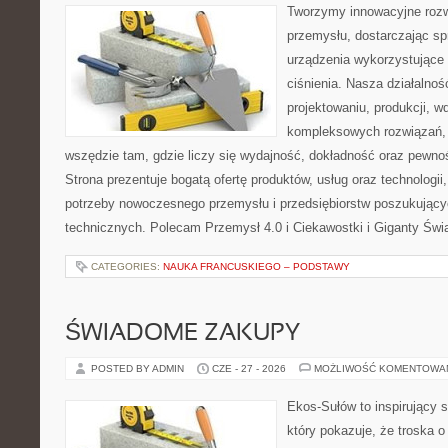
Tworzymy innowacyjne rozw
przemysłu, dostarczając s
urządzenia wykorzystujące
ciśnienia. Nasza działalnoś
projektowaniu, produkcji, w
kompleksowych rozwiązań, 
wszędzie tam, gdzie liczy się wydajność, dokładność oraz pew
Strona prezentuje bogatą ofertę produktów, usług oraz technologii
potrzeby nowoczesnego przemysłu i przedsiębiorstw poszukując
technicznych. Polecam Przemysł 4.0 i Ciekawostki i Giganty Świ
CATEGORIES:
NAUKA FRANCUSKIEGO – PODSTAWY
ŚWIADOME ZAKUPY
POSTED BY ADMIN
CZE - 27 - 2026
MOŻLIWOŚĆ KOMENTOWA
Ekos-Sułów to inspirujący s
który pokazuje, że troska 