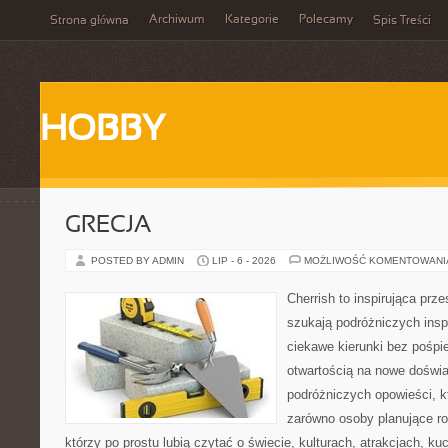
Archiwum
Kategorie
Polecamy
Strona główna
Spis Treści
HOBBY
GRECJA
POSTED BY ADMIN
LIP - 6 - 2026
MOŻLIWOŚĆ KOMENTOWAN
Cherrish to inspirująca prze
szukają podróżniczych insp
ciekawe kierunki bez pośpi
otwartością na nowe doświa
podróżniczych opowieści, 
zarówno osoby planujące rod
którzy po prostu lubią czytać o świecie, kulturach, atrakcjach, kuch