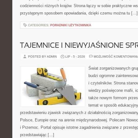
codzienności różnych krajów. Strona łączy w sobie praktyczne w
przystępnym sposobem opowiadania, dzięki czemu można tu […]
CATEGORIES:
PORADNIKI UŻYTKOWNIKA
TAJEMNICE I NIEWYJAŚNIONE S
POSTED BY ADMIN
LIP - 5 - 2026
MOŻLIWOŚĆ KOMENTOWAN
Świat zorganizowanych grup
budzi ogromne zainteresowa
i czytelników. Strona stan
wiedzy poświęcone mafii, ich
także nowym formom przest
temat w sposób edukacyjny,
przedstawieniu zjawisk związanych z działalnością zorganizowan
Polsce, Europie oraz na arenie międzynarodowej. Polecam Nowo
i Przemoc. Portal opisuje istotne zagadnienia związane z przest
przedstawiając […]