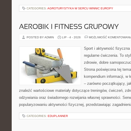
CATEGORIES:
AGROTURYSTYKA W SERCU WINNIC EUROPY
AEROBIK I FITNESS GRUPOWY
POSTED BY ADMIN
LIP - 4 - 2026
MOŻLIWOŚĆ KOMENTOWAN
Sport i aktywność fizyczna 
regularne ćwiczenia. To sty
zdrowie, dobre samopoczuci
Strona poświęcona tej tem
kompendium informacji, w k
– zarówno początkujący, j
znaleźć wartościowe materiały dotyczące treningów, ćwiczeń, zdr
odżywiania oraz świadomego rozwijania własnej sprawności. Serwi
popularyzowaniu aktywności fizycznej, przedstawiając zagadnien
CATEGORIES:
EDUPLANNER