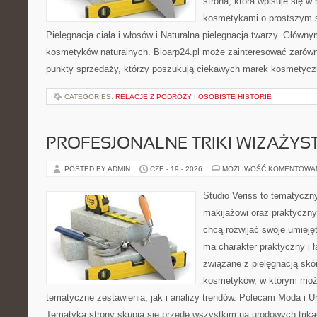
strona, która wpisuje się w
kosmetykami o prostszym 
Pielęgnacja ciała i włosów i Naturalna pielęgnacja twarzy. Główn
kosmetyków naturalnych. Bioarp24.pl może zainteresować zarówn
punkty sprzedaży, którzy poszukują ciekawych marek kosmetycz
CATEGORIES:
RELACJE Z PODRÓŻY I OSOBISTE HISTORIE
PROFESJONALNE TRIKI WIZAŻY
POSTED BY ADMIN
CZE - 19 - 2026
MOŻLIWOŚĆ KOMENTOWA
Studio Veriss to tematyczn
makijażowi oraz praktyczn
chcą rozwijać swoje umieję
ma charakter praktyczny i 
związane z pielęgnacją skó
kosmetyków, w którym moż
tematyczne zestawienia, jak i analizy trendów. Polecam Moda i Uro
Tematyka strony skupia się przede wszystkim na urodowych trikac