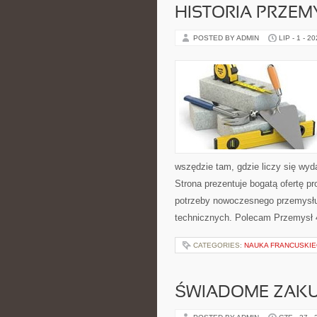
HISTORIA PRZEM
POSTED BY ADMIN
LIP - 1 - 2
wszędzie tam, gdzie liczy się w
Strona prezentuje bogatą ofertę pr
potrzeby nowoczesnego przemysłu
technicznych. Polecam Przemysł 4
CATEGORIES:
NAUKA FRANCUSKI
ŚWIADOME ZAK