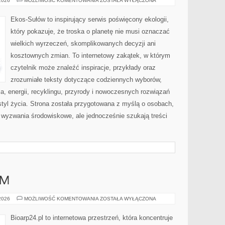
 2026
MOŻLIWOŚĆ KOMENTOWANIA
ZOSTAŁA WYŁĄCZONA
ZAKUPY
Ekos-Sułów to inspirujący serwis poświęcony ekologii,
który pokazuje, że troska o planetę nie musi oznaczać
wielkich wyrzeczeń, skomplikowanych decyzji ani
kosztownych zmian. To internetowy zakątek, w którym
czytelnik może znaleźć inspiracje, przykłady oraz
zrozumiałe teksty dotyczące codziennych wyborów,
, energii, recyklingu, przyrody i nowoczesnych rozwiązań
tyl życia. Strona została przygotowana z myślą o osobach,
wyzwania środowiskowe, ale jednocześnie szukają treści
AM
DIY
 2026
MOŻLIWOŚĆ KOMENTOWANIA
ZOSTAŁA WYŁĄCZONA
–
ZRÓB
TO
Bioarp24.pl to internetowa przestrzeń, która koncentruje
SAM