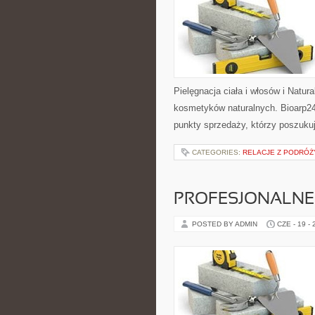
Pielęgnacja ciała i włosów i Natu
kosmetyków naturalnych. Bioarp24
punkty sprzedaży, którzy poszuk
CATEGORIES:
RELACJE Z PODRÓŻY
PROFESJONALNE 
POSTED BY ADMIN
CZE - 19 -