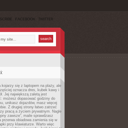
SCRIBE
FACEBOOK
TWITTER
:
 kojarzy się z laptopem na plaży, ale
zęściej oznacza dres, kubek kawy i
ł. Jej największą zaletą jest
ć: możesz dopasować godziny do
mu, unikasz dojazdów, masz więcej
bie. Z drugiej strony łatwo zatrzeć
dzy pracą a życiem prywatnym. Nagle
tępny zawsze”, maile sprawdzasz
a przerwa obiadowa zamienia się w
pki przy klawiaturze. Warto więc