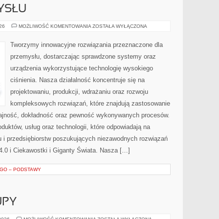
YSŁU
HISTORIA
026
MOŻLIWOŚĆ KOMENTOWANIA
ZOSTAŁA WYŁĄCZONA
PRZEMYSŁU
Tworzymy innowacyjne rozwiązania przeznaczone dla
przemysłu, dostarczając sprawdzone systemy oraz
urządzenia wykorzystujące technologię wysokiego
ciśnienia. Nasza działalność koncentruje się na
projektowaniu, produkcji, wdrażaniu oraz rozwoju
kompleksowych rozwiązań, które znajdują zastosowanie
ydajność, dokładność oraz pewność wykonywanych procesów.
oduktów, usług oraz technologii, które odpowiadają na
 i przedsiębiorstw poszukujących niezawodnych rozwiązań
.0 i Ciekawostki i Giganty Świata. Nasza […]
EGO – PODSTAWY
UPY
ŚWIADOME