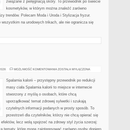
związane z pielęgnacją skóry. To przewodnik po świecie
kosmetyków, w którym można znaleźć zarówno
izy trendów. Polecam Moda i Uroda i Stylizacja fryzur.
 wszystkim na urodowych trikach, ale nie ogranicza się
RELAKS
 2026
MOŻLIWOŚĆ KOMENTOWANIA
ZOSTAŁA WYŁĄCZONA
Spalarnia kalorii – przystępny przewodnik po redukcji
masy ciała Spalarnia kalorii to miejsce w internecie
stworzony z myślą o osobach, które chcą
uporządkować temat zdrowej sylwetki i szukają
czytelnych informacji podanych w prosty sposób. To
przestrzeń dla czytelników, którzy nie chcą opierać się
efektów, lecz wolą spojrzeć na zdrowy styl życia szerzej:
sza tematy, które mogą zainteresować zarówno osoby dopiero