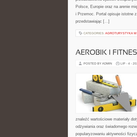
Polsce, Europie oraz na arenie 
i Przemoc. Portal opisuje istotne
przedstawiając […]
CATEGORIES:
AGROTURYSTYKA W 
AEROBIK I FITN
POSTED BY ADMIN
LIP - 4 - 2
znaleźć wartościowe materiały dot
odżywiania oraz świadomego rozwij
popularyzowaniu aktywności fizyc