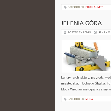
CATEGORIES:
EDUPLANNER
JELENIA GÓRA
POSTED BY ADMIN
LIP - 2 - 2
kultury, architektury, przyrody, w
miasteczkach Dolnego Śląska. To b
Moda Wrocław nie ogranicza się w
CATEGORIES:
MODA