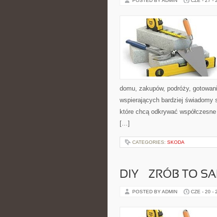
POSTED BY ADMIN
CZE - 27 -
domu, zakupów, podróży, gotowania
wspierających bardziej świadomy s
które chcą odkrywać współczesne 
[…]
CATEGORIES:
SKODA
DIY – ZRÓB TO S
POSTED BY ADMIN
CZE - 20 -