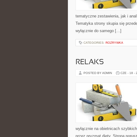
tematyczne zestawienia, jak i anal
Tematyka strony skupia się przede
wyłącznie do samego […]
CATEGORIES:
ROZRYWKA
RELAKS
POSTED BY ADMIN
CZE - 18 -
wyłącznie na obietnicach szybkich 
przez pryzmat diety. Strona poru