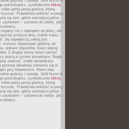
retne godziny i zasady. Jeśli brzmi to
go potrzebujesz, symbolicznie
kliknij
 sobie jedną jasną granicę, której
ę trzymać. Prawdziwa wolność w pracy
zyna się tam, gdzie samodyscyplina
z zaufaniem – zarówno do siebie, jak i
racodawcy.
 kojarzy się z laptopem na plaży, ale
zęściej oznacza dres, kubek kawy i
ł. Jej największą zaletą jest
ć: możesz dopasować godziny do
mu, unikasz dojazdów, masz więcej
bie. Z drugiej strony łatwo zatrzeć
dzy pracą a życiem prywatnym. Nagle
tępny zawsze”, maile sprawdzasz
a przerwa obiadowa zamienia się w
pki przy klawiaturze. Warto więc
retne godziny i zasady. Jeśli brzmi to
go potrzebujesz, symbolicznie
kliknij
 sobie jedną jasną granicę, której
ę trzymać. Prawdziwa wolność w pracy
zyna się tam, gdzie samodyscyplina
z zaufaniem – zarówno do siebie, jak i
racodawcy.