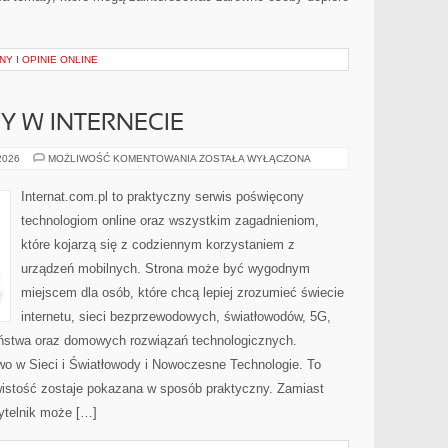
Y I OPINIE ONLINE
Y W INTERNECIE
NOWINKI
 2026
MOŻLIWOŚĆ KOMENTOWANIA
ZOSTAŁA WYŁĄCZONA
I
TRENDY
W
Internat.com.pl to praktyczny serwis poświęcony
INTERNECIE
technologiom online oraz wszystkim zagadnieniom,
które kojarzą się z codziennym korzystaniem z
urządzeń mobilnych. Strona może być wygodnym
miejscem dla osób, które chcą lepiej zrozumieć świecie
internetu, sieci bezprzewodowych, światłowodów, 5G,
eństwa oraz domowych rozwiązań technologicznych.
wo w Sieci i Światłowody i Nowoczesne Technologie. To
wistość zostaje pokazana w sposób praktyczny. Zamiast
ytelnik może […]