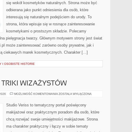
się wokół kosmetyków naturalnych. Strona może być
odbierana jako punkt odniesienia dla osób, które
interesują się naturalnym podejściem do urody. To
strona, która wpisuje się w rosnące zainteresowanie
kosmetykami o prostszym składzie. Polecamy
ralna pielęgnacja twarzy. Głównym motywem strony jest świat
.pl może zainteresować zarówno osoby prywatne, jak i
ują ciekawych marek kosmetycznych. Charakter […]
 I OSOBISTE HISTORIE
TRIKI WIZAŻYSTÓW
PROFESJONALNE
 2026
MOŻLIWOŚĆ KOMENTOWANIA
ZOSTAŁA WYŁĄCZONA
TRIKI
WIZAŻYSTÓW
Studio Veriss to tematyczny portal poświęcony
makijażowi oraz praktycznym poradom dla osób, które
chcą rozwijać swoje umiejętności makijażowe. Strona
ma charakter praktyczny i łączy w sobie tematy