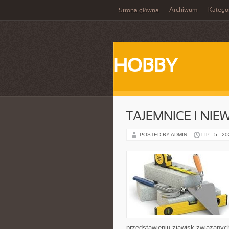
Archiwum
Katego
Strona główna
HOBBY
TAJEMNICE I NI
POSTED BY ADMIN
LIP - 5 - 2
przedstawieniu zjawisk związanyc