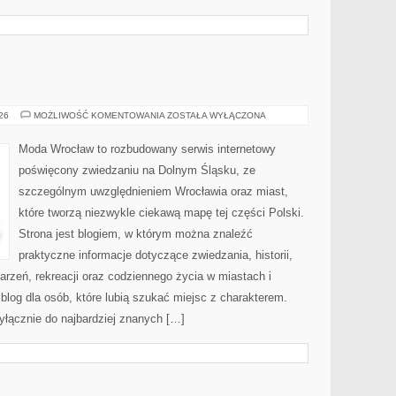
JELENIA
026
MOŻLIWOŚĆ KOMENTOWANIA
ZOSTAŁA WYŁĄCZONA
GÓRA
Moda Wrocław to rozbudowany serwis internetowy
poświęcony zwiedzaniu na Dolnym Śląsku, ze
szczególnym uwzględnieniem Wrocławia oraz miast,
które tworzą niezwykle ciekawą mapę tej części Polski.
Strona jest blogiem, w którym można znaleźć
praktyczne informacje dotyczące zwiedzania, historii,
ydarzeń, rekreacji oraz codziennego życia w miastach i
log dla osób, które lubią szukać miejsc z charakterem.
yłącznie do najbardziej znanych […]