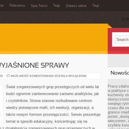
rie
Polecamy
Tagi
Tagi
Spis Treści
Zobacz także
SUB
EWYJAŚNIONE SPRAWY
Nowości
TAJEMNICE
026
MOŻLIWOŚĆ KOMENTOWANIA
ZOSTAŁA WYŁĄCZONA
I
NIEWYJAŚNIONE
SPRAWY
Praca zdalna
Świat zorganizowanych grup przestępczych od wielu lat
w praktyce c
budzi ogromne zainteresowanie zarówno analityków, jak
kuchenny stó
elastycznoś
i czytelników. Strona stanowi rozbudowane centrum
swojego ryt
wiedzy poświęcone mafii, ich ewolucji, organizacji, a
czasu dla sie
granice mię
także nowym formom przestępczości. Serwis prezentuje
jesteś „dos
wieczorem, 
temat w sposób edukacyjny, koncentrując się na
szybkie kana
h z działalnością zorganizowanych grup przestępczych w