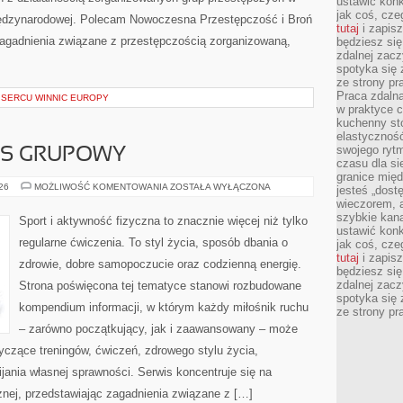
ustawić konk
jak coś, cze
międzynarodowej. Polecam Nowoczesna Przestępczość i Broń
tutaj
i zapisz
 zagadnienia związane z przestępczością zorganizowaną,
będziesz si
zdalnej zac
spotyka się 
ze strony p
Praca zdalna
SERCU WINNIC EUROPY
w praktyce c
kuchenny stó
elastycznoś
swojego ryt
ESS GRUPOWY
czasu dla sie
granice mię
AEROBIK
026
MOŻLIWOŚĆ KOMENTOWANIA
ZOSTAŁA WYŁĄCZONA
jesteś „dos
I
wieczorem, 
FITNESS
GRUPOWY
szybkie kana
Sport i aktywność fizyczna to znacznie więcej niż tylko
ustawić konk
regularne ćwiczenia. To styl życia, sposób dbania o
jak coś, cze
tutaj
i zapisz
zdrowie, dobre samopoczucie oraz codzienną energię.
będziesz si
zdalnej zac
Strona poświęcona tej tematyce stanowi rozbudowane
spotyka się 
kompendium informacji, w którym każdy miłośnik ruchu
ze strony p
– zarówno początkujący, jak i zaawansowany – może
yczące treningów, ćwiczeń, zdrowego stylu życia,
ania własnej sprawności. Serwis koncentruje się na
znej, przedstawiając zagadnienia związane z […]