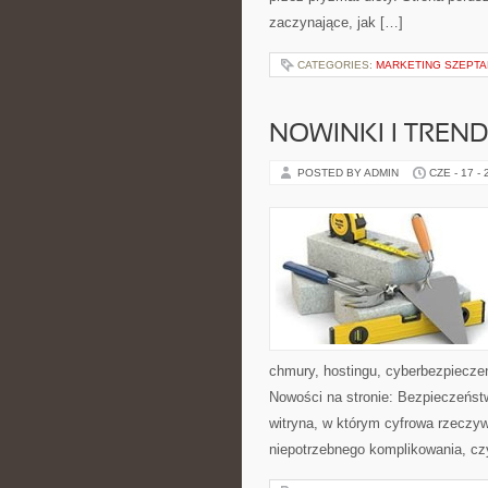
zaczynające, jak […]
CATEGORIES:
MARKETING SZEPTAN
NOWINKI I TREND
POSTED BY ADMIN
CZE - 17 -
chmury, hostingu, cyberbezpiecz
Nowości na stronie: Bezpieczeńst
witryna, w którym cyfrowa rzeczy
niepotrzebnego komplikowania, cz