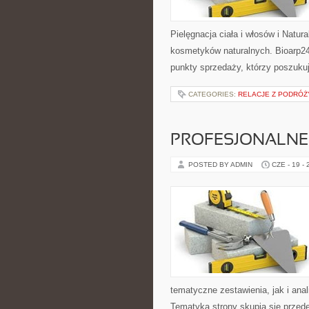
Pielęgnacja ciała i włosów i Natu
kosmetyków naturalnych. Bioarp24
punkty sprzedaży, którzy poszuk
CATEGORIES:
RELACJE Z PODRÓŻY
PROFESJONALNE 
POSTED BY ADMIN
CZE - 19 -
tematyczne zestawienia, jak i anal
Tematyka strony skupia się przede