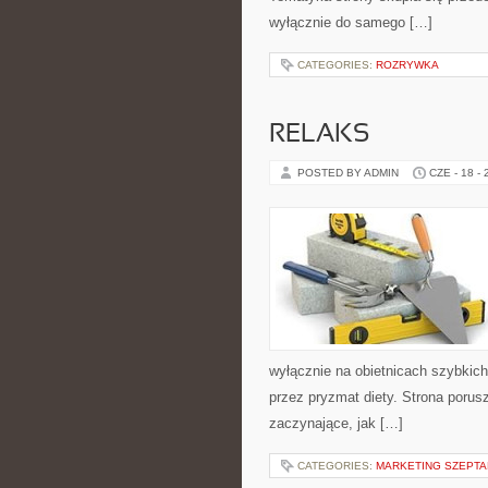
wyłącznie do samego […]
CATEGORIES:
ROZRYWKA
RELAKS
POSTED BY ADMIN
CZE - 18 -
wyłącznie na obietnicach szybkich 
przez pryzmat diety. Strona poru
zaczynające, jak […]
CATEGORIES:
MARKETING SZEPTAN