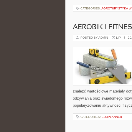
CATEGORIES:
AGROTURYSTYKA W 
AEROBIK I FITN
POSTED BY ADMIN
LIP - 4 - 2
znaleźć wartościowe materiały dot
odżywiania oraz świadomego rozwij
popularyzowaniu aktywności fizyc
CATEGORIES:
EDUPLANNER