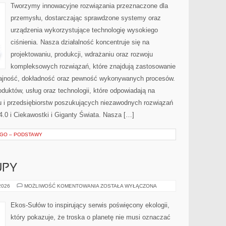
Tworzymy innowacyjne rozwiązania przeznaczone dla
przemysłu, dostarczając sprawdzone systemy oraz
urządzenia wykorzystujące technologię wysokiego
ciśnienia. Nasza działalność koncentruje się na
projektowaniu, produkcji, wdrażaniu oraz rozwoju
kompleksowych rozwiązań, które znajdują zastosowanie
ydajność, dokładność oraz pewność wykonywanych procesów.
oduktów, usług oraz technologii, które odpowiadają na
 i przedsiębiorstw poszukujących niezawodnych rozwiązań
.0 i Ciekawostki i Giganty Świata. Nasza […]
EGO – PODSTAWY
UPY
ŚWIADOME
 2026
MOŻLIWOŚĆ KOMENTOWANIA
ZOSTAŁA WYŁĄCZONA
ZAKUPY
Ekos-Sułów to inspirujący serwis poświęcony ekologii,
który pokazuje, że troska o planetę nie musi oznaczać