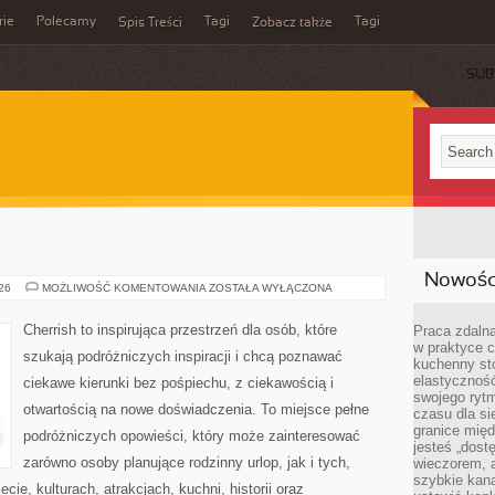
rie
Polecamy
Tagi
Tagi
Spis Treści
Zobacz także
SUB
Nowości
GRECJA
026
MOŻLIWOŚĆ KOMENTOWANIA
ZOSTAŁA WYŁĄCZONA
Cherrish to inspirująca przestrzeń dla osób, które
Praca zdalna
w praktyce c
szukają podróżniczych inspiracji i chcą poznawać
kuchenny stó
elastycznoś
ciekawe kierunki bez pośpiechu, z ciekawością i
swojego ryt
otwartością na nowe doświadczenia. To miejsce pełne
czasu dla sie
granice mię
podróżniczych opowieści, który może zainteresować
jesteś „dos
zarówno osoby planujące rodzinny urlop, jak i tych,
wieczorem, 
szybkie kana
ecie, kulturach, atrakcjach, kuchni, historii oraz