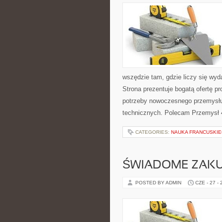
wszędzie tam, gdzie liczy się w
Strona prezentuje bogatą ofertę pr
potrzeby nowoczesnego przemysłu
technicznych. Polecam Przemysł 4
CATEGORIES:
NAUKA FRANCUSKI
ŚWIADOME ZAK
POSTED BY ADMIN
CZE - 27 -