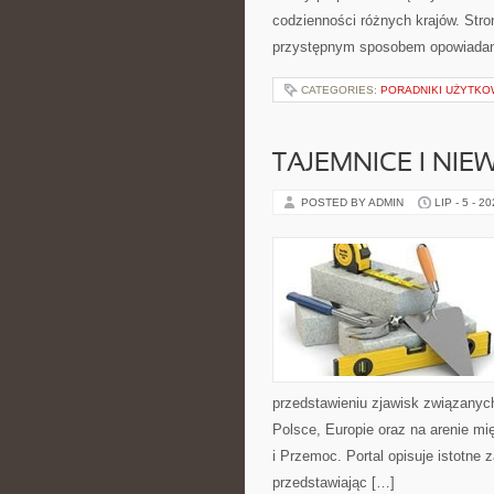
codzienności różnych krajów. Stro
przystępnym sposobem opowiadani
CATEGORIES:
PORADNIKI UŻYTKO
TAJEMNICE I NI
POSTED BY ADMIN
LIP - 5 - 2
przedstawieniu zjawisk związanyc
Polsce, Europie oraz na arenie 
i Przemoc. Portal opisuje istotne
przedstawiając […]