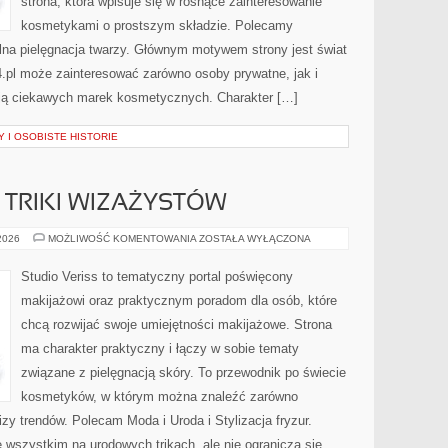
strona, która wpisuje się w rosnące zainteresowanie
kosmetykami o prostszym składzie. Polecamy
ralna pielęgnacja twarzy. Głównym motywem strony jest świat
.pl może zainteresować zarówno osoby prywatne, jak i
ują ciekawych marek kosmetycznych. Charakter […]
 I OSOBISTE HISTORIE
TRIKI WIZAŻYSTÓW
PROFESJONALNE
 2026
MOŻLIWOŚĆ KOMENTOWANIA
ZOSTAŁA WYŁĄCZONA
TRIKI
WIZAŻYSTÓW
Studio Veriss to tematyczny portal poświęcony
makijażowi oraz praktycznym poradom dla osób, które
chcą rozwijać swoje umiejętności makijażowe. Strona
ma charakter praktyczny i łączy w sobie tematy
związane z pielęgnacją skóry. To przewodnik po świecie
kosmetyków, w którym można znaleźć zarówno
izy trendów. Polecam Moda i Uroda i Stylizacja fryzur.
 wszystkim na urodowych trikach, ale nie ogranicza się