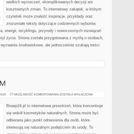
wielkich wyrzeczeń, skomplikowanych decyzji ani
kosztownych zmian. To internetowy zakątek, w którym
czytelnik może znaleźć inspiracje, przykłady oraz
zrozumiałe teksty dotyczące codziennych wyborów,
, energii, recyklingu, przyrody i nowoczesnych rozwiązań
tyl życia. Strona została przygotowana z myślą o osobach,
wyzwania środowiskowe, ale jednocześnie szukają treści
AM
DIY
 2026
MOŻLIWOŚĆ KOMENTOWANIA
ZOSTAŁA WYŁĄCZONA
–
ZRÓB
TO
Bioarp24.pl to internetowa przestrzeń, która koncentruje
SAM
się wokół kosmetyków naturalnych. Strona może być
odbierana jako punkt odniesienia dla osób, które
interesują się naturalnym podejściem do urody. To