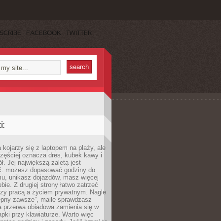
SCRIBE
FACEBOOK
TWITTER
:
 kojarzy się z laptopem na plaży, ale
zęściej oznacza dres, kubek kawy i
ł. Jej największą zaletą jest
ć: możesz dopasować godziny do
mu, unikasz dojazdów, masz więcej
bie. Z drugiej strony łatwo zatrzeć
dzy pracą a życiem prywatnym. Nagle
tępny zawsze”, maile sprawdzasz
a przerwa obiadowa zamienia się w
pki przy klawiaturze. Warto więc