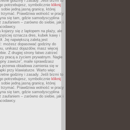
retne godziny i zasady. Jeśli brzmi to
go potrzebujesz, symbolicznie
kliknij
 sobie jedną jasną granicę, której
ę trzymać. Prawdziwa wolność w pracy
zyna się tam, gdzie samodyscyplina
z zaufaniem – zarówno do siebie, jak i
racodawcy.
 kojarzy się z laptopem na plaży, ale
zęściej oznacza dres, kubek kawy i
ł. Jej największą zaletą jest
ć: możesz dopasować godziny do
mu, unikasz dojazdów, masz więcej
bie. Z drugiej strony łatwo zatrzeć
dzy pracą a życiem prywatnym. Nagle
tępny zawsze”, maile sprawdzasz
a przerwa obiadowa zamienia się w
pki przy klawiaturze. Warto więc
retne godziny i zasady. Jeśli brzmi to
go potrzebujesz, symbolicznie
kliknij
 sobie jedną jasną granicę, której
ę trzymać. Prawdziwa wolność w pracy
zyna się tam, gdzie samodyscyplina
z zaufaniem – zarówno do siebie, jak i
racodawcy.