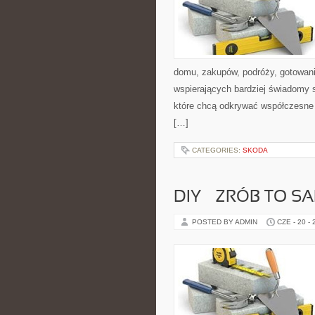
domu, zakupów, podróży, gotowania
wspierających bardziej świadomy s
które chcą odkrywać współczesne 
[…]
CATEGORIES:
SKODA
DIY – ZRÓB TO S
POSTED BY ADMIN
CZE - 20 -