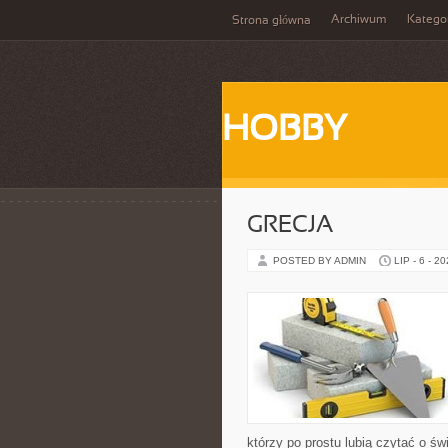
Archiwum
Katego
Strona główna
HOBBY
GRECJA
POSTED BY ADMIN
LIP - 6 - 2
którzy po prostu lubią czytać o świ