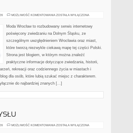
JELENIA
026
MOŻLIWOŚĆ KOMENTOWANIA
ZOSTAŁA WYŁĄCZONA
GÓRA
Moda Wrocław to rozbudowany serwis internetowy
poświęcony zwiedzaniu na Dolnym Śląsku, ze
szczególnym uwzględnieniem Wrocławia oraz miast,
które tworzą niezwykle ciekawą mapę tej części Polski.
Strona jest blogiem, w którym można znaleźć
praktyczne informacje dotyczące zwiedzania, historii,
ydarzeń, rekreacji oraz codziennego życia w miastach i
log dla osób, które lubią szukać miejsc z charakterem.
yłącznie do najbardziej znanych […]
YSŁU
HISTORIA
026
MOŻLIWOŚĆ KOMENTOWANIA
ZOSTAŁA WYŁĄCZONA
PRZEMYSŁU