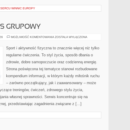
SERCU WINNIC EUROPY
ESS GRUPOWY
AEROBIK
026
MOŻLIWOŚĆ KOMENTOWANIA
ZOSTAŁA WYŁĄCZONA
I
FITNESS
GRUPOWY
Sport i aktywność fizyczna to znacznie więcej niż tylko
regularne ćwiczenia. To styl życia, sposób dbania o
zdrowie, dobre samopoczucie oraz codzienną energię.
Strona poświęcona tej tematyce stanowi rozbudowane
kompendium informacji, w którym każdy miłośnik ruchu
– zarówno początkujący, jak i zaawansowany – może
yczące treningów, ćwiczeń, zdrowego stylu życia,
ania własnej sprawności. Serwis koncentruje się na
znej, przedstawiając zagadnienia związane z […]