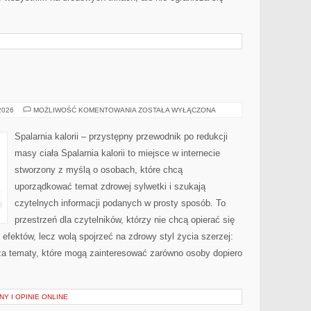
RELAKS
 2026
MOŻLIWOŚĆ KOMENTOWANIA
ZOSTAŁA WYŁĄCZONA
Spalarnia kalorii – przystępny przewodnik po redukcji
masy ciała Spalarnia kalorii to miejsce w internecie
stworzony z myślą o osobach, które chcą
uporządkować temat zdrowej sylwetki i szukają
czytelnych informacji podanych w prosty sposób. To
przestrzeń dla czytelników, którzy nie chcą opierać się
efektów, lecz wolą spojrzeć na zdrowy styl życia szerzej:
sza tematy, które mogą zainteresować zarówno osoby dopiero
Y I OPINIE ONLINE