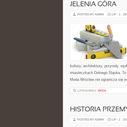
JELENIA GÓRA
POSTED BY ADMIN
LIP - 2 - 2
kultury, architektury, przyrody, w
miasteczkach Dolnego Śląska. To b
Moda Wrocław nie ogranicza się w
CATEGORIES:
MODA
HISTORIA PRZEM
POSTED BY ADMIN
LIP - 1 - 2