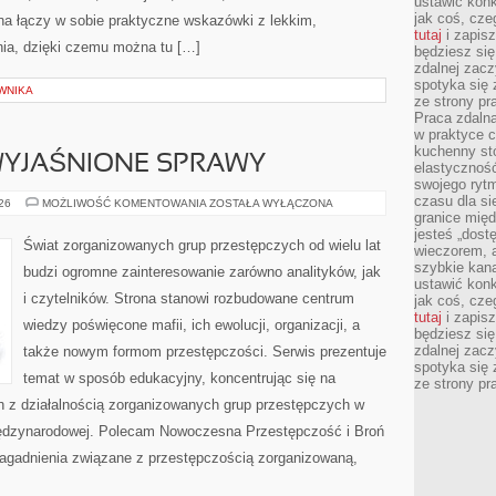
ustawić konk
jak coś, cze
na łączy w sobie praktyczne wskazówki z lekkim,
tutaj
i zapisz
a, dzięki czemu można tu […]
będziesz si
zdalnej zac
spotyka się 
WNIKA
ze strony p
Praca zdalna
w praktyce c
kuchenny stó
EWYJAŚNIONE SPRAWY
elastycznoś
swojego ryt
czasu dla sie
TAJEMNICE
026
MOŻLIWOŚĆ KOMENTOWANIA
ZOSTAŁA WYŁĄCZONA
I
granice mię
NIEWYJAŚNIONE
jesteś „dos
SPRAWY
Świat zorganizowanych grup przestępczych od wielu lat
wieczorem, 
szybkie kana
budzi ogromne zainteresowanie zarówno analityków, jak
ustawić konk
i czytelników. Strona stanowi rozbudowane centrum
jak coś, cze
tutaj
i zapisz
wiedzy poświęcone mafii, ich ewolucji, organizacji, a
będziesz si
zdalnej zac
także nowym formom przestępczości. Serwis prezentuje
spotyka się 
temat w sposób edukacyjny, koncentrując się na
ze strony p
h z działalnością zorganizowanych grup przestępczych w
międzynarodowej. Polecam Nowoczesna Przestępczość i Broń
 zagadnienia związane z przestępczością zorganizowaną,