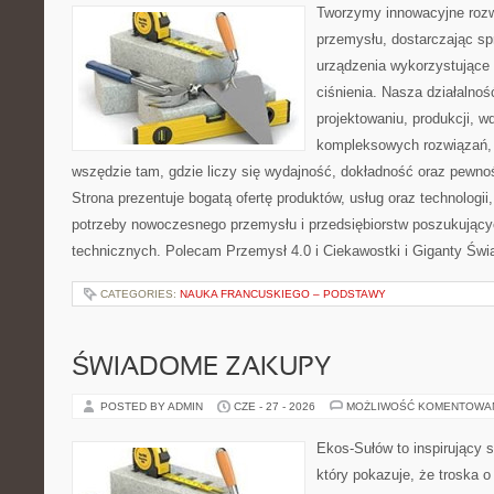
Tworzymy innowacyjne rozw
przemysłu, dostarczając s
urządzenia wykorzystujące
ciśnienia. Nasza działalnoś
projektowaniu, produkcji, w
kompleksowych rozwiązań, 
wszędzie tam, gdzie liczy się wydajność, dokładność oraz pew
Strona prezentuje bogatą ofertę produktów, usług oraz technologii
potrzeby nowoczesnego przemysłu i przedsiębiorstw poszukując
technicznych. Polecam Przemysł 4.0 i Ciekawostki i Giganty Świ
CATEGORIES:
NAUKA FRANCUSKIEGO – PODSTAWY
ŚWIADOME ZAKUPY
POSTED BY ADMIN
CZE - 27 - 2026
MOŻLIWOŚĆ KOMENTOWA
Ekos-Sułów to inspirujący s
który pokazuje, że troska 