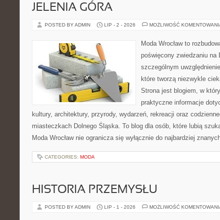
JELENIA GÓRA
POSTED BY ADMIN
LIP - 2 - 2026
MOŻLIWOŚĆ KOMENTOWAN
Moda Wrocław to rozbudowa
poświęcony zwiedzaniu na 
szczególnym uwzględnienie
które tworzą niezwykle cie
Strona jest blogiem, w któ
praktyczne informacje dotyc
kultury, architektury, przyrody, wydarzeń, rekreacji oraz codzienn
miasteczkach Dolnego Śląska. To blog dla osób, które lubią szuk
Moda Wrocław nie ogranicza się wyłącznie do najbardziej znanyc
CATEGORIES:
MODA
HISTORIA PRZEMYSŁU
POSTED BY ADMIN
LIP - 1 - 2026
MOŻLIWOŚĆ KOMENTOWAN