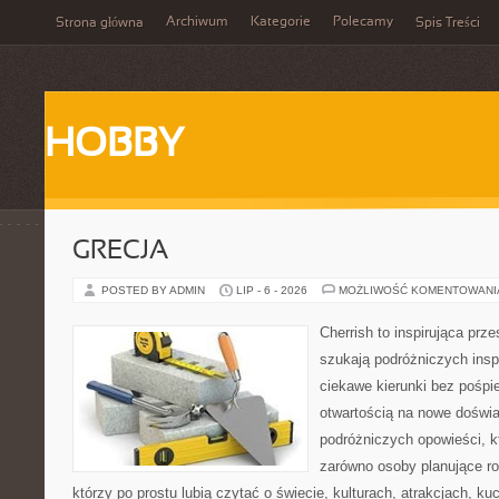
Archiwum
Kategorie
Polecamy
Strona główna
Spis Treści
HOBBY
GRECJA
POSTED BY ADMIN
LIP - 6 - 2026
MOŻLIWOŚĆ KOMENTOWAN
Cherrish to inspirująca prze
szukają podróżniczych insp
ciekawe kierunki bez pośpi
otwartością na nowe doświa
podróżniczych opowieści, 
zarówno osoby planujące rod
którzy po prostu lubią czytać o świecie, kulturach, atrakcjach, kuch