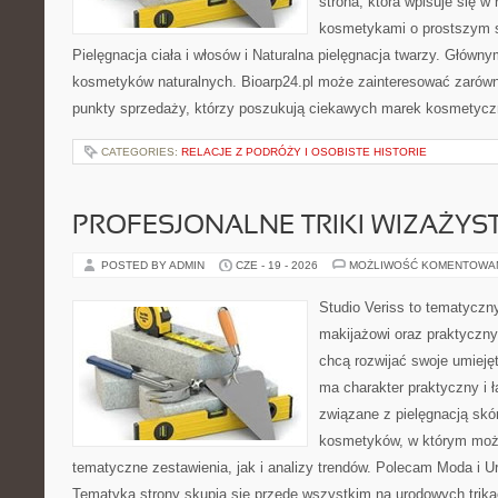
strona, która wpisuje się w
kosmetykami o prostszym 
Pielęgnacja ciała i włosów i Naturalna pielęgnacja twarzy. Główn
kosmetyków naturalnych. Bioarp24.pl może zainteresować zarówn
punkty sprzedaży, którzy poszukują ciekawych marek kosmetycz
CATEGORIES:
RELACJE Z PODRÓŻY I OSOBISTE HISTORIE
PROFESJONALNE TRIKI WIZAŻY
POSTED BY ADMIN
CZE - 19 - 2026
MOŻLIWOŚĆ KOMENTOWA
Studio Veriss to tematyczn
makijażowi oraz praktyczn
chcą rozwijać swoje umieję
ma charakter praktyczny i 
związane z pielęgnacją skó
kosmetyków, w którym moż
tematyczne zestawienia, jak i analizy trendów. Polecam Moda i Uro
Tematyka strony skupia się przede wszystkim na urodowych trikac