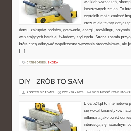
wielkich wyrzeczeń, skompl
kosztownych zmian. To int
czytelnik może znaleźć insp
zrozumiałe teksty dotyczą
domu, zakupów, podróży, gotowania, energii, recyklingu, przyrod
wspierających bardziej świadomy styl życia. Strona została przy
które chcą odkrywać współczesne wyzwania środowiskowe, ale je
[…]
CATEGORIES:
SKODA
DIY – ZRÓB TO SAM
POSTED BY ADMIN
CZE - 20 - 2026
MOŻLIWOŚĆ KOMENTOWA
Bioarp24.pl to internetowa 
się wokół kosmetyków natu
odbierana jako punkt odnies
interesują się naturalnym p