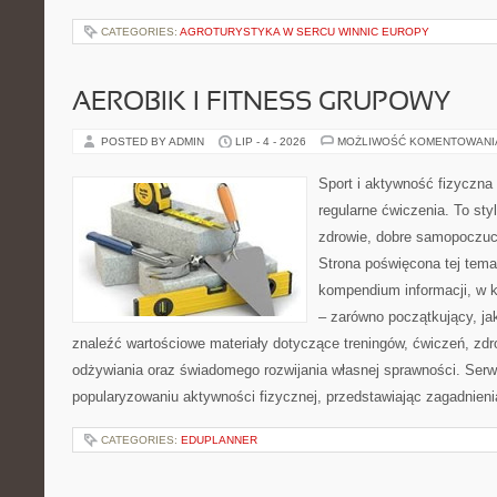
CATEGORIES:
AGROTURYSTYKA W SERCU WINNIC EUROPY
AEROBIK I FITNESS GRUPOWY
POSTED BY ADMIN
LIP - 4 - 2026
MOŻLIWOŚĆ KOMENTOWAN
Sport i aktywność fizyczna 
regularne ćwiczenia. To sty
zdrowie, dobre samopoczuci
Strona poświęcona tej tem
kompendium informacji, w k
– zarówno początkujący, j
znaleźć wartościowe materiały dotyczące treningów, ćwiczeń, zdr
odżywiania oraz świadomego rozwijania własnej sprawności. Serwi
popularyzowaniu aktywności fizycznej, przedstawiając zagadnien
CATEGORIES:
EDUPLANNER