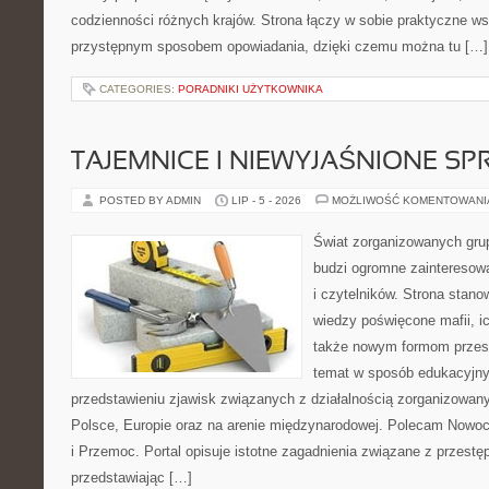
codzienności różnych krajów. Strona łączy w sobie praktyczne w
przystępnym sposobem opowiadania, dzięki czemu można tu […]
CATEGORIES:
PORADNIKI UŻYTKOWNIKA
TAJEMNICE I NIEWYJAŚNIONE S
POSTED BY ADMIN
LIP - 5 - 2026
MOŻLIWOŚĆ KOMENTOWAN
Świat zorganizowanych grup
budzi ogromne zainteresowa
i czytelników. Strona stan
wiedzy poświęcone mafii, ich
także nowym formom przest
temat w sposób edukacyjny,
przedstawieniu zjawisk związanych z działalnością zorganizowan
Polsce, Europie oraz na arenie międzynarodowej. Polecam Nowo
i Przemoc. Portal opisuje istotne zagadnienia związane z przest
przedstawiając […]