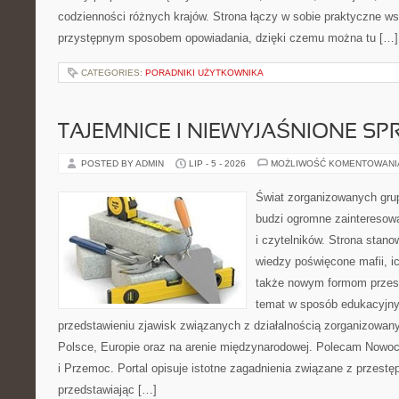
codzienności różnych krajów. Strona łączy w sobie praktyczne w
przystępnym sposobem opowiadania, dzięki czemu można tu […]
CATEGORIES:
PORADNIKI UŻYTKOWNIKA
TAJEMNICE I NIEWYJAŚNIONE S
POSTED BY ADMIN
LIP - 5 - 2026
MOŻLIWOŚĆ KOMENTOWAN
Świat zorganizowanych grup
budzi ogromne zainteresowa
i czytelników. Strona stan
wiedzy poświęcone mafii, ich
także nowym formom przest
temat w sposób edukacyjny,
przedstawieniu zjawisk związanych z działalnością zorganizowan
Polsce, Europie oraz na arenie międzynarodowej. Polecam Nowo
i Przemoc. Portal opisuje istotne zagadnienia związane z przest
przedstawiając […]