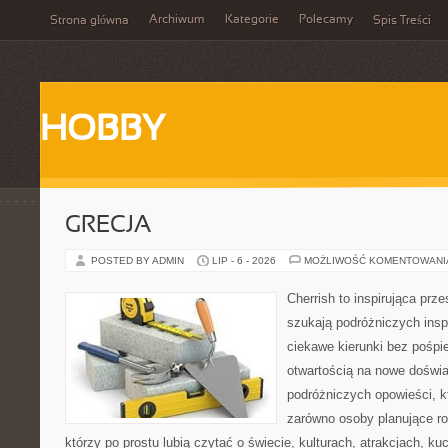
Archiwum
Kategorie
Polecamy
Strona główna
Spis Treści
HOBBY
GRECJA
POSTED BY ADMIN
LIP - 6 - 2026
MOŻLIWOŚĆ KOMENTOWAN
Cherrish to inspirująca prze
szukają podróżniczych insp
ciekawe kierunki bez pośpi
otwartością na nowe doświa
podróżniczych opowieści, 
zarówno osoby planujące rod
którzy po prostu lubią czytać o świecie, kulturach, atrakcjach, kuch