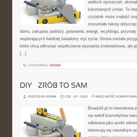
wielkich wyrzeczeń, skompl
kosztownych zmian. To int
czytelnik może znaleźć insp
zrozumiałe teksty dotyczą
domu, zakupów, podróży, gotowania, energii, recyklingu, przyrod
wspierających bardziej świadomy styl życia. Strona została przy
które chcą odkrywać współczesne wyzwania środowiskowe, ale je
[…]
CATEGORIES:
SKODA
DIY – ZRÓB TO SAM
POSTED BY ADMIN
CZE - 20 - 2026
MOŻLIWOŚĆ KOMENTOWA
Bioarp24.pl to internetowa 
się wokół kosmetyków natu
odbierana jako punkt odnies
interesują się naturalnym p