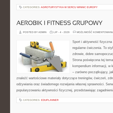
CATEGORIES:
AGROTURYSTYKA W SERCU WINNIC EUROPY
AEROBIK I FITNESS GRUPOWY
POSTED BY ADMIN
LIP - 4 - 2026
MOŻLIWOŚĆ KOMENTOWAN
Sport i aktywność fizyczna 
regularne ćwiczenia. To sty
zdrowie, dobre samopoczuci
Strona poświęcona tej tem
kompendium informacji, w k
– zarówno początkujący, j
znaleźć wartościowe materiały dotyczące treningów, ćwiczeń, zdr
odżywiania oraz świadomego rozwijania własnej sprawności. Serwi
popularyzowaniu aktywności fizycznej, przedstawiając zagadnien
CATEGORIES:
EDUPLANNER