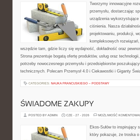
Tworzymy innowacyjne rozw
przemysłu, dostarczając s
urządzenia wykorzystujące
ciśnienia. Nasza działalnoś
projektowaniu, produkcji, w
kompleksowych rozwiązań, 
wszędzie tam, gdzie liczy się wydajność, dokładność oraz pew
Strona prezentuje bogatą ofertę produktów, usług oraz technologii
potrzeby nowoczesnego przemysłu i przedsiębiorstw poszukując
technicznych. Polecam Przemysł 4.0 i Ciekawostki i Giganty Świ
CATEGORIES:
NAUKA FRANCUSKIEGO – PODSTAWY
ŚWIADOME ZAKUPY
POSTED BY ADMIN
CZE - 27 - 2026
MOŻLIWOŚĆ KOMENTOWA
Ekos-Sułów to inspirujący s
który pokazuje, że troska 