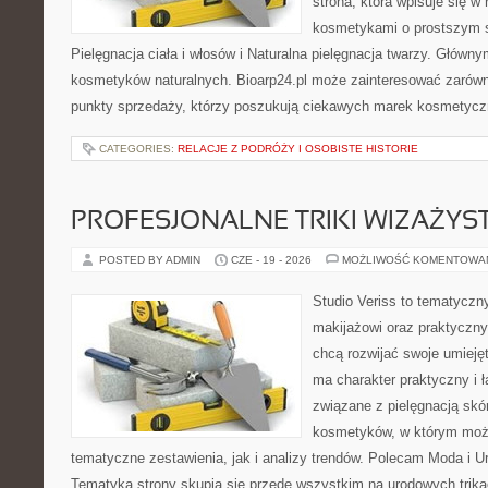
strona, która wpisuje się w
kosmetykami o prostszym 
Pielęgnacja ciała i włosów i Naturalna pielęgnacja twarzy. Główn
kosmetyków naturalnych. Bioarp24.pl może zainteresować zarówn
punkty sprzedaży, którzy poszukują ciekawych marek kosmetycz
CATEGORIES:
RELACJE Z PODRÓŻY I OSOBISTE HISTORIE
PROFESJONALNE TRIKI WIZAŻY
POSTED BY ADMIN
CZE - 19 - 2026
MOŻLIWOŚĆ KOMENTOWA
Studio Veriss to tematyczn
makijażowi oraz praktyczn
chcą rozwijać swoje umieję
ma charakter praktyczny i 
związane z pielęgnacją skó
kosmetyków, w którym moż
tematyczne zestawienia, jak i analizy trendów. Polecam Moda i Uro
Tematyka strony skupia się przede wszystkim na urodowych trikac