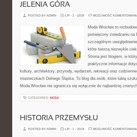
JELENIA GÓRA
POSTED BY ADMIN
LIP - 2 - 2026
MOŻLIWOŚĆ KOMENTOWAN
Moda Wrocław to rozbudowa
poświęcony zwiedzaniu na 
szczególnym uwzględnienie
które tworzą niezwykle cie
Strona jest blogiem, w któ
praktyczne informacje dotyc
kultury, architektury, przyrody, wydarzeń, rekreacji oraz codzienn
miasteczkach Dolnego Śląska. To blog dla osób, które lubią szuk
Moda Wrocław nie ogranicza się wyłącznie do najbardziej znanyc
CATEGORIES:
MODA
HISTORIA PRZEMYSŁU
POSTED BY ADMIN
LIP - 1 - 2026
MOŻLIWOŚĆ KOMENTOWAN