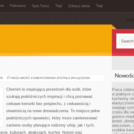
rie
Polecamy
Tagi
Tagi
Spis Treści
Zobacz także
SUB
Nowości
GRECJA
026
MOŻLIWOŚĆ KOMENTOWANIA
ZOSTAŁA WYŁĄCZONA
Cherrish to inspirująca przestrzeń dla osób, które
Praca zdalna
w praktyce c
szukają podróżniczych inspiracji i chcą poznawać
kuchenny stó
elastycznoś
ciekawe kierunki bez pośpiechu, z ciekawością i
swojego ryt
otwartością na nowe doświadczenia. To miejsce pełne
czasu dla sie
granice mię
podróżniczych opowieści, który może zainteresować
jesteś „dos
zarówno osoby planujące rodzinny urlop, jak i tych,
wieczorem, 
szybkie kana
ecie, kulturach, atrakcjach, kuchni, historii oraz