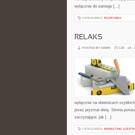
wyłącznie do samego […]
CATEGORIES:
ROZRYWKA
RELAKS
POSTED BY ADMIN
CZE - 18 -
wyłącznie na obietnicach szybkich 
przez pryzmat diety. Strona poru
zaczynające, jak […]
CATEGORIES:
MARKETING SZEPTAN