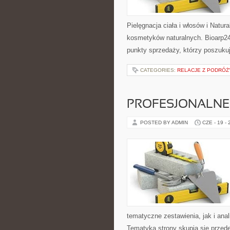
Pielęgnacja ciała i włosów i Natu
kosmetyków naturalnych. Bioarp24
punkty sprzedaży, którzy poszuk
CATEGORIES:
RELACJE Z PODRÓŻY
PROFESJONALNE 
POSTED BY ADMIN
CZE - 19 -
tematyczne zestawienia, jak i anal
Tematyka strony skupia się przede