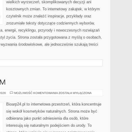
wielkich wyrzeczeń, skomplikowanych decyzji ani
kosztownych zmian. To internetowy zakątek, w którym
czytelnik może znaleźć inspiracje, przykłady oraz
zrozumiałe teksty dotyczące codziennych wyborów,
, energii, recyklingu, przyrody i nowoczesnych rozwiązań
tyl życia. Strona została przygotowana z myślą o osobach,
wyzwania środowiskowe, ale jednocześnie szukają treści
AM
DIY
 2026
MOŻLIWOŚĆ KOMENTOWANIA
ZOSTAŁA WYŁĄCZONA
–
ZRÓB
TO
Bioarp24.pl to internetowa przestrzeń, która koncentruje
SAM
się wokół kosmetyków naturalnych. Strona może być
odbierana jako punkt odniesienia dla osób, które
interesują się naturalnym podejściem do urody. To