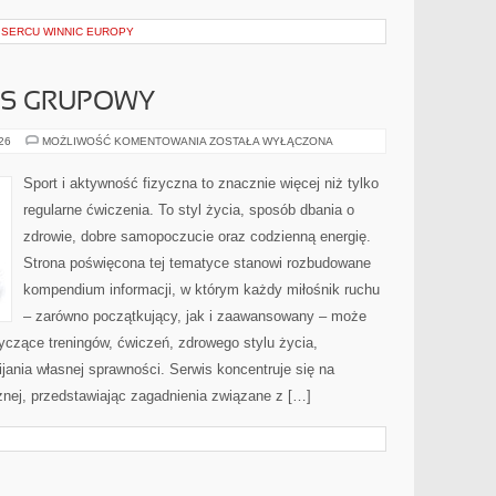
SERCU WINNIC EUROPY
ESS GRUPOWY
AEROBIK
026
MOŻLIWOŚĆ KOMENTOWANIA
ZOSTAŁA WYŁĄCZONA
I
FITNESS
GRUPOWY
Sport i aktywność fizyczna to znacznie więcej niż tylko
regularne ćwiczenia. To styl życia, sposób dbania o
zdrowie, dobre samopoczucie oraz codzienną energię.
Strona poświęcona tej tematyce stanowi rozbudowane
kompendium informacji, w którym każdy miłośnik ruchu
– zarówno początkujący, jak i zaawansowany – może
yczące treningów, ćwiczeń, zdrowego stylu życia,
ania własnej sprawności. Serwis koncentruje się na
znej, przedstawiając zagadnienia związane z […]