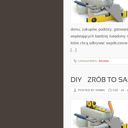
domu, zakupów, podróży, gotowania
wspierających bardziej świadomy s
które chcą odkrywać współczesne 
[…]
CATEGORIES:
SKODA
DIY – ZRÓB TO S
POSTED BY ADMIN
CZE - 20 -