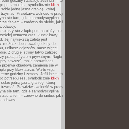
retne godziny i zasady. Jeśli brzmi to
go potrzebujesz, symbolicznie
kliknij
 sobie jedną jasną granicę, której
ę trzymać. Prawdziwa wolność w pracy
zyna się tam, gdzie samodyscyplina
z zaufaniem – zarówno do siebie, jak i
racodawcy.
 kojarzy się z laptopem na plaży, ale
zęściej oznacza dres, kubek kawy i
ł. Jej największą zaletą jest
ć: możesz dopasować godziny do
mu, unikasz dojazdów, masz więcej
bie. Z drugiej strony łatwo zatrzeć
dzy pracą a życiem prywatnym. Nagle
tępny zawsze”, maile sprawdzasz
a przerwa obiadowa zamienia się w
pki przy klawiaturze. Warto więc
retne godziny i zasady. Jeśli brzmi to
go potrzebujesz, symbolicznie
kliknij
 sobie jedną jasną granicę, której
ę trzymać. Prawdziwa wolność w pracy
zyna się tam, gdzie samodyscyplina
z zaufaniem – zarówno do siebie, jak i
racodawcy.