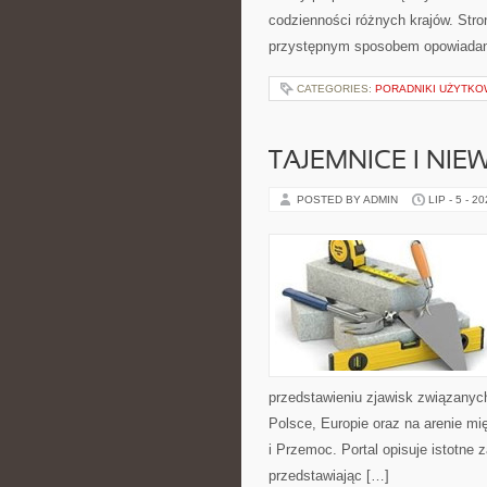
codzienności różnych krajów. Stro
przystępnym sposobem opowiadani
CATEGORIES:
PORADNIKI UŻYTKO
TAJEMNICE I NI
POSTED BY ADMIN
LIP - 5 - 2
przedstawieniu zjawisk związanyc
Polsce, Europie oraz na arenie 
i Przemoc. Portal opisuje istotne
przedstawiając […]