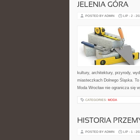
JELENIA GÓRA
POSTED BY ADMIN
LIP - 2 - 2
kultury, architektury, przyrody, w
miasteczkach Dolnego Śląska. To b
Moda Wrocław nie ogranicza się w
CATEGORIES:
MODA
HISTORIA PRZEM
POSTED BY ADMIN
LIP - 1 - 2