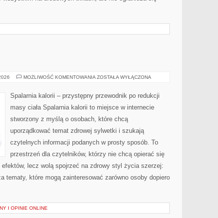
RELAKS
 2026
MOŻLIWOŚĆ KOMENTOWANIA
ZOSTAŁA WYŁĄCZONA
Spalarnia kalorii – przystępny przewodnik po redukcji
masy ciała Spalarnia kalorii to miejsce w internecie
stworzony z myślą o osobach, które chcą
uporządkować temat zdrowej sylwetki i szukają
czytelnych informacji podanych w prosty sposób. To
przestrzeń dla czytelników, którzy nie chcą opierać się
efektów, lecz wolą spojrzeć na zdrowy styl życia szerzej:
sza tematy, które mogą zainteresować zarówno osoby dopiero
Y I OPINIE ONLINE