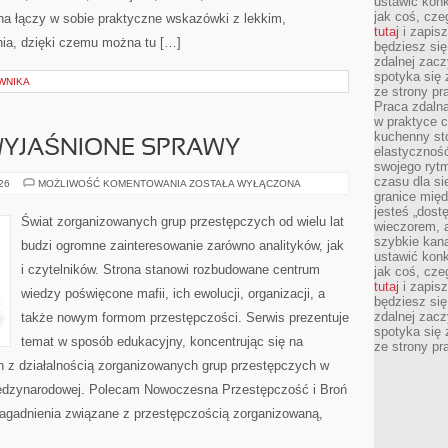
ustawić konk
jak coś, cze
na łączy w sobie praktyczne wskazówki z lekkim,
tutaj
i zapisz
a, dzięki czemu można tu […]
będziesz si
zdalnej zac
spotyka się 
WNIKA
ze strony p
Praca zdalna
w praktyce c
kuchenny stó
EWYJAŚNIONE SPRAWY
elastycznoś
swojego ryt
czasu dla sie
TAJEMNICE
026
MOŻLIWOŚĆ KOMENTOWANIA
ZOSTAŁA WYŁĄCZONA
I
granice mię
NIEWYJAŚNIONE
jesteś „dos
SPRAWY
Świat zorganizowanych grup przestępczych od wielu lat
wieczorem, 
szybkie kana
budzi ogromne zainteresowanie zarówno analityków, jak
ustawić konk
i czytelników. Strona stanowi rozbudowane centrum
jak coś, cze
tutaj
i zapisz
wiedzy poświęcone mafii, ich ewolucji, organizacji, a
będziesz si
zdalnej zac
także nowym formom przestępczości. Serwis prezentuje
spotyka się 
temat w sposób edukacyjny, koncentrując się na
ze strony p
h z działalnością zorganizowanych grup przestępczych w
międzynarodowej. Polecam Nowoczesna Przestępczość i Broń
 zagadnienia związane z przestępczością zorganizowaną,