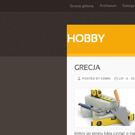
Archiwum
Katego
Strona główna
HOBBY
GRECJA
POSTED BY ADMIN
LIP - 6 - 2
którzy po prostu lubią czytać o świ