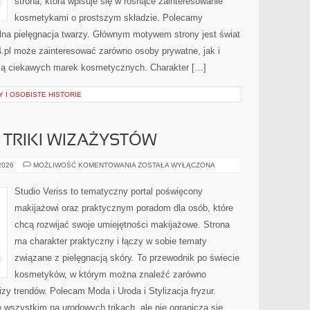
strona, która wpisuje się w rosnące zainteresowanie
kosmetykami o prostszym składzie. Polecamy
ralna pielęgnacja twarzy. Głównym motywem strony jest świat
.pl może zainteresować zarówno osoby prywatne, jak i
ują ciekawych marek kosmetycznych. Charakter […]
 I OSOBISTE HISTORIE
TRIKI WIZAŻYSTÓW
PROFESJONALNE
 2026
MOŻLIWOŚĆ KOMENTOWANIA
ZOSTAŁA WYŁĄCZONA
TRIKI
WIZAŻYSTÓW
Studio Veriss to tematyczny portal poświęcony
makijażowi oraz praktycznym poradom dla osób, które
chcą rozwijać swoje umiejętności makijażowe. Strona
ma charakter praktyczny i łączy w sobie tematy
związane z pielęgnacją skóry. To przewodnik po świecie
kosmetyków, w którym można znaleźć zarówno
izy trendów. Polecam Moda i Uroda i Stylizacja fryzur.
 wszystkim na urodowych trikach, ale nie ogranicza się