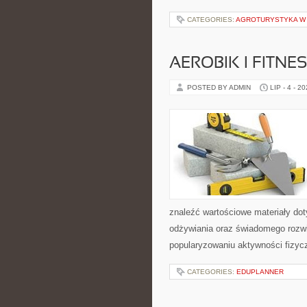
CATEGORIES:
AGROTURYSTYKA W 
AEROBIK I FITN
POSTED BY ADMIN
LIP - 4 - 2
znaleźć wartościowe materiały dot
odżywiania oraz świadomego rozwij
popularyzowaniu aktywności fizyc
CATEGORIES:
EDUPLANNER