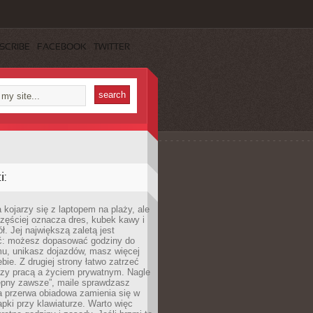
SCRIBE
FACEBOOK
TWITTER
:
 kojarzy się z laptopem na plaży, ale
zęściej oznacza dres, kubek kawy i
ł. Jej największą zaletą jest
ć: możesz dopasować godziny do
mu, unikasz dojazdów, masz więcej
bie. Z drugiej strony łatwo zatrzeć
dzy pracą a życiem prywatnym. Nagle
tępny zawsze”, maile sprawdzasz
a przerwa obiadowa zamienia się w
pki przy klawiaturze. Warto więc