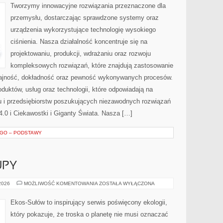
Tworzymy innowacyjne rozwiązania przeznaczone dla
przemysłu, dostarczając sprawdzone systemy oraz
urządzenia wykorzystujące technologię wysokiego
ciśnienia. Nasza działalność koncentruje się na
projektowaniu, produkcji, wdrażaniu oraz rozwoju
kompleksowych rozwiązań, które znajdują zastosowanie
ydajność, dokładność oraz pewność wykonywanych procesów.
oduktów, usług oraz technologii, które odpowiadają na
 i przedsiębiorstw poszukujących niezawodnych rozwiązań
.0 i Ciekawostki i Giganty Świata. Nasza […]
EGO – PODSTAWY
UPY
ŚWIADOME
 2026
MOŻLIWOŚĆ KOMENTOWANIA
ZOSTAŁA WYŁĄCZONA
ZAKUPY
Ekos-Sułów to inspirujący serwis poświęcony ekologii,
który pokazuje, że troska o planetę nie musi oznaczać