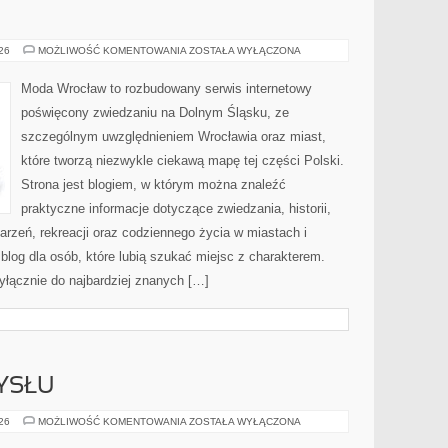
JELENIA
026
MOŻLIWOŚĆ KOMENTOWANIA
ZOSTAŁA WYŁĄCZONA
GÓRA
Moda Wrocław to rozbudowany serwis internetowy
poświęcony zwiedzaniu na Dolnym Śląsku, ze
szczególnym uwzględnieniem Wrocławia oraz miast,
które tworzą niezwykle ciekawą mapę tej części Polski.
Strona jest blogiem, w którym można znaleźć
praktyczne informacje dotyczące zwiedzania, historii,
ydarzeń, rekreacji oraz codziennego życia w miastach i
log dla osób, które lubią szukać miejsc z charakterem.
yłącznie do najbardziej znanych […]
YSŁU
HISTORIA
026
MOŻLIWOŚĆ KOMENTOWANIA
ZOSTAŁA WYŁĄCZONA
PRZEMYSŁU