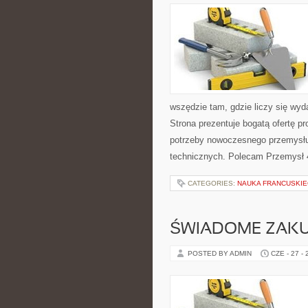
wszędzie tam, gdzie liczy się w
Strona prezentuje bogatą ofertę pr
potrzeby nowoczesnego przemysłu
technicznych. Polecam Przemysł 4
CATEGORIES:
NAUKA FRANCUSKI
ŚWIADOME ZAK
POSTED BY ADMIN
CZE - 27 -