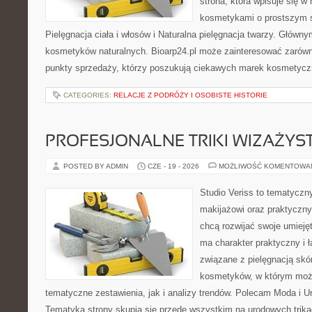
strona, która wpisuje się w
kosmetykami o prostszym 
Pielęgnacja ciała i włosów i Naturalna pielęgnacja twarzy. Główn
kosmetyków naturalnych. Bioarp24.pl może zainteresować zarówn
punkty sprzedaży, którzy poszukują ciekawych marek kosmetycz
CATEGORIES:
RELACJE Z PODRÓŻY I OSOBISTE HISTORIE
PROFESJONALNE TRIKI WIZAŻY
POSTED BY ADMIN
CZE - 19 - 2026
MOŻLIWOŚĆ KOMENTOWA
Studio Veriss to tematyczn
makijażowi oraz praktyczn
chcą rozwijać swoje umieję
ma charakter praktyczny i 
związane z pielęgnacją skó
kosmetyków, w którym moż
tematyczne zestawienia, jak i analizy trendów. Polecam Moda i Uro
Tematyka strony skupia się przede wszystkim na urodowych trikac