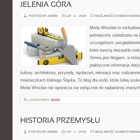
JELENIA GÓRA
POSTED BY ADMIN
LIP - 2 - 2026
MOŻLIWOŚĆ KOMENTOWAN
Moda Wrocław to rozbudowa
poświęcony zwiedzaniu na 
szczególnym uwzględnienie
które tworzą niezwykle cie
Strona jest blogiem, w któ
praktyczne informacje dotyc
kultury, architektury, przyrody, wydarzeń, rekreacji oraz codzienn
miasteczkach Dolnego Śląska. To blog dla osób, które lubią szuk
Moda Wrocław nie ogranicza się wyłącznie do najbardziej znanyc
CATEGORIES:
MODA
HISTORIA PRZEMYSŁU
POSTED BY ADMIN
LIP - 1 - 2026
MOŻLIWOŚĆ KOMENTOWAN