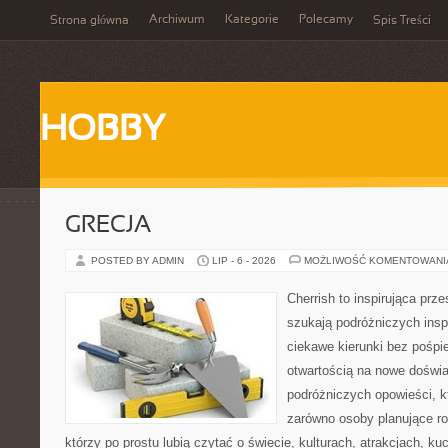
Archiwum
Kategorie
Polecamy
Strona główna
Spis Treści
HOBBY
GRECJA
POSTED BY ADMIN
LIP - 6 - 2026
MOŻLIWOŚĆ KOMENTOWAN
Cherrish to inspirująca prze
szukają podróżniczych insp
ciekawe kierunki bez pośpi
otwartością na nowe doświa
podróżniczych opowieści, 
zarówno osoby planujące rod
którzy po prostu lubią czytać o świecie, kulturach, atrakcjach, kuch