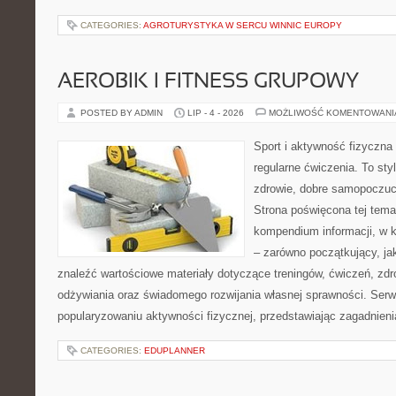
CATEGORIES:
AGROTURYSTYKA W SERCU WINNIC EUROPY
AEROBIK I FITNESS GRUPOWY
POSTED BY ADMIN
LIP - 4 - 2026
MOŻLIWOŚĆ KOMENTOWAN
Sport i aktywność fizyczna 
regularne ćwiczenia. To sty
zdrowie, dobre samopoczuci
Strona poświęcona tej tem
kompendium informacji, w k
– zarówno początkujący, j
znaleźć wartościowe materiały dotyczące treningów, ćwiczeń, zdr
odżywiania oraz świadomego rozwijania własnej sprawności. Serwi
popularyzowaniu aktywności fizycznej, przedstawiając zagadnien
CATEGORIES:
EDUPLANNER