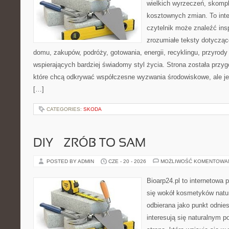
wielkich wyrzeczeń, skompl
kosztownych zmian. To int
czytelnik może znaleźć insp
zrozumiałe teksty dotyczą
domu, zakupów, podróży, gotowania, energii, recyklingu, przyrod
wspierających bardziej świadomy styl życia. Strona została przy
które chcą odkrywać współczesne wyzwania środowiskowe, ale je
[…]
CATEGORIES:
SKODA
DIY – ZRÓB TO SAM
POSTED BY ADMIN
CZE - 20 - 2026
MOŻLIWOŚĆ KOMENTOWA
Bioarp24.pl to internetowa 
się wokół kosmetyków natu
odbierana jako punkt odnies
interesują się naturalnym p