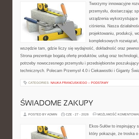
Tworzymy innowacyjne rozw
przemysłu, dostarczając s
urządzenia wykorzystujące
ciśnienia. Nasza działalnoś
projektowaniu, produkcji, w
kompleksowych rozwiązań, 
wszędzie tam, gdzie liczy się wydajność, dokładność oraz pew
Strona prezentuje bogatą ofertę produktów, usług oraz technologii
potrzeby nowoczesnego przemysłu i przedsiębiorstw poszukując
technicznych. Polecam Przemysł 4.0 i Ciekawostki i Giganty Świ
CATEGORIES:
NAUKA FRANCUSKIEGO – PODSTAWY
ŚWIADOME ZAKUPY
POSTED BY ADMIN
CZE - 27 - 2026
MOŻLIWOŚĆ KOMENTOWA
Ekos-Sułów to inspirujący s
który pokazuje, że troska 