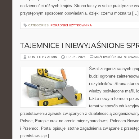
codzienności różnych krajów. Strona łączy w sobie praktyczne w
przystępnym sposobem opowiadania, dzięki czemu można tu […]
CATEGORIES:
PORADNIKI UŻYTKOWNIKA
TAJEMNICE I NIEWYJAŚNIONE S
POSTED BY ADMIN
LIP - 5 - 2026
MOŻLIWOŚĆ KOMENTOWAN
Świat zorganizowanych grup
budzi ogromne zainteresowa
i czytelników. Strona stan
wiedzy poświęcone mafii, ich
także nowym formom przest
temat w sposób edukacyjny,
przedstawieniu zjawisk związanych z działalnością zorganizowan
Polsce, Europie oraz na arenie międzynarodowej. Polecam Nowo
i Przemoc. Portal opisuje istotne zagadnienia związane z przest
przedstawiając […]