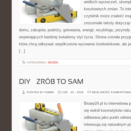
wielkich wyrzeczeń, skompl
kosztownych zmian. To int
czytelnik może znaleźć insp
zrozumiałe teksty dotyczą
domu, zakupów, podróży, gotowania, energii, recyklingu, przyrod
wspierających bardziej świadomy styl życia. Strona została przy
które chcą odkrywać współczesne wyzwania środowiskowe, ale je
[…]
CATEGORIES:
SKODA
DIY – ZRÓB TO SAM
POSTED BY ADMIN
CZE - 20 - 2026
MOŻLIWOŚĆ KOMENTOWA
Bioarp24.pl to internetowa 
się wokół kosmetyków natu
odbierana jako punkt odnies
interesują się naturalnym p