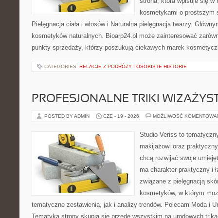
strona, która wpisuje się w
kosmetykami o prostszym 
Pielęgnacja ciała i włosów i Naturalna pielęgnacja twarzy. Główn
kosmetyków naturalnych. Bioarp24.pl może zainteresować zarówn
punkty sprzedaży, którzy poszukują ciekawych marek kosmetycz
CATEGORIES:
RELACJE Z PODRÓŻY I OSOBISTE HISTORIE
PROFESJONALNE TRIKI WIZAŻY
POSTED BY ADMIN
CZE - 19 - 2026
MOŻLIWOŚĆ KOMENTOWA
Studio Veriss to tematyczn
makijażowi oraz praktyczn
chcą rozwijać swoje umieję
ma charakter praktyczny i 
związane z pielęgnacją skó
kosmetyków, w którym moż
tematyczne zestawienia, jak i analizy trendów. Polecam Moda i Uro
Tematyka strony skupia się przede wszystkim na urodowych trikac