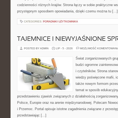
codzienności różnych krajów. Strona łączy w sobie praktyczne w
przystępnym sposobem opowiadania, dzięki czemu można tu […]
CATEGORIES:
PORADNIKI UŻYTKOWNIKA
TAJEMNICE I NIEWYJAŚNIONE S
POSTED BY ADMIN
LIP - 5 - 2026
MOŻLIWOŚĆ KOMENTOWAN
Świat zorganizowanych grup
budzi ogromne zainteresowa
i czytelników. Strona stan
wiedzy poświęcone mafii, ich
także nowym formom przest
temat w sposób edukacyjny,
przedstawieniu zjawisk związanych z działalnością zorganizowan
Polsce, Europie oraz na arenie międzynarodowej. Polecam Nowo
i Przemoc. Portal opisuje istotne zagadnienia związane z przest
przedstawiając […]