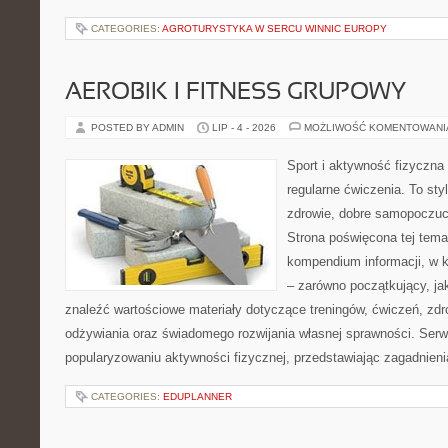
CATEGORIES:
AGROTURYSTYKA W SERCU WINNIC EUROPY
AEROBIK I FITNESS GRUPOWY
POSTED BY ADMIN
LIP - 4 - 2026
MOŻLIWOŚĆ KOMENTOWAN
Sport i aktywność fizyczna 
regularne ćwiczenia. To sty
zdrowie, dobre samopoczuci
Strona poświęcona tej tem
kompendium informacji, w k
– zarówno początkujący, j
znaleźć wartościowe materiały dotyczące treningów, ćwiczeń, zdr
odżywiania oraz świadomego rozwijania własnej sprawności. Serwi
popularyzowaniu aktywności fizycznej, przedstawiając zagadnien
CATEGORIES:
EDUPLANNER