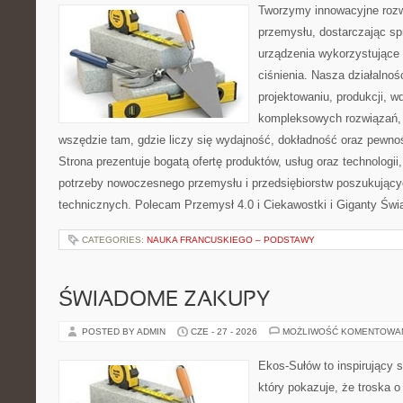
Tworzymy innowacyjne rozw
przemysłu, dostarczając s
urządzenia wykorzystujące
ciśnienia. Nasza działalnoś
projektowaniu, produkcji, w
kompleksowych rozwiązań, 
wszędzie tam, gdzie liczy się wydajność, dokładność oraz pew
Strona prezentuje bogatą ofertę produktów, usług oraz technologii
potrzeby nowoczesnego przemysłu i przedsiębiorstw poszukując
technicznych. Polecam Przemysł 4.0 i Ciekawostki i Giganty Świ
CATEGORIES:
NAUKA FRANCUSKIEGO – PODSTAWY
ŚWIADOME ZAKUPY
POSTED BY ADMIN
CZE - 27 - 2026
MOŻLIWOŚĆ KOMENTOWA
Ekos-Sułów to inspirujący s
który pokazuje, że troska 