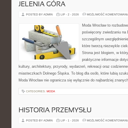
JELENIA GÓRA
POSTED BY ADMIN
LIP - 2 - 2026
MOŻLIWOŚĆ KOMENTOWAN
Moda Wrocław to rozbudowa
poświęcony zwiedzaniu na 
szczególnym uwzględnienie
które tworzą niezwykle cie
Strona jest blogiem, w któ
praktyczne informacje dotyc
kultury, architektury, przyrody, wydarzeń, rekreacji oraz codzienn
miasteczkach Dolnego Śląska. To blog dla osób, które lubią szuk
Moda Wrocław nie ogranicza się wyłącznie do najbardziej znanyc
CATEGORIES:
MODA
HISTORIA PRZEMYSŁU
POSTED BY ADMIN
LIP - 1 - 2026
MOŻLIWOŚĆ KOMENTOWAN