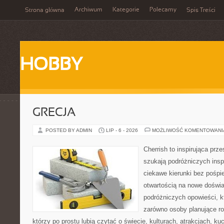
Archiwum
Kategorie
Polecamy
Strona główna
Spis Treści
HOBBY
GRECJA
POSTED BY ADMIN
LIP - 6 - 2026
MOŻLIWOŚĆ KOMENTOWAN
Cherrish to inspirująca prze
szukają podróżniczych insp
ciekawe kierunki bez pośpi
otwartością na nowe doświa
podróżniczych opowieści, 
zarówno osoby planujące rod
którzy po prostu lubią czytać o świecie, kulturach, atrakcjach, kuch