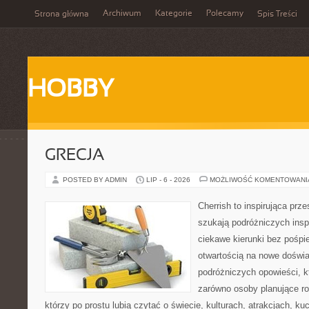
Archiwum
Kategorie
Polecamy
Strona główna
Spis Treści
HOBBY
GRECJA
POSTED BY ADMIN
LIP - 6 - 2026
MOŻLIWOŚĆ KOMENTOWAN
Cherrish to inspirująca prze
szukają podróżniczych insp
ciekawe kierunki bez pośpi
otwartością na nowe doświa
podróżniczych opowieści, 
zarówno osoby planujące rod
którzy po prostu lubią czytać o świecie, kulturach, atrakcjach, kuch