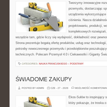
Tworzymy innowacyjne rozw
przemysłu, dostarczając s
urządzenia wykorzystujące
ciśnienia. Nasza działalnoś
projektowaniu, produkcji, w
kompleksowych rozwiązań, 
wszędzie tam, gdzie liczy się wydajność, dokładność oraz pew
Strona prezentuje bogatą ofertę produktów, usług oraz technologii
potrzeby nowoczesnego przemysłu i przedsiębiorstw poszukując
technicznych. Polecam Przemysł 4.0 i Ciekawostki i Giganty Świ
CATEGORIES:
NAUKA FRANCUSKIEGO – PODSTAWY
ŚWIADOME ZAKUPY
POSTED BY ADMIN
CZE - 27 - 2026
MOŻLIWOŚĆ KOMENTOWA
Ekos-Sułów to inspirujący s
który pokazuje, że troska 