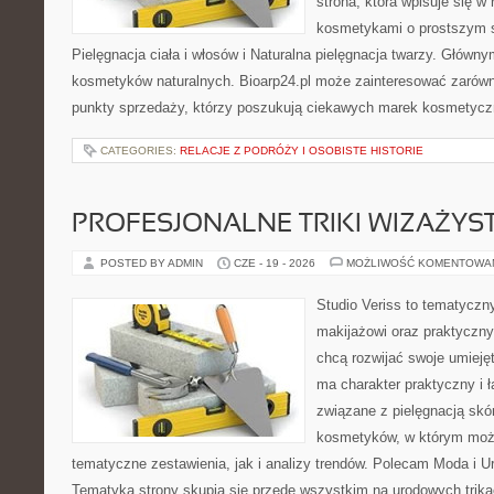
strona, która wpisuje się w
kosmetykami o prostszym 
Pielęgnacja ciała i włosów i Naturalna pielęgnacja twarzy. Główn
kosmetyków naturalnych. Bioarp24.pl może zainteresować zarówn
punkty sprzedaży, którzy poszukują ciekawych marek kosmetycz
CATEGORIES:
RELACJE Z PODRÓŻY I OSOBISTE HISTORIE
PROFESJONALNE TRIKI WIZAŻY
POSTED BY ADMIN
CZE - 19 - 2026
MOŻLIWOŚĆ KOMENTOWA
Studio Veriss to tematyczn
makijażowi oraz praktyczn
chcą rozwijać swoje umieję
ma charakter praktyczny i 
związane z pielęgnacją skó
kosmetyków, w którym moż
tematyczne zestawienia, jak i analizy trendów. Polecam Moda i Uro
Tematyka strony skupia się przede wszystkim na urodowych trikac