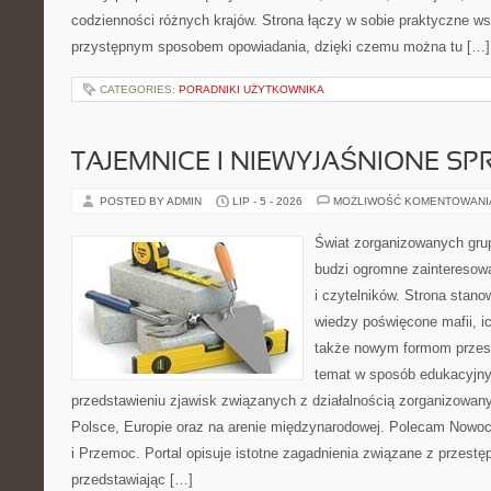
codzienności różnych krajów. Strona łączy w sobie praktyczne w
przystępnym sposobem opowiadania, dzięki czemu można tu […]
CATEGORIES:
PORADNIKI UŻYTKOWNIKA
TAJEMNICE I NIEWYJAŚNIONE S
POSTED BY ADMIN
LIP - 5 - 2026
MOŻLIWOŚĆ KOMENTOWAN
Świat zorganizowanych grup
budzi ogromne zainteresowa
i czytelników. Strona stan
wiedzy poświęcone mafii, ich
także nowym formom przest
temat w sposób edukacyjny,
przedstawieniu zjawisk związanych z działalnością zorganizowan
Polsce, Europie oraz na arenie międzynarodowej. Polecam Nowo
i Przemoc. Portal opisuje istotne zagadnienia związane z przest
przedstawiając […]