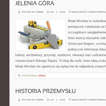
JELENIA GÓRA
POSTED BY ADMIN
LIP - 2 - 2026
MOŻLIWOŚĆ KOMENTOWAN
Moda Wrocław to rozbudowa
poświęcony zwiedzaniu na 
szczególnym uwzględnienie
które tworzą niezwykle cie
Strona jest blogiem, w któ
praktyczne informacje dotyc
kultury, architektury, przyrody, wydarzeń, rekreacji oraz codzienn
miasteczkach Dolnego Śląska. To blog dla osób, które lubią szuk
Moda Wrocław nie ogranicza się wyłącznie do najbardziej znanyc
CATEGORIES:
MODA
HISTORIA PRZEMYSŁU
POSTED BY ADMIN
LIP - 1 - 2026
MOŻLIWOŚĆ KOMENTOWAN