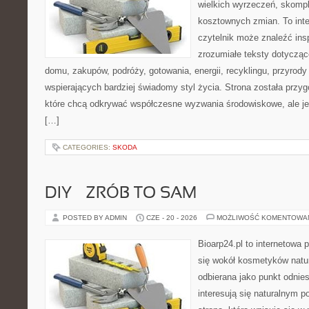
wielkich wyrzeczeń, skompl
kosztownych zmian. To int
czytelnik może znaleźć insp
zrozumiałe teksty dotyczą
domu, zakupów, podróży, gotowania, energii, recyklingu, przyrod
wspierających bardziej świadomy styl życia. Strona została przy
które chcą odkrywać współczesne wyzwania środowiskowe, ale je
[…]
CATEGORIES:
SKODA
DIY – ZRÓB TO SAM
POSTED BY ADMIN
CZE - 20 - 2026
MOŻLIWOŚĆ KOMENTOWA
Bioarp24.pl to internetowa 
się wokół kosmetyków natu
odbierana jako punkt odnies
interesują się naturalnym p