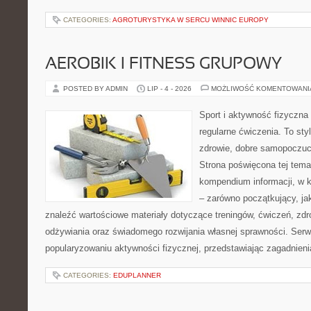
CATEGORIES:
AGROTURYSTYKA W SERCU WINNIC EUROPY
AEROBIK I FITNESS GRUPOWY
POSTED BY ADMIN
LIP - 4 - 2026
MOŻLIWOŚĆ KOMENTOWAN
Sport i aktywność fizyczna 
regularne ćwiczenia. To sty
zdrowie, dobre samopoczuci
Strona poświęcona tej tem
kompendium informacji, w k
– zarówno początkujący, j
znaleźć wartościowe materiały dotyczące treningów, ćwiczeń, zdr
odżywiania oraz świadomego rozwijania własnej sprawności. Serwi
popularyzowaniu aktywności fizycznej, przedstawiając zagadnien
CATEGORIES:
EDUPLANNER