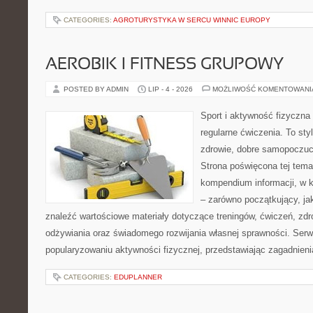
CATEGORIES:
AGROTURYSTYKA W SERCU WINNIC EUROPY
AEROBIK I FITNESS GRUPOWY
POSTED BY ADMIN
LIP - 4 - 2026
MOŻLIWOŚĆ KOMENTOWAN
Sport i aktywność fizyczna 
regularne ćwiczenia. To sty
zdrowie, dobre samopoczuci
Strona poświęcona tej tem
kompendium informacji, w k
– zarówno początkujący, j
znaleźć wartościowe materiały dotyczące treningów, ćwiczeń, zdr
odżywiania oraz świadomego rozwijania własnej sprawności. Serwi
popularyzowaniu aktywności fizycznej, przedstawiając zagadnien
CATEGORIES:
EDUPLANNER