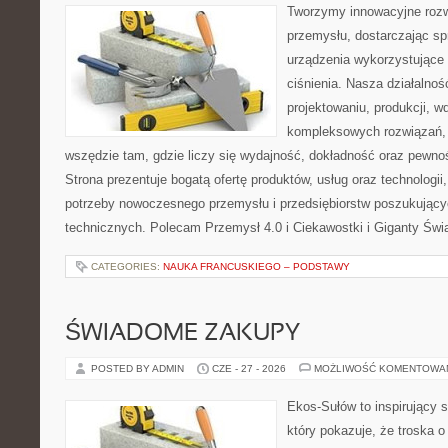
Tworzymy innowacyjne rozw
przemysłu, dostarczając s
urządzenia wykorzystujące
ciśnienia. Nasza działalnoś
projektowaniu, produkcji, w
kompleksowych rozwiązań, 
wszędzie tam, gdzie liczy się wydajność, dokładność oraz pew
Strona prezentuje bogatą ofertę produktów, usług oraz technologii
potrzeby nowoczesnego przemysłu i przedsiębiorstw poszukując
technicznych. Polecam Przemysł 4.0 i Ciekawostki i Giganty Świ
CATEGORIES:
NAUKA FRANCUSKIEGO – PODSTAWY
ŚWIADOME ZAKUPY
POSTED BY ADMIN
CZE - 27 - 2026
MOŻLIWOŚĆ KOMENTOWA
Ekos-Sułów to inspirujący s
który pokazuje, że troska 