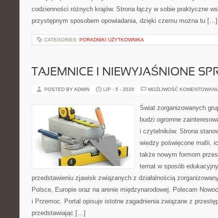
codzienności różnych krajów. Strona łączy w sobie praktyczne w
przystępnym sposobem opowiadania, dzięki czemu można tu […]
CATEGORIES:
PORADNIKI UŻYTKOWNIKA
TAJEMNICE I NIEWYJAŚNIONE S
POSTED BY ADMIN
LIP - 5 - 2026
MOŻLIWOŚĆ KOMENTOWAN
Świat zorganizowanych grup
budzi ogromne zainteresowa
i czytelników. Strona stan
wiedzy poświęcone mafii, ich
także nowym formom przest
temat w sposób edukacyjny,
przedstawieniu zjawisk związanych z działalnością zorganizowan
Polsce, Europie oraz na arenie międzynarodowej. Polecam Nowo
i Przemoc. Portal opisuje istotne zagadnienia związane z przest
przedstawiając […]