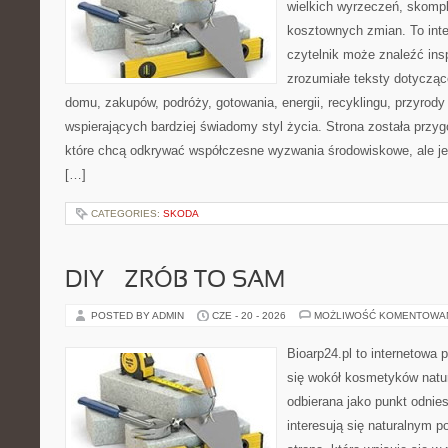
wielkich wyrzeczeń, skompl
kosztownych zmian. To int
czytelnik może znaleźć insp
zrozumiałe teksty dotyczą
domu, zakupów, podróży, gotowania, energii, recyklingu, przyrod
wspierających bardziej świadomy styl życia. Strona została przy
które chcą odkrywać współczesne wyzwania środowiskowe, ale je
[…]
CATEGORIES:
SKODA
DIY – ZRÓB TO SAM
POSTED BY ADMIN
CZE - 20 - 2026
MOŻLIWOŚĆ KOMENTOWA
Bioarp24.pl to internetowa 
się wokół kosmetyków natu
odbierana jako punkt odnies
interesują się naturalnym p