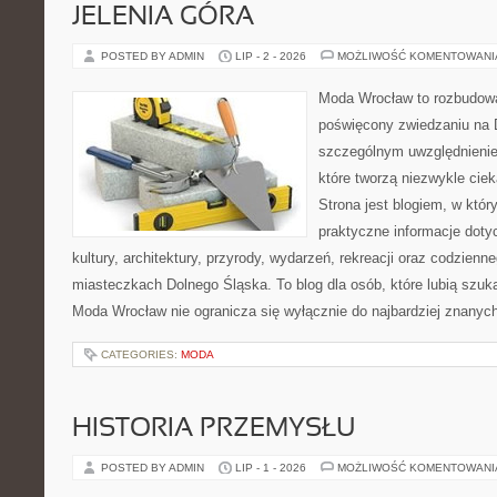
JELENIA GÓRA
POSTED BY ADMIN
LIP - 2 - 2026
MOŻLIWOŚĆ KOMENTOWAN
Moda Wrocław to rozbudowa
poświęcony zwiedzaniu na 
szczególnym uwzględnienie
które tworzą niezwykle cie
Strona jest blogiem, w któ
praktyczne informacje dotyc
kultury, architektury, przyrody, wydarzeń, rekreacji oraz codzienn
miasteczkach Dolnego Śląska. To blog dla osób, które lubią szuk
Moda Wrocław nie ogranicza się wyłącznie do najbardziej znanyc
CATEGORIES:
MODA
HISTORIA PRZEMYSŁU
POSTED BY ADMIN
LIP - 1 - 2026
MOŻLIWOŚĆ KOMENTOWAN