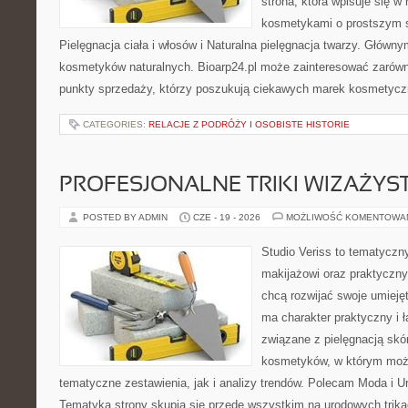
strona, która wpisuje się w
kosmetykami o prostszym 
Pielęgnacja ciała i włosów i Naturalna pielęgnacja twarzy. Główn
kosmetyków naturalnych. Bioarp24.pl może zainteresować zarówn
punkty sprzedaży, którzy poszukują ciekawych marek kosmetycz
CATEGORIES:
RELACJE Z PODRÓŻY I OSOBISTE HISTORIE
PROFESJONALNE TRIKI WIZAŻY
POSTED BY ADMIN
CZE - 19 - 2026
MOŻLIWOŚĆ KOMENTOWA
Studio Veriss to tematyczn
makijażowi oraz praktyczn
chcą rozwijać swoje umieję
ma charakter praktyczny i 
związane z pielęgnacją skó
kosmetyków, w którym moż
tematyczne zestawienia, jak i analizy trendów. Polecam Moda i Uro
Tematyka strony skupia się przede wszystkim na urodowych trikac