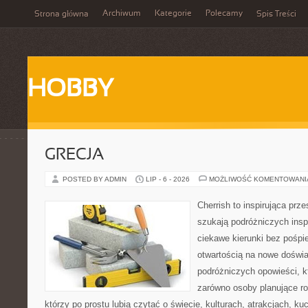
Archiwum
Kategorie
Polecamy
Strona główna
Spis Treści
HOBBY
GRECJA
POSTED BY ADMIN
LIP - 6 - 2026
MOŻLIWOŚĆ KOMENTOWAN
Cherrish to inspirująca prze
szukają podróżniczych insp
ciekawe kierunki bez pośpi
otwartością na nowe doświa
podróżniczych opowieści, 
zarówno osoby planujące rod
którzy po prostu lubią czytać o świecie, kulturach, atrakcjach, kuch