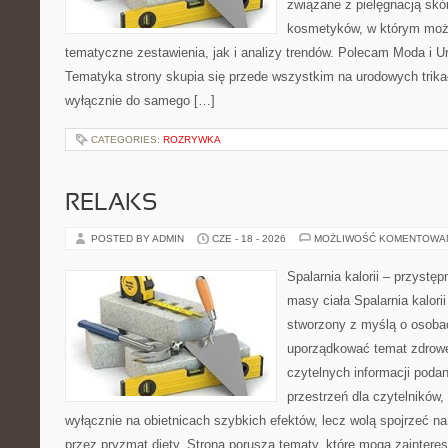
związane z pielęgnacją skó
kosmetyków, w którym moż
tematyczne zestawienia, jak i analizy trendów. Polecam Moda i Uro
Tematyka strony skupia się przede wszystkim na urodowych trikac
wyłącznie do samego […]
CATEGORIES:
ROZRYWKA
RELAKS
POSTED BY ADMIN
CZE - 18 - 2026
MOŻLIWOŚĆ KOMENTOWA
Spalarnia kalorii – przystę
masy ciała Spalarnia kalorii
stworzony z myślą o osoba
uporządkować temat zdrowej
czytelnych informacji poda
przestrzeń dla czytelników,
wyłącznie na obietnicach szybkich efektów, lecz wolą spojrzeć na
przez pryzmat diety. Strona porusza tematy, które mogą zainter