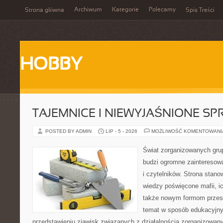
Archiwum
Kategorie
Polecamy
Strona główna
Spis Treści
HOBBY
TAJEMNICE I NIEWYJAŚNIONE S
POSTED BY ADMIN
LIP - 5 - 2026
MOŻLIWOŚĆ KOMENTOWAN
Świat zorganizowanych grup
budzi ogromne zainteresowa
i czytelników. Strona stan
wiedzy poświęcone mafii, ich
także nowym formom przest
temat w sposób edukacyjny,
przedstawieniu zjawisk związanych z działalnością zorganizowan