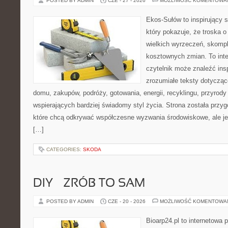
POSTED BY ADMIN
CZE - 27 - 2026
MOŻLIWOŚĆ KOMENTOWA
Ekos-Sułów to inspirujący s
który pokazuje, że troska 
wielkich wyrzeczeń, skompl
kosztownych zmian. To int
czytelnik może znaleźć insp
zrozumiałe teksty dotyczą
domu, zakupów, podróży, gotowania, energii, recyklingu, przyrod
wspierających bardziej świadomy styl życia. Strona została przy
które chcą odkrywać współczesne wyzwania środowiskowe, ale je
[…]
CATEGORIES:
SKODA
DIY – ZRÓB TO SAM
POSTED BY ADMIN
CZE - 20 - 2026
MOŻLIWOŚĆ KOMENTOWA
Bioarp24.pl to internetowa 