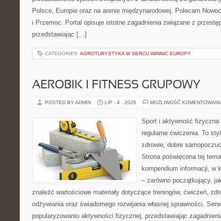
Polsce, Europie oraz na arenie międzynarodowej. Polecam Nowo
i Przemoc. Portal opisuje istotne zagadnienia związane z przest
przedstawiając […]
CATEGORIES:
AGROTURYSTYKA W SERCU WINNIC EUROPY
AEROBIK I FITNESS GRUPOWY
POSTED BY ADMIN
LIP - 4 - 2026
MOŻLIWOŚĆ KOMENTOWAN
Sport i aktywność fizyczna 
regularne ćwiczenia. To sty
zdrowie, dobre samopoczuci
Strona poświęcona tej tem
kompendium informacji, w k
– zarówno początkujący, j
znaleźć wartościowe materiały dotyczące treningów, ćwiczeń, zdr
odżywiania oraz świadomego rozwijania własnej sprawności. Serwi
popularyzowaniu aktywności fizycznej, przedstawiając zagadnien