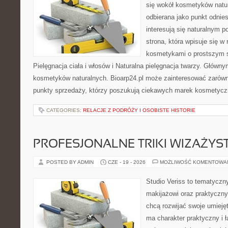
się wokół kosmetyków natu
odbierana jako punkt odnies
interesują się naturalnym p
strona, która wpisuje się w
kosmetykami o prostszym 
Pielęgnacja ciała i włosów i Naturalna pielęgnacja twarzy. Główn
kosmetyków naturalnych. Bioarp24.pl może zainteresować zarówn
punkty sprzedaży, którzy poszukują ciekawych marek kosmetycz
CATEGORIES:
RELACJE Z PODRÓŻY I OSOBISTE HISTORIE
PROFESJONALNE TRIKI WIZAŻY
POSTED BY ADMIN
CZE - 19 - 2026
MOŻLIWOŚĆ KOMENTOWA
Studio Veriss to tematyczn
makijażowi oraz praktyczn
chcą rozwijać swoje umieję
ma charakter praktyczny i 