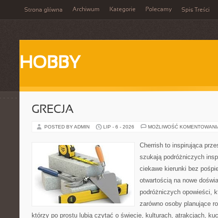
Archiwum
Kategorie
Polecamy
Strona główna
Spis Treści
HOBBY
GRECJA
POSTED BY ADMIN
LIP - 6 - 2026
MOŻLIWOŚĆ KOMENTOWAN
Cherrish to inspirująca prze
szukają podróżniczych insp
ciekawe kierunki bez pośpi
otwartością na nowe doświa
podróżniczych opowieści, 
zarówno osoby planujące rod
którzy po prostu lubią czytać o świecie, kulturach, atrakcjach, kuch