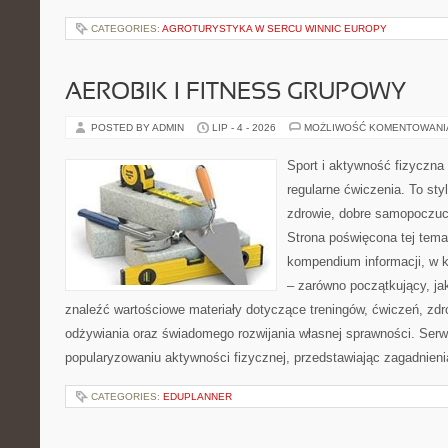
CATEGORIES:
AGROTURYSTYKA W SERCU WINNIC EUROPY
AEROBIK I FITNESS GRUPOWY
POSTED BY ADMIN
LIP - 4 - 2026
MOŻLIWOŚĆ KOMENTOWAN
Sport i aktywność fizyczna 
regularne ćwiczenia. To sty
zdrowie, dobre samopoczuci
Strona poświęcona tej tem
kompendium informacji, w k
– zarówno początkujący, j
znaleźć wartościowe materiały dotyczące treningów, ćwiczeń, zdr
odżywiania oraz świadomego rozwijania własnej sprawności. Serwi
popularyzowaniu aktywności fizycznej, przedstawiając zagadnien
CATEGORIES:
EDUPLANNER