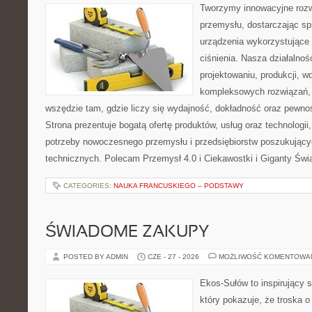
Tworzymy innowacyjne rozw
przemysłu, dostarczając s
urządzenia wykorzystujące
ciśnienia. Nasza działalnoś
projektowaniu, produkcji, w
kompleksowych rozwiązań, 
wszędzie tam, gdzie liczy się wydajność, dokładność oraz pew
Strona prezentuje bogatą ofertę produktów, usług oraz technologii
potrzeby nowoczesnego przemysłu i przedsiębiorstw poszukując
technicznych. Polecam Przemysł 4.0 i Ciekawostki i Giganty Świ
CATEGORIES:
NAUKA FRANCUSKIEGO – PODSTAWY
ŚWIADOME ZAKUPY
POSTED BY ADMIN
CZE - 27 - 2026
MOŻLIWOŚĆ KOMENTOWA
Ekos-Sułów to inspirujący s
który pokazuje, że troska 