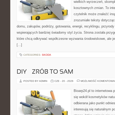
wielkich wyrzeczeń, skompl
kosztownych zmian. To int
czytelnik może znaleźć insp
zrozumiałe teksty dotyczą
domu, zakupów, podróży, gotowania, energii, recyklingu, przyrod
wspierających bardziej świadomy styl życia. Strona została przy
które chcą odkrywać współczesne wyzwania środowiskowe, ale je
[…]
CATEGORIES:
SKODA
DIY – ZRÓB TO SAM
POSTED BY ADMIN
CZE - 20 - 2026
MOŻLIWOŚĆ KOMENTOWA
Bioarp24.pl to internetowa 
się wokół kosmetyków natu
odbierana jako punkt odnies
interesują się naturalnym p