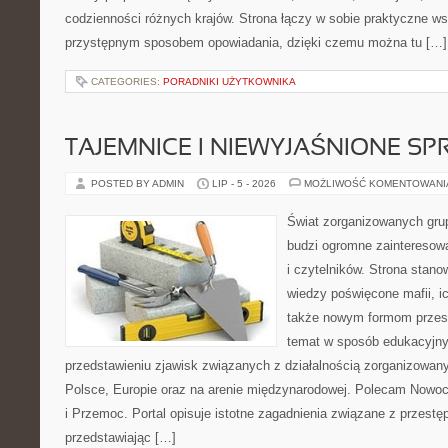
codzienności różnych krajów. Strona łączy w sobie praktyczne w
przystępnym sposobem opowiadania, dzięki czemu można tu […]
CATEGORIES:
PORADNIKI UŻYTKOWNIKA
TAJEMNICE I NIEWYJAŚNIONE S
POSTED BY ADMIN
LIP - 5 - 2026
MOŻLIWOŚĆ KOMENTOWAN
Świat zorganizowanych grup
budzi ogromne zainteresowa
i czytelników. Strona stan
wiedzy poświęcone mafii, ich
także nowym formom przest
temat w sposób edukacyjny,
przedstawieniu zjawisk związanych z działalnością zorganizowan
Polsce, Europie oraz na arenie międzynarodowej. Polecam Nowo
i Przemoc. Portal opisuje istotne zagadnienia związane z przest
przedstawiając […]