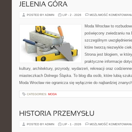
JELENIA GÓRA
POSTED BY ADMIN
LIP - 2 - 2026
MOŻLIWOŚĆ KOMENTOWAN
Moda Wrocław to rozbudowa
poświęcony zwiedzaniu na 
szczególnym uwzględnienie
które tworzą niezwykle cie
Strona jest blogiem, w któ
praktyczne informacje dotyc
kultury, architektury, przyrody, wydarzeń, rekreacji oraz codzienn
miasteczkach Dolnego Śląska. To blog dla osób, które lubią szuk
Moda Wrocław nie ogranicza się wyłącznie do najbardziej znanyc
CATEGORIES:
MODA
HISTORIA PRZEMYSŁU
POSTED BY ADMIN
LIP - 1 - 2026
MOŻLIWOŚĆ KOMENTOWAN