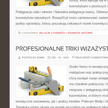
strona, która wpisuje się w
kosmetykami o prostszym 
Pielęgnacja ciała i włosów i Naturalna pielęgnacja twarzy. Główn
kosmetyków naturalnych. Bioarp24.pl może zainteresować zarówn
punkty sprzedaży, którzy poszukują ciekawych marek kosmetycz
CATEGORIES:
RELACJE Z PODRÓŻY I OSOBISTE HISTORIE
PROFESJONALNE TRIKI WIZAŻY
POSTED BY ADMIN
CZE - 19 - 2026
MOŻLIWOŚĆ KOMENTOWA
Studio Veriss to tematyczn
makijażowi oraz praktyczn
chcą rozwijać swoje umieję
ma charakter praktyczny i 
związane z pielęgnacją skó
kosmetyków, w którym moż
tematyczne zestawienia, jak i analizy trendów. Polecam Moda i Uro
Tematyka strony skupia się przede wszystkim na urodowych trikac