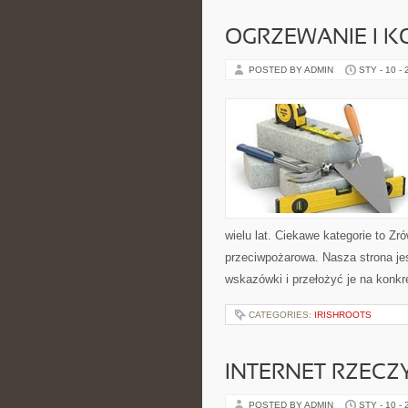
OGRZEWANIE I K
POSTED BY ADMIN
STY - 10 -
wielu lat. Ciekawe kategorie to 
przeciwpożarowa. Nasza strona je
wskazówki i przełożyć je na konkr
CATEGORIES:
IRISHROOTS
INTERNET RZECZY
POSTED BY ADMIN
STY - 10 -