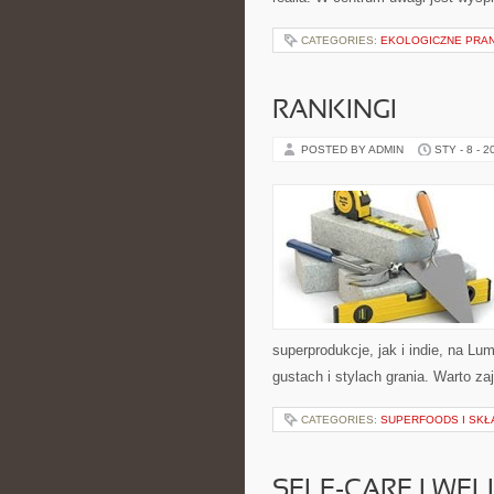
CATEGORIES:
EKOLOGICZNE PRAN
RANKINGI
POSTED BY ADMIN
STY - 8 - 2
superprodukcje, jak i indie, na L
gustach i stylach grania. Warto za
CATEGORIES:
SUPERFOODS I SKŁ
SELF-CARE I WE