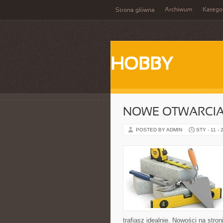
Archiwum
Katego
Strona główna
HOBBY
NOWE OTWARCIA 
POSTED BY ADMIN
STY - 11 - 
trafiasz idealnie. Nowości na stro