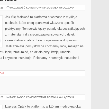
SELF-
026
MOŻLIWOŚĆ KOMENTOWANIA
ZOSTAŁA WYŁĄCZONA
CARE
I
WELLNESS
Jak Się Malować to platforma stworzone z myślą o
osobach, które chcą opanować wizażu w sposób
praktyczny. Ten serwis łączy porady dla początkujących
z materiałami dla średniozaawansowanych, dzięki
czemu łatwo znaleźć treści dopasowane do poziomu.
Jeśli szukasz pomysłów na codzienny look, makijaż na
stu lepiej zrozumieć, co działa przy Twojej urodzie,
a i czytelne instrukcje. Polecamy Kosmetyki naturalne i
CJA
DIABETOLOGIA
026
MOŻLIWOŚĆ KOMENTOWANIA
ZOSTAŁA WYŁĄCZONA
Express Optyk to platforma, w którym medycyna oka