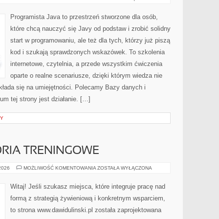
RZECZY
(IOT)
Programista Java to przestrzeń stworzone dla osób,
które chcą nauczyć się Javy od podstaw i zrobić solidny
start w programowaniu, ale też dla tych, którzy już piszą
kod i szukają sprawdzonych wskazówek. To szkolenia
internetowe, czytelnia, a przede wszystkim ćwiczenia
oparte o realne scenariusze, dzięki którym wiedza nie
zekłada się na umiejętności. Polecamy Bazy danych i
 tej strony jest działanie. […]
NY
ORIA TRENINGOWE
SPRZĘT
 2026
MOŻLIWOŚĆ KOMENTOWANIA
ZOSTAŁA WYŁĄCZONA
I
AKCESORIA
TRENINGOWE
Witaj! Jeśli szukasz miejsca, które integruje pracę nad
formą z strategią żywieniową i konkretnym wsparciem,
to strona www.dawidulinski.pl została zaprojektowana