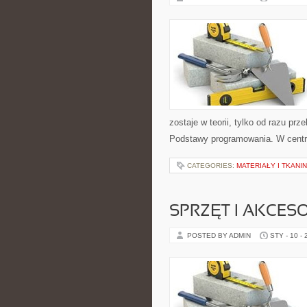
zostaje w teorii, tylko od razu pr
Podstawy programowania. W centrum
CATEGORIES:
MATERIAŁY I TKANI
SPRZĘT I AKCES
POSTED BY ADMIN
STY - 10 -