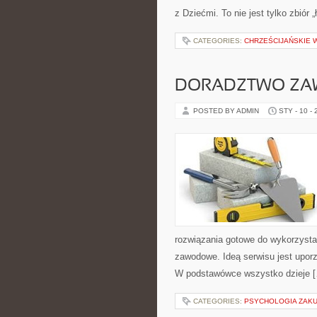
z Dziećmi. To nie jest tylko zbiór 
CATEGORIES:
CHRZEŚCIJAŃSKIE 
DORADZTWO Z
POSTED BY ADMIN
STY - 10 -
rozwiązania gotowe do wykorzystan
zawodowe. Ideą serwisu jest uporz
W podstawówce wszystko dzieje 
CATEGORIES:
PSYCHOLOGIA ZAKU