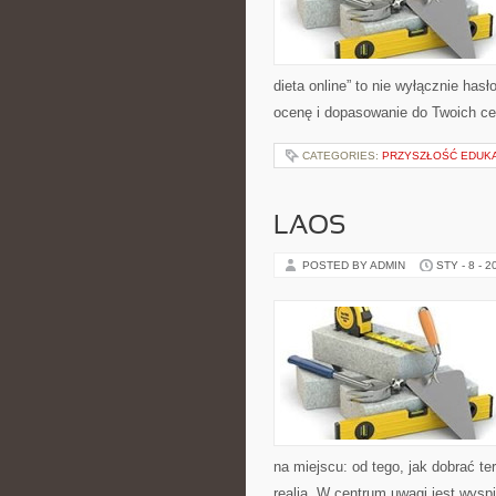
dieta online” to nie wyłącznie has
ocenę i dopasowanie do Twoich ce
CATEGORIES:
PRZYSZŁOŚĆ EDUKA
LAOS
POSTED BY ADMIN
STY - 8 - 2
na miejscu: od tego, jak dobrać te
realia. W centrum uwagi jest wysp