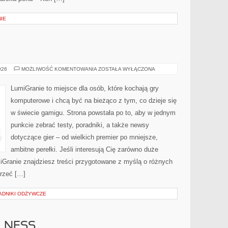
IE
RANKINGI
026
MOŻLIWOŚĆ KOMENTOWANIA
ZOSTAŁA WYŁĄCZONA
LumiGranie to miejsce dla osób, które kochają gry
komputerowe i chcą być na bieżąco z tym, co dzieje się
w świecie gamigu. Strona powstała po to, aby w jednym
punkcie zebrać testy, poradniki, a także newsy
dotyczące gier – od wielkich premier po mniejsze,
ambitne perełki. Jeśli interesują Cię zarówno duże
umiGranie znajdziesz treści przygotowane z myślą o różnych
jrzeć […]
ADNIKI ODŻYWCZE
LLNESS