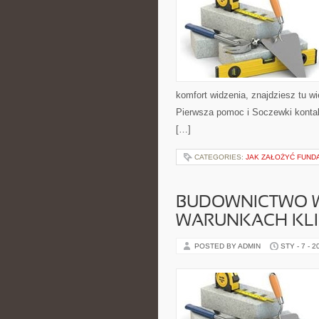
komfort widzenia, znajdziesz tu w
Pierwsza pomoc i Soczewki kontakt
[…]
CATEGORIES:
JAK ZAŁOŻYĆ FUND
BUDOWNICTWO 
WARUNKACH KL
POSTED BY ADMIN
STY - 7 - 2