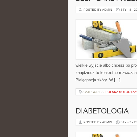
POSTED BY ADMIN
STY - 8 - 2
wielkie wyjście albo chcesz po pro
znajdziesz tu konkretne rozwiązani
Pielęgnacja skóry. W […]
CATEGORIES:
POLSKA MOTORYZA
DIABETOLOGIA
POSTED BY ADMIN
STY - 7 - 2