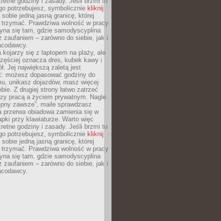
retne godziny i zasady. Jeśli brzmi to
go potrzebujesz, symbolicznie
kliknij
 sobie jedną jasną granicę, której
ę trzymać. Prawdziwa wolność w pracy
zyna się tam, gdzie samodyscyplina
z zaufaniem – zarówno do siebie, jak i
racodawcy.
 kojarzy się z laptopem na plaży, ale
zęściej oznacza dres, kubek kawy i
ł. Jej największą zaletą jest
ć: możesz dopasować godziny do
mu, unikasz dojazdów, masz więcej
bie. Z drugiej strony łatwo zatrzeć
dzy pracą a życiem prywatnym. Nagle
tępny zawsze”, maile sprawdzasz
a przerwa obiadowa zamienia się w
pki przy klawiaturze. Warto więc
retne godziny i zasady. Jeśli brzmi to
go potrzebujesz, symbolicznie
kliknij
 sobie jedną jasną granicę, której
ę trzymać. Prawdziwa wolność w pracy
zyna się tam, gdzie samodyscyplina
z zaufaniem – zarówno do siebie, jak i
racodawcy.