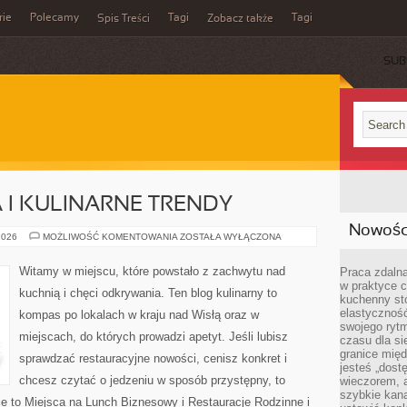
rie
Polecamy
Tagi
Tagi
Spis Treści
Zobacz także
SUB
I KULINARNE TRENDY
Nowości
NOWE
2026
MOŻLIWOŚĆ KOMENTOWANIA
ZOSTAŁA WYŁĄCZONA
OTWARCIA
I
KULINARNE
Witamy w miejscu, które powstało z zachwytu nad
Praca zdalna
TRENDY
w praktyce c
kuchnią i chęci odkrywania. Ten blog kulinarny to
kuchenny stó
elastycznoś
kompas po lokalach w kraju nad Wisłą oraz w
swojego ryt
miejscach, do których prowadzi apetyt. Jeśli lubisz
czasu dla sie
granice mię
sprawdzać restauracyjne nowości, cenisz konkret i
jesteś „dos
chcesz czytać o jedzeniu w sposób przystępny, to
wieczorem, 
szybkie kana
nie to Miejsca na Lunch Biznesowy i Restauracje Rodzinne i