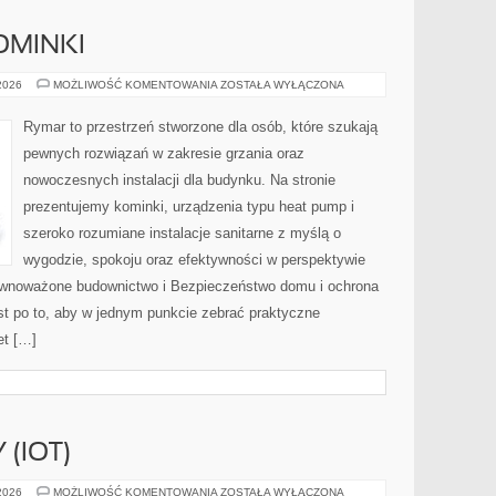
OMINKI
OGRZEWANIE
 2026
MOŻLIWOŚĆ KOMENTOWANIA
ZOSTAŁA WYŁĄCZONA
I
KOMINKI
Rymar to przestrzeń stworzone dla osób, które szukają
pewnych rozwiązań w zakresie grzania oraz
nowoczesnych instalacji dla budynku. Na stronie
prezentujemy kominki, urządzenia typu heat pump i
szeroko rozumiane instalacje sanitarne z myślą o
wygodzie, spokoju oraz efektywności w perspektywie
Zrównoważone budownictwo i Bezpieczeństwo domu i ochrona
st po to, aby w jednym punkcie zebrać praktyczne
et […]
 (IOT)
INTERNET
 2026
MOŻLIWOŚĆ KOMENTOWANIA
ZOSTAŁA WYŁĄCZONA