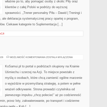
właśnie po to, aby pomagać osoby z okolic Piły oraz
klientów z całej Polski w podróży do wyższej
sprawności. „Trener personalny Piła – Dawid | Treningi i
ło, ale deklaracja systematycznej pracy opartej o program,
lów. Ciekawe kategorie to Suplementacja […]
CJI
LAOS
026
MOŻLIWOŚĆ KOMENTOWANIA
ZOSTAŁA WYŁĄCZONA
KoSamui.pl to portal o podróżach skupiony na Krainie
Uśmiechu i szerzej na Azji. To miejsce powstało z
myślą o osobach, które chcą zamienić ogólne marzenie
o wyjeździe w przemyślaną strategię, a potem w pełne
wrażeń odkrywanie. Strona prowadzi czytelnika od
pierwszego impulsu „chcę polecieć” aż po codzienność
rmin, przez loty, zakwaterowanie, po transport i codzienne
iarska perła – Koh […]