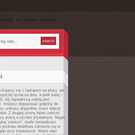
SCRIBE
FACEBOOK
TWITTER
:
 kojarzy się z laptopem na plaży, ale
zęściej oznacza dres, kubek kawy i
ł. Jej największą zaletą jest
ć: możesz dopasować godziny do
mu, unikasz dojazdów, masz więcej
bie. Z drugiej strony łatwo zatrzeć
dzy pracą a życiem prywatnym. Nagle
tępny zawsze”, maile sprawdzasz
a przerwa obiadowa zamienia się w
pki przy klawiaturze. Warto więc