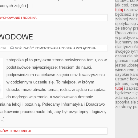
ustawić konk
jak coś, cze
„ładnych zdjęć i […]
tutaj
i zapisz
będziesz si
WYCHOWANIE I RODZINA
zdalnej zac
spotyka się 
ze strony p
Praca zdalna
AWODOWE
w praktyce c
kuchenny stó
elastycznoś
DORADZTWO
 2026
MOŻLIWOŚĆ KOMENTOWANIA
ZOSTAŁA WYŁĄCZONA
swojego ryt
ZAWODOWE
czasu dla sie
sptopolka.pl to przyjazna strona poświęcona temu, co w
granice mię
jesteś „dos
podstawówce najważniejsze: treściom do nauki,
wieczorem, 
szybkie kana
podpowiedziom na ciekawe zajęcia oraz towarzyszeniu
ustawić konk
w codziennym uczeniu się. To miejsce, w którym
jak coś, cze
tutaj
i zapisz
dziecko może utrwalić temat, rodzic znajdzie narzędzia
będziesz si
do mądrego wspierania, a wychowawca dostanie
zdalnej zac
spotyka się 
ia na lekcji i poza nią. Polecamy Informatyka i Doradztwo
ze strony p
ądkowanie procesu nauki tak, aby był przystępny i logiczny.
[…]
PÓW I KONSUMPCJI