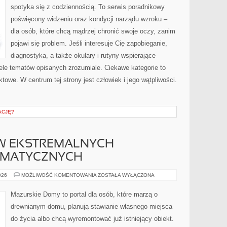
spotyka się z codziennością. To serwis poradnikowy
poświęcony widzeniu oraz kondycji narządu wzroku –
dla osób, które chcą mądrzej chronić swoje oczy, zanim
pojawi się problem. Jeśli interesuje Cię zapobieganie,
diagnostyka, a także okulary i rutyny wspierające
iele tematów opisanych zrozumiale. Ciekawe kategorie to
owe. W centrum tej strony jest człowiek i jego wątpliwości.
ACJĘ?
W EKSTREMALNYCH
IMATYCZNYCH
BUDOWNICTWO
026
MOŻLIWOŚĆ KOMENTOWANIA
ZOSTAŁA WYŁĄCZONA
W
EKSTREMALNYCH
WARUNKACH
Mazurskie Domy to portal dla osób, które marzą o
KLIMATYCZNYCH
drewnianym domu, planują stawianie własnego miejsca
do życia albo chcą wyremontować już istniejący obiekt.