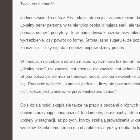
Twoja codzienność.
Jednocześnie dla osób z Piły i okolic strona jest zaproszeniem d
Lokalny trener personalny to nie tylko osoba pilnująca serii, ale t
pomaga ustawić priorytety. To wsparcie bywa kluczowe przy takich
wyrzeźbienie, czy powrót do formy. Strona jasno sugeruje, że po
znaczenia – liczy się start i dobrze poprowadzony proces.
W treściach i przekazie serwisu mocno wybrzmiewa też temat mot
„idealny czas”, nie zawsze jest energia, nie zawsze jest ochota. 
Strona pokazuje, że można trenować krócej, ale konsekwentnie, 
się. Podobnie w diecie – zamiast perfekcji, liczy się powtarzalno
nic”, lepsze jest „sensownie przez większość czasu”.
Opis działalności skupia się także na pracy z osobami o różnych 
dopiero zaczynają i chcą poznać fundamenty, przez osoby, które 
utknęły w stagnacji, aż po tych, którzy szukają prowadzenia w k
wyników. Dzięki temu strona ma charakter elastyczny i trafia do l