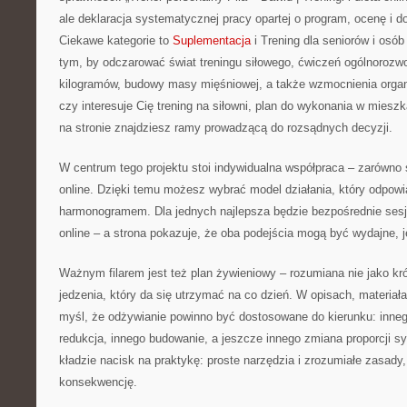
ale deklaracja systematycznej pracy opartej o program, ocenę i 
Ciekawe kategorie to
Suplementacja
i Trening dla seniorów i osób
tym, by odczarować świat treningu siłowego, ćwiczeń ogólnorozw
kilogramów, budowy masy mięśniowej, a także wzmocnienia organ
czy interesuje Cię trening na siłowni, plan do wykonania w mies
na stronie znajdziesz ramy prowadzącą do rozsądnych decyzji.
W centrum tego projektu stoi indywidualna współpraca – zarówno st
online. Dzięki temu możesz wybrać model działania, który odpow
harmonogramem. Dla jednych najlepsza będzie bezpośrednie sesj
online – a strona pokazuje, że oba podejścia mogą być wydajne, j
Ważnym filarem jest też plan żywieniowy – rozumiana nie jako kró
jedzenia, który da się utrzymać na co dzień. W opisach, materiała
myśl, że odżywianie powinno być dostosowane do kierunku: inn
redukcja, innego budowanie, a jeszcze innego zmiana proporcji sy
kładzie nacisk na praktykę: proste narzędzia i zrozumiałe zasady
konsekwencję.