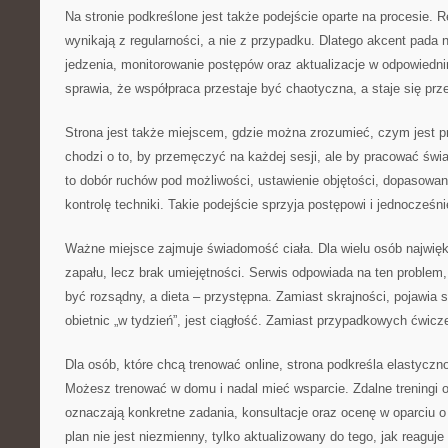
Na stronie podkreślone jest także podejście oparte na procesie. R
wynikają z regularności, a nie z przypadku. Dlatego akcent pada n
jedzenia, monitorowanie postępów oraz aktualizacje w odpowiedn
sprawia, że współpraca przestaje być chaotyczna, a staje się prz
Strona jest także miejscem, gdzie można zrozumieć, czym jest p
chodzi o to, by przemęczyć na każdej sesji, ale by pracować św
to dobór ruchów pod możliwości, ustawienie objętości, dopasowan
kontrolę techniki. Takie podejście sprzyja postępowi i jednocześn
Ważne miejsce zajmuje świadomość ciała. Dla wielu osób najwięks
zapału, lecz brak umiejętności. Serwis odpowiada na ten problem
być rozsądny, a dieta – przystępna. Zamiast skrajności, pojawia
obietnic „w tydzień”, jest ciągłość. Zamiast przypadkowych ćwicze
Dla osób, które chcą trenować online, strona podkreśla elastyczno
Możesz trenować w domu i nadal mieć wsparcie. Zdalne treningi o
oznaczają konkretne zadania, konsultacje oraz ocenę w oparciu o 
plan nie jest niezmienny, tylko aktualizowany do tego, jak reaguje