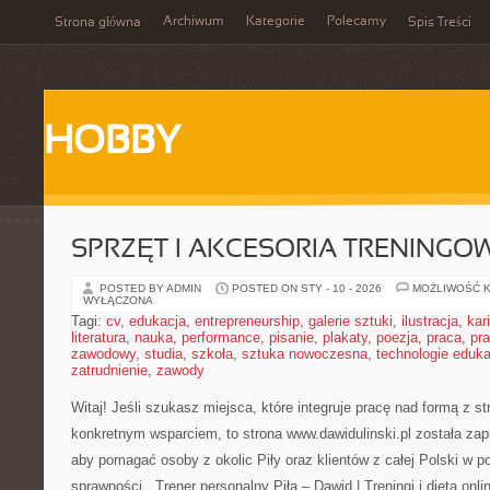
Archiwum
Kategorie
Polecamy
Strona główna
Spis Treści
HOBBY
SPRZĘT I AKCESORIA TRENINGO
POSTED BY ADMIN
POSTED ON STY - 10 - 2026
MOŻLIWOŚĆ 
WYŁĄCZONA
Tagi:
cv
,
edukacja
,
entrepreneurship
,
galerie sztuki
,
ilustracja
,
kar
literatura
,
nauka
,
performance
,
pisanie
,
plakaty
,
poezja
,
praca
,
pr
zawodowy
,
studia
,
szkoła
,
sztuka nowoczesna
,
technologie eduk
zatrudnienie
,
zawody
Witaj! Jeśli szukasz miejsca, które integruje pracę nad formą z st
konkretnym wsparciem, to strona www.dawidulinski.pl została zap
aby pomagać osoby z okolic Piły oraz klientów z całej Polski w 
sprawności. „Trener personalny Piła – Dawid | Treningi i dieta onli