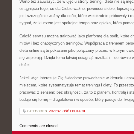
Warto też zauważyć, że w ujęciu strony trening i dieta nie są męc
osiągnięcia tego, co dla Ciebie ważne: pewności siebie, lepszej sy
jest szczególnie ważny dla osób, które wielokrotnie próbowały i r
sygnał, że kluczem jest spokojne tempo oraz opieka, która poma
Całość serwisu można traktować jako platformę dla osób, które c
mitów i bez chaotycznych treningów. Współpraca z trenerem person
dieta online są tu pokazane jako połączony proces, w którym ćwi
się wspierają. Dzięki temu łatwiej osiągnąć rezultat i – co równie
dłużej.
Jeżeli więc interesuje Cię świadome prowadzenie w kierunku lepsz
miejscem, które systematyzuje temat treningu i diety. To przestrz
pracować z sensem: bez skrajności, za to z planem, kontrolą i s
buduje się formę – długofalowo i w sposób, który pasuje do Twoje
CATEGORIES:
PRZYSZŁOŚĆ EDUKACJI
Comments are closed.