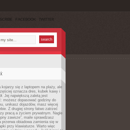
SCRIBE
FACEBOOK
TWITTER
:
 kojarzy się z laptopem na plaży, ale
zęściej oznacza dres, kubek kawy i
ł. Jej największą zaletą jest
ć: możesz dopasować godziny do
mu, unikasz dojazdów, masz więcej
bie. Z drugiej strony łatwo zatrzeć
dzy pracą a życiem prywatnym. Nagle
tępny zawsze”, maile sprawdzasz
a przerwa obiadowa zamienia się w
pki przy klawiaturze. Warto więc