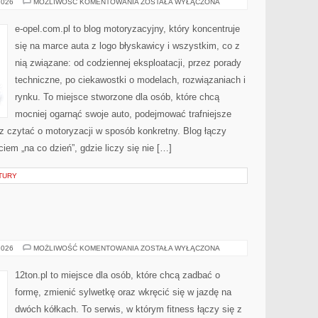
OPEL
2026
MOŻLIWOŚĆ KOMENTOWANIA
ZOSTAŁA WYŁĄCZONA
e-opel.com.pl to blog motoryzacyjny, który koncentruje
się na marce auta z logo błyskawicy i wszystkim, co z
nią związane: od codziennej eksploatacji, przez porady
techniczne, po ciekawostki o modelach, rozwiązaniach i
rynku. To miejsce stworzone dla osób, które chcą
mocniej ogarnąć swoje auto, podejmować trafniejsze
z czytać o motoryzacji w sposób konkretny. Blog łączy
em „na co dzień”, gdzie liczy się nie […]
TURY
SIŁOWNIA
2026
MOŻLIWOŚĆ KOMENTOWANIA
ZOSTAŁA WYŁĄCZONA
12ton.pl to miejsce dla osób, które chcą zadbać o
formę, zmienić sylwetkę oraz wkręcić się w jazdę na
dwóch kółkach. To serwis, w którym fitness łączy się z