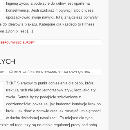
higieną życia, a podejście do celów jest oparte na
konsekwencji. Jeśli szukasz motywacji albo chcesz
uporządkować swoje nawyki, tutaj znajdziesz pomysły
 do ideałów z plakatu. Kategorie dla każdego to Fitness i
m 12ton.pl jest […]
SERCU WINNIC EUROPY
ŁYCH
TRENING
2026
MOŻLIWOŚĆ KOMENTOWANIA
ZOSTAŁA WYŁĄCZONA
DOROSŁYCH
TKKF Sieraków to punkt odniesienia dla osób, które
traktują ruch nie jako jednorazowy zryw, lecz jako styl
życia. Serwis łączy podejście szkoleniowe z
codziennością: pokazuje, jak budować kondycję krok po
kroku, jak dbać o zdrowie oraz jak rozwijać umiejętności
w duchu świadomej rywalizacji. To miejsce dla tych,
leżnie od tego, czy są na etapie regularnej pracy nad sobą.