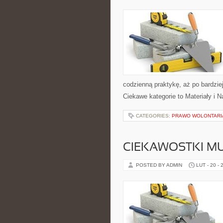
codzienną praktykę, aż po bardzi
Ciekawe kategorie to Materiały i
CATEGORIES:
PRAWO WOLONTARI
CIEKAWOSTKI M
POSTED BY ADMIN
LUT - 20 - 