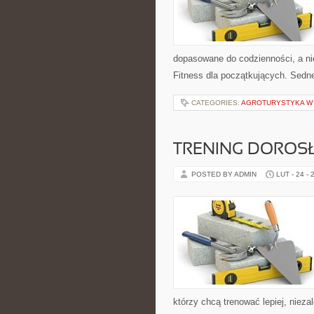
dopasowane do codzienności, a nie
Fitness dla początkujących. Sedne
CATEGORIES:
AGROTURYSTYKA W 
TRENING DOROS
POSTED BY ADMIN
LUT - 24 - 
którzy chcą trenować lepiej, nieza