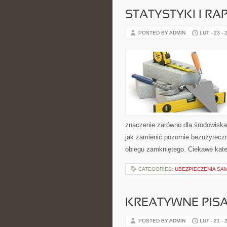
STATYSTYKI I RA
POSTED BY ADMIN
LUT - 23 - 
znaczenie zarówno dla środowiska, 
jak zamienić pozornie bezużytecz
obiegu zamkniętego. Ciekawe kate
CATEGORIES:
UBEZPIECZENIA SA
KREATYWNE PISA
POSTED BY ADMIN
LUT - 21 - 