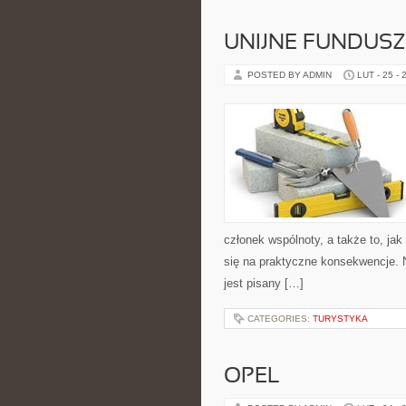
UNIJNE FUNDUSZ
POSTED BY ADMIN
LUT - 25 - 
członek wspólnoty, a także to, j
się na praktyczne konsekwencje. N
jest pisany […]
CATEGORIES:
TURYSTYKA
OPEL