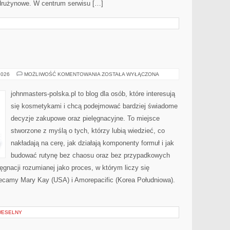
drużynowe. W centrum serwisu […]
KOSMETYKI
2026
MOŻLIWOŚĆ KOMENTOWANIA
ZOSTAŁA WYŁĄCZONA
johnmasters-polska.pl to blog dla osób, które interesują
się kosmetykami i chcą podejmować bardziej świadome
decyzje zakupowe oraz pielęgnacyjne. To miejsce
stworzone z myślą o tych, którzy lubią wiedzieć, co
nakładają na cerę, jak działają komponenty formuł i jak
budować rutynę bez chaosu oraz bez przypadkowych
ęgnacji rozumianej jako proces, w którym liczy się
lecamy Mary Kay (USA) i Amorepacific (Korea Południowa).
 WESELNY