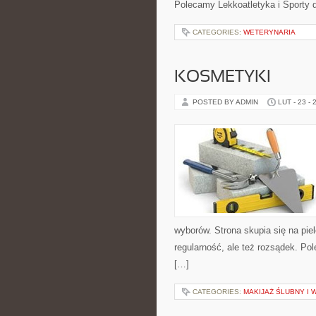
Polecamy Lekkoatletyka i Sporty 
CATEGORIES:
WETERYNARIA
KOSMETYKI
POSTED BY ADMIN
LUT - 23 - 
wyborów. Strona skupia się na piel
regularność, ale też rozsądek. Po
[…]
CATEGORIES:
MAKIJAŻ ŚLUBNY I