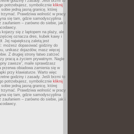
retne godziny i zasady. Jeśli brzmi to
go potrzebujesz, symbolicznie
kliknij
 sobie jedną jasną granicę, której
ę trzymać. Prawdziwa wolność w pracy
zyna się tam, gdzie samodyscyplina
z zaufaniem – zarówno do siebie, jak i
racodawcy.
 kojarzy się z laptopem na plaży, ale
zęściej oznacza dres, kubek kawy i
ł. Jej największą zaletą jest
ć: możesz dopasować godziny do
mu, unikasz dojazdów, masz więcej
bie. Z drugiej strony łatwo zatrzeć
dzy pracą a życiem prywatnym. Nagle
tępny zawsze”, maile sprawdzasz
a przerwa obiadowa zamienia się w
pki przy klawiaturze. Warto więc
retne godziny i zasady. Jeśli brzmi to
go potrzebujesz, symbolicznie
kliknij
 sobie jedną jasną granicę, której
ę trzymać. Prawdziwa wolność w pracy
zyna się tam, gdzie samodyscyplina
z zaufaniem – zarówno do siebie, jak i
racodawcy.