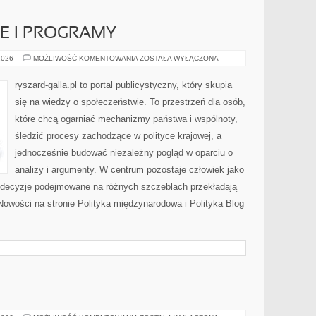
E I PROGRAMY
UNIJNE
2026
MOŻLIWOŚĆ KOMENTOWANIA
ZOSTAŁA WYŁĄCZONA
FUNDUSZE
I
PROGRAMY
ryszard-galla.pl to portal publicystyczny, który skupia
się na wiedzy o społeczeństwie. To przestrzeń dla osób,
które chcą ogarniać mechanizmy państwa i wspólnoty,
śledzić procesy zachodzące w polityce krajowej, a
jednocześnie budować niezależny pogląd w oparciu o
analizy i argumenty. W centrum pozostaje człowiek jako
ak decyzje podejmowane na różnych szczeblach przekładają
owości na stronie Polityka międzynarodowa i Polityka Blog