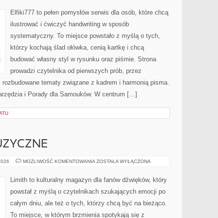
RĘCZNE
Elfiki777 to pełen pomysłów serwis dla osób, które chcą
ilustrować i ćwiczyć handwriting w sposób
systematyczny. To miejsce powstało z myślą o tych,
którzy kochają ślad ołówka, cenią kartkę i chcą
budować własny styl w rysunku oraz piśmie. Strona
prowadzi czytelnika od pierwszych prób, przez
ej rozbudowane tematy związane z kadrem i harmonią pisma.
 Narzędzia i Porady dla Samouków. W centrum […]
ATU
UZYCZNE
CIEKAWOSTKI
2026
MOŻLIWOŚĆ KOMENTOWANIA
ZOSTAŁA WYŁĄCZONA
MUZYCZNE
Limith to kulturalny magazyn dla fanów dźwięków, który
powstał z myślą o czytelnikach szukających emocji po
całym dniu, ale też o tych, którzy chcą być na bieżąco.
To miejsce, w którym brzmienia spotykają się z