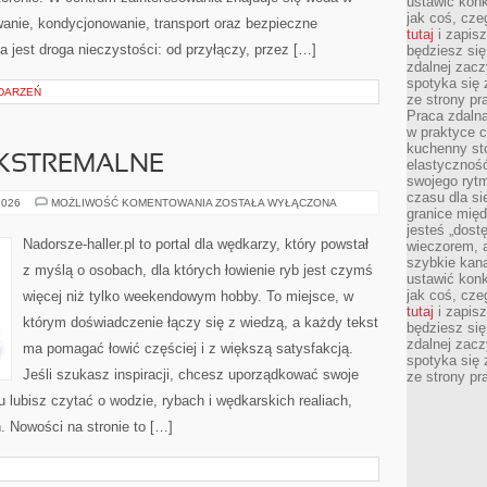
ustawić konk
jak coś, cze
owanie, kondycjonowanie, transport oraz bezpieczne
tutaj
i zapisz
jest droga nieczystości: od przyłączy, przez […]
będziesz si
zdalnej zac
spotyka się 
DARZEŃ
ze strony p
Praca zdalna
w praktyce c
kuchenny stó
KSTREMALNE
elastycznoś
swojego ryt
czasu dla sie
WĘDKARSTWO
2026
MOŻLIWOŚĆ KOMENTOWANIA
ZOSTAŁA WYŁĄCZONA
granice mię
EKSTREMALNE
jesteś „dos
Nadorsze-haller.pl to portal dla wędkarzy, który powstał
wieczorem, 
szybkie kana
z myślą o osobach, dla których łowienie ryb jest czymś
ustawić konk
jak coś, cze
więcej niż tylko weekendowym hobby. To miejsce, w
tutaj
i zapisz
którym doświadczenie łączy się z wiedzą, a każdy tekst
będziesz si
zdalnej zac
ma pomagać łowić częściej i z większą satysfakcją.
spotyka się 
Jeśli szukasz inspiracji, chcesz uporządkować swoje
ze strony p
tu lubisz czytać o wodzie, rybach i wędkarskich realiach,
. Nowości na stronie to […]