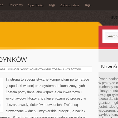
rie
Polecamy
Tagi
Tagi
Spis Treści
Zobacz także
SUB
UDYNKÓW
Nowości
OGRZEWANIE
2026
MOŻLIWOŚĆ KOMENTOWANIA
ZOSTAŁA WYŁĄCZONA
BUDYNKÓW
Praca zdalna
Ta strona to specjalistyczne kompendium po tematyce
w praktyce c
gospodarki wodnej oraz systemach kanalizacyjnych.
kuchenny stó
elastycznoś
Została pomyślana jako wsparcie dla inwestorów i
swojego ryt
wykonawców, którzy chcą lepiej rozumieć procesy w
czasu dla sie
granice mię
obszarze wody, ścieków i odwodnień. Treści są
jesteś „dos
wieczorem, 
prowadzone w duchu inżynierskiej precyzji, a nacisk
szybkie kana
terenie. W centrum zainteresowania znajduje się woda w