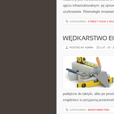
ujęciu infrastrukturalnym: jej ujm
użytkowanie. Równolegle omawiana 
CATEGORIES:
STREET FOOD Z WY
WĘDKARSTWO E
POSTED BY ADMIN
LUT - 25 - 
podejście do taktyki, albo po pros
znajdziesz tu przyjazną przestrzeń
CATEGORIES:
WARZYWNICTWO