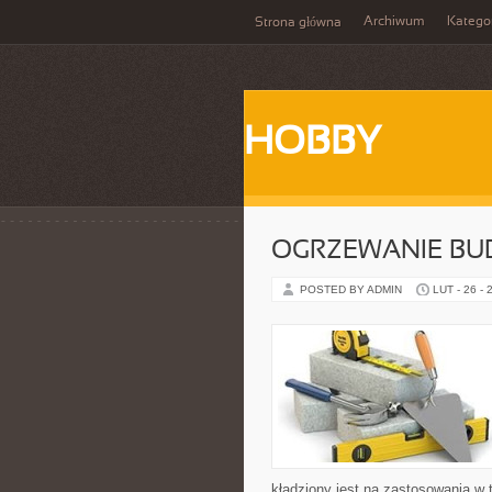
Archiwum
Katego
Strona główna
HOBBY
OGRZEWANIE B
POSTED BY ADMIN
LUT - 26 - 
kładziony jest na zastosowania w 