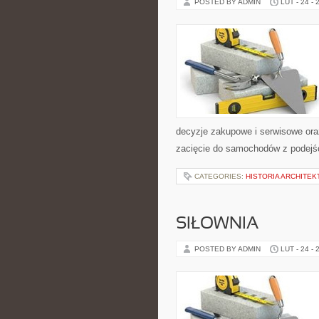
POSTED BY ADMIN
LUT - 24 - 
decyzje zakupowe i serwisowe ora
zacięcie do samochodów z podejści
CATEGORIES:
HISTORIA ARCHITEK
SIŁOWNIA
POSTED BY ADMIN
LUT - 24 - 