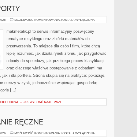
PORTY
STATYSTYKI
2026
MOŻLIWOŚĆ KOMENTOWANIA
ZOSTAŁA WYŁĄCZONA
I
RAPORTY
makmetalik.pl to serwis informacyjny poświęcony
tematyce recyklingu oraz zbiórki materiałów do
przetworzenia. To miejsce dla osób i firm, które chcą
lepiej rozumieć, jak działa rynek złomu, jak przygotować
odpady do sprzedaży, jak przebiega proces klasyfikacji
oraz dlaczego właściwe postępowanie z odpadami ma
jak i dla portfela. Strona skupia się na praktyce: pokazuje,
ne rzeczy w zysk, jednocześnie wspierając gospodarkę
gorie […]
MOCHODOWE – JAK WYBRAĆ NAJLEPSZE
NIE RĘCZNE
KREATYWNE
2026
MOŻLIWOŚĆ KOMENTOWANIA
ZOSTAŁA WYŁĄCZONA
PISANIE