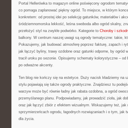
Portal Hellerówka to magazyn online poświęcony ogrodom temat
co pomaga zaplanować piękny ogród. To miejsce, w którym konce
konkretem: od prostej idei po selekcję gatunków, materiałów i akce
śródziemnomorska lekkość, leśna swoboda albo ogród skalny, znaj
przełożyć styl na zwykłe podwórko. Kategorie to
Choroby i szkodni
balkony. W centrum naszej uwagi są ogrody tematyczne: takie, k
Pokazujemy, jak budować atmosferę poprzez fakturę, zapach i r
jak łączyć byliny, trawy ozdobne oraz gatunki odporne, by ogród w
tracił uroku po sezonie. Opisujemy schematy kolorystyczne – od 
po odważne akcenty.
Ten blog nie kończy się na estetyce. Duży nacisk kładziemy na 
stylu pojawiają się także ogrody praktyczne. Znajdziesz tu podej
warzyw może być równie ładny jak rabata ozdobna, a ogród owoco
przemyślanego planu. Podpowiadamy, jak prowadzić zioła, jak do
oraz jak łączyć zbiór z efektem wizualnym. Wskazujemy też, jak
sprzymierzeńcach ogrodu, łagodnych rozwiązaniach i o tym, jak t
dla życia.