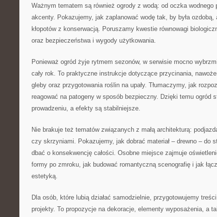
Ważnym tematem są również ogrody z wodą: od oczka wodnego p
akcenty. Pokazujemy, jak zaplanować wodę tak, by była ozdobą, a
kłopotów z konserwacją. Poruszamy kwestie równowagi biologiczn
oraz bezpieczeństwa i wygody użytkowania.
Ponieważ ogród żyje rytmem sezonów, w serwisie mocno wybrzmie
cały rok. To praktyczne instrukcje dotyczące przycinania, nawoże
gleby oraz przygotowania roślin na upały. Tłumaczymy, jak rozpoz
reagować na patogeny w sposób bezpieczny. Dzięki temu ogród sta
prowadzeniu, a efekty są stabilniejsze.
Nie brakuje też tematów związanych z małą architekturą: podjazda
czy skrzyniami. Pokazujemy, jak dobrać materiał – drewno – do st
dbać o konsekwencję całości. Osobne miejsce zajmuje oświetlen
formy po zmroku, jak budować romantyczną scenografię i jak łącz
estetyką.
Dla osób, które lubią działać samodzielnie, przygotowujemy treś
projekty. To propozycje na dekoracje, elementy wyposażenia, a t