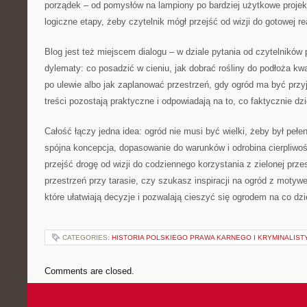
porządek – od pomysłów na lampiony po bardziej użytkowe proje
logiczne etapy, żeby czytelnik mógł przejść od wizji do gotowej re
Blog jest też miejscem dialogu – w dziale pytania od czytelnikó
dylematy: co posadzić w cieniu, jak dobrać rośliny do podłoża kw
po ulewie albo jak zaplanować przestrzeń, gdy ogród ma być przy
treści pozostają praktyczne i odpowiadają na to, co faktycznie dz
Całość łączy jedna idea: ogród nie musi być wielki, żeby był peł
spójna koncepcja, dopasowanie do warunków i odrobina cierpliwo
przejść drogę od wizji do codziennego korzystania z zielonej prz
przestrzeń przy tarasie, czy szukasz inspiracji na ogród z motyw
które ułatwiają decyzje i pozwalają cieszyć się ogrodem na co dzi
CATEGORIES:
HISTORIA POLSKIEGO PRAWA KARNEGO I KRYMINALIST
Comments are closed.