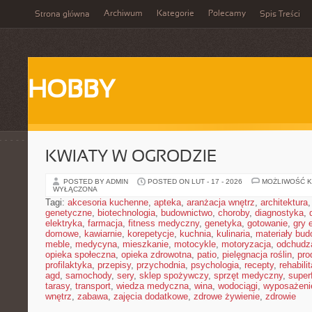
Archiwum
Kategorie
Polecamy
Strona główna
Spis Treści
HOBBY
KWIATY W OGRODZIE
POSTED BY ADMIN
POSTED ON LUT - 17 - 2026
MOŻLIWOŚĆ 
WYŁĄCZONA
Tagi:
akcesoria kuchenne
,
apteka
,
aranżacja wnętrz
,
architektura
genetyczne
,
biotechnologia
,
budownictwo
,
choroby
,
diagnostyka
,
elektryka
,
farmacja
,
fitness medyczny
,
genetyka
,
gotowanie
,
gry 
domowe
,
kawiarnie
,
korepetycje
,
kuchnia
,
kulinaria
,
materiały bud
meble
,
medycyna
,
mieszkanie
,
motocykle
,
motoryzacja
,
odchudz
opieka społeczna
,
opieka zdrowotna
,
patio
,
pielęgnacja roślin
,
pro
profilaktyka
,
przepisy
,
przychodnia
,
psychologia
,
recepty
,
rehabili
agd
,
samochody
,
sery
,
sklep spożywczy
,
sprzęt medyczny
,
super
tarasy
,
transport
,
wiedza medyczna
,
wina
,
wodociągi
,
wyposażeni
wnętrz
,
zabawa
,
zajęcia dodatkowe
,
zdrowe żywienie
,
zdrowie