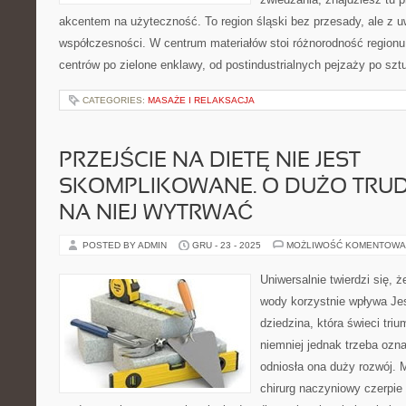
akcentem na użyteczność. To region śląski bez przesady, ale z uwa
współczesności. W centrum materiałów stoi różnorodność regionu
centrów po zielone enklawy, od postindustrialnych pejzaży po szt
CATEGORIES:
MASAŻE I RELAKSACJA
PRZEJŚCIE NA DIETĘ NIE JEST
SKOMPLIKOWANE. O DUŻO TRUDN
NA NIEJ WYTRWAĆ
POSTED BY ADMIN
GRU - 23 - 2025
MOŻLIWOŚĆ KOMENTOWA
Uniwersalnie twierdzi się, ż
wody korzystnie wpływa Je
dziedzina, która świeci triu
niemniej jednak trzeba ozn
odniosła ona duży rozwój. 
chirurg naczyniowy czerpie