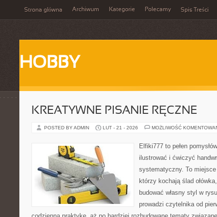
Archiwum
Kategorie
Polecamy
Strona główna
Spis Treści
HOBBY
KREATYWNE PISANIE RĘCZNE
POSTED BY ADMIN
LUT - 21 - 2026
MOŻLIWOŚĆ KOMENTOWA
Elfiki777 to pełen pomysłów
ilustrować i ćwiczyć handwr
systematyczny. To miejsce 
którzy kochają ślad ołówka,
budować własny styl w rysu
prowadzi czytelnika od pie
codzienną praktykę, aż po bardziej rozbudowane tematy związane