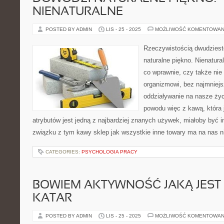
NIENATURALNE
POSTED BY ADMIN
LIS - 25 - 2025
MOŻLIWOŚĆ KOMENTOWAN
Rzeczywistością dwudziest
naturalne piękno. Nienatur
co wprawnie, czy także ni
organizmowi, bez najmniej
oddziaływanie na nasze życi
powodu więc z kawą, która 
atrybutów jest jedną z najbardziej znanych używek, miałoby być in
związku z tym kawy sklep jak wszystkie inne towary ma na nas n
CATEGORIES:
PSYCHOLOGIA PRACY
BOWIEM AKTYWNOŚĆ JAKĄ JEST
KATAR
POSTED BY ADMIN
LIS - 25 - 2025
MOŻLIWOŚĆ KOMENTOWAN