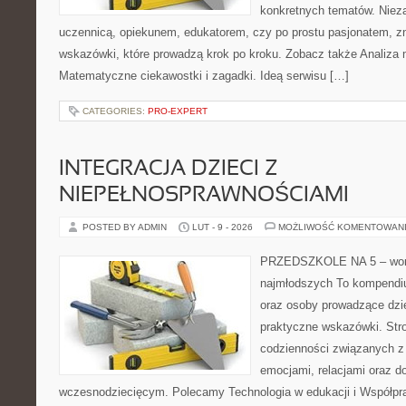
konkretnych tematów. Nieza
uczennicą, opiekunem, edukatorem, czy po prostu pasjonatem, z
wskazówki, które prowadzą krok po kroku. Zobacz także Analiza
Matematyczne ciekawostki i zagadki. Ideą serwisu […]
CATEGORIES:
PRO-EXPERT
INTEGRACJA DZIECI Z
NIEPEŁNOSPRAWNOŚCIAMI
POSTED BY ADMIN
LUT - 9 - 2026
MOŻLIWOŚĆ KOMENTOWAN
PRZEDSZKOLE NA 5 – wort
najmłodszych To kompendi
oraz osoby prowadzące dzi
praktyczne wskazówki. Stro
codzienności związanych z
emocjami, relacjami oraz d
wczesnodziecięcym. Polecamy Technologia w edukacji i Współpra