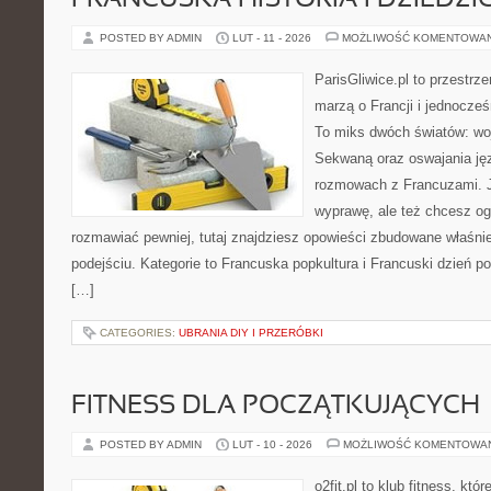
FRANCUSKA HISTORIA I DZIEDZ
POSTED BY ADMIN
LUT - 11 - 2026
MOŻLIWOŚĆ KOMENTOWA
ParisGliwice.pl to przestrz
marzą o Francji i jednocześ
To miks dwóch światów: wo
Sekwaną oraz oswajania ję
rozmowach z Francuzami. J
wyprawę, ale też chcesz oga
rozmawiać pewniej, tutaj znajdziesz opowieści zbudowane właśn
podejściu. Kategorie to Francuska popkultura i Francuski dzień po
[…]
CATEGORIES:
UBRANIA DIY I PRZERÓBKI
FITNESS DLA POCZĄTKUJĄCYCH
POSTED BY ADMIN
LUT - 10 - 2026
MOŻLIWOŚĆ KOMENTOWA
o2fit.pl to klub fitness, któ