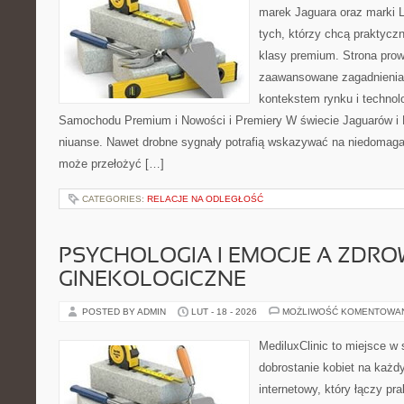
marek Jaguara oraz marki L
tych, którzy chcą praktycz
klasy premium. Strona prow
zaawansowane zagadnienia,
kontekstem rynku i technol
Samochodu Premium i Nowości i Premiery W świecie Jaguarów i 
niuanse. Nawet drobne sygnały potrafią wskazywać na niedomagan
może przełożyć […]
CATEGORIES:
RELACJE NA ODLEGŁOŚĆ
PSYCHOLOGIA I EMOCJE A ZDRO
GINEKOLOGICZNE
POSTED BY ADMIN
LUT - 18 - 2026
MOŻLIWOŚĆ KOMENTOWA
MediluxClinic to miejsce w 
dobrostanie kobiet na każd
internetowy, który łączy pr