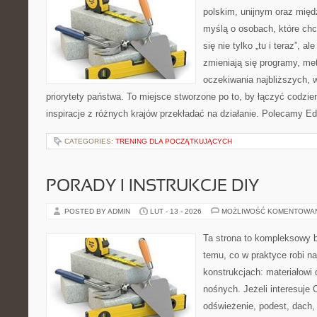
polskim, unijnym oraz mię
myślą o osobach, które chc
się nie tylko „tu i teraz”, a
zmieniają się programy, me
oczekiwania najbliższych,
priorytety państwa. To miejsce stworzone po to, by łączyć codzien
inspiracje z różnych krajów przekładać na działanie. Polecamy Ed
CATEGORIES:
TRENING DLA POCZĄTKUJĄCYCH
PORADY I INSTRUKCJE DIY
POSTED BY ADMIN
LUT - 13 - 2026
MOŻLIWOŚĆ KOMENTOWA
Ta strona to kompleksowy 
temu, co w praktyce robi n
konstrukcjach: materiałow
nośnych. Jeżeli interesuje C
odświeżenie, podest, dach, s