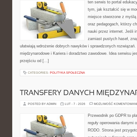
ten serwis to portal edukacy
tym, jak kształcić się w mo
miejsce stworzone z myślą 
oraz pedagogach, którzy c
nauki przez internet. Jeśli 
zamiast pustych haseł, znaj
ułatwiają wdrożenie dobrych nawyków i sprawdzonych rozwiązań. D
międzynarodowe i Kariera i doradztwo zawodowe. Idea serwisu je
przejściu od […]
CATEGORIES:
POLITYKA SPOŁECZNA
TRANSFERY DANYCH MIĘDZYN
POSTED BY ADMIN
LUT - 7 - 2026
MOŻLIWOŚĆ KOMENTOWAN
Przewodnik po GDPR to plat
reguły operowania danymi 
RODO. Strona jest przygot