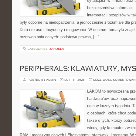
sytuacjach w firmach oraz 
bezpieczeństwo informacji. J
interpretacji przepisów w t
były odporne na niedopatrzenia, a jednocześnie zrozumiałe dla 
Data i re-use i Incydenty i reagowanie. W centrum tematyki znajd
przetwarzania danych: podstawa prawna, […]
CATEGORIES:
ZAROSLA
PERIPHERALS: KLAWIATURY, MY
POSTED BY ADMIN
LUT - 6 - 2026
MOŻLIWOŚĆ KOMENTOWAN
LAKOM to nowoczesna prze
hardware’owi oraz naprawom
nam w każdym tygodniu. To
o osobach, które chcą pode
także o tych, którzy potrz
wtedy, gdy komputer zwalni
RAM i magazyny danych i Ekosystemy: sterowniki i systemy. W ś