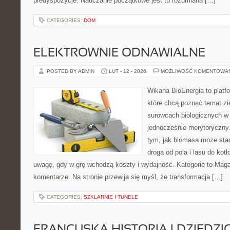
predyspozycje. Nauczanie początkowe jest tu rozumiana […]
CATEGORIES:
DOM
ELEKTROWNIE ODNAWIALNE
POSTED BY ADMIN
LUT - 12 - 2026
MOŻLIWOŚĆ KOMENTOWA
Wikana BioEnergia to platf
które chcą poznać temat zie
surowcach biologicznych w
jednocześnie merytoryczny.
tym, jak biomasa może stać
droga od pola i lasu do kot
uwagę, gdy w grę wchodzą koszty i wydajność. Kategorie to Magaz
komentarze. Na stronie przewija się myśl, że transformacja […]
CATEGORIES:
SZKLARNIE I TUNELE