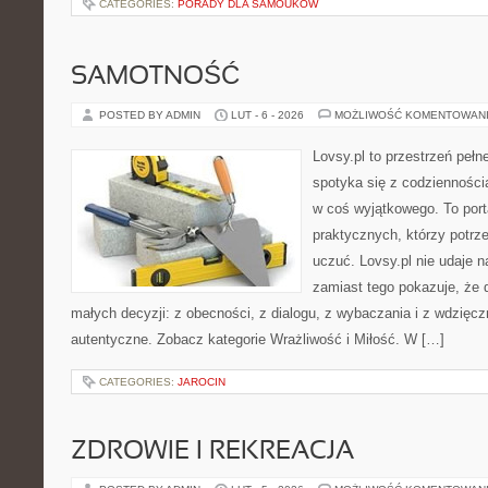
CATEGORIES:
PORADY DLA SAMOUKÓW
SAMOTNOŚĆ
POSTED BY ADMIN
LUT - 6 - 2026
MOŻLIWOŚĆ KOMENTOWAN
Lovsy.pl to przestrzeń peł
spotyka się z codzienności
w coś wyjątkowego. To porta
praktycznych, którzy potrze
uczuć. Lovsy.pl nie udaje 
zamiast tego pokazuje, że d
małych decyzji: z obecności, z dialogu, z wybaczania i z wdzięc
autentyczne. Zobacz kategorie Wrażliwość i Miłość. W […]
CATEGORIES:
JAROCIN
ZDROWIE I REKREACJA