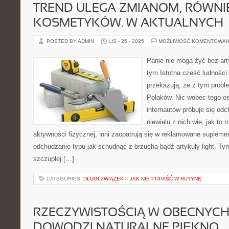
TREND ULEGA ZMIANOM, RÓWNIE
KOSMETYKÓW. W AKTUALNYCH
POSTED BY ADMIN
LIS - 25 - 2025
MOŻLIWOŚĆ KOMENTOWAN
Panie nie mogą żyć bez art
tym Istotna cześć ludnośc
przekazują, że z tym prob
Polaków. Nic wobec tego os
internautów próbuje się odc
niewielu z nich wie, jak to r
aktywności fizycznej, inni zaopatrują się w reklamowane suplem
odchudzanie typu jak schudnąć z brzucha bądź artykuły light. 
szczupłej […]
CATEGORIES:
DŁUGI ZWIĄZEK – JAK NIE POPAŚĆ W RUTYNĘ
RZECZYWISTOŚCIĄ W OBECNYC
DOWODZI NATURALNE PIĘKNO.