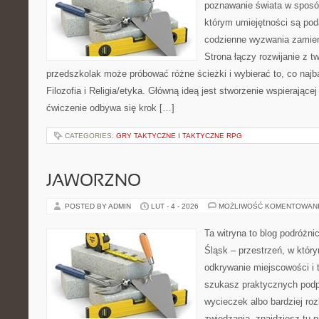
poznawanie świata w sposób
którym umiejętności są po
codzienne wyzwania zamieni
Strona łączy rozwijanie z t
przedszkolak może próbować różne ścieżki i wybierać to, co najb
Filozofia i Religia/etyka. Główną ideą jest stworzenie wspierającej 
ćwiczenie odbywa się krok […]
CATEGORIES:
GRY TAKTYCZNE I TAKTYCZNE RPG
JAWORZNO
POSTED BY ADMIN
LUT - 4 - 2026
MOŻLIWOŚĆ KOMENTOWAN
Ta witryna to blog podróżn
Śląsk – przestrzeń, w który
odkrywanie miejscowości i 
szukasz praktycznych pod
wycieczek albo bardziej ro
zwiedzania, znajdziesz tu p