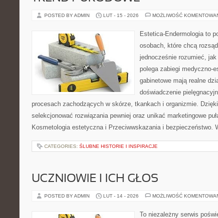
POSTED BY ADMIN
LUT - 15 - 2026
MOŻLIWOŚĆ KOMENTOWA
Estetica-Endermologia to p
osobach, które chcą rozsąd
jednocześnie rozumieć, jak
polega zabiegi medyczno-es
gabinetowe mają realne dzia
doświadczenie pielęgnacyjn
procesach zachodzących w skórze, tkankach i organizmie. Dzięk
selekcjonować rozwiązania pewniej oraz unikać marketingowe puła
Kosmetologia estetyczna i Przeciwwskazania i bezpieczeństwo. 
CATEGORIES:
ŚLUBNE HISTORIE I INSPIRACJE
UCZNIOWIE I ICH GŁOS
POSTED BY ADMIN
LUT - 14 - 2026
MOŻLIWOŚĆ KOMENTOWA
To niezależny serwis poświ