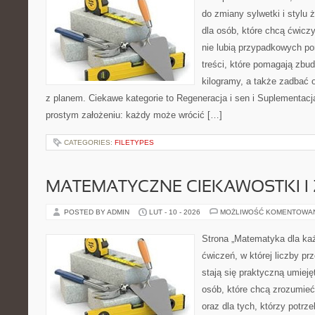
do zmiany sylwetki i stylu 
dla osób, które chcą ćwicz
nie lubią przypadkowych po
treści, które pomagają zbu
kilogramy, a także zadbać o
z planem. Ciekawe kategorie to Regeneracja i sen i Suplementacja.
prostym założeniu: każdy może wrócić […]
CATEGORIES:
FILETYPES
MATEMATYCZNE CIEKAWOSTKI I
POSTED BY ADMIN
LUT - 10 - 2026
MOŻLIWOŚĆ KOMENTOWA
Strona „Matematyka dla każ
ćwiczeń, w której liczby pr
stają się praktyczną umieję
osób, które chcą zrozumie
oraz dla tych, którzy potrz