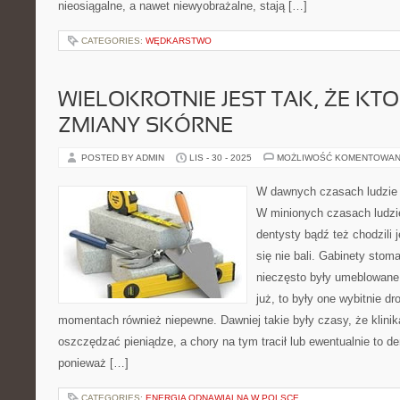
nieosiągalne, a nawet niewyobrażalne, stają […]
CATEGORIES:
WĘDKARSTWO
WIELOKROTNIE JEST TAK, ŻE KT
ZMIANY SKÓRNE
POSTED BY ADMIN
LIS - 30 - 2025
MOŻLIWOŚĆ KOMENTOWAN
W dawnych czasach ludzie r
W minionych czasach ludzie
dentysty bądź też chodzili 
się nie bali. Gabinety stom
nieczęsto były umeblowane w
już, to były one wybitnie d
momentach również niepewne. Dawniej takie były czasy, że klinik
oszczędzać pieniądze, a chory na tym tracił lub ewentualnie to den
ponieważ […]
CATEGORIES:
ENERGIA ODNAWIALNA W POLSCE