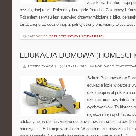
znajdziesz tu informacje p
bez zbędnej teorii. Polecamy kategorie Poradnik Zakupowy i Kons
Rdzeniem serwisu jest surowiec drzewny widziane z kilku perspek
tartacznej oraz codziennej. Z jednej strony omawiamy właściwości
CATEGORIES:
BEZPIECZEŃSTWO I HIGIENA PRACY
EDUKACJA DOMOWA (HOMESCH
POSTED BY ADMIN
LUT - 12 - 2026
MOŻLIWOŚĆ KOMENTOWA
Szkoła Podstawowa w Popow
edukacja idzie w parze z 
szkolapopow.pl pokazuje c
szkolnej oraz uwydatnia mi
wychowanków. To historia 
najwcześniejszych lat aż p
edukacyjne, w duchu życzliwości oraz stawiania sobie celów. Dob
nauczycieli i Edukacja w liczbach. W centrum inicjatyw znajduje s