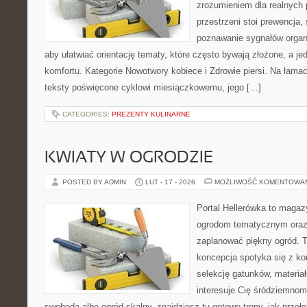
zrozumieniem dla realnych 
przestrzeni stoi prewencja
poznawanie sygnałów organ
aby ułatwiać orientację tematy, które często bywają złożone, a j
komfortu. Kategorie Nowotwory kobiece i Zdrowie piersi. Na łamac
teksty poświęcone cyklowi miesiączkowemu, jego […]
CATEGORIES:
PREZENTY KULINARNE
KWIATY W OGRODZIE
POSTED BY ADMIN
LUT - 17 - 2026
MOŻLIWOŚĆ KOMENTOWA
Portal Hellerówka to magaz
ogrodom tematycznym oraz
zaplanować piękny ogród. T
koncepcja spotyka się z kon
selekcję gatunków, materiał
interesuje Cię śródziemnom
swoboda albo ogród skalny, znajdziesz tu gotowe tropy, jak przeł