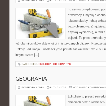
POSTED BY ADMIN
LUT - 5 - 2026
MOŻLIWOŚĆ KOMENTOWAN
To serwis o wędrowaniu po r
stworzony z myślą o osobac
lokalne skarby i chcą ukła
bezproblemowy. Znajdziesz t
szybką wycieczkę, a także
objazd. To przestrzeń dla ty
też dla miłośników aktywności i historycznych uliczek. Przeczytaj
Szkoły i edukacja. Lubelszczyzna potrafi zaskakiwać: raz kusi u
innym razem […]
CATEGORIES:
EKOLOGIA I OCHRONA RYB
GEOGRAFIA
POSTED BY ADMIN
LUT - 5 - 2026
MOŻLIWOŚĆ KOMENTOWAN
Lulitulisie to przestrzeń e
dzieciach oraz o rodzicach,