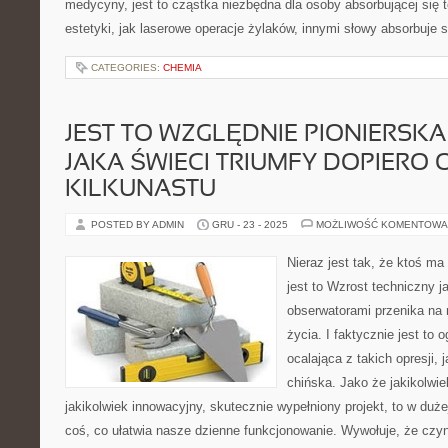
medycyny, jest to cząstka niezbędna dla osoby absorbującej się t
estetyki, jak laserowe operacje żylaków, innymi słowy absorbuje 
CATEGORIES:
CHEMIA
JEST TO WZGLĘDNIE PIONIERSKA
JAKA ŚWIECI TRIUMFY DOPIERO 
KILKUNASTU
POSTED BY ADMIN
GRU - 23 - 2025
MOŻLIWOŚĆ KOMENTOWA
Nieraz jest tak, że ktoś m
jest to Wzrost techniczny 
obserwatorami przenika na 
życia. I faktycznie jest to
ocalająca z takich opresji,
chińska. Jako że jakikolwi
jakikolwiek innowacyjny, skutecznie wypełniony projekt, to w duż
coś, co ułatwia nasze dzienne funkcjonowanie. Wywołuje, że czyn