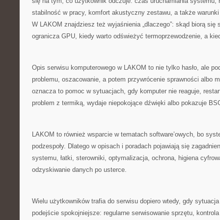
się na tym, co użytkownik odczuje: czas uruchamiania systemu, 
stabilność w pracy, komfort akustyczny zestawu, a także warunki
W LAKOM znajdziesz też wyjaśnienia „dlaczego”: skąd biorą si
ogranicza GPU, kiedy warto odświeżyć termoprzewodzenie, a kiedy 
Opis serwisu komputerowego w LAKOM to nie tylko hasło, ale pod
problemu, oszacowanie, a potem przywrócenie sprawności albo m
oznacza to pomoc w sytuacjach, gdy komputer nie reaguje, restar
problem z termiką, wydaje niepokojące dźwięki albo pokazuje BS
LAKOM to również wsparcie w tematach software’owych, bo syst
podzespoły. Dlatego w opisach i poradach pojawiają się zagadnieni
systemu, łatki, sterowniki, optymalizacja, ochrona, higiena cyfro
odzyskiwanie danych po usterce.
Wielu użytkowników trafia do serwisu dopiero wtedy, gdy sytuacj
podejście spokojniejsze: regularne serwisowanie sprzętu, kontrola