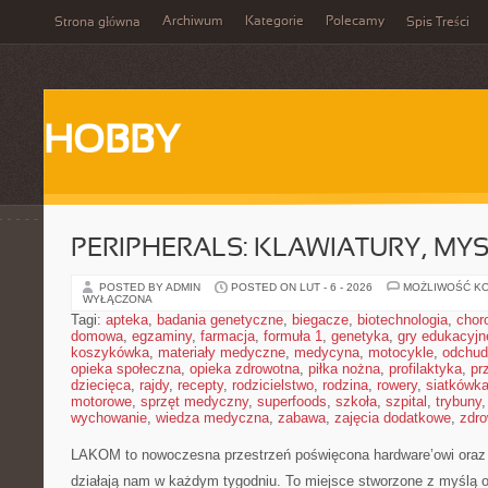
Archiwum
Kategorie
Polecamy
Strona główna
Spis Treści
HOBBY
PERIPHERALS: KLAWIATURY, MY
POSTED BY ADMIN
POSTED ON LUT - 6 - 2026
MOŻLIWOŚĆ K
WYŁĄCZONA
Tagi:
apteka
,
badania genetyczne
,
biegacze
,
biotechnologia
,
chor
domowa
,
egzaminy
,
farmacja
,
formuła 1
,
genetyka
,
gry edukacyjn
koszykówka
,
materiały medyczne
,
medycyna
,
motocykle
,
odchud
opieka społeczna
,
opieka zdrowotna
,
piłka nożna
,
profilaktyka
,
pr
dziecięca
,
rajdy
,
recepty
,
rodzicielstwo
,
rodzina
,
rowery
,
siatkówk
motorowe
,
sprzęt medyczny
,
superfoods
,
szkoła
,
szpital
,
trybuny
wychowanie
,
wiedza medyczna
,
zabawa
,
zajęcia dodatkowe
,
zdro
LAKOM to nowoczesna przestrzeń poświęcona hardware’owi oraz
działają nam w każdym tygodniu. To miejsce stworzone z myślą o