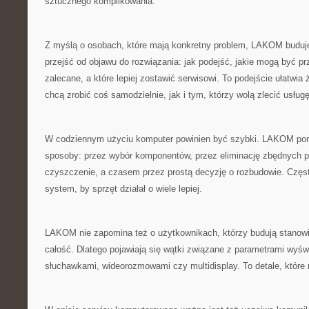
sztucznego komplikowania.
Z myślą o osobach, które mają konkretny problem, LAKOM buduje 
przejść od objawu do rozwiązania: jak podejść, jakie mogą być pr
zalecane, a które lepiej zostawić serwisowi. To podejście ułatwi
chcą zrobić coś samodzielnie, jak i tym, którzy wolą zlecić usługę
W codziennym użyciu komputer powinien być szybki. LAKOM pom
sposoby: przez wybór komponentów, przez eliminację zbędnych p
czyszczenie, a czasem przez prostą decyzję o rozbudowie. Czę
system, by sprzęt działał o wiele lepiej.
LAKOM nie zapomina też o użytkownikach, którzy budują stanowis
całość. Dlatego pojawiają się wątki związane z parametrami wyświ
słuchawkami, wideorozmowami czy multidisplay. To detale, które 