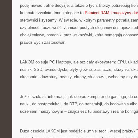
podejmować trafne decyzje, a także o tych, którzy potrzebują ko
komputer zwalnia. Inne kategorie to
Pamięci RAM i magazyny da
sterowniki i systemy. W świecie, w którym parametry potrafią z
czytelność i uczciwość. Zamiast pustych sloganów dostajesz sed
obciążeniowe, poradniki oraz wskazówki, które pomagają dopasow
prawdziwych zastosowań.
LAKOM opisuje PC i laptopy, ale też cały ekosystem: CPU, układ
nośniki SSD, twarde dyski, płyty główne, zasilacze, skrzynki, ukł
akcesoria: klawiatury, myszy, ekrany, słuchawki, webcamy czy d
Jeżeli szukasz informacji, jak dobrać komputer do gamingu, do c
nauki, do postprodukcji, do DTP, do transmisji, do kodowania al
uczeniem maszynowym – znajdziesz tu podstawy i realne konfigu
Dużą częścią LAKOM jest podejście „mniej teorii, więcej praktyki”