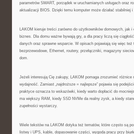
parametrów SMART, porządek w uruchamianych usługach oraz ro
aktualizacji BIOS. Dzięki temu komputer może działać stabilniej i
LAKOM kieruje treści zarówno do użytkowników domowych, jak i
biznes. Dla domu ważne bywają gry, a dla pracy liczą się ciągłoś
danych oraz sprawne wsparcie. W opisach pojawiają się więc też 
bezprzewodowe, Ethernet, routery, przełączniki, magazyny siecio
dom.
Jeżeli interesują Cię zakupy, LAKOM pomaga zrozumieć różnice
wydajność. Zamiast „najdroższe = najlepsze” pojawia się podejście
praktyce oznacza to wskazówki, kiedy warto dopłacić do mocniej
ma większy RAM, kiedy SSD NVMe da realny zysk, a kiedy stan
zupełności wystarczy.
Wiele tekstów na LAKOM dotyka też tematów, które często są pomij
listwy i UPS, kable, dopasowanie części, wygoda pracy przy biur