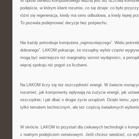
W opisie serwisu komputerowego ważna jest też uczciwa komun
podejście, w którym klient rozumie, co się dzieje: co było przycz
różni się regeneracja, kiedy ma sens odbudowa, a kiedy lepiej pr
To pozwala podejmować decyzje bez pośpiechu.
Nie każdy potrzebuje komputera „najmocniejszego”. Wielu potrzebu
dobranego”. LAKOM pokazuje, że rozsądny wybór często wygrywa
mogą być ważniejsze niż marginalny wzrost wydajności, a porządn
więcej spokoju niż pogoń za liczbami.
Na LAKOM liczy się też oszczędność energii. W świecie rosnący
rozumieć, jak komponenty wpływają na zużycie energii, jak ustawi
oszczędnie, i jak dbać o drugie życie urządzeń. Dzięki temu „sprzęt
tylko tematem technicznym, ale też częścią świadomych wyboró
W skrócie: LAKOM to przystań dla ciekawych technologii o kompu
z realnym podejściem serwisowym. Jeśli chcesz wiedzieć, co wyb