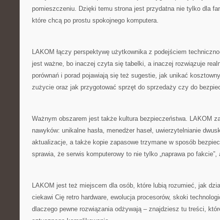
pomieszczeniu. Dzięki temu strona jest przydatna nie tylko dla fa
które chcą po prostu spokojnego komputera.
LAKOM łączy perspektywę użytkownika z podejściem techniczno
jest ważne, bo inaczej czyta się tabelki, a inaczej rozwiązuje rea
porównań i porad pojawiają się też sugestie, jak unikać kosztown
zużycie oraz jak przygotować sprzęt do sprzedaży czy do bezpie
Ważnym obszarem jest także kultura bezpieczeństwa. LAKOM za
nawyków: unikalne hasła, menedżer haseł, uwierzytelnianie dwusk
aktualizacje, a także kopie zapasowe trzymane w sposób bezpiec
sprawia, że serwis komputerowy to nie tylko „naprawa po fakcie”, a
LAKOM jest też miejscem dla osób, które lubią rozumieć, jak dział
ciekawi Cię retro hardware, ewolucja procesorów, skoki technolog
dlaczego pewne rozwiązania odżywają – znajdziesz tu treści, któ