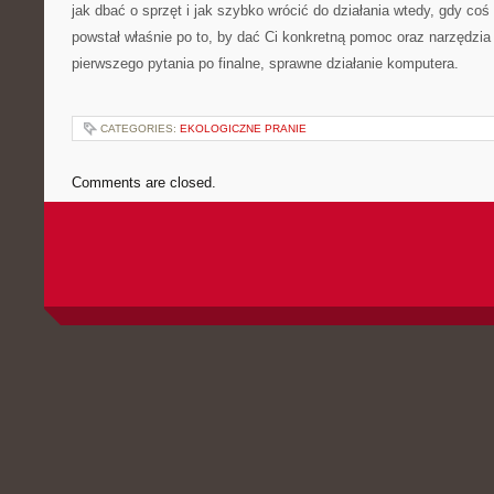
jak dbać o sprzęt i jak szybko wrócić do działania wtedy, gdy coś 
powstał właśnie po to, by dać Ci konkretną pomoc oraz narzędzia
pierwszego pytania po finalne, sprawne działanie komputera.
CATEGORIES:
EKOLOGICZNE PRANIE
Comments are closed.